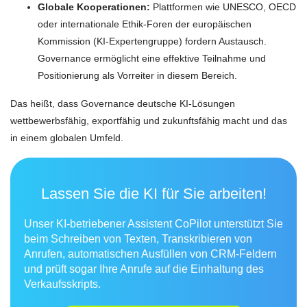
Globale Kooperationen:
Plattformen wie UNESCO, OECD
oder internationale Ethik-Foren der europäischen
Kommission (KI-Expertengruppe) fordern Austausch.
Governance ermöglicht eine effektive Teilnahme und
Positionierung als Vorreiter in diesem Bereich.
Das heißt, dass Governance deutsche KI-Lösungen
wettbewerbsfähig, exportfähig und zukunftsfähig macht und das
in einem globalen Umfeld.
Lassen Sie die KI für Sie arbeiten!
Unser KI-betriebener Assistent CoPilot unterstützt Sie
beim Schreiben von Texten, Transkribieren von
Anrufen, automatischen Ausfüllen von CRM-Feldern
und prüft sogar Ihre Anrufe auf die Einhaltung des
Verkaufsskripts.