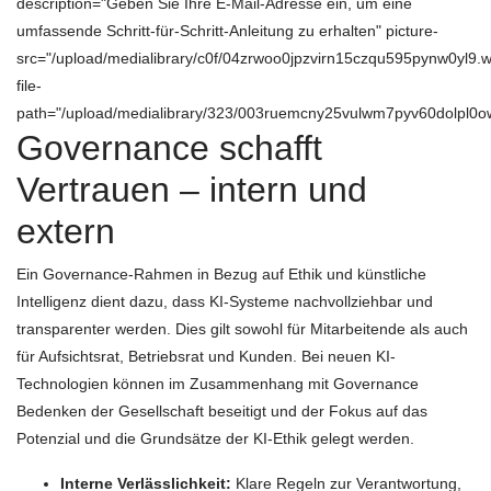
description="Geben Sie Ihre E-Mail-Adresse ein, um eine
umfassende Schritt-für-Schritt-Anleitung zu erhalten" picture-
src="/upload/medialibrary/c0f/04zrwoo0jpzvirn15czqu595pynw0yl9.
file-
path="/upload/medialibrary/323/003ruemcny25vulwm7pyv60dolpl0ow
Governance schafft
Vertrauen – intern und
extern
Ein Governance-Rahmen in Bezug auf Ethik und künstliche
Intelligenz dient dazu, dass KI-Systeme nachvollziehbar und
transparenter werden. Dies gilt sowohl für Mitarbeitende als auch
für Aufsichtsrat, Betriebsrat und Kunden. Bei neuen KI-
Technologien können im Zusammenhang mit Governance
Bedenken der Gesellschaft beseitigt und der Fokus auf das
Potenzial und die Grundsätze der KI-Ethik gelegt werden.
Interne Verlässlichkeit:
Klare Regeln zur Verantwortung,