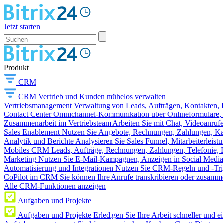
Jetzt starten
Produkt
CRM
CRM
Vertrieb und Kunden mühelos verwalten
Vertriebsmanagement
Verwaltung von Leads, Aufträgen, Kontakten, P
Contact Center
Omnichannel-Kommunikation über Onlineformulare, W
Zusammenarbeit im Vertriebsteam
Arbeiten Sie mit Chat, Videoanruf
Sales Enablement
Nutzen Sie Angebote, Rechnungen, Zahlungen, Kata
Analytik und Berichte
Analysieren Sie Sales Funnel, Mitarbeiterleis
Mobiles CRM
Leads, Aufträge, Rechnungen, Zahlungen, Telefonie, 
Marketing
Nutzen Sie E-Mail-Kampagnen, Anzeigen in Social Media
Automatisierung und Integrationen
Nutzen Sie CRM-Regeln und -Trig
CoPilot im CRM
Sie können Ihre Anrufe transkribieren oder zusamme
Alle CRM-Funktionen anzeigen
Aufgaben und Projekte
Aufgaben und Projekte
Erledigen Sie Ihre Arbeit schneller und e