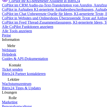
CoPilot
Ihr KI-betriebener Assistent in Bitrix24
CoPilot im CRM
Audio-zu-Text-Transkription von Anrufen, Anrufzu
CoPilot in Aufgaben
KI-generierte Aufgabenbeschreibungen, Aufga
CoPilot im Chat
Unbegrenzte Quelle für Ideen, KI-generierte Texte,
CoPilot in Websites und Onlineshops
Überzeugende Texte auf Anfrage,
CoPilot im Feed
Thread-Zusammenfassungen, KI-generierte Ideen, Te
Alle CoPilot Funktionen anzeigen
Alle Tools anzeigen
Preise
Information
Mehr
Webinare
Helpdesk
Guides & API-Dokumentation
Kontakt
Ticket senden
Bitrix24 Partner kontaktieren
Lektüre
Wachstumszentrum
Bitrix24 Tipps & Updates
Lösungen
Rolle
Marketing
Personalverwaltung