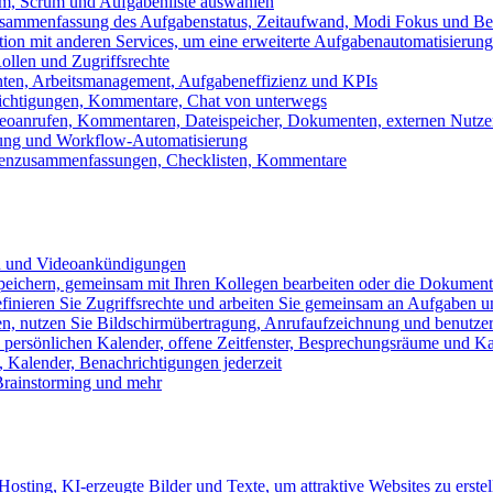
m, Scrum und Aufgabenliste auswählen
usammenfassung des Aufgabenstatus, Zeitaufwand, Modi Fokus und Bea
tion mit anderen Services, um eine erweiterte Aufgabenautomatisierung
ollen und Zugriffsrechte
chten, Arbeitsmanagement, Aufgabeneffizienz und KPIs
ichtigungen, Kommentare, Chat von unterwegs
Videoanrufen, Kommentaren, Dateispeicher, Dokumenten, externen Nutz
llung und Workflow-Automatisierung
benzusammenfassungen, Checklisten, Kommentare
n und Videoankündigungen
eichern, gemeinsam mit Ihren Kollegen bearbeiten oder die Dokument
definieren Sie Zugriffsrechte und arbeiten Sie gemeinsam an Aufgaben u
n, nutzen Sie Bildschirmübertragung, Anrufaufzeichnung und benutzer
persönlichen Kalender, offene Zeitfenster, Besprechungsräume und K
Kalender, Benachrichtigungen jederzeit
 Brainstorming und mehr
sting, KI-erzeugte Bilder und Texte, um attraktive Websites zu erstel