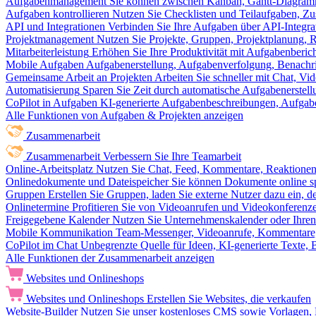
Aufgabenmanagement
Sie können zwischen Kanban, Gantt-Diagram
Aufgaben kontrollieren
Nutzen Sie Checklisten und Teilaufgaben, Z
API und Integrationen
Verbinden Sie Ihre Aufgaben über API-Integra
Projektmanagement
Nutzen Sie Projekte, Gruppen, Projektplanung, R
Mitarbeiterleistung
Erhöhen Sie Ihre Produktivität mit Aufgabenberi
Mobile Aufgaben
Aufgabenerstellung, Aufgabenverfolgung, Benachr
Gemeinsame Arbeit an Projekten
Arbeiten Sie schneller mit Chat, 
Automatisierung
Sparen Sie Zeit durch automatische Aufgabenerste
CoPilot in Aufgaben
KI-generierte Aufgabenbeschreibungen, Aufga
Alle Funktionen von Aufgaben & Projekten anzeigen
Zusammenarbeit
Zusammenarbeit
Verbessern Sie Ihre Teamarbeit
Online-Arbeitsplatz
Nutzen Sie Chat, Feed, Kommentare, Reaktione
Onlinedokumente und Dateispeicher
Sie können Dokumente online sp
Gruppen
Erstellen Sie Gruppen, laden Sie externe Nutzer dazu ein, 
Onlinetermine
Profitieren Sie von Videoanrufen und Videokonferenze
Freigegebene Kalender
Nutzen Sie Unternehmenskalender oder Ihren 
Mobile Kommunikation
Team-Messenger, Videoanrufe, Kommentare, 
CoPilot im Chat
Unbegrenzte Quelle für Ideen, KI-generierte Texte,
Alle Funktionen der Zusammenarbeit anzeigen
Websites und Onlineshops
Websites und Onlineshops
Erstellen Sie Websites, die verkaufen
Website-Builder
Nutzen Sie unser kostenloses CMS sowie Vorlagen, Ho