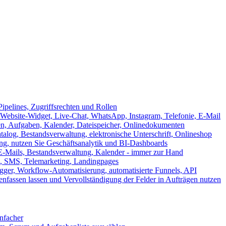
ipelines, Zugriffsrechten und Rollen
ebsite-Widget, Live-Chat, WhatsApp, Instagram, Telefonie, E-Mail
en, Aufgaben, Kalender, Dateispeicher, Onlinedokumenten
log, Bestandsverwaltung, elektronische Unterschrift, Onlineshop
tung, nutzen Sie Geschäftsanalytik und BI-Dashboards
E-Mails, Bestandsverwaltung, Kalender - immer zur Hand
, SMS, Telemarketing, Landingpages
ger, Workflow-Automatisierung, automatisierte Funnels, API
nfassen lassen und Vervollständigung der Felder in Aufträgen nutzen
infacher