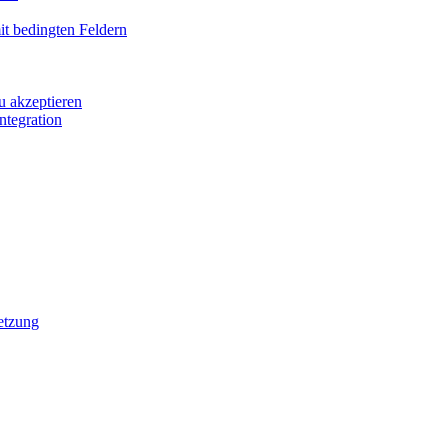
it bedingten Feldern
u akzeptieren
ntegration
etzung