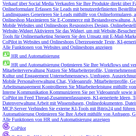
Verkauf über Social Media
Verkaufen Sie Ihre Produkte direkt über
Onlineformulare
Erfassen Sie Leads mit benutzerdefinierten Bestell
Landingpages
Generieren Sie Leads mithilfe von Onlineformularen, a
Onlineshop
Maximieren Sie E-Commerce mit Bestandsverwaltung, Au
Mobile Websites und Onlineshops
Responsives Design, Onlinebestel
Website-Widget
Aktivieren Sie das Widget, um mit Website-Besucher
Tools für Onlinemarketing
Steigern Sie den Umsatz mit E-Mail-Mark
CoPilot in Websites und Onlineshops
Überzeugende Texte, KI-generier
Alle Funktionen von Websites und Onlineshops anzeigen
HR und Automatisierung
HR und Automatisierung
Optimieren Sie Ihre Workflows und ver
Mitarbeiterverwaltung
Nutzen Sie Mitarbeiterprofile, Unternehmensstr
Kultur und Engagement
Unternehmensnews, Umfragen, Auszeichnung
Mobile Personalverwaltung
Chat, Videoanrufe, Mitarbeiterprofile,
Arbeitsmanagement
Kontrollieren Sie Mitarbeiterleistung mithilfe vo
Interne Kommunikation
Kommunizieren Sie per Videoanrufe sowie in
CoPilot im Feed
Thread-Zusammenfassungen, KI-generierte Ideen, Te
Datenverwaltung
Arbeit mit Wissensbasen, Onlinedokumenten, Dateis
MCP-Server
Verbinden Sie externe KI-Tools mit Bitrix24 und führen
Automatisierung
Optimieren Sie Ihre Arbeit mithilfe von Anfrage
Alle Funktionen von HR und Automatisierung anzeigen
CoPilot