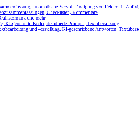
sammenfassung, automatische Vervollständigung von Feldern in Auftr
benzusammenfassungen, Checklisten, Kommentare
 Brainstorming und mehr
 KI-generierte Bilder, detaillierte Prompts, Textübersetzung
xtbearbeitung und –erstellung, KI-geschriebene Antworten, Textübers