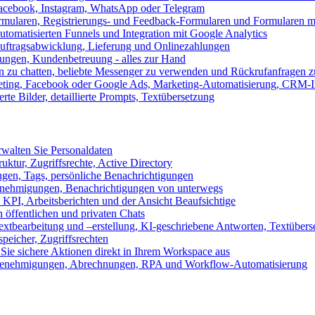
 Facebook, Instagram, WhatsApp oder Telegram
formularen, Registrierungs- und Feedback-Formularen und Formularen m
utomatisierten Funnels und Integration mit Google Analytics
ftragsabwicklung, Lieferung und Onlinezahlungen
lungen, Kundenbetreuung - alles zur Hand
n zu chatten, beliebte Messenger zu verwenden und Rückrufanfragen z
eting, Facebook oder Google Ads, Marketing-Automatisierung, CRM-I
te Bilder, detaillierte Prompts, Textübersetzung
walten Sie Personaldaten
uktur, Zugriffsrechte, Active Directory
en, Tags, persönliche Benachrichtigungen
 Genehmigungen, Benachrichtigungen von unterwegs
n KPI, Arbeitsberichten und der Ansicht Beaufsichtige
 öffentlichen und privaten Chats
xtbearbeitung und –erstellung, KI-geschriebene Antworten, Textübers
peicher, Zugriffsrechten
 Sie sichere Aktionen direkt in Ihrem Workspace aus
n, Genehmigungen, Abrechnungen, RPA und Workflow-Automatisierung