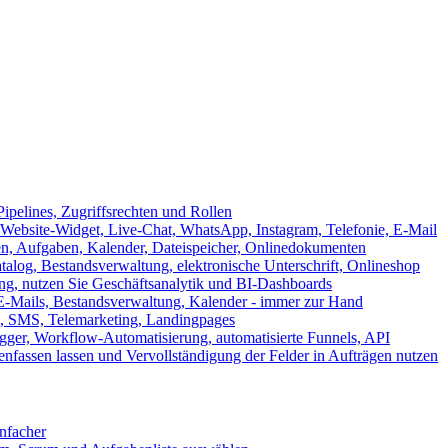
ipelines, Zugriffsrechten und Rollen
ebsite-Widget, Live-Chat, WhatsApp, Instagram, Telefonie, E-Mail
en, Aufgaben, Kalender, Dateispeicher, Onlinedokumenten
log, Bestandsverwaltung, elektronische Unterschrift, Onlineshop
tung, nutzen Sie Geschäftsanalytik und BI-Dashboards
E-Mails, Bestandsverwaltung, Kalender - immer zur Hand
, SMS, Telemarketing, Landingpages
ger, Workflow-Automatisierung, automatisierte Funnels, API
nfassen lassen und Vervollständigung der Felder in Aufträgen nutzen
infacher