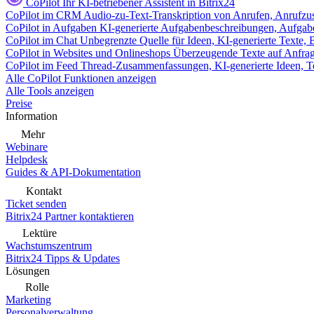
CoPilot
Ihr KI-betriebener Assistent in Bitrix24
CoPilot im CRM
Audio-zu-Text-Transkription von Anrufen, Anrufzu
CoPilot in Aufgaben
KI-generierte Aufgabenbeschreibungen, Aufga
CoPilot im Chat
Unbegrenzte Quelle für Ideen, KI-generierte Texte,
CoPilot in Websites und Onlineshops
Überzeugende Texte auf Anfrage,
CoPilot im Feed
Thread-Zusammenfassungen, KI-generierte Ideen, Te
Alle CoPilot Funktionen anzeigen
Alle Tools anzeigen
Preise
Information
Mehr
Webinare
Helpdesk
Guides & API-Dokumentation
Kontakt
Ticket senden
Bitrix24 Partner kontaktieren
Lektüre
Wachstumszentrum
Bitrix24 Tipps & Updates
Lösungen
Rolle
Marketing
Personalverwaltung