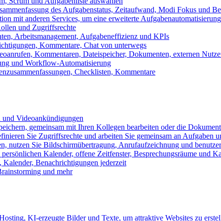
m, Scrum und Aufgabenliste auswählen
usammenfassung des Aufgabenstatus, Zeitaufwand, Modi Fokus und Bea
tion mit anderen Services, um eine erweiterte Aufgabenautomatisierung
ollen und Zugriffsrechte
chten, Arbeitsmanagement, Aufgabeneffizienz und KPIs
ichtigungen, Kommentare, Chat von unterwegs
Videoanrufen, Kommentaren, Dateispeicher, Dokumenten, externen Nutz
llung und Workflow-Automatisierung
benzusammenfassungen, Checklisten, Kommentare
n und Videoankündigungen
eichern, gemeinsam mit Ihren Kollegen bearbeiten oder die Dokument
definieren Sie Zugriffsrechte und arbeiten Sie gemeinsam an Aufgaben u
n, nutzen Sie Bildschirmübertragung, Anrufaufzeichnung und benutzer
persönlichen Kalender, offene Zeitfenster, Besprechungsräume und K
Kalender, Benachrichtigungen jederzeit
 Brainstorming und mehr
sting, KI-erzeugte Bilder und Texte, um attraktive Websites zu erstel