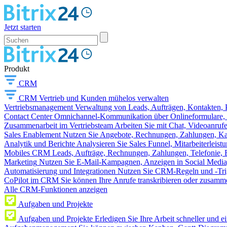
Jetzt starten
Produkt
CRM
CRM
Vertrieb und Kunden mühelos verwalten
Vertriebsmanagement
Verwaltung von Leads, Aufträgen, Kontakten, P
Contact Center
Omnichannel-Kommunikation über Onlineformulare, W
Zusammenarbeit im Vertriebsteam
Arbeiten Sie mit Chat, Videoanruf
Sales Enablement
Nutzen Sie Angebote, Rechnungen, Zahlungen, Kata
Analytik und Berichte
Analysieren Sie Sales Funnel, Mitarbeiterleis
Mobiles CRM
Leads, Aufträge, Rechnungen, Zahlungen, Telefonie, 
Marketing
Nutzen Sie E-Mail-Kampagnen, Anzeigen in Social Media
Automatisierung und Integrationen
Nutzen Sie CRM-Regeln und -Trig
CoPilot im CRM
Sie können Ihre Anrufe transkribieren oder zusamme
Alle CRM-Funktionen anzeigen
Aufgaben und Projekte
Aufgaben und Projekte
Erledigen Sie Ihre Arbeit schneller und e