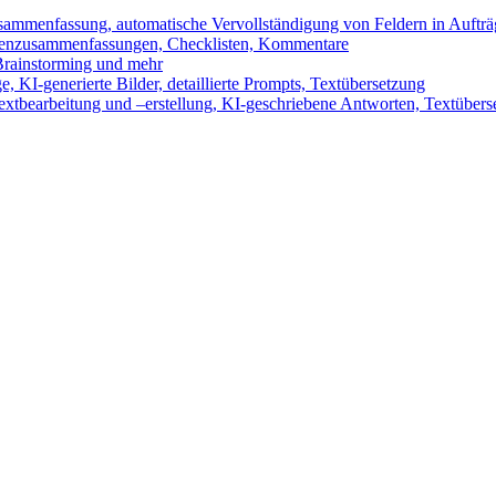
sammenfassung, automatische Vervollständigung von Feldern in Auftr
benzusammenfassungen, Checklisten, Kommentare
 Brainstorming und mehr
 KI-generierte Bilder, detaillierte Prompts, Textübersetzung
xtbearbeitung und –erstellung, KI-geschriebene Antworten, Textübers