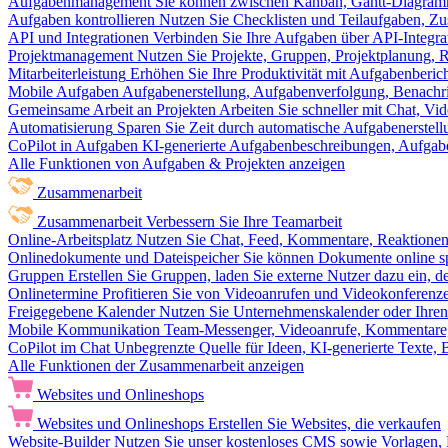
Aufgabenmanagement
Sie können zwischen Kanban, Gantt-Diagram
Aufgaben kontrollieren
Nutzen Sie Checklisten und Teilaufgaben, Z
API und Integrationen
Verbinden Sie Ihre Aufgaben über API-Integra
Projektmanagement
Nutzen Sie Projekte, Gruppen, Projektplanung, R
Mitarbeiterleistung
Erhöhen Sie Ihre Produktivität mit Aufgabenberi
Mobile Aufgaben
Aufgabenerstellung, Aufgabenverfolgung, Benachr
Gemeinsame Arbeit an Projekten
Arbeiten Sie schneller mit Chat, 
Automatisierung
Sparen Sie Zeit durch automatische Aufgabenerste
CoPilot in Aufgaben
KI-generierte Aufgabenbeschreibungen, Aufga
Alle Funktionen von Aufgaben & Projekten anzeigen
Zusammenarbeit
Zusammenarbeit
Verbessern Sie Ihre Teamarbeit
Online-Arbeitsplatz
Nutzen Sie Chat, Feed, Kommentare, Reaktione
Onlinedokumente und Dateispeicher
Sie können Dokumente online sp
Gruppen
Erstellen Sie Gruppen, laden Sie externe Nutzer dazu ein, 
Onlinetermine
Profitieren Sie von Videoanrufen und Videokonferenze
Freigegebene Kalender
Nutzen Sie Unternehmenskalender oder Ihren 
Mobile Kommunikation
Team-Messenger, Videoanrufe, Kommentare, 
CoPilot im Chat
Unbegrenzte Quelle für Ideen, KI-generierte Texte,
Alle Funktionen der Zusammenarbeit anzeigen
Websites und Onlineshops
Websites und Onlineshops
Erstellen Sie Websites, die verkaufen
Website-Builder
Nutzen Sie unser kostenloses CMS sowie Vorlagen, Ho