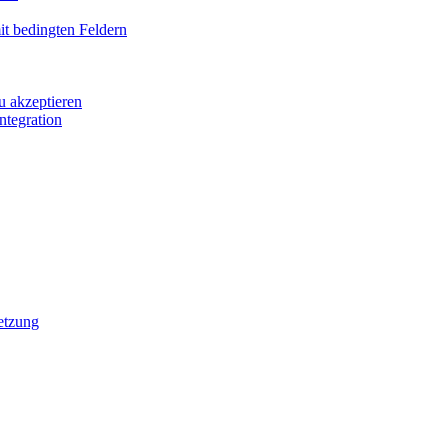
it bedingten Feldern
u akzeptieren
ntegration
etzung