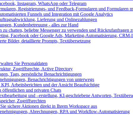
 Facebook, Instagram, WhatsApp oder Telegram
formularen, Registrierungs- und Feedback-Formularen und Formularen m
utomatisierten Funnels und Integration mit Google Analytics
ftragsabwicklung, Lieferung und Onlinezahlungen
lungen, Kundenbetreuung - alles zur Hand
n zu chatten, beliebte Messenger zu verwenden und Rückrufanfragen z
eting, Facebook oder Google Ads, Marketing-Automatisierung, CRM-I
te Bilder, detaillierte Prompts, Textübersetzung
walten Sie Personaldaten
uktur, Zugriffsrechte, Active Directory
en, Tags, persönliche Benachrichtigungen
 Genehmigungen, Benachrichtigungen von unterwegs
n KPI, Arbeitsberichten und der Ansicht Beaufsichtige
 öffentlichen und privaten Chats
xtbearbeitung und –erstellung, KI-geschriebene Antworten, Textübers
peicher, Zugriffsrechten
 Sie sichere Aktionen direkt in Ihrem Workspace aus
n, Genehmigungen, Abrechnungen, RPA und Workflow-Automatisierung