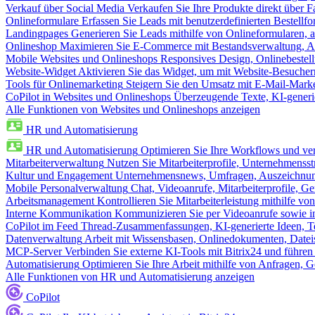
Verkauf über Social Media
Verkaufen Sie Ihre Produkte direkt über
Onlineformulare
Erfassen Sie Leads mit benutzerdefinierten Bestell
Landingpages
Generieren Sie Leads mithilfe von Onlineformularen, a
Onlineshop
Maximieren Sie E-Commerce mit Bestandsverwaltung, Au
Mobile Websites und Onlineshops
Responsives Design, Onlinebestel
Website-Widget
Aktivieren Sie das Widget, um mit Website-Besucher
Tools für Onlinemarketing
Steigern Sie den Umsatz mit E-Mail-Mark
CoPilot in Websites und Onlineshops
Überzeugende Texte, KI-generier
Alle Funktionen von Websites und Onlineshops anzeigen
HR und Automatisierung
HR und Automatisierung
Optimieren Sie Ihre Workflows und ver
Mitarbeiterverwaltung
Nutzen Sie Mitarbeiterprofile, Unternehmensstr
Kultur und Engagement
Unternehmensnews, Umfragen, Auszeichnung
Mobile Personalverwaltung
Chat, Videoanrufe, Mitarbeiterprofile,
Arbeitsmanagement
Kontrollieren Sie Mitarbeiterleistung mithilfe vo
Interne Kommunikation
Kommunizieren Sie per Videoanrufe sowie in
CoPilot im Feed
Thread-Zusammenfassungen, KI-generierte Ideen, Te
Datenverwaltung
Arbeit mit Wissensbasen, Onlinedokumenten, Dateis
MCP-Server
Verbinden Sie externe KI-Tools mit Bitrix24 und führen
Automatisierung
Optimieren Sie Ihre Arbeit mithilfe von Anfrage
Alle Funktionen von HR und Automatisierung anzeigen
CoPilot