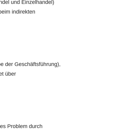
ndel und Einzelhandel)
beim indirekten
be der Geschäftsführung),
et über
rtes Problem durch