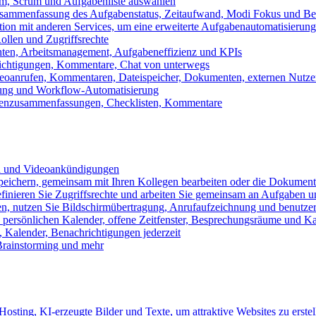
m, Scrum und Aufgabenliste auswählen
usammenfassung des Aufgabenstatus, Zeitaufwand, Modi Fokus und Bea
tion mit anderen Services, um eine erweiterte Aufgabenautomatisierung
ollen und Zugriffsrechte
chten, Arbeitsmanagement, Aufgabeneffizienz und KPIs
ichtigungen, Kommentare, Chat von unterwegs
Videoanrufen, Kommentaren, Dateispeicher, Dokumenten, externen Nutz
llung und Workflow-Automatisierung
benzusammenfassungen, Checklisten, Kommentare
n und Videoankündigungen
eichern, gemeinsam mit Ihren Kollegen bearbeiten oder die Dokument
definieren Sie Zugriffsrechte und arbeiten Sie gemeinsam an Aufgaben u
n, nutzen Sie Bildschirmübertragung, Anrufaufzeichnung und benutzer
persönlichen Kalender, offene Zeitfenster, Besprechungsräume und K
Kalender, Benachrichtigungen jederzeit
 Brainstorming und mehr
sting, KI-erzeugte Bilder und Texte, um attraktive Websites zu erstel