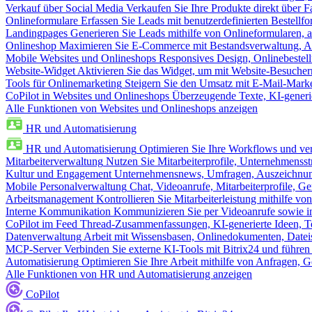
Verkauf über Social Media
Verkaufen Sie Ihre Produkte direkt über
Onlineformulare
Erfassen Sie Leads mit benutzerdefinierten Bestell
Landingpages
Generieren Sie Leads mithilfe von Onlineformularen, a
Onlineshop
Maximieren Sie E-Commerce mit Bestandsverwaltung, Au
Mobile Websites und Onlineshops
Responsives Design, Onlinebestel
Website-Widget
Aktivieren Sie das Widget, um mit Website-Besucher
Tools für Onlinemarketing
Steigern Sie den Umsatz mit E-Mail-Mark
CoPilot in Websites und Onlineshops
Überzeugende Texte, KI-generier
Alle Funktionen von Websites und Onlineshops anzeigen
HR und Automatisierung
HR und Automatisierung
Optimieren Sie Ihre Workflows und ver
Mitarbeiterverwaltung
Nutzen Sie Mitarbeiterprofile, Unternehmensstr
Kultur und Engagement
Unternehmensnews, Umfragen, Auszeichnung
Mobile Personalverwaltung
Chat, Videoanrufe, Mitarbeiterprofile,
Arbeitsmanagement
Kontrollieren Sie Mitarbeiterleistung mithilfe vo
Interne Kommunikation
Kommunizieren Sie per Videoanrufe sowie in
CoPilot im Feed
Thread-Zusammenfassungen, KI-generierte Ideen, Te
Datenverwaltung
Arbeit mit Wissensbasen, Onlinedokumenten, Dateis
MCP-Server
Verbinden Sie externe KI-Tools mit Bitrix24 und führen
Automatisierung
Optimieren Sie Ihre Arbeit mithilfe von Anfrage
Alle Funktionen von HR und Automatisierung anzeigen
CoPilot