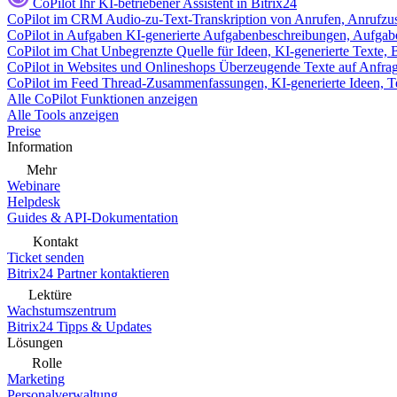
CoPilot
Ihr KI-betriebener Assistent in Bitrix24
CoPilot im CRM
Audio-zu-Text-Transkription von Anrufen, Anrufzu
CoPilot in Aufgaben
KI-generierte Aufgabenbeschreibungen, Aufga
CoPilot im Chat
Unbegrenzte Quelle für Ideen, KI-generierte Texte,
CoPilot in Websites und Onlineshops
Überzeugende Texte auf Anfrage,
CoPilot im Feed
Thread-Zusammenfassungen, KI-generierte Ideen, Te
Alle CoPilot Funktionen anzeigen
Alle Tools anzeigen
Preise
Information
Mehr
Webinare
Helpdesk
Guides & API-Dokumentation
Kontakt
Ticket senden
Bitrix24 Partner kontaktieren
Lektüre
Wachstumszentrum
Bitrix24 Tipps & Updates
Lösungen
Rolle
Marketing
Personalverwaltung