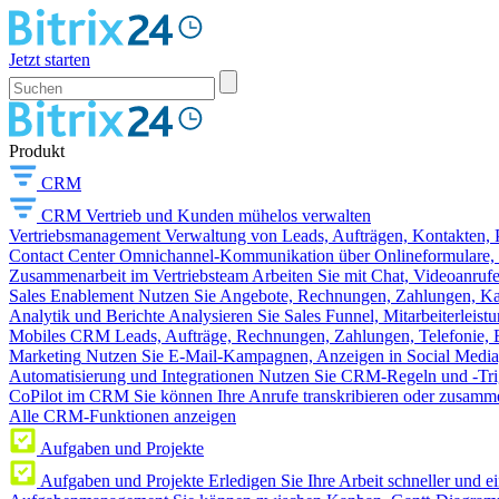
Jetzt starten
Produkt
CRM
CRM
Vertrieb und Kunden mühelos verwalten
Vertriebsmanagement
Verwaltung von Leads, Aufträgen, Kontakten, P
Contact Center
Omnichannel-Kommunikation über Onlineformulare, W
Zusammenarbeit im Vertriebsteam
Arbeiten Sie mit Chat, Videoanruf
Sales Enablement
Nutzen Sie Angebote, Rechnungen, Zahlungen, Kata
Analytik und Berichte
Analysieren Sie Sales Funnel, Mitarbeiterleis
Mobiles CRM
Leads, Aufträge, Rechnungen, Zahlungen, Telefonie, 
Marketing
Nutzen Sie E-Mail-Kampagnen, Anzeigen in Social Media
Automatisierung und Integrationen
Nutzen Sie CRM-Regeln und -Trig
CoPilot im CRM
Sie können Ihre Anrufe transkribieren oder zusamme
Alle CRM-Funktionen anzeigen
Aufgaben und Projekte
Aufgaben und Projekte
Erledigen Sie Ihre Arbeit schneller und e