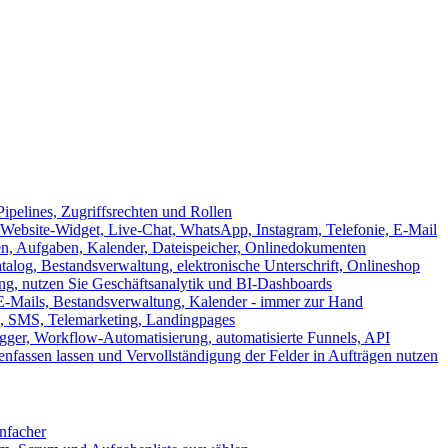
ipelines, Zugriffsrechten und Rollen
ebsite-Widget, Live-Chat, WhatsApp, Instagram, Telefonie, E-Mail
en, Aufgaben, Kalender, Dateispeicher, Onlinedokumenten
log, Bestandsverwaltung, elektronische Unterschrift, Onlineshop
tung, nutzen Sie Geschäftsanalytik und BI-Dashboards
E-Mails, Bestandsverwaltung, Kalender - immer zur Hand
, SMS, Telemarketing, Landingpages
ger, Workflow-Automatisierung, automatisierte Funnels, API
nfassen lassen und Vervollständigung der Felder in Aufträgen nutzen
infacher