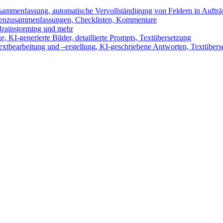
sammenfassung, automatische Vervollständigung von Feldern in Auftr
benzusammenfassungen, Checklisten, Kommentare
 Brainstorming und mehr
 KI-generierte Bilder, detaillierte Prompts, Textübersetzung
xtbearbeitung und –erstellung, KI-geschriebene Antworten, Textübers