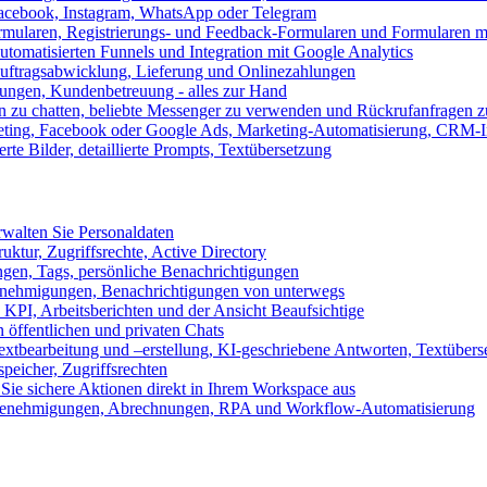
 Facebook, Instagram, WhatsApp oder Telegram
formularen, Registrierungs- und Feedback-Formularen und Formularen m
utomatisierten Funnels und Integration mit Google Analytics
ftragsabwicklung, Lieferung und Onlinezahlungen
lungen, Kundenbetreuung - alles zur Hand
n zu chatten, beliebte Messenger zu verwenden und Rückrufanfragen z
eting, Facebook oder Google Ads, Marketing-Automatisierung, CRM-I
te Bilder, detaillierte Prompts, Textübersetzung
walten Sie Personaldaten
uktur, Zugriffsrechte, Active Directory
en, Tags, persönliche Benachrichtigungen
 Genehmigungen, Benachrichtigungen von unterwegs
n KPI, Arbeitsberichten und der Ansicht Beaufsichtige
 öffentlichen und privaten Chats
xtbearbeitung und –erstellung, KI-geschriebene Antworten, Textübers
peicher, Zugriffsrechten
 Sie sichere Aktionen direkt in Ihrem Workspace aus
n, Genehmigungen, Abrechnungen, RPA und Workflow-Automatisierung