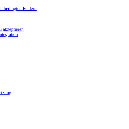
it bedingten Feldern
u akzeptieren
ntegration
etzung