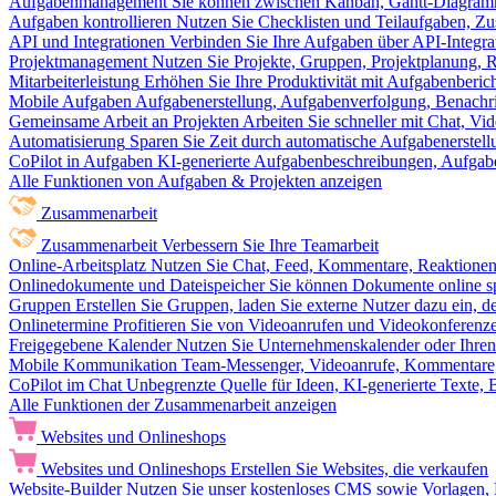
Aufgabenmanagement
Sie können zwischen Kanban, Gantt-Diagram
Aufgaben kontrollieren
Nutzen Sie Checklisten und Teilaufgaben, Z
API und Integrationen
Verbinden Sie Ihre Aufgaben über API-Integra
Projektmanagement
Nutzen Sie Projekte, Gruppen, Projektplanung, R
Mitarbeiterleistung
Erhöhen Sie Ihre Produktivität mit Aufgabenberi
Mobile Aufgaben
Aufgabenerstellung, Aufgabenverfolgung, Benachr
Gemeinsame Arbeit an Projekten
Arbeiten Sie schneller mit Chat, 
Automatisierung
Sparen Sie Zeit durch automatische Aufgabenerste
CoPilot in Aufgaben
KI-generierte Aufgabenbeschreibungen, Aufga
Alle Funktionen von Aufgaben & Projekten anzeigen
Zusammenarbeit
Zusammenarbeit
Verbessern Sie Ihre Teamarbeit
Online-Arbeitsplatz
Nutzen Sie Chat, Feed, Kommentare, Reaktione
Onlinedokumente und Dateispeicher
Sie können Dokumente online sp
Gruppen
Erstellen Sie Gruppen, laden Sie externe Nutzer dazu ein, 
Onlinetermine
Profitieren Sie von Videoanrufen und Videokonferenze
Freigegebene Kalender
Nutzen Sie Unternehmenskalender oder Ihren 
Mobile Kommunikation
Team-Messenger, Videoanrufe, Kommentare, 
CoPilot im Chat
Unbegrenzte Quelle für Ideen, KI-generierte Texte,
Alle Funktionen der Zusammenarbeit anzeigen
Websites und Onlineshops
Websites und Onlineshops
Erstellen Sie Websites, die verkaufen
Website-Builder
Nutzen Sie unser kostenloses CMS sowie Vorlagen, Ho