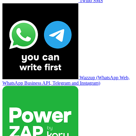
Twilio SMS
Wazzup (WhatsApp Web,
WhatsApp Business API, Telegram and Instagram)