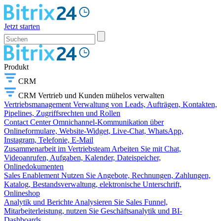
Jetzt starten
Produkt
CRM
CRM
Vertrieb und Kunden mühelos verwalten
Vertriebsmanagement
Verwaltung von Leads, Aufträgen, Kontakten,
Pipelines, Zugriffsrechten und Rollen
Contact Center
Omnichannel-Kommunikation über
Onlineformulare, Website-Widget, Live-Chat, WhatsApp,
Instagram, Telefonie, E-Mail
Zusammenarbeit im Vertriebsteam
Arbeiten Sie mit Chat,
Videoanrufen, Aufgaben, Kalender, Dateispeicher,
Onlinedokumenten
Sales Enablement
Nutzen Sie Angebote, Rechnungen, Zahlungen,
Katalog, Bestandsverwaltung, elektronische Unterschrift,
Onlineshop
Analytik und Berichte
Analysieren Sie Sales Funnel,
Mitarbeiterleistung, nutzen Sie Geschäftsanalytik und BI-
Dashboards