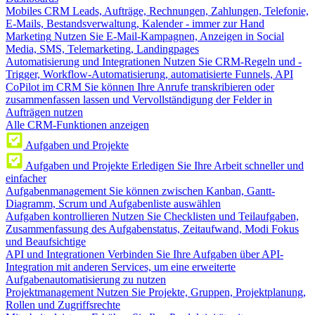
Mobiles CRM
Leads, Aufträge, Rechnungen, Zahlungen, Telefonie,
E-Mails, Bestandsverwaltung, Kalender - immer zur Hand
Marketing
Nutzen Sie E-Mail-Kampagnen, Anzeigen in Social
Media, SMS, Telemarketing, Landingpages
Automatisierung und Integrationen
Nutzen Sie CRM-Regeln und -
Trigger, Workflow-Automatisierung, automatisierte Funnels, API
CoPilot im CRM
Sie können Ihre Anrufe transkribieren oder
zusammenfassen lassen und Vervollständigung der Felder in
Aufträgen nutzen
Alle CRM-Funktionen anzeigen
Aufgaben und Projekte
Aufgaben und Projekte
Erledigen Sie Ihre Arbeit schneller und
einfacher
Aufgabenmanagement
Sie können zwischen Kanban, Gantt-
Diagramm, Scrum und Aufgabenliste auswählen
Aufgaben kontrollieren
Nutzen Sie Checklisten und Teilaufgaben,
Zusammenfassung des Aufgabenstatus, Zeitaufwand, Modi Fokus
und Beaufsichtige
API und Integrationen
Verbinden Sie Ihre Aufgaben über API-
Integration mit anderen Services, um eine erweiterte
Aufgabenautomatisierung zu nutzen
Projektmanagement
Nutzen Sie Projekte, Gruppen, Projektplanung,
Rollen und Zugriffsrechte