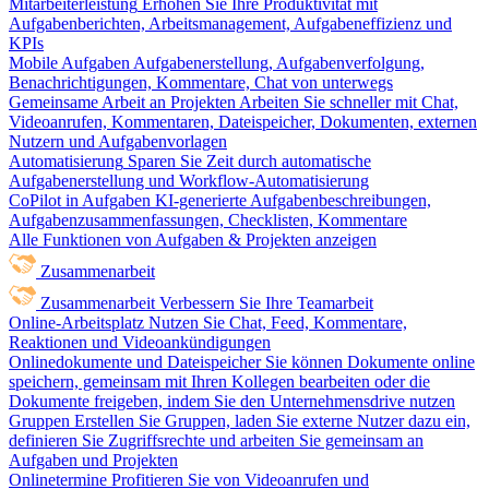
Mitarbeiterleistung
Erhöhen Sie Ihre Produktivität mit
Aufgabenberichten, Arbeitsmanagement, Aufgabeneffizienz und
KPIs
Mobile Aufgaben
Aufgabenerstellung, Aufgabenverfolgung,
Benachrichtigungen, Kommentare, Chat von unterwegs
Gemeinsame Arbeit an Projekten
Arbeiten Sie schneller mit Chat,
Videoanrufen, Kommentaren, Dateispeicher, Dokumenten, externen
Nutzern und Aufgabenvorlagen
Automatisierung
Sparen Sie Zeit durch automatische
Aufgabenerstellung und Workflow-Automatisierung
CoPilot in Aufgaben
KI-generierte Aufgabenbeschreibungen,
Aufgabenzusammenfassungen, Checklisten, Kommentare
Alle Funktionen von Aufgaben & Projekten anzeigen
Zusammenarbeit
Zusammenarbeit
Verbessern Sie Ihre Teamarbeit
Online-Arbeitsplatz
Nutzen Sie Chat, Feed, Kommentare,
Reaktionen und Videoankündigungen
Onlinedokumente und Dateispeicher
Sie können Dokumente online
speichern, gemeinsam mit Ihren Kollegen bearbeiten oder die
Dokumente freigeben, indem Sie den Unternehmensdrive nutzen
Gruppen
Erstellen Sie Gruppen, laden Sie externe Nutzer dazu ein,
definieren Sie Zugriffsrechte und arbeiten Sie gemeinsam an
Aufgaben und Projekten
Onlinetermine
Profitieren Sie von Videoanrufen und