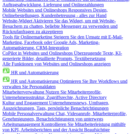
Auftragsabwicklung, Lieferung und Onlinezahlungen
Mobile Websites und Onlineshops
Responsives Design,
Onlinebestellungen, Kundenbetreuung - alles zur Hand
Website-Widget
Aktivieren Sie das Widget, um mit Website-
Besuchern zu chatten, beliebte Messenger zu verwenden und
Rückrufanfragen zu akzeptieren
Tools für Onlinemarketing
Steigern Sie den Umsatz mit E-Mail-
Marketing, Facebook oder Google Ads, Marketing-
Automatisierung, CRM-Integration
CoPilot in Websites und Onlineshops
Überzeugende Texte, KI-
generierte Bilder, detaillierte Prompts, Textübersetzung
Alle Funktionen von Websites und Onlineshops anzeigen
HR und Automatisierung
HR und Automatisierung
Optimieren Sie Ihre Workflows und
verwalten Sie Personaldaten
Mitarbeiterverwaltung
Nutzen Sie Mitarbeiterprofile,
Unternehmensstruktur, Zugriffsrechte, Active Directory
Kultur und Engagement
Unternehmensnews, Umfragen,
Auszeichnungen, Tags, persönliche Benachrichtigungen
Mobile Personalverwaltung
Chat, Videoanrufe, Mitarbeiterprofile,
Genehmigungen, Benachrichtigungen von unterwegs
Arbeitsmanagement
Kontrollieren Sie Mitarbeiterleistung mithilfe
von KPI, Arbeitsberichten und der Ansicht Beaufsichtige