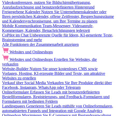
Videokonferenzen, nutzen Sie Bildschirmübertragung,
Anrufaufzeichnung und benutzerdefinierten Hintergrund
Freigegebene Kalender
Nutzen Sie Unternehmenskalender oder
Ihren persönlichen Kalender, offene Zeitfenster, Besprechungsräume
und Kalendersynchroniserung, um Ihre Termine zu planen
Mobile Kommunikation
Team-Messenger, Videoanrufe,
Kommentare, Kalender, Benachrichtigungen jederzeit
CoPilot im Chat
Unbegrenzte Quelle für Ideen, KI-generierte Texte,
Brainstorming und mehr
Alle Funktionen der Zusammenarbeit anzeigen
Websites und Onlineshops
Websites und Onlineshops
Erstellen Sie Websites, die
verkaufen
Website-Builder
Nutzen Sie unser kostenloses CMS sowie
Vorlagen, Hosting, KI-erzeugte Bilder und Texte, um attraktive
Websites zu erstellen
Verkauf über Social Media
Verkaufen Sie Ihre Produkte direkt über
Facebook, Instagram, WhatsApp oder Telegram
Onlineformulare
Erfassen Sie Leads mit benutzerdefinierten
Bestellformularen, Registrierungs- und Feedback-Formularen und
Formularen mit bedingten Feldern
Landingpages
Generieren Sie Leads mithilfe von Onlineformularen,
automatisierten Funnels und Integration mit Google Analytics
Onlineshop
Maximieren Sie E-Commerce mit Bestandsverwaltung,