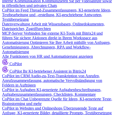
Interne Kommunikation
Kommunizieren Sie per Videoanrufe sowie
in öffentlichen und privaten Chats
CoPilot im Feed
Thread-Zusammenfassungen, KI-generierte Ideen,
Textbearbeitung und –erstellung, KI-geschriebene Antworten,
Textübersetzung
Datenverwaltung
Arbeit mit Wissensbasen, Onlinedokumenten,
Dateispeicher, Zugriffsrechten
MCP-Server
Verbinden Sie externe KI-Tools mit Bitrix24 und
führen Sie sichere Aktionen direkt in Ihrem Workspace aus
Automatisierung
Optimieren Sie Ihre Arbeit mithilfe von Anfragen,
Genehmigungen, Abrechnungen, RPA und Workflow-
Automatisierung
Alle Funktionen von HR und Automatisierung anzeigen
CoPilot
CoPilot
Ihr KI-betriebener Assistent in Bitrix24
CoPilot im CRM
Audio-zu-Text-Transkription von Anrufen,
Anrufzusammenfassung, automatische Vervollständigung von
Feldern in Aufträgen
CoPilot in Aufgaben
KI-generierte Aufgabenbeschreibungen,
Aufgabenzusammenfassungen, Checklisten, Kommentare
CoPilot im Chat
Unbegrenzte Quelle für Ideen, KI-generierte Texte,
Brainstorming und mehr
CoPilot in Websites und Onlineshops
Überzeugende Texte auf
Anfrage, KI-generierte Bilder, detaillierte Prompts, Textübersetzung