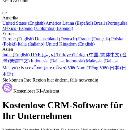
Mein Account
de
Amerika
United States (English)
América Latina (Español)
Brasil (Português)
México (Español)
Colombia (Español)
Europa
Europe (English)
Deutschland (Deutsch)
France (Français)
Polska
(Polski)
Italia (Italiano)
United Kingdom (English)
Asien
India (English)
UAE (عربي)
Türkiye (Türkçe)
中国 (简体中文)
台
灣 (繁體中文)
Indonesia (Bahasa Indonesia)
Malaysia (Bahasa
Melayu)
ประเทศไทย (ภาษาไทย)
Việt Nam (Tiếng Việt)
日本 (日
本語)
Sie können Ihre Region hier ändern, falls notwendig
Kostenloser KI-Assistent
Kostenlose CRM-Software für
Ihr Unternehmen