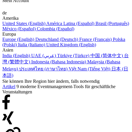
Mein Account
de
Amerika
United States (English)
América Latina (Español)
Brasil (Português)
México (Español)
Colombia (Español)
Europa
Europe (English)
Deutschland (Deutsch)
France (Français)
Polska
(Polski)
Italia (Italiano)
United Kingdom (English)
Asien
India (English)
UAE (عربي)
Türkiye (Türkçe)
中国 (简体中文)
台
灣 (繁體中文)
Indonesia (Bahasa Indonesia)
Malaysia (Bahasa
Melayu)
ประเทศไทย (ภาษาไทย)
Việt Nam (Tiếng Việt)
日本 (日
本語)
Sie können Ihre Region hier ändern, falls notwendig
Artikel
9 moderne Eventmanagement-Tools für geschäftliche
Veranstaltungen