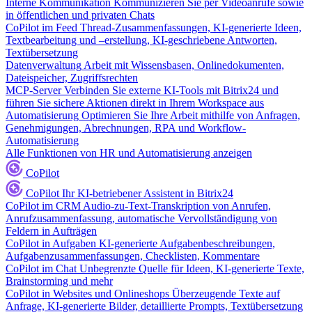
Interne Kommunikation
Kommunizieren Sie per Videoanrufe sowie
in öffentlichen und privaten Chats
CoPilot im Feed
Thread-Zusammenfassungen, KI-generierte Ideen,
Textbearbeitung und –erstellung, KI-geschriebene Antworten,
Textübersetzung
Datenverwaltung
Arbeit mit Wissensbasen, Onlinedokumenten,
Dateispeicher, Zugriffsrechten
MCP-Server
Verbinden Sie externe KI-Tools mit Bitrix24 und
führen Sie sichere Aktionen direkt in Ihrem Workspace aus
Automatisierung
Optimieren Sie Ihre Arbeit mithilfe von Anfragen,
Genehmigungen, Abrechnungen, RPA und Workflow-
Automatisierung
Alle Funktionen von HR und Automatisierung anzeigen
CoPilot
CoPilot
Ihr KI-betriebener Assistent in Bitrix24
CoPilot im CRM
Audio-zu-Text-Transkription von Anrufen,
Anrufzusammenfassung, automatische Vervollständigung von
Feldern in Aufträgen
CoPilot in Aufgaben
KI-generierte Aufgabenbeschreibungen,
Aufgabenzusammenfassungen, Checklisten, Kommentare
CoPilot im Chat
Unbegrenzte Quelle für Ideen, KI-generierte Texte,
Brainstorming und mehr
CoPilot in Websites und Onlineshops
Überzeugende Texte auf
Anfrage, KI-generierte Bilder, detaillierte Prompts, Textübersetzung