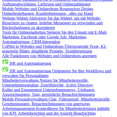
Auftragsabwicklung, Lieferung und Onlinezahlungen
Mobile Websites und Onlineshops
Responsives Design,
Onlinebestellungen, Kundenbetreuung - alles zur Hand
Website-Widget
Aktivieren Sie das Widget, um mit Website-
Besuchern zu chatten, beliebte Messenger zu verwenden und
Rückrufanfragen zu akzeptieren
Tools für Onlinemarketing
Steigern Sie den Umsatz mit E-Mail-
Marketing, Facebook oder Google Ads, Marketing-
Automatisierung, CRM-Integration
CoPilot in Websites und Onlineshops
Überzeugende Texte, KI-
generierte Bilder, detaillierte Prompts, Textübersetzung
Alle Funktionen von Websites und Onlineshops anzeigen
HR und Automatisierung
HR und Automatisierung
Optimieren Sie Ihre Workflows und
verwalten Sie Personaldaten
Mitarbeiterverwaltung
Nutzen Sie Mitarbeiterprofile,
Unternehmensstruktur, Zugriffsrechte, Active Directory
Kultur und Engagement
Unternehmensnews, Umfragen,
Auszeichnungen, Tags, persönliche Benachrichtigungen
Mobile Personalverwaltung
Chat, Videoanrufe, Mitarbeiterprofile,
Genehmigungen, Benachrichtigungen von unterwegs
Arbeitsmanagement
Kontrollieren Sie Mitarbeiterleistung mithilfe
von KPI, Arbeitsberichten und der Ansicht Beaufsichtige