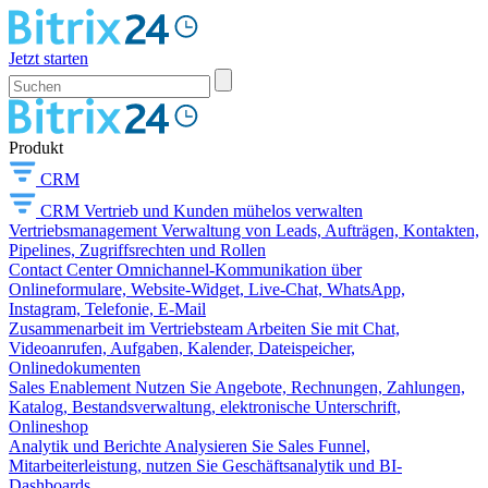
Jetzt starten
Produkt
CRM
CRM
Vertrieb und Kunden mühelos verwalten
Vertriebsmanagement
Verwaltung von Leads, Aufträgen, Kontakten,
Pipelines, Zugriffsrechten und Rollen
Contact Center
Omnichannel-Kommunikation über
Onlineformulare, Website-Widget, Live-Chat, WhatsApp,
Instagram, Telefonie, E-Mail
Zusammenarbeit im Vertriebsteam
Arbeiten Sie mit Chat,
Videoanrufen, Aufgaben, Kalender, Dateispeicher,
Onlinedokumenten
Sales Enablement
Nutzen Sie Angebote, Rechnungen, Zahlungen,
Katalog, Bestandsverwaltung, elektronische Unterschrift,
Onlineshop
Analytik und Berichte
Analysieren Sie Sales Funnel,
Mitarbeiterleistung, nutzen Sie Geschäftsanalytik und BI-
Dashboards