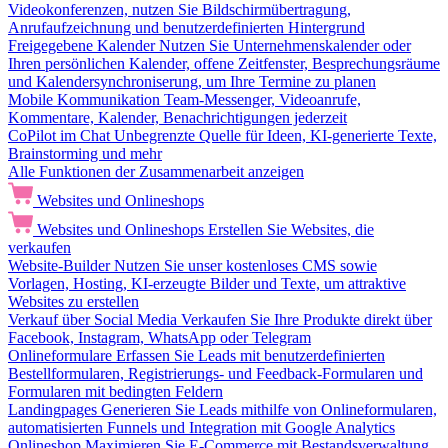
Videokonferenzen, nutzen Sie Bildschirmübertragung,
Anrufaufzeichnung und benutzerdefinierten Hintergrund
Freigegebene Kalender
Nutzen Sie Unternehmenskalender oder
Ihren persönlichen Kalender, offene Zeitfenster, Besprechungsräume
und Kalendersynchroniserung, um Ihre Termine zu planen
Mobile Kommunikation
Team-Messenger, Videoanrufe,
Kommentare, Kalender, Benachrichtigungen jederzeit
CoPilot im Chat
Unbegrenzte Quelle für Ideen, KI-generierte Texte,
Brainstorming und mehr
Alle Funktionen der Zusammenarbeit anzeigen
Websites und Onlineshops
Websites und Onlineshops
Erstellen Sie Websites, die
verkaufen
Website-Builder
Nutzen Sie unser kostenloses CMS sowie
Vorlagen, Hosting, KI-erzeugte Bilder und Texte, um attraktive
Websites zu erstellen
Verkauf über Social Media
Verkaufen Sie Ihre Produkte direkt über
Facebook, Instagram, WhatsApp oder Telegram
Onlineformulare
Erfassen Sie Leads mit benutzerdefinierten
Bestellformularen, Registrierungs- und Feedback-Formularen und
Formularen mit bedingten Feldern
Landingpages
Generieren Sie Leads mithilfe von Onlineformularen,
automatisierten Funnels und Integration mit Google Analytics
Onlineshop
Maximieren Sie E-Commerce mit Bestandsverwaltung,