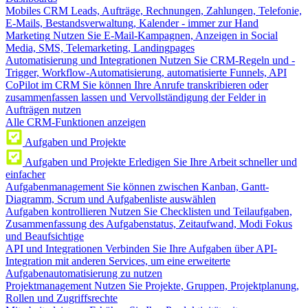
Mobiles CRM
Leads, Aufträge, Rechnungen, Zahlungen, Telefonie,
E-Mails, Bestandsverwaltung, Kalender - immer zur Hand
Marketing
Nutzen Sie E-Mail-Kampagnen, Anzeigen in Social
Media, SMS, Telemarketing, Landingpages
Automatisierung und Integrationen
Nutzen Sie CRM-Regeln und -
Trigger, Workflow-Automatisierung, automatisierte Funnels, API
CoPilot im CRM
Sie können Ihre Anrufe transkribieren oder
zusammenfassen lassen und Vervollständigung der Felder in
Aufträgen nutzen
Alle CRM-Funktionen anzeigen
Aufgaben und Projekte
Aufgaben und Projekte
Erledigen Sie Ihre Arbeit schneller und
einfacher
Aufgabenmanagement
Sie können zwischen Kanban, Gantt-
Diagramm, Scrum und Aufgabenliste auswählen
Aufgaben kontrollieren
Nutzen Sie Checklisten und Teilaufgaben,
Zusammenfassung des Aufgabenstatus, Zeitaufwand, Modi Fokus
und Beaufsichtige
API und Integrationen
Verbinden Sie Ihre Aufgaben über API-
Integration mit anderen Services, um eine erweiterte
Aufgabenautomatisierung zu nutzen
Projektmanagement
Nutzen Sie Projekte, Gruppen, Projektplanung,
Rollen und Zugriffsrechte