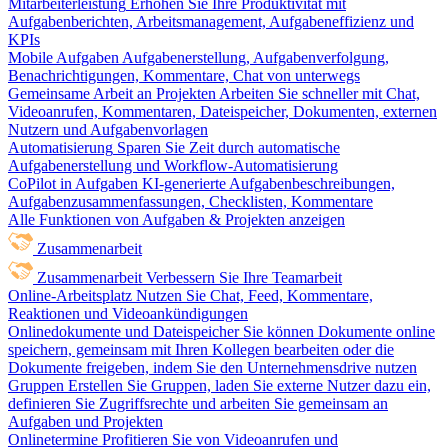
Mitarbeiterleistung
Erhöhen Sie Ihre Produktivität mit
Aufgabenberichten, Arbeitsmanagement, Aufgabeneffizienz und
KPIs
Mobile Aufgaben
Aufgabenerstellung, Aufgabenverfolgung,
Benachrichtigungen, Kommentare, Chat von unterwegs
Gemeinsame Arbeit an Projekten
Arbeiten Sie schneller mit Chat,
Videoanrufen, Kommentaren, Dateispeicher, Dokumenten, externen
Nutzern und Aufgabenvorlagen
Automatisierung
Sparen Sie Zeit durch automatische
Aufgabenerstellung und Workflow-Automatisierung
CoPilot in Aufgaben
KI-generierte Aufgabenbeschreibungen,
Aufgabenzusammenfassungen, Checklisten, Kommentare
Alle Funktionen von Aufgaben & Projekten anzeigen
Zusammenarbeit
Zusammenarbeit
Verbessern Sie Ihre Teamarbeit
Online-Arbeitsplatz
Nutzen Sie Chat, Feed, Kommentare,
Reaktionen und Videoankündigungen
Onlinedokumente und Dateispeicher
Sie können Dokumente online
speichern, gemeinsam mit Ihren Kollegen bearbeiten oder die
Dokumente freigeben, indem Sie den Unternehmensdrive nutzen
Gruppen
Erstellen Sie Gruppen, laden Sie externe Nutzer dazu ein,
definieren Sie Zugriffsrechte und arbeiten Sie gemeinsam an
Aufgaben und Projekten
Onlinetermine
Profitieren Sie von Videoanrufen und