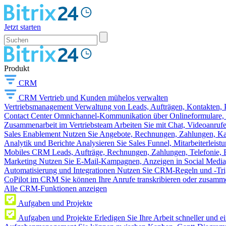
Jetzt starten
Produkt
CRM
CRM
Vertrieb und Kunden mühelos verwalten
Vertriebsmanagement
Verwaltung von Leads, Aufträgen, Kontakten, P
Contact Center
Omnichannel-Kommunikation über Onlineformulare, W
Zusammenarbeit im Vertriebsteam
Arbeiten Sie mit Chat, Videoanruf
Sales Enablement
Nutzen Sie Angebote, Rechnungen, Zahlungen, Kata
Analytik und Berichte
Analysieren Sie Sales Funnel, Mitarbeiterleis
Mobiles CRM
Leads, Aufträge, Rechnungen, Zahlungen, Telefonie, 
Marketing
Nutzen Sie E-Mail-Kampagnen, Anzeigen in Social Media
Automatisierung und Integrationen
Nutzen Sie CRM-Regeln und -Trig
CoPilot im CRM
Sie können Ihre Anrufe transkribieren oder zusamme
Alle CRM-Funktionen anzeigen
Aufgaben und Projekte
Aufgaben und Projekte
Erledigen Sie Ihre Arbeit schneller und e