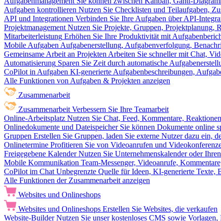
Aufgabenmanagement
Sie können zwischen Kanban, Gantt-Diagram
Aufgaben kontrollieren
Nutzen Sie Checklisten und Teilaufgaben, Z
API und Integrationen
Verbinden Sie Ihre Aufgaben über API-Integra
Projektmanagement
Nutzen Sie Projekte, Gruppen, Projektplanung, R
Mitarbeiterleistung
Erhöhen Sie Ihre Produktivität mit Aufgabenberi
Mobile Aufgaben
Aufgabenerstellung, Aufgabenverfolgung, Benachr
Gemeinsame Arbeit an Projekten
Arbeiten Sie schneller mit Chat, 
Automatisierung
Sparen Sie Zeit durch automatische Aufgabenerste
CoPilot in Aufgaben
KI-generierte Aufgabenbeschreibungen, Aufga
Alle Funktionen von Aufgaben & Projekten anzeigen
Zusammenarbeit
Zusammenarbeit
Verbessern Sie Ihre Teamarbeit
Online-Arbeitsplatz
Nutzen Sie Chat, Feed, Kommentare, Reaktione
Onlinedokumente und Dateispeicher
Sie können Dokumente online sp
Gruppen
Erstellen Sie Gruppen, laden Sie externe Nutzer dazu ein, 
Onlinetermine
Profitieren Sie von Videoanrufen und Videokonferenze
Freigegebene Kalender
Nutzen Sie Unternehmenskalender oder Ihren 
Mobile Kommunikation
Team-Messenger, Videoanrufe, Kommentare, 
CoPilot im Chat
Unbegrenzte Quelle für Ideen, KI-generierte Texte,
Alle Funktionen der Zusammenarbeit anzeigen
Websites und Onlineshops
Websites und Onlineshops
Erstellen Sie Websites, die verkaufen
Website-Builder
Nutzen Sie unser kostenloses CMS sowie Vorlagen, Ho