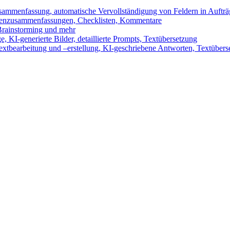
sammenfassung, automatische Vervollständigung von Feldern in Auftr
benzusammenfassungen, Checklisten, Kommentare
 Brainstorming und mehr
 KI-generierte Bilder, detaillierte Prompts, Textübersetzung
xtbearbeitung und –erstellung, KI-geschriebene Antworten, Textübers