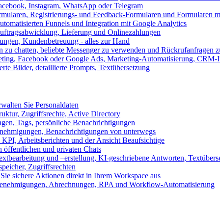
 Facebook, Instagram, WhatsApp oder Telegram
formularen, Registrierungs- und Feedback-Formularen und Formularen m
utomatisierten Funnels und Integration mit Google Analytics
ftragsabwicklung, Lieferung und Onlinezahlungen
lungen, Kundenbetreuung - alles zur Hand
n zu chatten, beliebte Messenger zu verwenden und Rückrufanfragen z
eting, Facebook oder Google Ads, Marketing-Automatisierung, CRM-I
te Bilder, detaillierte Prompts, Textübersetzung
walten Sie Personaldaten
uktur, Zugriffsrechte, Active Directory
en, Tags, persönliche Benachrichtigungen
 Genehmigungen, Benachrichtigungen von unterwegs
n KPI, Arbeitsberichten und der Ansicht Beaufsichtige
 öffentlichen und privaten Chats
xtbearbeitung und –erstellung, KI-geschriebene Antworten, Textübers
peicher, Zugriffsrechten
 Sie sichere Aktionen direkt in Ihrem Workspace aus
n, Genehmigungen, Abrechnungen, RPA und Workflow-Automatisierung