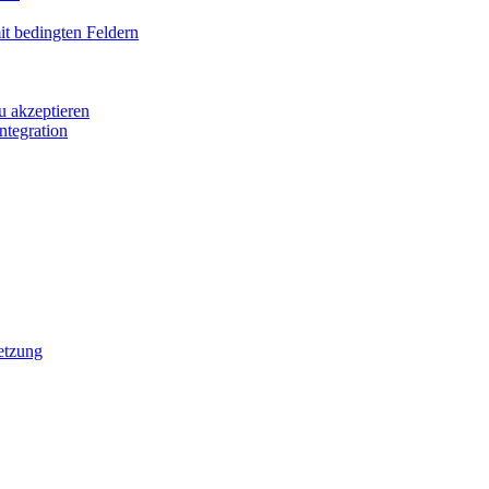
it bedingten Feldern
u akzeptieren
ntegration
etzung