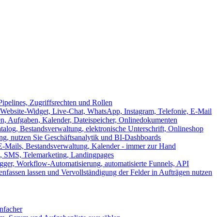
ipelines, Zugriffsrechten und Rollen
ebsite-Widget, Live-Chat, WhatsApp, Instagram, Telefonie, E-Mail
en, Aufgaben, Kalender, Dateispeicher, Onlinedokumenten
log, Bestandsverwaltung, elektronische Unterschrift, Onlineshop
tung, nutzen Sie Geschäftsanalytik und BI-Dashboards
E-Mails, Bestandsverwaltung, Kalender - immer zur Hand
, SMS, Telemarketing, Landingpages
ger, Workflow-Automatisierung, automatisierte Funnels, API
nfassen lassen und Vervollständigung der Felder in Aufträgen nutzen
infacher