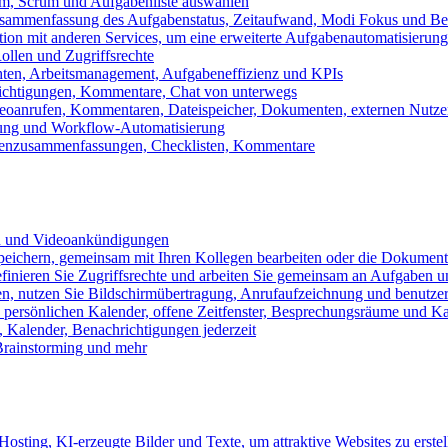
m, Scrum und Aufgabenliste auswählen
usammenfassung des Aufgabenstatus, Zeitaufwand, Modi Fokus und Bea
tion mit anderen Services, um eine erweiterte Aufgabenautomatisierung
ollen und Zugriffsrechte
chten, Arbeitsmanagement, Aufgabeneffizienz und KPIs
ichtigungen, Kommentare, Chat von unterwegs
Videoanrufen, Kommentaren, Dateispeicher, Dokumenten, externen Nutz
llung und Workflow-Automatisierung
benzusammenfassungen, Checklisten, Kommentare
n und Videoankündigungen
eichern, gemeinsam mit Ihren Kollegen bearbeiten oder die Dokument
definieren Sie Zugriffsrechte und arbeiten Sie gemeinsam an Aufgaben u
n, nutzen Sie Bildschirmübertragung, Anrufaufzeichnung und benutzer
persönlichen Kalender, offene Zeitfenster, Besprechungsräume und K
Kalender, Benachrichtigungen jederzeit
 Brainstorming und mehr
sting, KI-erzeugte Bilder und Texte, um attraktive Websites zu erstel