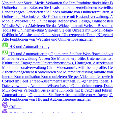
Verkauf über Social Media
Verkaufen Sie Ihre Produkte direkt über
Onlineformulare
Erfassen Sie Leads mit benutzerdefinierten Bestell
Landingpages
Generieren Sie Leads mithilfe von Onlineformularen, a
Onlineshop
Maximieren Sie E-Commerce mit Bestandsverwaltung, Au
Mobile Websites und Onlineshops
Responsives Design, Onlinebestel
Website-Widget
Aktivieren Sie das Widget, um mit Website-Besucher
Tools für Onlinemarketing
Steigern Sie den Umsatz mit E-Mail-Mark
CoPilot in Websites und Onlineshops
Überzeugende Texte, KI-generier
Alle Funktionen von Websites und Onlineshops anzeigen
HR und Automatisierung
HR und Automatisierung
Optimieren Sie Ihre Workflows und ver
Mitarbeiterverwaltung
Nutzen Sie Mitarbeiterprofile, Unternehmensstr
Kultur und Engagement
Unternehmensnews, Umfragen, Auszeichnung
Mobile Personalverwaltung
Chat, Videoanrufe, Mitarbeiterprofile,
Arbeitsmanagement
Kontrollieren Sie Mitarbeiterleistung mithilfe vo
Interne Kommunikation
Kommunizieren Sie per Videoanrufe sowie in
CoPilot im Feed
Thread-Zusammenfassungen, KI-generierte Ideen, Te
Datenverwaltung
Arbeit mit Wissensbasen, Onlinedokumenten, Dateis
MCP-Server
Verbinden Sie externe KI-Tools mit Bitrix24 und führen
Automatisierung
Optimieren Sie Ihre Arbeit mithilfe von Anfrage
Alle Funktionen von HR und Automatisierung anzeigen
CoPilot