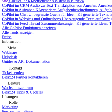
CoPilot
Ihr KI-betriebener Assistent in Bitrix24
CoPilot im CRM
Audio-zu-Text-Transkription von Anrufen, Anrufzu
CoPilot in Aufgaben
KI-generierte Aufgabenbeschreibungen, Aufga
CoPilot im Chat
Unbegrenzte Quelle für Ideen, KI-generierte Texte,
CoPilot in Websites und Onlineshops
Überzeugende Texte auf Anfrage,
CoPilot im Feed
Thread-Zusammenfassungen, KI-generierte Ideen, Te
Alle CoPilot Funktionen anzeigen
Alle Tools anzeigen
Preise
Information
Mehr
Webinare
Helpdesk
Guides & API-Dokumentation
Kontakt
Ticket senden
Bitrix24 Partner kontaktieren
Lektüre
Wachstumszentrum
Bitrix24 Tipps & Updates
Lösungen
Rolle
Marketing
Personalverwaltung