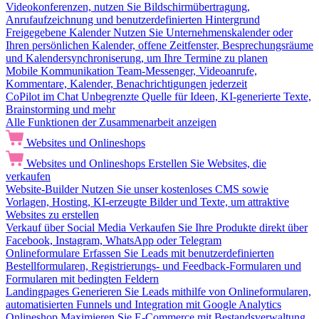
Videokonferenzen, nutzen Sie Bildschirmübertragung,
Anrufaufzeichnung und benutzerdefinierten Hintergrund
Freigegebene Kalender
Nutzen Sie Unternehmenskalender oder
Ihren persönlichen Kalender, offene Zeitfenster, Besprechungsräume
und Kalendersynchroniserung, um Ihre Termine zu planen
Mobile Kommunikation
Team-Messenger, Videoanrufe,
Kommentare, Kalender, Benachrichtigungen jederzeit
CoPilot im Chat
Unbegrenzte Quelle für Ideen, KI-generierte Texte,
Brainstorming und mehr
Alle Funktionen der Zusammenarbeit anzeigen
Websites und Onlineshops
Websites und Onlineshops
Erstellen Sie Websites, die
verkaufen
Website-Builder
Nutzen Sie unser kostenloses CMS sowie
Vorlagen, Hosting, KI-erzeugte Bilder und Texte, um attraktive
Websites zu erstellen
Verkauf über Social Media
Verkaufen Sie Ihre Produkte direkt über
Facebook, Instagram, WhatsApp oder Telegram
Onlineformulare
Erfassen Sie Leads mit benutzerdefinierten
Bestellformularen, Registrierungs- und Feedback-Formularen und
Formularen mit bedingten Feldern
Landingpages
Generieren Sie Leads mithilfe von Onlineformularen,
automatisierten Funnels und Integration mit Google Analytics
Onlineshop
Maximieren Sie E-Commerce mit Bestandsverwaltung,