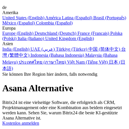
de
Amerika
United States (English)
América Latina (Español)
Brasil (Português)
México (Español)
Colombia (Español)
Europa
Europe (English)
Deutschland (Deutsch)
France (Français)
Polska
(Polski)
Italia (Italiano)
United Kingdom (English)
Asien
India (English)
UAE (عربي)
Türkiye (Türkçe)
中国 (简体中文)
台
灣 (繁體中文)
Indonesia (Bahasa Indonesia)
Malaysia (Bahasa
Melayu)
ประเทศไทย (ภาษาไทย)
Việt Nam (Tiếng Việt)
日本 (日
本語)
Sie können Ihre Region hier ändern, falls notwendig
Asana Alternative
Bitrix24 ist eine vielseitige Software, die erfolgreich als CRM,
Projektmanagement oder eine Kombination aus beidem eingesetzt
werden kann. Sehen Sie, warum Bitrix24 die beste KI-gestützte
Asana Alternative ist.
Kostenlos anmelden