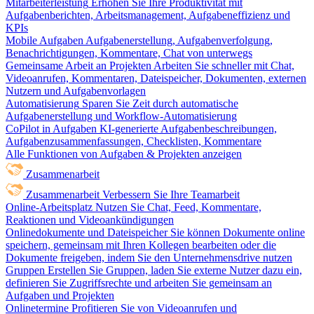
Mitarbeiterleistung
Erhöhen Sie Ihre Produktivität mit
Aufgabenberichten, Arbeitsmanagement, Aufgabeneffizienz und
KPIs
Mobile Aufgaben
Aufgabenerstellung, Aufgabenverfolgung,
Benachrichtigungen, Kommentare, Chat von unterwegs
Gemeinsame Arbeit an Projekten
Arbeiten Sie schneller mit Chat,
Videoanrufen, Kommentaren, Dateispeicher, Dokumenten, externen
Nutzern und Aufgabenvorlagen
Automatisierung
Sparen Sie Zeit durch automatische
Aufgabenerstellung und Workflow-Automatisierung
CoPilot in Aufgaben
KI-generierte Aufgabenbeschreibungen,
Aufgabenzusammenfassungen, Checklisten, Kommentare
Alle Funktionen von Aufgaben & Projekten anzeigen
Zusammenarbeit
Zusammenarbeit
Verbessern Sie Ihre Teamarbeit
Online-Arbeitsplatz
Nutzen Sie Chat, Feed, Kommentare,
Reaktionen und Videoankündigungen
Onlinedokumente und Dateispeicher
Sie können Dokumente online
speichern, gemeinsam mit Ihren Kollegen bearbeiten oder die
Dokumente freigeben, indem Sie den Unternehmensdrive nutzen
Gruppen
Erstellen Sie Gruppen, laden Sie externe Nutzer dazu ein,
definieren Sie Zugriffsrechte und arbeiten Sie gemeinsam an
Aufgaben und Projekten
Onlinetermine
Profitieren Sie von Videoanrufen und