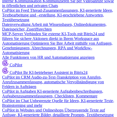
Interne Kommunikation
Kommunizieren Sie per Videoanrufe sowie
in öffentlichen und privaten Chats
CoPilot im Feed
Thread-Zusammenfassungen, KI-generierte Ideen,
Textbearbeitung und –erstellung, KI-geschriebene Antworten,
Textübersetzung
Datenverwaltung
Arbeit mit Wissensbasen, Onlinedokumenten,
Dateispeicher, Zugriffsrechten
MCP-Server
Verbinden Sie externe KI-Tools mit Bitrix24 und
führen Sie sichere Aktionen direkt in Ihrem Workspace aus
Automatisierung
Optimieren Sie Ihre Arbeit mithilfe von Anfragen,
Genehmigungen, Abrechnungen, RPA und Workflow-
Automatisierung
Alle Funktionen von HR und Automatisierung anzeigen
CoPilot
CoPilot
Ihr KI-betriebener Assistent in Bitrix24
CoPilot im CRM
Audio-zu-Text-Transkription von Anrufen,
Anrufzusammenfassung, automatische Vervollständigung von
Feldern in Aufträgen
CoPilot in Aufgaben
KI-generierte Aufgabenbeschreibungen,
Aufgabenzusammenfassungen, Checklisten, Kommentare
CoPilot im Chat
Unbegrenzte Quelle für Ideen, KI-generierte Texte,
Brainstorming und mehr
CoPilot in Websites und Onlineshops
Überzeugende Texte auf
Anfrage, KI-generierte Bilder, detaillierte Prompts, Textübersetzung