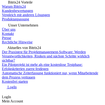
Bitrix24 Vorteile
Warum Bitrix24
Kundenbewertungen
Vergleich mit anderen Lösungen
Produktanpassung
Unser Unternehmen
Über uns
Kontakt
Presse
Rechtliche Hinweise
Aktuelles von Bitrix24
Der Praxistest für Projektmanagement-Software: Werden
Verantwortlichkeiten, Risiken und nächste Schritte wirklich
sichtbar?
Ein Pilotprojekt ist mehr als eine kostenlose Testphase:
Erfolgskriterien zuerst festlegen
Automatische Zeiterfassung funktioniert nur, wenn Mitarbeitende
dem Prozess vertrauen
Kostenfrei starten
LogIn
LogIn
Mein Account