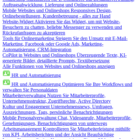
Auftragsabwicklung, Lieferung und Onlinezahlungen
Mobile Websites und Onlineshops
Responsives Design,
Onlinebestellungen, Kundenbetreuung - alles zur Hand
Website-Widget
Aktivieren Sie das Widget, um mit Website-
Besuchern zu chatten, beliebte Messenger zu verwenden und
Rückrufanfragen zu akzeptieren
Tools für Onlinemarketing
Steigern Sie den Umsatz mit E-Mail-
Marketing, Facebook oder Google Ads, Marketing-
Automatisierung, CRM-Integration
CoPilot in Websites und Onlineshops
Überzeugende Texte, KI-
generierte Bilder, detaillierte Prompts, Textübersetzung
Alle Funktionen von Websites und Onlineshops anzeigen
HR und Automatisierung
HR und Automatisierung
Optimieren Sie Ihre Workflows und
verwalten Sie Personaldaten
Mitarbeiterverwaltung
Nutzen Sie Mitarbeiterprofile,
Unternehmensstruktur, Zugriffsrechte, Active Directory
Kultur und Engagement
Unternehmensnews, Umfragen,
Auszeichnungen, Tags, persönliche Benachrichtigungen
Mobile Personalverwaltung
Chat, Videoanrufe, Mitarbeiterprofile,
Genehmigungen, Benachrichtigungen von unterwegs
Arbeitsmanagement
Kontrollieren Sie Mitarbeiterleistung mithilfe
von KPI, Arbeitsberichten und der Ansicht Beaufsichtige