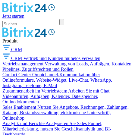
Jetzt starten
Produkt
CRM
CRM
Vertrieb und Kunden mühelos verwalten
Vertriebsmanagement
Verwaltung von Leads, Aufträgen, Kontakten,
Pipelines, Zugriffsrechten und Rollen
Contact Center
Omnichannel-Kommunikation über
Onlineformulare, Website-Widget, Live-Chat, WhatsApp,
Instagram, Telefonie, E-Mail
Zusammenarbeit im Vertriebsteam
Arbeiten Sie mit Chat,
Videoanrufen, Aufgaben, Kalender, Dateispeicher,
Onlinedokumenten
Sales Enablement
Nutzen Sie Angebote, Rechnungen, Zahlungen,
Katalog, Bestandsverwaltung, elektronische Unterschrift,
Onlineshop
Analytik und Berichte
Analysieren Sie Sales Funnel,
Mitarbeiterleistung, nutzen Sie Geschäftsanalytik und BI-
Dashboards