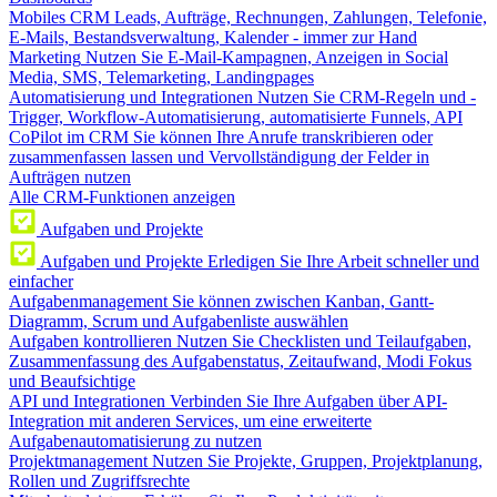
Mobiles CRM
Leads, Aufträge, Rechnungen, Zahlungen, Telefonie,
E-Mails, Bestandsverwaltung, Kalender - immer zur Hand
Marketing
Nutzen Sie E-Mail-Kampagnen, Anzeigen in Social
Media, SMS, Telemarketing, Landingpages
Automatisierung und Integrationen
Nutzen Sie CRM-Regeln und -
Trigger, Workflow-Automatisierung, automatisierte Funnels, API
CoPilot im CRM
Sie können Ihre Anrufe transkribieren oder
zusammenfassen lassen und Vervollständigung der Felder in
Aufträgen nutzen
Alle CRM-Funktionen anzeigen
Aufgaben und Projekte
Aufgaben und Projekte
Erledigen Sie Ihre Arbeit schneller und
einfacher
Aufgabenmanagement
Sie können zwischen Kanban, Gantt-
Diagramm, Scrum und Aufgabenliste auswählen
Aufgaben kontrollieren
Nutzen Sie Checklisten und Teilaufgaben,
Zusammenfassung des Aufgabenstatus, Zeitaufwand, Modi Fokus
und Beaufsichtige
API und Integrationen
Verbinden Sie Ihre Aufgaben über API-
Integration mit anderen Services, um eine erweiterte
Aufgabenautomatisierung zu nutzen
Projektmanagement
Nutzen Sie Projekte, Gruppen, Projektplanung,
Rollen und Zugriffsrechte