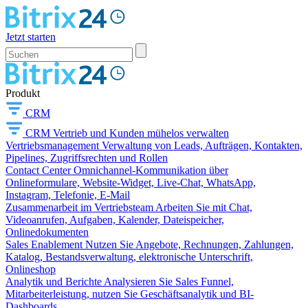
Jetzt starten
Produkt
CRM
CRM
Vertrieb und Kunden mühelos verwalten
Vertriebsmanagement
Verwaltung von Leads, Aufträgen, Kontakten,
Pipelines, Zugriffsrechten und Rollen
Contact Center
Omnichannel-Kommunikation über
Onlineformulare, Website-Widget, Live-Chat, WhatsApp,
Instagram, Telefonie, E-Mail
Zusammenarbeit im Vertriebsteam
Arbeiten Sie mit Chat,
Videoanrufen, Aufgaben, Kalender, Dateispeicher,
Onlinedokumenten
Sales Enablement
Nutzen Sie Angebote, Rechnungen, Zahlungen,
Katalog, Bestandsverwaltung, elektronische Unterschrift,
Onlineshop
Analytik und Berichte
Analysieren Sie Sales Funnel,
Mitarbeiterleistung, nutzen Sie Geschäftsanalytik und BI-
Dashboards