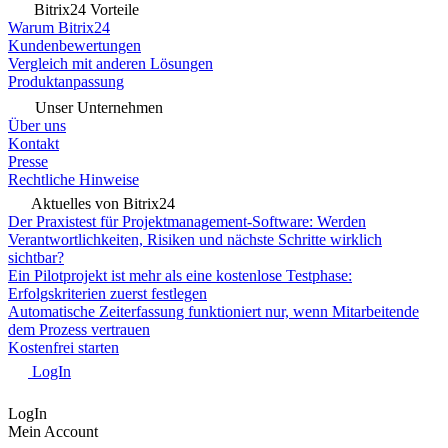
Bitrix24 Vorteile
Warum Bitrix24
Kundenbewertungen
Vergleich mit anderen Lösungen
Produktanpassung
Unser Unternehmen
Über uns
Kontakt
Presse
Rechtliche Hinweise
Aktuelles von Bitrix24
Der Praxistest für Projektmanagement-Software: Werden
Verantwortlichkeiten, Risiken und nächste Schritte wirklich
sichtbar?
Ein Pilotprojekt ist mehr als eine kostenlose Testphase:
Erfolgskriterien zuerst festlegen
Automatische Zeiterfassung funktioniert nur, wenn Mitarbeitende
dem Prozess vertrauen
Kostenfrei starten
LogIn
LogIn
Mein Account