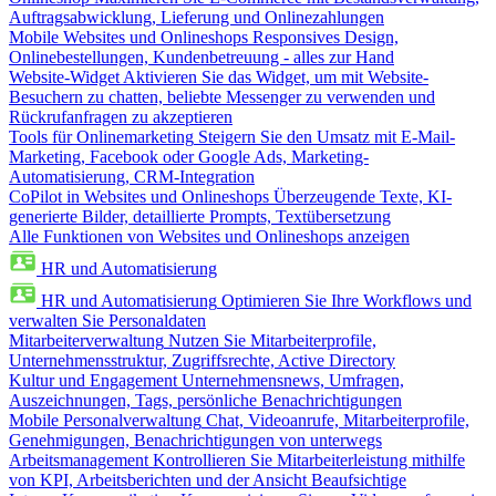
Auftragsabwicklung, Lieferung und Onlinezahlungen
Mobile Websites und Onlineshops
Responsives Design,
Onlinebestellungen, Kundenbetreuung - alles zur Hand
Website-Widget
Aktivieren Sie das Widget, um mit Website-
Besuchern zu chatten, beliebte Messenger zu verwenden und
Rückrufanfragen zu akzeptieren
Tools für Onlinemarketing
Steigern Sie den Umsatz mit E-Mail-
Marketing, Facebook oder Google Ads, Marketing-
Automatisierung, CRM-Integration
CoPilot in Websites und Onlineshops
Überzeugende Texte, KI-
generierte Bilder, detaillierte Prompts, Textübersetzung
Alle Funktionen von Websites und Onlineshops anzeigen
HR und Automatisierung
HR und Automatisierung
Optimieren Sie Ihre Workflows und
verwalten Sie Personaldaten
Mitarbeiterverwaltung
Nutzen Sie Mitarbeiterprofile,
Unternehmensstruktur, Zugriffsrechte, Active Directory
Kultur und Engagement
Unternehmensnews, Umfragen,
Auszeichnungen, Tags, persönliche Benachrichtigungen
Mobile Personalverwaltung
Chat, Videoanrufe, Mitarbeiterprofile,
Genehmigungen, Benachrichtigungen von unterwegs
Arbeitsmanagement
Kontrollieren Sie Mitarbeiterleistung mithilfe
von KPI, Arbeitsberichten und der Ansicht Beaufsichtige