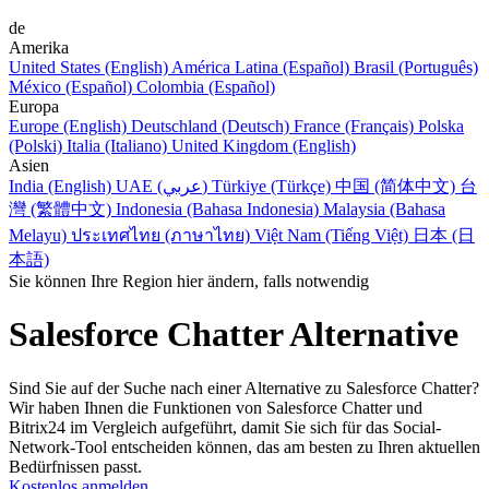
de
Amerika
United States (English)
América Latina (Español)
Brasil (Português)
México (Español)
Colombia (Español)
Europa
Europe (English)
Deutschland (Deutsch)
France (Français)
Polska
(Polski)
Italia (Italiano)
United Kingdom (English)
Asien
India (English)
UAE (عربي)
Türkiye (Türkçe)
中国 (简体中文)
台
灣 (繁體中文)
Indonesia (Bahasa Indonesia)
Malaysia (Bahasa
Melayu)
ประเทศไทย (ภาษาไทย)
Việt Nam (Tiếng Việt)
日本 (日
本語)
Sie können Ihre Region hier ändern, falls notwendig
Salesforce Chatter Alternative
Sind Sie auf der Suche nach einer Alternative zu Salesforce Chatter?
Wir haben Ihnen die Funktionen von Salesforce Chatter und
Bitrix24 im Vergleich aufgeführt, damit Sie sich für das Social-
Network-Tool entscheiden können, das am besten zu Ihren aktuellen
Bedürfnissen passt.
Kostenlos anmelden