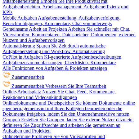
Mitarbeiterleistung
Erhöhen Sie Ihre Produktivität mit
Aufgabenberichten, Arbeitsmanagement, Aufgabeneffizienz und
KPIs
Mobile Aufgaben
Aufgabenerstellung, Aufgabenverfolgung,
Benachrichtigungen, Kommentare, Chat von unterwegs
Gemeinsame Arbeit an Projekten
Arbeiten Sie schneller mit Chat,
Videoanrufen, Kommentaren, Dateispeicher, Dokumenten, externen
Nutzern und Aufgabenvorlagen
Automatisierung
Sparen Sie Zeit durch automatische
Aufgabenerstellung und Workflow-Automatisierung
CoPilot in Aufgaben
KI-generierte Aufgabenbeschreibungen,
Aufgabenzusammenfassungen, Checklisten, Kommentare
Alle Funktionen von Aufgaben & Projekten anzeigen
Zusammenarbeit
Zusammenarbeit
Verbessern Sie Ihre Teamarbeit
Online-Arbeitsplatz
Nutzen Sie Chat, Feed, Kommentare,
Reaktionen und Videoankündigungen
Onlinedokumente und Dateispeicher
Sie können Dokumente online
speichern, gemeinsam mit Ihren Kollegen bearbeiten oder die
Dokumente freigeben, indem Sie den Unternehmensdrive nutzen
Gruppen
Erstellen Sie Gruppen, laden Sie externe Nutzer dazu ein,
definieren Sie Zugriffsrechte und arbeiten Sie gemeinsam an
Aufgaben und Projekten
Onlinetermine
Profitieren Sie von Videoanrufen und