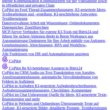
Interne Kommunikation
Kommunizieren Sie per Videoanrufe sowie
in öffentlichen und privaten Chats
CoPilot im Feed
Thread-Zusammenfassungen, KI-generierte Ideen,
Textbearbeitung und –erstellung, KI-geschriebene Antworten,
Textübersetzung
Datenverwaltung
Arbeit mit Wissensbasen, Onlinedokumenten,
Dateispeicher, Zugriffsrechten
MCP-Server
Verbinden Sie externe KI-Tools mit Bitrix24 und
führen Sie sichere Aktionen direkt in Ihrem Workspace aus
Automatisierung
Optimieren Sie Ihre Arbeit mithilfe von Anfragen,
Genehmigungen, Abrechnungen, RPA und Workflow-
Automatisierung
Alle Funktionen von HR und Automatisierung anzeigen
CoPilot
CoPilot
Ihr KI-betriebener Assistent in Bitrix24
CoPilot im CRM
Audio-zu-Text-Transkription von Anrufen,
Anrufzusammenfassung, automatische Vervollständigung von
Feldern in Aufträgen
CoPilot in Aufgaben
KI-generierte Aufgabenbeschreibungen,
Aufgabenzusammenfassungen, Checklisten, Kommentare
CoPilot im Chat
Unbegrenzte Quelle für Ideen, KI-generierte Texte,
Brainstorming und mehr
CoPilot in Websites und Onlineshops
Überzeugende Texte auf
Anfrage, KI-generierte Bilder, detaillierte Prompts, Textübersetzung