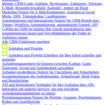
Mobiles CRM
Leads, Aufträge, Rechnungen, Zahlungen, Telefonie,
E-Mails, Bestandsverwaltung, Kalender - immer zur Hand
Marketing
Nutzen Sie E-Mail-Kampagnen, Anzeigen in Social
Media, SMS, Telemarketing, Landingpages
Automatisierung und Integrationen
Nutzen Sie CRM-Regeln und -
Trigger, Workflow-Automatisierung, automatisierte Funnels, API
CoPilot im CRM
Sie können Ihre Anrufe transkribieren oder
zusammenfassen lassen und Vervollständigung der Felder in
Aufträgen nutzen
Alle CRM-Funktionen anzeigen
Aufgaben und Projekte
Aufgaben und Projekte
Erledigen Sie Ihre Arbeit schneller und
einfacher
Aufgabenmanagement
Sie können zwischen Kanban, Gantt-
Diagramm, Scrum und Aufgabenliste auswählen
Aufgaben kontrollieren
Nutzen Sie Checklisten und Teilaufgaben,
Zusammenfassung des Aufgabenstatus, Zeitaufwand, Modi Fokus
und Beaufsichtige
API und Integrationen
Verbinden Sie Ihre Aufgaben über API-
Integration mit anderen Services, um eine erweiterte
Aufgabenautomatisierung zu nutzen
Projektmanagement
Nutzen Sie Projekte, Gruppen, Projektplanung,
Rollen und Zugriffsrechte