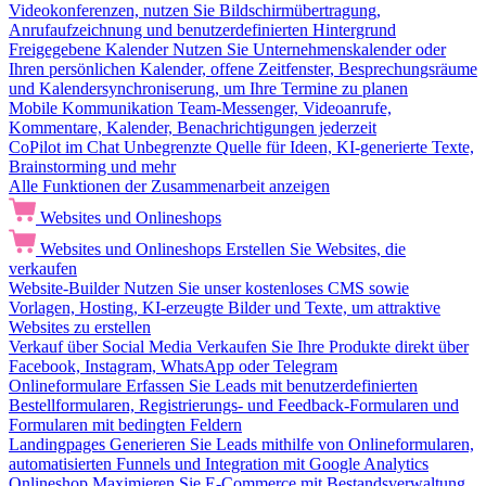
Videokonferenzen, nutzen Sie Bildschirmübertragung,
Anrufaufzeichnung und benutzerdefinierten Hintergrund
Freigegebene Kalender
Nutzen Sie Unternehmenskalender oder
Ihren persönlichen Kalender, offene Zeitfenster, Besprechungsräume
und Kalendersynchroniserung, um Ihre Termine zu planen
Mobile Kommunikation
Team-Messenger, Videoanrufe,
Kommentare, Kalender, Benachrichtigungen jederzeit
CoPilot im Chat
Unbegrenzte Quelle für Ideen, KI-generierte Texte,
Brainstorming und mehr
Alle Funktionen der Zusammenarbeit anzeigen
Websites und Onlineshops
Websites und Onlineshops
Erstellen Sie Websites, die
verkaufen
Website-Builder
Nutzen Sie unser kostenloses CMS sowie
Vorlagen, Hosting, KI-erzeugte Bilder und Texte, um attraktive
Websites zu erstellen
Verkauf über Social Media
Verkaufen Sie Ihre Produkte direkt über
Facebook, Instagram, WhatsApp oder Telegram
Onlineformulare
Erfassen Sie Leads mit benutzerdefinierten
Bestellformularen, Registrierungs- und Feedback-Formularen und
Formularen mit bedingten Feldern
Landingpages
Generieren Sie Leads mithilfe von Onlineformularen,
automatisierten Funnels und Integration mit Google Analytics
Onlineshop
Maximieren Sie E-Commerce mit Bestandsverwaltung,