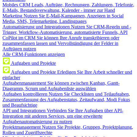
Mobiles CRM
Leads, Aufträge, Rechnungen, Zahlungen, Telefonie,
E-Mails, Bestandsverwaltung, Kalender - immer zur Hand
Marketing
Nutzen Sie E-Mail-Kampagnen, Anzeigen in Social
Media, SMS, Telemarketing, Landingpages
Automatisierung und Integrationen
Nutzen Sie CRM-Regeln und -
Trigger, Workflow-Automatisierung, automatisierte Funnels, API
CoPilot im CRM
Sie können Ihre Anrufe transkribieren oder
zusammenfassen lassen und Vervollständigung der Felder in
Aufträgen nutzen
Alle CRM-Funktionen anzeigen
Aufgaben und Projekte
Aufgaben und Projekte
Erledigen Sie Ihre Arbeit schneller und
einfacher
Aufgabenmanagement
Sie können zwischen Kanban, Gantt-
Diagramm, Scrum und Aufgabenliste auswählen
Aufgaben kontrollieren
Nutzen Sie Checklisten und Teilaufgaben,
Zusammenfassung des Aufgabenstatus, Zeitaufwand, Modi Fokus
und Beaufsichtige
API und Integrationen
Verbinden Sie Ihre Aufgaben über API-
Integration mit anderen Services, um eine erweiterte
Aufgabenautomatisierung zu nutzen
Projektmanagement
Nutzen Sie Projekte, Gruppen, Projektplanung,
Rollen und Zugriffsrechte