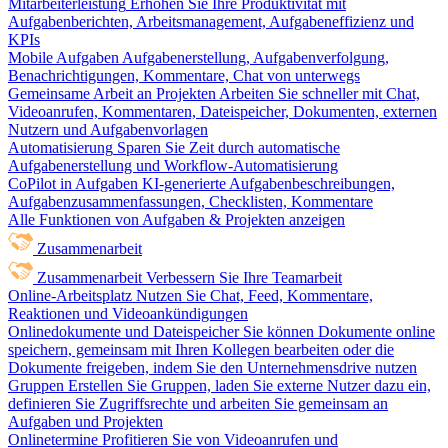
Mitarbeiterleistung
Erhöhen Sie Ihre Produktivität mit
Aufgabenberichten, Arbeitsmanagement, Aufgabeneffizienz und
KPIs
Mobile Aufgaben
Aufgabenerstellung, Aufgabenverfolgung,
Benachrichtigungen, Kommentare, Chat von unterwegs
Gemeinsame Arbeit an Projekten
Arbeiten Sie schneller mit Chat,
Videoanrufen, Kommentaren, Dateispeicher, Dokumenten, externen
Nutzern und Aufgabenvorlagen
Automatisierung
Sparen Sie Zeit durch automatische
Aufgabenerstellung und Workflow-Automatisierung
CoPilot in Aufgaben
KI-generierte Aufgabenbeschreibungen,
Aufgabenzusammenfassungen, Checklisten, Kommentare
Alle Funktionen von Aufgaben & Projekten anzeigen
Zusammenarbeit
Zusammenarbeit
Verbessern Sie Ihre Teamarbeit
Online-Arbeitsplatz
Nutzen Sie Chat, Feed, Kommentare,
Reaktionen und Videoankündigungen
Onlinedokumente und Dateispeicher
Sie können Dokumente online
speichern, gemeinsam mit Ihren Kollegen bearbeiten oder die
Dokumente freigeben, indem Sie den Unternehmensdrive nutzen
Gruppen
Erstellen Sie Gruppen, laden Sie externe Nutzer dazu ein,
definieren Sie Zugriffsrechte und arbeiten Sie gemeinsam an
Aufgaben und Projekten
Onlinetermine
Profitieren Sie von Videoanrufen und