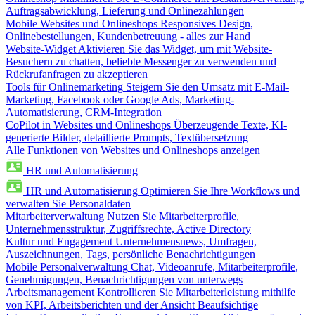
Auftragsabwicklung, Lieferung und Onlinezahlungen
Mobile Websites und Onlineshops
Responsives Design,
Onlinebestellungen, Kundenbetreuung - alles zur Hand
Website-Widget
Aktivieren Sie das Widget, um mit Website-
Besuchern zu chatten, beliebte Messenger zu verwenden und
Rückrufanfragen zu akzeptieren
Tools für Onlinemarketing
Steigern Sie den Umsatz mit E-Mail-
Marketing, Facebook oder Google Ads, Marketing-
Automatisierung, CRM-Integration
CoPilot in Websites und Onlineshops
Überzeugende Texte, KI-
generierte Bilder, detaillierte Prompts, Textübersetzung
Alle Funktionen von Websites und Onlineshops anzeigen
HR und Automatisierung
HR und Automatisierung
Optimieren Sie Ihre Workflows und
verwalten Sie Personaldaten
Mitarbeiterverwaltung
Nutzen Sie Mitarbeiterprofile,
Unternehmensstruktur, Zugriffsrechte, Active Directory
Kultur und Engagement
Unternehmensnews, Umfragen,
Auszeichnungen, Tags, persönliche Benachrichtigungen
Mobile Personalverwaltung
Chat, Videoanrufe, Mitarbeiterprofile,
Genehmigungen, Benachrichtigungen von unterwegs
Arbeitsmanagement
Kontrollieren Sie Mitarbeiterleistung mithilfe
von KPI, Arbeitsberichten und der Ansicht Beaufsichtige