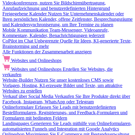
Videokonferenzen, nutzen Sie Bildschirmübertragung,
Anrufaufzeichnung und benutzerdefinierten Hintergrund
Freigegebene Kalender
Nutzen Sie Unternehmenskalender oder
Ihren persönlichen Kalender, offene Zeitfenster, Besprechungsräume
und Kalendersynchroniserung, um Ihre Termine zu planen
Mobile Kommunikation
Team-Messenger, Videoanrufe,
Kommentare, Kalender, Benachrichtigungen jederzeit
CoPilot im Chat
Unbegrenzte Quelle für Ideen, KI-generierte Texte,
Brainstorming und mehr
Alle Funktionen der Zusammenarbeit anzeigen
Websites und Onlineshops
Websites und Onlineshops
Erstellen Sie Websites, die
verkaufen
Website-Builder
Nutzen Sie unser kostenloses CMS sowie
Vorlagen, Hosting, KI-erzeugte Bilder und Texte, um attraktive
Websites zu erstellen
Verkauf über Social Media
Verkaufen Sie Ihre Produkte direkt über
Facebook, Instagram, WhatsApp oder Telegram
Onlineformulare
Erfassen Sie Leads mit benutzerdefinierten
Bestellformularen, Registrierungs- und Feedback-Formularen und
Formularen mit bedingten Feldern
Landingpages
Generieren Sie Leads mithilfe von Onlineformularen,
automatisierten Funnels und Integration mit Google Analytics
Onlineshop
Maximieren Sie E-Commerce mit Bestandsverwaltung,