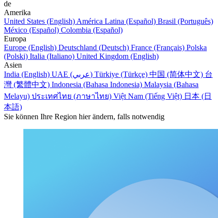
de
Amerika
United States (English)
América Latina (Español)
Brasil (Português)
México (Español)
Colombia (Español)
Europa
Europe (English)
Deutschland (Deutsch)
France (Français)
Polska
(Polski)
Italia (Italiano)
United Kingdom (English)
Asien
India (English)
UAE (عربي)
Türkiye (Türkçe)
中国 (简体中文)
台
灣 (繁體中文)
Indonesia (Bahasa Indonesia)
Malaysia (Bahasa
Melayu)
ประเทศไทย (ภาษาไทย)
Việt Nam (Tiếng Việt)
日本 (日
本語)
Sie können Ihre Region hier ändern, falls notwendig