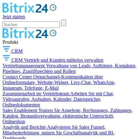
Jetzt starten
Produkt
CRM
CRM
Vertrieb und Kunden mühelos verwalten
Vertriebsmanagement
Verwaltung von Leads, Aufträgen, Kontakten,
Pipelines, Zugriffsrechten und Rollen
Contact Center
Omnichannel-Kommunikation über
Onlineformulare, Website-Widget, Live-Chat, WhatsApp,
Instagram, Telefonie, E-Mail
Zusammenarbeit im Vertriebsteam
Arbeiten Sie mit Chat,
Videoanrufen, Aufgaben, Kalender, Dateispeicher,
Onlinedokumenten
Sales Enablement
Nutzen Sie Angebote, Rechnungen, Zahlungen,
Katalog, Bestandsverwaltung, elektronische Unterschrift,
Onlineshop
Analytik und Berichte
Analysieren Sie Sales Funnel,
Mitarbeiterleistung, nutzen Sie Geschäftsanalytik und BI-
Dashboards