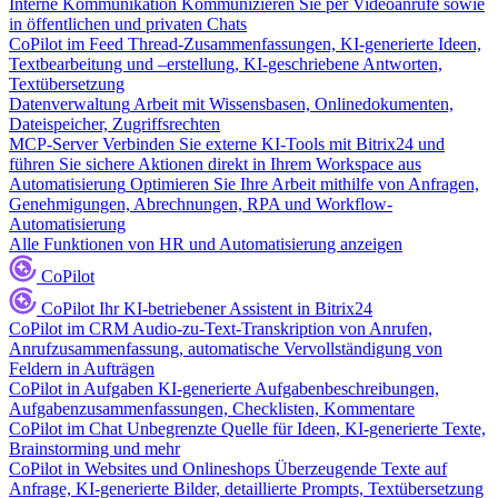
Interne Kommunikation
Kommunizieren Sie per Videoanrufe sowie
in öffentlichen und privaten Chats
CoPilot im Feed
Thread-Zusammenfassungen, KI-generierte Ideen,
Textbearbeitung und –erstellung, KI-geschriebene Antworten,
Textübersetzung
Datenverwaltung
Arbeit mit Wissensbasen, Onlinedokumenten,
Dateispeicher, Zugriffsrechten
MCP-Server
Verbinden Sie externe KI-Tools mit Bitrix24 und
führen Sie sichere Aktionen direkt in Ihrem Workspace aus
Automatisierung
Optimieren Sie Ihre Arbeit mithilfe von Anfragen,
Genehmigungen, Abrechnungen, RPA und Workflow-
Automatisierung
Alle Funktionen von HR und Automatisierung anzeigen
CoPilot
CoPilot
Ihr KI-betriebener Assistent in Bitrix24
CoPilot im CRM
Audio-zu-Text-Transkription von Anrufen,
Anrufzusammenfassung, automatische Vervollständigung von
Feldern in Aufträgen
CoPilot in Aufgaben
KI-generierte Aufgabenbeschreibungen,
Aufgabenzusammenfassungen, Checklisten, Kommentare
CoPilot im Chat
Unbegrenzte Quelle für Ideen, KI-generierte Texte,
Brainstorming und mehr
CoPilot in Websites und Onlineshops
Überzeugende Texte auf
Anfrage, KI-generierte Bilder, detaillierte Prompts, Textübersetzung