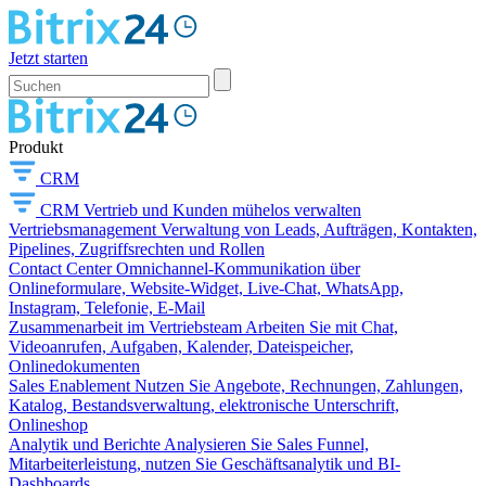
Jetzt starten
Produkt
CRM
CRM
Vertrieb und Kunden mühelos verwalten
Vertriebsmanagement
Verwaltung von Leads, Aufträgen, Kontakten,
Pipelines, Zugriffsrechten und Rollen
Contact Center
Omnichannel-Kommunikation über
Onlineformulare, Website-Widget, Live-Chat, WhatsApp,
Instagram, Telefonie, E-Mail
Zusammenarbeit im Vertriebsteam
Arbeiten Sie mit Chat,
Videoanrufen, Aufgaben, Kalender, Dateispeicher,
Onlinedokumenten
Sales Enablement
Nutzen Sie Angebote, Rechnungen, Zahlungen,
Katalog, Bestandsverwaltung, elektronische Unterschrift,
Onlineshop
Analytik und Berichte
Analysieren Sie Sales Funnel,
Mitarbeiterleistung, nutzen Sie Geschäftsanalytik und BI-
Dashboards