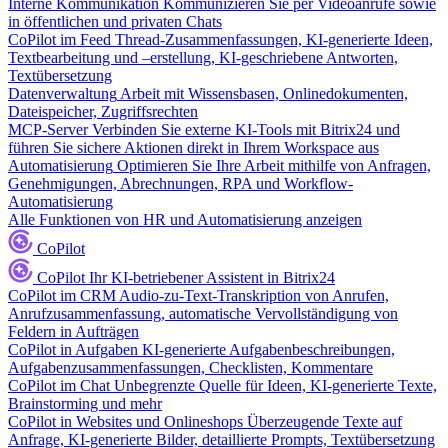
Interne Kommunikation
Kommunizieren Sie per Videoanrufe sowie
in öffentlichen und privaten Chats
CoPilot im Feed
Thread-Zusammenfassungen, KI-generierte Ideen,
Textbearbeitung und –erstellung, KI-geschriebene Antworten,
Textübersetzung
Datenverwaltung
Arbeit mit Wissensbasen, Onlinedokumenten,
Dateispeicher, Zugriffsrechten
MCP-Server
Verbinden Sie externe KI-Tools mit Bitrix24 und
führen Sie sichere Aktionen direkt in Ihrem Workspace aus
Automatisierung
Optimieren Sie Ihre Arbeit mithilfe von Anfragen,
Genehmigungen, Abrechnungen, RPA und Workflow-
Automatisierung
Alle Funktionen von HR und Automatisierung anzeigen
CoPilot
CoPilot
Ihr KI-betriebener Assistent in Bitrix24
CoPilot im CRM
Audio-zu-Text-Transkription von Anrufen,
Anrufzusammenfassung, automatische Vervollständigung von
Feldern in Aufträgen
CoPilot in Aufgaben
KI-generierte Aufgabenbeschreibungen,
Aufgabenzusammenfassungen, Checklisten, Kommentare
CoPilot im Chat
Unbegrenzte Quelle für Ideen, KI-generierte Texte,
Brainstorming und mehr
CoPilot in Websites und Onlineshops
Überzeugende Texte auf
Anfrage, KI-generierte Bilder, detaillierte Prompts, Textübersetzung