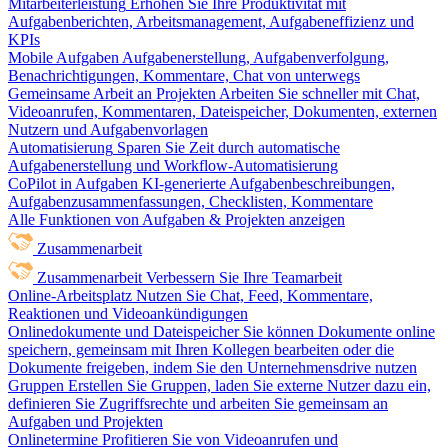
Mitarbeiterleistung
Erhöhen Sie Ihre Produktivität mit
Aufgabenberichten, Arbeitsmanagement, Aufgabeneffizienz und
KPIs
Mobile Aufgaben
Aufgabenerstellung, Aufgabenverfolgung,
Benachrichtigungen, Kommentare, Chat von unterwegs
Gemeinsame Arbeit an Projekten
Arbeiten Sie schneller mit Chat,
Videoanrufen, Kommentaren, Dateispeicher, Dokumenten, externen
Nutzern und Aufgabenvorlagen
Automatisierung
Sparen Sie Zeit durch automatische
Aufgabenerstellung und Workflow-Automatisierung
CoPilot in Aufgaben
KI-generierte Aufgabenbeschreibungen,
Aufgabenzusammenfassungen, Checklisten, Kommentare
Alle Funktionen von Aufgaben & Projekten anzeigen
Zusammenarbeit
Zusammenarbeit
Verbessern Sie Ihre Teamarbeit
Online-Arbeitsplatz
Nutzen Sie Chat, Feed, Kommentare,
Reaktionen und Videoankündigungen
Onlinedokumente und Dateispeicher
Sie können Dokumente online
speichern, gemeinsam mit Ihren Kollegen bearbeiten oder die
Dokumente freigeben, indem Sie den Unternehmensdrive nutzen
Gruppen
Erstellen Sie Gruppen, laden Sie externe Nutzer dazu ein,
definieren Sie Zugriffsrechte und arbeiten Sie gemeinsam an
Aufgaben und Projekten
Onlinetermine
Profitieren Sie von Videoanrufen und