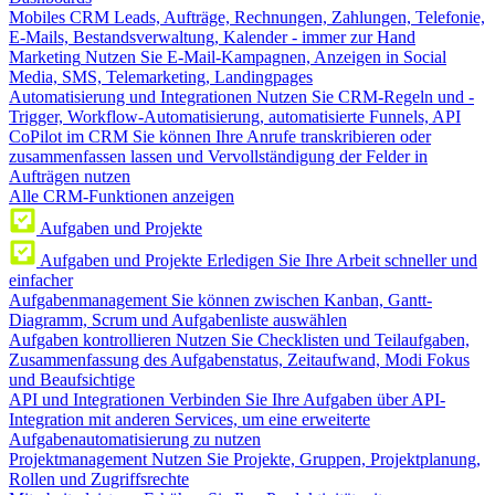
Mobiles CRM
Leads, Aufträge, Rechnungen, Zahlungen, Telefonie,
E-Mails, Bestandsverwaltung, Kalender - immer zur Hand
Marketing
Nutzen Sie E-Mail-Kampagnen, Anzeigen in Social
Media, SMS, Telemarketing, Landingpages
Automatisierung und Integrationen
Nutzen Sie CRM-Regeln und -
Trigger, Workflow-Automatisierung, automatisierte Funnels, API
CoPilot im CRM
Sie können Ihre Anrufe transkribieren oder
zusammenfassen lassen und Vervollständigung der Felder in
Aufträgen nutzen
Alle CRM-Funktionen anzeigen
Aufgaben und Projekte
Aufgaben und Projekte
Erledigen Sie Ihre Arbeit schneller und
einfacher
Aufgabenmanagement
Sie können zwischen Kanban, Gantt-
Diagramm, Scrum und Aufgabenliste auswählen
Aufgaben kontrollieren
Nutzen Sie Checklisten und Teilaufgaben,
Zusammenfassung des Aufgabenstatus, Zeitaufwand, Modi Fokus
und Beaufsichtige
API und Integrationen
Verbinden Sie Ihre Aufgaben über API-
Integration mit anderen Services, um eine erweiterte
Aufgabenautomatisierung zu nutzen
Projektmanagement
Nutzen Sie Projekte, Gruppen, Projektplanung,
Rollen und Zugriffsrechte