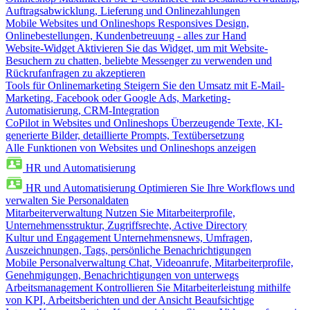
Auftragsabwicklung, Lieferung und Onlinezahlungen
Mobile Websites und Onlineshops
Responsives Design,
Onlinebestellungen, Kundenbetreuung - alles zur Hand
Website-Widget
Aktivieren Sie das Widget, um mit Website-
Besuchern zu chatten, beliebte Messenger zu verwenden und
Rückrufanfragen zu akzeptieren
Tools für Onlinemarketing
Steigern Sie den Umsatz mit E-Mail-
Marketing, Facebook oder Google Ads, Marketing-
Automatisierung, CRM-Integration
CoPilot in Websites und Onlineshops
Überzeugende Texte, KI-
generierte Bilder, detaillierte Prompts, Textübersetzung
Alle Funktionen von Websites und Onlineshops anzeigen
HR und Automatisierung
HR und Automatisierung
Optimieren Sie Ihre Workflows und
verwalten Sie Personaldaten
Mitarbeiterverwaltung
Nutzen Sie Mitarbeiterprofile,
Unternehmensstruktur, Zugriffsrechte, Active Directory
Kultur und Engagement
Unternehmensnews, Umfragen,
Auszeichnungen, Tags, persönliche Benachrichtigungen
Mobile Personalverwaltung
Chat, Videoanrufe, Mitarbeiterprofile,
Genehmigungen, Benachrichtigungen von unterwegs
Arbeitsmanagement
Kontrollieren Sie Mitarbeiterleistung mithilfe
von KPI, Arbeitsberichten und der Ansicht Beaufsichtige