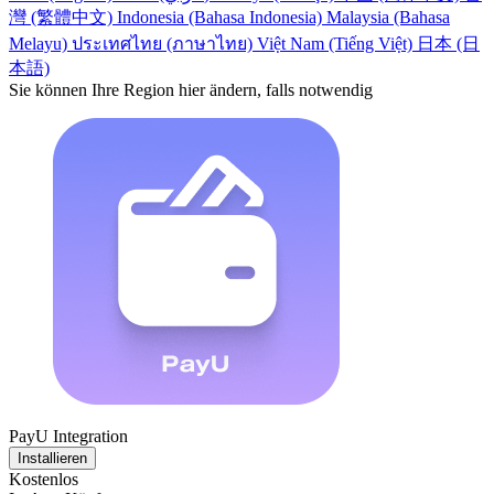
灣 (繁體中文)
Indonesia (Bahasa Indonesia)
Malaysia (Bahasa
Melayu)
ประเทศไทย (ภาษาไทย)
Việt Nam (Tiếng Việt)
日本 (日
本語)
Sie können Ihre Region hier ändern, falls notwendig
PayU Integration
Installieren
Kostenlos