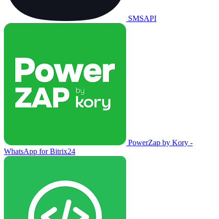
SMSAPI
PowerZap by Kory -
WhatsApp for Bitrix24