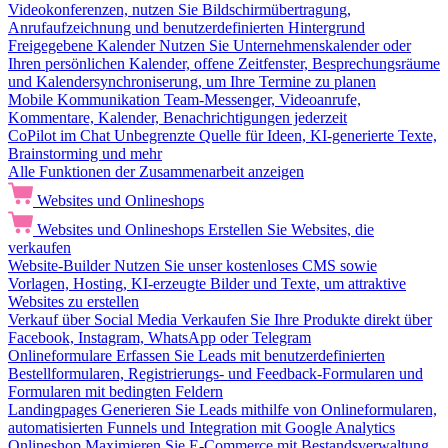
Videokonferenzen, nutzen Sie Bildschirmübertragung,
Anrufaufzeichnung und benutzerdefinierten Hintergrund
Freigegebene Kalender
Nutzen Sie Unternehmenskalender oder
Ihren persönlichen Kalender, offene Zeitfenster, Besprechungsräume
und Kalendersynchroniserung, um Ihre Termine zu planen
Mobile Kommunikation
Team-Messenger, Videoanrufe,
Kommentare, Kalender, Benachrichtigungen jederzeit
CoPilot im Chat
Unbegrenzte Quelle für Ideen, KI-generierte Texte,
Brainstorming und mehr
Alle Funktionen der Zusammenarbeit anzeigen
Websites und Onlineshops
Websites und Onlineshops
Erstellen Sie Websites, die
verkaufen
Website-Builder
Nutzen Sie unser kostenloses CMS sowie
Vorlagen, Hosting, KI-erzeugte Bilder und Texte, um attraktive
Websites zu erstellen
Verkauf über Social Media
Verkaufen Sie Ihre Produkte direkt über
Facebook, Instagram, WhatsApp oder Telegram
Onlineformulare
Erfassen Sie Leads mit benutzerdefinierten
Bestellformularen, Registrierungs- und Feedback-Formularen und
Formularen mit bedingten Feldern
Landingpages
Generieren Sie Leads mithilfe von Onlineformularen,
automatisierten Funnels und Integration mit Google Analytics
Onlineshop
Maximieren Sie E-Commerce mit Bestandsverwaltung,