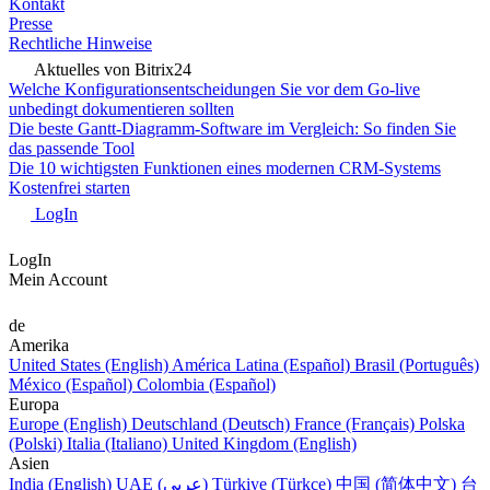
Kontakt
Presse
Rechtliche Hinweise
Aktuelles von Bitrix24
Welche Konfigurationsentscheidungen Sie vor dem Go-live
unbedingt dokumentieren sollten
Die beste Gantt-Diagramm-Software im Vergleich: So finden Sie
das passende Tool
Die 10 wichtigsten Funktionen eines modernen CRM-Systems
Kostenfrei starten
LogIn
LogIn
Mein Account
de
Amerika
United States (English)
América Latina (Español)
Brasil (Português)
México (Español)
Colombia (Español)
Europa
Europe (English)
Deutschland (Deutsch)
France (Français)
Polska
(Polski)
Italia (Italiano)
United Kingdom (English)
Asien
India (English)
UAE (عربي)
Türkiye (Türkçe)
中国 (简体中文)
台