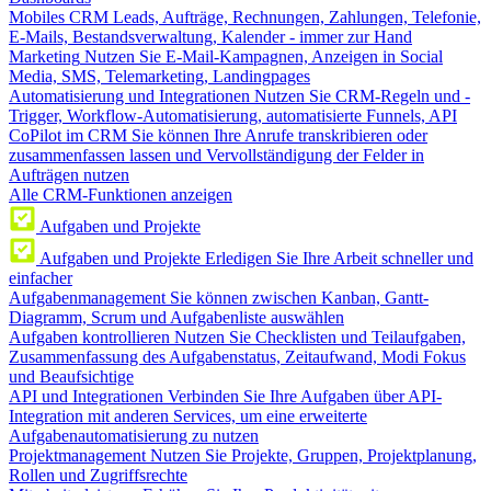
Mobiles CRM
Leads, Aufträge, Rechnungen, Zahlungen, Telefonie,
E-Mails, Bestandsverwaltung, Kalender - immer zur Hand
Marketing
Nutzen Sie E-Mail-Kampagnen, Anzeigen in Social
Media, SMS, Telemarketing, Landingpages
Automatisierung und Integrationen
Nutzen Sie CRM-Regeln und -
Trigger, Workflow-Automatisierung, automatisierte Funnels, API
CoPilot im CRM
Sie können Ihre Anrufe transkribieren oder
zusammenfassen lassen und Vervollständigung der Felder in
Aufträgen nutzen
Alle CRM-Funktionen anzeigen
Aufgaben und Projekte
Aufgaben und Projekte
Erledigen Sie Ihre Arbeit schneller und
einfacher
Aufgabenmanagement
Sie können zwischen Kanban, Gantt-
Diagramm, Scrum und Aufgabenliste auswählen
Aufgaben kontrollieren
Nutzen Sie Checklisten und Teilaufgaben,
Zusammenfassung des Aufgabenstatus, Zeitaufwand, Modi Fokus
und Beaufsichtige
API und Integrationen
Verbinden Sie Ihre Aufgaben über API-
Integration mit anderen Services, um eine erweiterte
Aufgabenautomatisierung zu nutzen
Projektmanagement
Nutzen Sie Projekte, Gruppen, Projektplanung,
Rollen und Zugriffsrechte