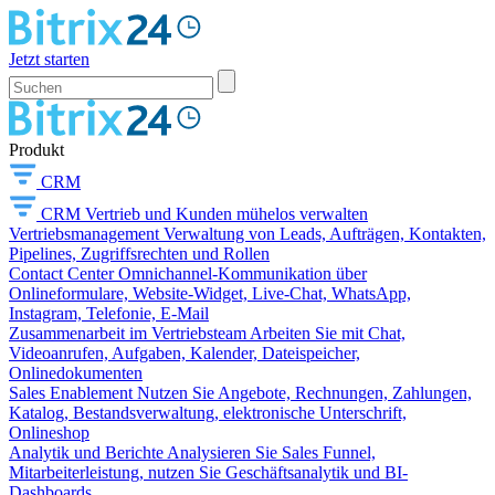
Jetzt starten
Produkt
CRM
CRM
Vertrieb und Kunden mühelos verwalten
Vertriebsmanagement
Verwaltung von Leads, Aufträgen, Kontakten,
Pipelines, Zugriffsrechten und Rollen
Contact Center
Omnichannel-Kommunikation über
Onlineformulare, Website-Widget, Live-Chat, WhatsApp,
Instagram, Telefonie, E-Mail
Zusammenarbeit im Vertriebsteam
Arbeiten Sie mit Chat,
Videoanrufen, Aufgaben, Kalender, Dateispeicher,
Onlinedokumenten
Sales Enablement
Nutzen Sie Angebote, Rechnungen, Zahlungen,
Katalog, Bestandsverwaltung, elektronische Unterschrift,
Onlineshop
Analytik und Berichte
Analysieren Sie Sales Funnel,
Mitarbeiterleistung, nutzen Sie Geschäftsanalytik und BI-
Dashboards