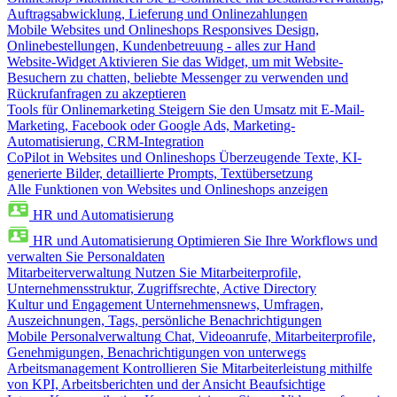
Auftragsabwicklung, Lieferung und Onlinezahlungen
Mobile Websites und Onlineshops
Responsives Design,
Onlinebestellungen, Kundenbetreuung - alles zur Hand
Website-Widget
Aktivieren Sie das Widget, um mit Website-
Besuchern zu chatten, beliebte Messenger zu verwenden und
Rückrufanfragen zu akzeptieren
Tools für Onlinemarketing
Steigern Sie den Umsatz mit E-Mail-
Marketing, Facebook oder Google Ads, Marketing-
Automatisierung, CRM-Integration
CoPilot in Websites und Onlineshops
Überzeugende Texte, KI-
generierte Bilder, detaillierte Prompts, Textübersetzung
Alle Funktionen von Websites und Onlineshops anzeigen
HR und Automatisierung
HR und Automatisierung
Optimieren Sie Ihre Workflows und
verwalten Sie Personaldaten
Mitarbeiterverwaltung
Nutzen Sie Mitarbeiterprofile,
Unternehmensstruktur, Zugriffsrechte, Active Directory
Kultur und Engagement
Unternehmensnews, Umfragen,
Auszeichnungen, Tags, persönliche Benachrichtigungen
Mobile Personalverwaltung
Chat, Videoanrufe, Mitarbeiterprofile,
Genehmigungen, Benachrichtigungen von unterwegs
Arbeitsmanagement
Kontrollieren Sie Mitarbeiterleistung mithilfe
von KPI, Arbeitsberichten und der Ansicht Beaufsichtige