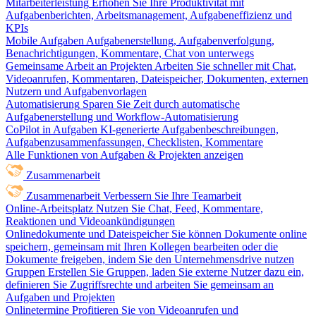
Mitarbeiterleistung
Erhöhen Sie Ihre Produktivität mit
Aufgabenberichten, Arbeitsmanagement, Aufgabeneffizienz und
KPIs
Mobile Aufgaben
Aufgabenerstellung, Aufgabenverfolgung,
Benachrichtigungen, Kommentare, Chat von unterwegs
Gemeinsame Arbeit an Projekten
Arbeiten Sie schneller mit Chat,
Videoanrufen, Kommentaren, Dateispeicher, Dokumenten, externen
Nutzern und Aufgabenvorlagen
Automatisierung
Sparen Sie Zeit durch automatische
Aufgabenerstellung und Workflow-Automatisierung
CoPilot in Aufgaben
KI-generierte Aufgabenbeschreibungen,
Aufgabenzusammenfassungen, Checklisten, Kommentare
Alle Funktionen von Aufgaben & Projekten anzeigen
Zusammenarbeit
Zusammenarbeit
Verbessern Sie Ihre Teamarbeit
Online-Arbeitsplatz
Nutzen Sie Chat, Feed, Kommentare,
Reaktionen und Videoankündigungen
Onlinedokumente und Dateispeicher
Sie können Dokumente online
speichern, gemeinsam mit Ihren Kollegen bearbeiten oder die
Dokumente freigeben, indem Sie den Unternehmensdrive nutzen
Gruppen
Erstellen Sie Gruppen, laden Sie externe Nutzer dazu ein,
definieren Sie Zugriffsrechte und arbeiten Sie gemeinsam an
Aufgaben und Projekten
Onlinetermine
Profitieren Sie von Videoanrufen und