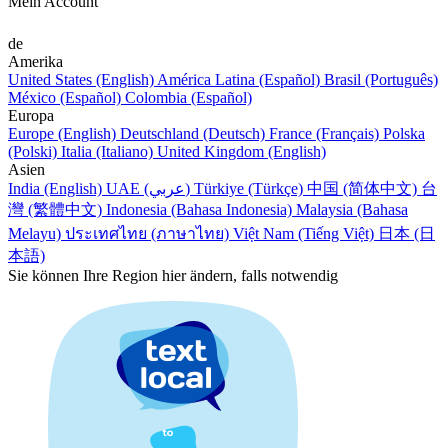
Mein Account
de
Amerika
United States (English)
América Latina (Español)
Brasil (Português)
México (Español)
Colombia (Español)
Europa
Europe (English)
Deutschland (Deutsch)
France (Français)
Polska
(Polski)
Italia (Italiano)
United Kingdom (English)
Asien
India (English)
UAE (عربي)
Türkiye (Türkçe)
中国 (简体中文)
台
灣 (繁體中文)
Indonesia (Bahasa Indonesia)
Malaysia (Bahasa
Melayu)
ประเทศไทย (ภาษาไทย)
Việt Nam (Tiếng Việt)
日本 (日
本語)
Sie können Ihre Region hier ändern, falls notwendig