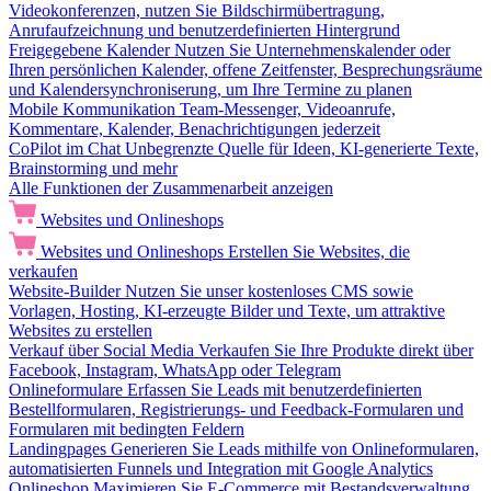
Videokonferenzen, nutzen Sie Bildschirmübertragung,
Anrufaufzeichnung und benutzerdefinierten Hintergrund
Freigegebene Kalender
Nutzen Sie Unternehmenskalender oder
Ihren persönlichen Kalender, offene Zeitfenster, Besprechungsräume
und Kalendersynchroniserung, um Ihre Termine zu planen
Mobile Kommunikation
Team-Messenger, Videoanrufe,
Kommentare, Kalender, Benachrichtigungen jederzeit
CoPilot im Chat
Unbegrenzte Quelle für Ideen, KI-generierte Texte,
Brainstorming und mehr
Alle Funktionen der Zusammenarbeit anzeigen
Websites und Onlineshops
Websites und Onlineshops
Erstellen Sie Websites, die
verkaufen
Website-Builder
Nutzen Sie unser kostenloses CMS sowie
Vorlagen, Hosting, KI-erzeugte Bilder und Texte, um attraktive
Websites zu erstellen
Verkauf über Social Media
Verkaufen Sie Ihre Produkte direkt über
Facebook, Instagram, WhatsApp oder Telegram
Onlineformulare
Erfassen Sie Leads mit benutzerdefinierten
Bestellformularen, Registrierungs- und Feedback-Formularen und
Formularen mit bedingten Feldern
Landingpages
Generieren Sie Leads mithilfe von Onlineformularen,
automatisierten Funnels und Integration mit Google Analytics
Onlineshop
Maximieren Sie E-Commerce mit Bestandsverwaltung,