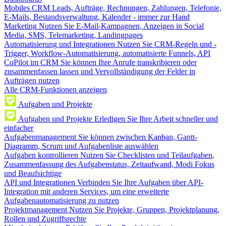
Mobiles CRM
Leads, Aufträge, Rechnungen, Zahlungen, Telefonie,
E-Mails, Bestandsverwaltung, Kalender - immer zur Hand
Marketing
Nutzen Sie E-Mail-Kampagnen, Anzeigen in Social
Media, SMS, Telemarketing, Landingpages
Automatisierung und Integrationen
Nutzen Sie CRM-Regeln und -
Trigger, Workflow-Automatisierung, automatisierte Funnels, API
CoPilot im CRM
Sie können Ihre Anrufe transkribieren oder
zusammenfassen lassen und Vervollständigung der Felder in
Aufträgen nutzen
Alle CRM-Funktionen anzeigen
Aufgaben und Projekte
Aufgaben und Projekte
Erledigen Sie Ihre Arbeit schneller und
einfacher
Aufgabenmanagement
Sie können zwischen Kanban, Gantt-
Diagramm, Scrum und Aufgabenliste auswählen
Aufgaben kontrollieren
Nutzen Sie Checklisten und Teilaufgaben,
Zusammenfassung des Aufgabenstatus, Zeitaufwand, Modi Fokus
und Beaufsichtige
API und Integrationen
Verbinden Sie Ihre Aufgaben über API-
Integration mit anderen Services, um eine erweiterte
Aufgabenautomatisierung zu nutzen
Projektmanagement
Nutzen Sie Projekte, Gruppen, Projektplanung,
Rollen und Zugriffsrechte