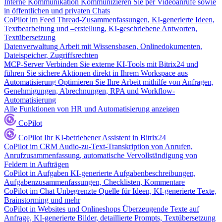
Interne Kommunikation
Kommunizieren Sie per Videoanrufe sowie
in öffentlichen und privaten Chats
CoPilot im Feed
Thread-Zusammenfassungen, KI-generierte Ideen,
Textbearbeitung und –erstellung, KI-geschriebene Antworten,
Textübersetzung
Datenverwaltung
Arbeit mit Wissensbasen, Onlinedokumenten,
Dateispeicher, Zugriffsrechten
MCP-Server
Verbinden Sie externe KI-Tools mit Bitrix24 und
führen Sie sichere Aktionen direkt in Ihrem Workspace aus
Automatisierung
Optimieren Sie Ihre Arbeit mithilfe von Anfragen,
Genehmigungen, Abrechnungen, RPA und Workflow-
Automatisierung
Alle Funktionen von HR und Automatisierung anzeigen
CoPilot
CoPilot
Ihr KI-betriebener Assistent in Bitrix24
CoPilot im CRM
Audio-zu-Text-Transkription von Anrufen,
Anrufzusammenfassung, automatische Vervollständigung von
Feldern in Aufträgen
CoPilot in Aufgaben
KI-generierte Aufgabenbeschreibungen,
Aufgabenzusammenfassungen, Checklisten, Kommentare
CoPilot im Chat
Unbegrenzte Quelle für Ideen, KI-generierte Texte,
Brainstorming und mehr
CoPilot in Websites und Onlineshops
Überzeugende Texte auf
Anfrage, KI-generierte Bilder, detaillierte Prompts, Textübersetzung