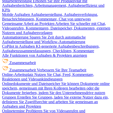
Mitarbeiterleistung
Erhöhen Sie Ihre Produktivität mit
Aufgabenberichten, Arbeitsmanagement, Aufgabeneffizienz und
KPIs
Mobile Aufgaben
Aufgabenerstellung, Aufgabenverfolgung,
Benachrichtigungen, Kommentare, Chat von unterwegs
Gemeinsame Arbeit an Projekten
Arbeiten Sie schneller mit Chat,
Videoanrufen, Kommentaren, Dateispeicher, Dokumenten, externen
Nutzern und Aufgabenvorlagen
Automatisierung
Sparen Sie Zeit durch automatische
Aufgabenerstellung und Workflow-Automatisierung
CoPilot in Aufgaben
KI-generierte Aufgabenbeschreibungen,
Aufgabenzusammenfassungen, Checklisten, Kommentare
Alle Funktionen von Aufgaben & Projekten anzeigen
Zusammenarbeit
Zusammenarbeit
Verbessern Sie Ihre Teamarbeit
Online-Arbeitsplatz
Nutzen Sie Chat, Feed, Kommentare,
Reaktionen und Videoankündigungen
Onlinedokumente und Dateispeicher
Sie können Dokumente online
speichern, gemeinsam mit Ihren Kollegen bearbeiten oder die
Dokumente freigeben, indem Sie den Unternehmensdrive nutzen
Gruppen
Erstellen Sie Gruppen, laden Sie externe Nutzer dazu ein,
definieren Sie Zugriffsrechte und arbeiten Sie gemeinsam an
Aufgaben und Projekten
Onlinetermine
Profitieren Sie von Videoanrufen und