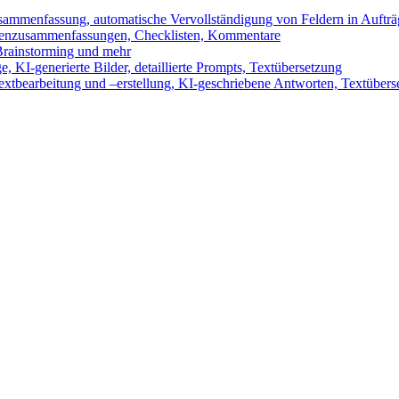
sammenfassung, automatische Vervollständigung von Feldern in Auftr
benzusammenfassungen, Checklisten, Kommentare
 Brainstorming und mehr
 KI-generierte Bilder, detaillierte Prompts, Textübersetzung
xtbearbeitung und –erstellung, KI-geschriebene Antworten, Textübers