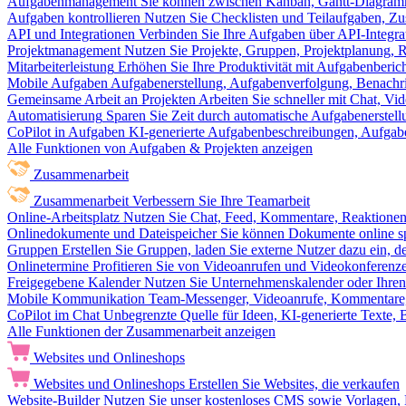
Aufgabenmanagement
Sie können zwischen Kanban, Gantt-Diagram
Aufgaben kontrollieren
Nutzen Sie Checklisten und Teilaufgaben, Z
API und Integrationen
Verbinden Sie Ihre Aufgaben über API-Integra
Projektmanagement
Nutzen Sie Projekte, Gruppen, Projektplanung, R
Mitarbeiterleistung
Erhöhen Sie Ihre Produktivität mit Aufgabenberi
Mobile Aufgaben
Aufgabenerstellung, Aufgabenverfolgung, Benachr
Gemeinsame Arbeit an Projekten
Arbeiten Sie schneller mit Chat, 
Automatisierung
Sparen Sie Zeit durch automatische Aufgabenerste
CoPilot in Aufgaben
KI-generierte Aufgabenbeschreibungen, Aufga
Alle Funktionen von Aufgaben & Projekten anzeigen
Zusammenarbeit
Zusammenarbeit
Verbessern Sie Ihre Teamarbeit
Online-Arbeitsplatz
Nutzen Sie Chat, Feed, Kommentare, Reaktione
Onlinedokumente und Dateispeicher
Sie können Dokumente online sp
Gruppen
Erstellen Sie Gruppen, laden Sie externe Nutzer dazu ein, 
Onlinetermine
Profitieren Sie von Videoanrufen und Videokonferenze
Freigegebene Kalender
Nutzen Sie Unternehmenskalender oder Ihren 
Mobile Kommunikation
Team-Messenger, Videoanrufe, Kommentare, 
CoPilot im Chat
Unbegrenzte Quelle für Ideen, KI-generierte Texte,
Alle Funktionen der Zusammenarbeit anzeigen
Websites und Onlineshops
Websites und Onlineshops
Erstellen Sie Websites, die verkaufen
Website-Builder
Nutzen Sie unser kostenloses CMS sowie Vorlagen, Ho