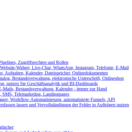
ipelines, Zugriffsrechten und Rollen
ebsite-Widget, Live-Chat, WhatsApp, Instagram, Telefonie, E-Mail
en, Aufgaben, Kalender, Dateispeicher, Onlinedokumenten
log, Bestandsverwaltung, elektronische Unterschrift, Onlineshop
tung, nutzen Sie Geschäftsanalytik und BI-Dashboards
E-Mails, Bestandsverwaltung, Kalender - immer zur Hand
, SMS, Telemarketing, Landingpages
ger, Workflow-Automatisierung, automatisierte Funnels, API
nfassen lassen und Vervollständigung der Felder in Aufträgen nutzen
infacher