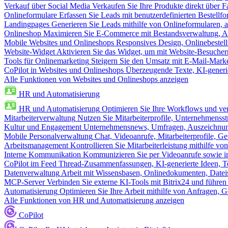
Verkauf über Social Media
Verkaufen Sie Ihre Produkte direkt über
Onlineformulare
Erfassen Sie Leads mit benutzerdefinierten Bestell
Landingpages
Generieren Sie Leads mithilfe von Onlineformularen, a
Onlineshop
Maximieren Sie E-Commerce mit Bestandsverwaltung, Au
Mobile Websites und Onlineshops
Responsives Design, Onlinebestel
Website-Widget
Aktivieren Sie das Widget, um mit Website-Besucher
Tools für Onlinemarketing
Steigern Sie den Umsatz mit E-Mail-Mark
CoPilot in Websites und Onlineshops
Überzeugende Texte, KI-generier
Alle Funktionen von Websites und Onlineshops anzeigen
HR und Automatisierung
HR und Automatisierung
Optimieren Sie Ihre Workflows und ver
Mitarbeiterverwaltung
Nutzen Sie Mitarbeiterprofile, Unternehmensstr
Kultur und Engagement
Unternehmensnews, Umfragen, Auszeichnung
Mobile Personalverwaltung
Chat, Videoanrufe, Mitarbeiterprofile,
Arbeitsmanagement
Kontrollieren Sie Mitarbeiterleistung mithilfe vo
Interne Kommunikation
Kommunizieren Sie per Videoanrufe sowie in
CoPilot im Feed
Thread-Zusammenfassungen, KI-generierte Ideen, Te
Datenverwaltung
Arbeit mit Wissensbasen, Onlinedokumenten, Dateis
MCP-Server
Verbinden Sie externe KI-Tools mit Bitrix24 und führen
Automatisierung
Optimieren Sie Ihre Arbeit mithilfe von Anfrage
Alle Funktionen von HR und Automatisierung anzeigen
CoPilot