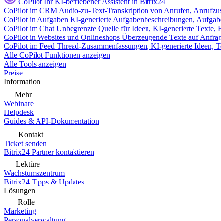
CoPilot
Ihr KI-betriebener Assistent in Bitrix24
CoPilot im CRM
Audio-zu-Text-Transkription von Anrufen, Anrufzu
CoPilot in Aufgaben
KI-generierte Aufgabenbeschreibungen, Aufga
CoPilot im Chat
Unbegrenzte Quelle für Ideen, KI-generierte Texte,
CoPilot in Websites und Onlineshops
Überzeugende Texte auf Anfrage,
CoPilot im Feed
Thread-Zusammenfassungen, KI-generierte Ideen, Te
Alle CoPilot Funktionen anzeigen
Alle Tools anzeigen
Preise
Information
Mehr
Webinare
Helpdesk
Guides & API-Dokumentation
Kontakt
Ticket senden
Bitrix24 Partner kontaktieren
Lektüre
Wachstumszentrum
Bitrix24 Tipps & Updates
Lösungen
Rolle
Marketing
Personalverwaltung