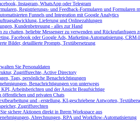
 Facebook, Instagram, WhatsApp oder Telegram
formularen, Registrierungs- und Feedback-Formularen und Formularen m
utomatisierten Funnels und Integration mit Google Analytics
ftragsabwicklung, Lieferung und Onlinezahlungen
lungen, Kundenbetreuung - alles zur Hand
n zu chatten, beliebte Messenger zu verwenden und Rückrufanfragen z
eting, Facebook oder Google Ads, Marketing-Automatisierung, CRM-I
te Bilder, detaillierte Prompts, Textübersetzung
walten Sie Personaldaten
uktur, Zugriffsrechte, Active Directory
en, Tags, persönliche Benachrichtigungen
 Genehmigungen, Benachrichtigungen von unterwegs
n KPI, Arbeitsberichten und der Ansicht Beaufsichtige
 öffentlichen und privaten Chats
xtbearbeitung und –erstellung, KI-geschriebene Antworten, Textübers
peicher, Zugriffsrechten
 Sie sichere Aktionen direkt in Ihrem Workspace aus
n, Genehmigungen, Abrechnungen, RPA und Workflow-Automatisierung