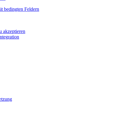
it bedingten Feldern
u akzeptieren
ntegration
etzung