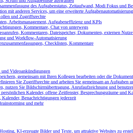
m, Scrum und Aufgabenliste auswählen
usammenfassung des Aufgabenstatus, Zeitaufwand, Modi Fokus und Bea
tion mit anderen Services, um eine erweiterte Aufgabenautomatisierung
ollen und Zugriffsrechte
chten, Arbeitsmanagement, Aufgabeneffizienz und KPIs
ichtigungen, Kommentare, Chat von unterwegs
Videoanrufen, Kommentaren, Dateispeicher, Dokumenten, externen Nutz
llung und Workflow-Automatisierung
benzusammenfassungen, Checklisten, Kommentare
n und Videoankündigungen
eichern, gemeinsam mit Ihren Kollegen bearbeiten oder die Dokument
definieren Sie Zugriffsrechte und arbeiten Sie gemeinsam an Aufgaben u
n, nutzen Sie Bildschirmübertragung, Anrufaufzeichnung und benutzer
persönlichen Kalender, offene Zeitfenster, Besprechungsräume und K
Kalender, Benachrichtigungen jederzeit
 Brainstorming und mehr
sting, KI-erzeugte Bilder und Texte, um attraktive Websites zu erstel