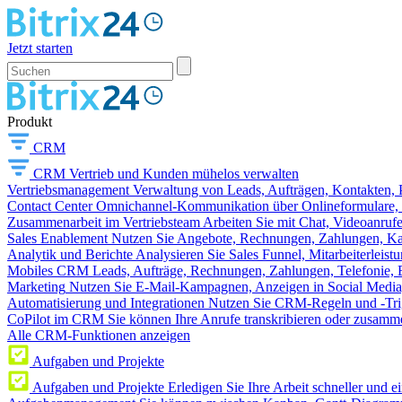
Jetzt starten
Produkt
CRM
CRM
Vertrieb und Kunden mühelos verwalten
Vertriebsmanagement
Verwaltung von Leads, Aufträgen, Kontakten, P
Contact Center
Omnichannel-Kommunikation über Onlineformulare, W
Zusammenarbeit im Vertriebsteam
Arbeiten Sie mit Chat, Videoanruf
Sales Enablement
Nutzen Sie Angebote, Rechnungen, Zahlungen, Kata
Analytik und Berichte
Analysieren Sie Sales Funnel, Mitarbeiterleis
Mobiles CRM
Leads, Aufträge, Rechnungen, Zahlungen, Telefonie, 
Marketing
Nutzen Sie E-Mail-Kampagnen, Anzeigen in Social Media
Automatisierung und Integrationen
Nutzen Sie CRM-Regeln und -Trig
CoPilot im CRM
Sie können Ihre Anrufe transkribieren oder zusamme
Alle CRM-Funktionen anzeigen
Aufgaben und Projekte
Aufgaben und Projekte
Erledigen Sie Ihre Arbeit schneller und e