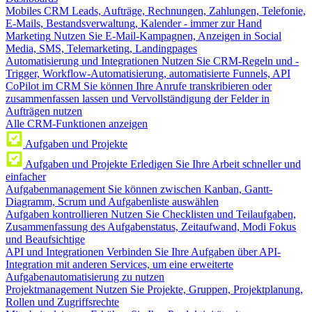
Mobiles CRM
Leads, Aufträge, Rechnungen, Zahlungen, Telefonie,
E-Mails, Bestandsverwaltung, Kalender - immer zur Hand
Marketing
Nutzen Sie E-Mail-Kampagnen, Anzeigen in Social
Media, SMS, Telemarketing, Landingpages
Automatisierung und Integrationen
Nutzen Sie CRM-Regeln und -
Trigger, Workflow-Automatisierung, automatisierte Funnels, API
CoPilot im CRM
Sie können Ihre Anrufe transkribieren oder
zusammenfassen lassen und Vervollständigung der Felder in
Aufträgen nutzen
Alle CRM-Funktionen anzeigen
Aufgaben und Projekte
Aufgaben und Projekte
Erledigen Sie Ihre Arbeit schneller und
einfacher
Aufgabenmanagement
Sie können zwischen Kanban, Gantt-
Diagramm, Scrum und Aufgabenliste auswählen
Aufgaben kontrollieren
Nutzen Sie Checklisten und Teilaufgaben,
Zusammenfassung des Aufgabenstatus, Zeitaufwand, Modi Fokus
und Beaufsichtige
API und Integrationen
Verbinden Sie Ihre Aufgaben über API-
Integration mit anderen Services, um eine erweiterte
Aufgabenautomatisierung zu nutzen
Projektmanagement
Nutzen Sie Projekte, Gruppen, Projektplanung,
Rollen und Zugriffsrechte