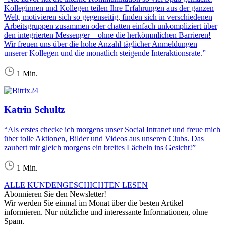
Kolleginnen und Kollegen teilen Ihre Erfahrungen aus der ganzen
Welt, motivieren sich so gegenseitig, finden sich in verschiedenen
Arbeitsgruppen zusammen oder chatten einfach unkompliziert über
den integrierten Messenger – ohne die herkömmlichen Barrieren!
Wir freuen uns über die hohe Anzahl täglicher Anmeldungen
unserer Kollegen und die monatlich steigende Interaktionsrate.”
1 Min.
Katrin Schultz
“Als erstes checke ich morgens unser Social Intranet und freue mich
über tolle Aktionen, Bilder und Videos aus unseren Clubs. Das
zaubert mir gleich morgens ein breites Lächeln ins Gesicht!”
1 Min.
ALLE KUNDENGESCHICHTEN LESEN
Abonnieren Sie den Newsletter!
Wir werden Sie einmal im Monat über die besten Artikel
informieren. Nur nützliche und interessante Informationen, ohne
Spam.