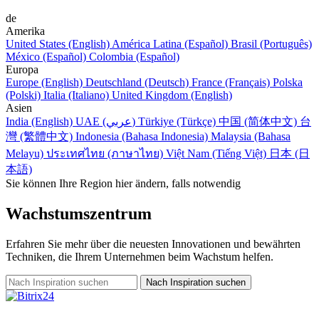
de
Amerika
United States (English)
América Latina (Español)
Brasil (Português)
México (Español)
Colombia (Español)
Europa
Europe (English)
Deutschland (Deutsch)
France (Français)
Polska
(Polski)
Italia (Italiano)
United Kingdom (English)
Asien
India (English)
UAE (عربي)
Türkiye (Türkçe)
中国 (简体中文)
台
灣 (繁體中文)
Indonesia (Bahasa Indonesia)
Malaysia (Bahasa
Melayu)
ประเทศไทย (ภาษาไทย)
Việt Nam (Tiếng Việt)
日本 (日
本語)
Sie können Ihre Region hier ändern, falls notwendig
Wachstumszentrum
Erfahren Sie mehr über die neuesten Innovationen und bewährten
Techniken, die Ihrem Unternehmen beim Wachstum helfen.