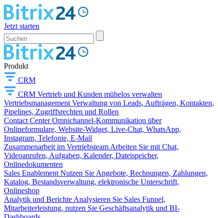
Jetzt starten
Produkt
CRM
CRM
Vertrieb und Kunden mühelos verwalten
Vertriebsmanagement
Verwaltung von Leads, Aufträgen, Kontakten,
Pipelines, Zugriffsrechten und Rollen
Contact Center
Omnichannel-Kommunikation über
Onlineformulare, Website-Widget, Live-Chat, WhatsApp,
Instagram, Telefonie, E-Mail
Zusammenarbeit im Vertriebsteam
Arbeiten Sie mit Chat,
Videoanrufen, Aufgaben, Kalender, Dateispeicher,
Onlinedokumenten
Sales Enablement
Nutzen Sie Angebote, Rechnungen, Zahlungen,
Katalog, Bestandsverwaltung, elektronische Unterschrift,
Onlineshop
Analytik und Berichte
Analysieren Sie Sales Funnel,
Mitarbeiterleistung, nutzen Sie Geschäftsanalytik und BI-
Dashboards