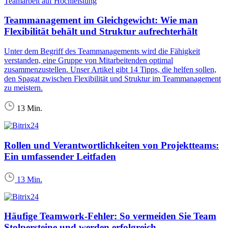
Teamarbeit auf Hochleistung
Teammanagement im Gleichgewicht: Wie man
Flexibilität behält und Struktur aufrechterhält
Unter dem Begriff des Teammanagements wird die Fähigkeit
verstanden, eine Gruppe von Mitarbeitenden optimal
zusammenzustellen. Unser Artikel gibt 14 Tipps, die helfen sollen,
den Spagat zwischen Flexibilität und Struktur im Teammanagement
zu meistern.
13 Min.
Rollen und Verantwortlichkeiten von Projektteams:
Ein umfassender Leitfaden
13 Min.
Häufige Teamwork-Fehler: So vermeiden Sie Team
Stolpersteine und werden erfolgreich