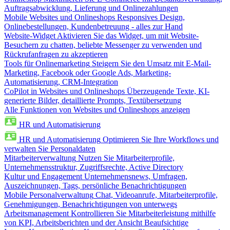
Auftragsabwicklung, Lieferung und Onlinezahlungen
Mobile Websites und Onlineshops
Responsives Design,
Onlinebestellungen, Kundenbetreuung - alles zur Hand
Website-Widget
Aktivieren Sie das Widget, um mit Website-
Besuchern zu chatten, beliebte Messenger zu verwenden und
Rückrufanfragen zu akzeptieren
Tools für Onlinemarketing
Steigern Sie den Umsatz mit E-Mail-
Marketing, Facebook oder Google Ads, Marketing-
Automatisierung, CRM-Integration
CoPilot in Websites und Onlineshops
Überzeugende Texte, KI-
generierte Bilder, detaillierte Prompts, Textübersetzung
Alle Funktionen von Websites und Onlineshops anzeigen
HR und Automatisierung
HR und Automatisierung
Optimieren Sie Ihre Workflows und
verwalten Sie Personaldaten
Mitarbeiterverwaltung
Nutzen Sie Mitarbeiterprofile,
Unternehmensstruktur, Zugriffsrechte, Active Directory
Kultur und Engagement
Unternehmensnews, Umfragen,
Auszeichnungen, Tags, persönliche Benachrichtigungen
Mobile Personalverwaltung
Chat, Videoanrufe, Mitarbeiterprofile,
Genehmigungen, Benachrichtigungen von unterwegs
Arbeitsmanagement
Kontrollieren Sie Mitarbeiterleistung mithilfe
von KPI, Arbeitsberichten und der Ansicht Beaufsichtige