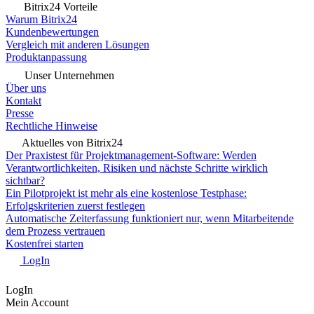
Bitrix24 Vorteile
Warum Bitrix24
Kundenbewertungen
Vergleich mit anderen Lösungen
Produktanpassung
Unser Unternehmen
Über uns
Kontakt
Presse
Rechtliche Hinweise
Aktuelles von Bitrix24
Der Praxistest für Projektmanagement-Software: Werden
Verantwortlichkeiten, Risiken und nächste Schritte wirklich
sichtbar?
Ein Pilotprojekt ist mehr als eine kostenlose Testphase:
Erfolgskriterien zuerst festlegen
Automatische Zeiterfassung funktioniert nur, wenn Mitarbeitende
dem Prozess vertrauen
Kostenfrei starten
LogIn
LogIn
Mein Account