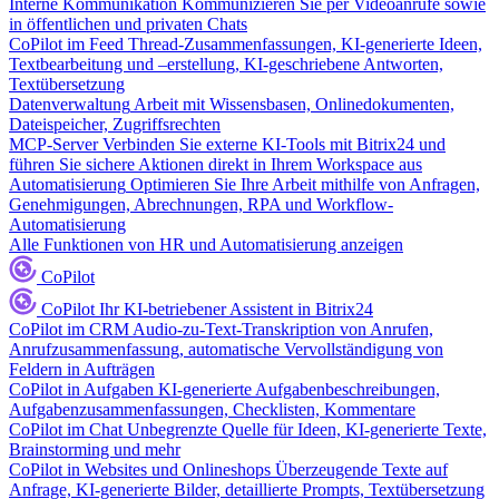
Interne Kommunikation
Kommunizieren Sie per Videoanrufe sowie
in öffentlichen und privaten Chats
CoPilot im Feed
Thread-Zusammenfassungen, KI-generierte Ideen,
Textbearbeitung und –erstellung, KI-geschriebene Antworten,
Textübersetzung
Datenverwaltung
Arbeit mit Wissensbasen, Onlinedokumenten,
Dateispeicher, Zugriffsrechten
MCP-Server
Verbinden Sie externe KI-Tools mit Bitrix24 und
führen Sie sichere Aktionen direkt in Ihrem Workspace aus
Automatisierung
Optimieren Sie Ihre Arbeit mithilfe von Anfragen,
Genehmigungen, Abrechnungen, RPA und Workflow-
Automatisierung
Alle Funktionen von HR und Automatisierung anzeigen
CoPilot
CoPilot
Ihr KI-betriebener Assistent in Bitrix24
CoPilot im CRM
Audio-zu-Text-Transkription von Anrufen,
Anrufzusammenfassung, automatische Vervollständigung von
Feldern in Aufträgen
CoPilot in Aufgaben
KI-generierte Aufgabenbeschreibungen,
Aufgabenzusammenfassungen, Checklisten, Kommentare
CoPilot im Chat
Unbegrenzte Quelle für Ideen, KI-generierte Texte,
Brainstorming und mehr
CoPilot in Websites und Onlineshops
Überzeugende Texte auf
Anfrage, KI-generierte Bilder, detaillierte Prompts, Textübersetzung