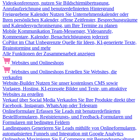
Videokonferenzen, nutzen Sie Bildschirmübertragung,
Anrufaufzeichnung und benutzerdefinierten Hintergrund
Freigegebene Kalender
Nutzen Sie Unternehmenskalender oder
Ihren persönlichen Kalender, offene Zeitfenster, Besprechungsräume
und Kalendersynchroniserung, um Ihre Termine zu planen
Mobile Kommunikation
Team-Messenger, Videoanrufe,
Kommentare, Kalender, Benachrichtigungen jederzeit
CoPilot im Chat
Unbegrenzte Quelle für Ideen, KI-generierte Texte,
Brainstorming und mehr
Alle Funktionen der Zusammenarbeit anzeigen
Websites und Onlineshops
Websites und Onlineshops
Erstellen Sie Websites, die
verkaufen
Website-Builder
Nutzen Sie unser kostenloses CMS sowie
Vorlagen, Hosting, KI-erzeugte Bilder und Texte, um attraktive
Websites zu erstellen
Verkauf über Social Media
Verkaufen Sie Ihre Produkte direkt über
Facebook, Instagram, WhatsApp oder Telegram
Onlineformulare
Erfassen Sie Leads mit benutzerdefinierten
Bestellformularen, Registrierungs- und Feedback-Formularen und
Formularen mit bedingten Feldern
Landingpages
Generieren Sie Leads mithilfe von Onlineformularen,
automatisierten Funnels und Integration mit Google Analytics
Onlineshop
Maximieren Sie E-Commerce mit Bestandsverwaltung,