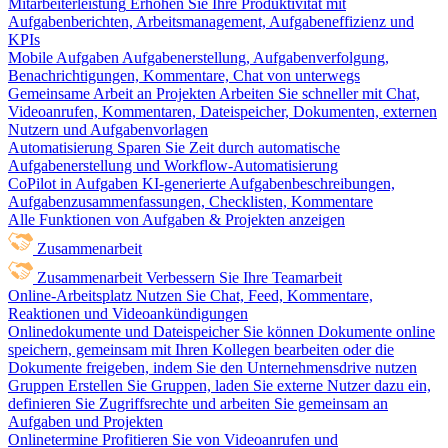
Mitarbeiterleistung
Erhöhen Sie Ihre Produktivität mit
Aufgabenberichten, Arbeitsmanagement, Aufgabeneffizienz und
KPIs
Mobile Aufgaben
Aufgabenerstellung, Aufgabenverfolgung,
Benachrichtigungen, Kommentare, Chat von unterwegs
Gemeinsame Arbeit an Projekten
Arbeiten Sie schneller mit Chat,
Videoanrufen, Kommentaren, Dateispeicher, Dokumenten, externen
Nutzern und Aufgabenvorlagen
Automatisierung
Sparen Sie Zeit durch automatische
Aufgabenerstellung und Workflow-Automatisierung
CoPilot in Aufgaben
KI-generierte Aufgabenbeschreibungen,
Aufgabenzusammenfassungen, Checklisten, Kommentare
Alle Funktionen von Aufgaben & Projekten anzeigen
Zusammenarbeit
Zusammenarbeit
Verbessern Sie Ihre Teamarbeit
Online-Arbeitsplatz
Nutzen Sie Chat, Feed, Kommentare,
Reaktionen und Videoankündigungen
Onlinedokumente und Dateispeicher
Sie können Dokumente online
speichern, gemeinsam mit Ihren Kollegen bearbeiten oder die
Dokumente freigeben, indem Sie den Unternehmensdrive nutzen
Gruppen
Erstellen Sie Gruppen, laden Sie externe Nutzer dazu ein,
definieren Sie Zugriffsrechte und arbeiten Sie gemeinsam an
Aufgaben und Projekten
Onlinetermine
Profitieren Sie von Videoanrufen und