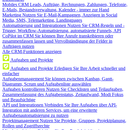
Mobiles CRM
Leads, Aufträge, Rechnungen, Zahlungen, Telefonie,
E-Mails, Bestandsverwaltung, Kalender - immer zur Hand
Marketing
Nutzen Sie E-Mail-Kampagnen, Anzeigen in Social
Media, SMS, Telemarketing, Landingpages
Automatisierung und Integrationen
Nutzen Sie CRM-Regeln und -
Trigger, Workflow-Automatisierung, automatisierte Funnels, API
CoPilot im CRM
Sie können Ihre Anrufe transkribieren oder
zusammenfassen lassen und Vervollständigung der Felder in
Aufträgen nutzen
Alle CRM-Funktionen anzeigen
Aufgaben und Projekte
Aufgaben und Projekte
Erledigen Sie Ihre Arbeit schneller und
einfacher
Aufgabenmanagement
Sie können zwischen Kanban, Gantt-
Diagramm, Scrum und Aufgabenliste auswählen
Aufgaben kontrollieren
Nutzen Sie Checklisten und Teilaufgaben,
Zusammenfassung des Aufgabenstatus, Zeitaufwand, Modi Fokus
und Beaufsichtige
API und Integrationen
Verbinden Sie Ihre Aufgaben über API-
Integration mit anderen Services, um eine erweiterte
Aufgabenautomatisierung zu nutzen
Projektmanagement
Nutzen Sie Projekte, Gruppen, Projektplanung,
Rollen und Zugriffsrechte