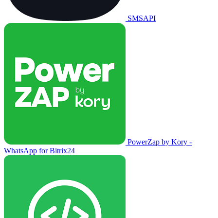
SMSAPI
PowerZap by Kory -
WhatsApp for Bitrix24