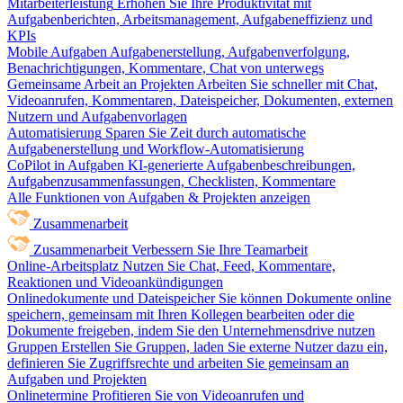
Mitarbeiterleistung
Erhöhen Sie Ihre Produktivität mit
Aufgabenberichten, Arbeitsmanagement, Aufgabeneffizienz und
KPIs
Mobile Aufgaben
Aufgabenerstellung, Aufgabenverfolgung,
Benachrichtigungen, Kommentare, Chat von unterwegs
Gemeinsame Arbeit an Projekten
Arbeiten Sie schneller mit Chat,
Videoanrufen, Kommentaren, Dateispeicher, Dokumenten, externen
Nutzern und Aufgabenvorlagen
Automatisierung
Sparen Sie Zeit durch automatische
Aufgabenerstellung und Workflow-Automatisierung
CoPilot in Aufgaben
KI-generierte Aufgabenbeschreibungen,
Aufgabenzusammenfassungen, Checklisten, Kommentare
Alle Funktionen von Aufgaben & Projekten anzeigen
Zusammenarbeit
Zusammenarbeit
Verbessern Sie Ihre Teamarbeit
Online-Arbeitsplatz
Nutzen Sie Chat, Feed, Kommentare,
Reaktionen und Videoankündigungen
Onlinedokumente und Dateispeicher
Sie können Dokumente online
speichern, gemeinsam mit Ihren Kollegen bearbeiten oder die
Dokumente freigeben, indem Sie den Unternehmensdrive nutzen
Gruppen
Erstellen Sie Gruppen, laden Sie externe Nutzer dazu ein,
definieren Sie Zugriffsrechte und arbeiten Sie gemeinsam an
Aufgaben und Projekten
Onlinetermine
Profitieren Sie von Videoanrufen und