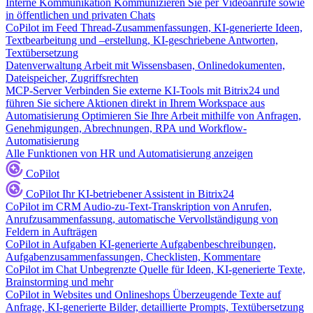
Interne Kommunikation
Kommunizieren Sie per Videoanrufe sowie
in öffentlichen und privaten Chats
CoPilot im Feed
Thread-Zusammenfassungen, KI-generierte Ideen,
Textbearbeitung und –erstellung, KI-geschriebene Antworten,
Textübersetzung
Datenverwaltung
Arbeit mit Wissensbasen, Onlinedokumenten,
Dateispeicher, Zugriffsrechten
MCP-Server
Verbinden Sie externe KI-Tools mit Bitrix24 und
führen Sie sichere Aktionen direkt in Ihrem Workspace aus
Automatisierung
Optimieren Sie Ihre Arbeit mithilfe von Anfragen,
Genehmigungen, Abrechnungen, RPA und Workflow-
Automatisierung
Alle Funktionen von HR und Automatisierung anzeigen
CoPilot
CoPilot
Ihr KI-betriebener Assistent in Bitrix24
CoPilot im CRM
Audio-zu-Text-Transkription von Anrufen,
Anrufzusammenfassung, automatische Vervollständigung von
Feldern in Aufträgen
CoPilot in Aufgaben
KI-generierte Aufgabenbeschreibungen,
Aufgabenzusammenfassungen, Checklisten, Kommentare
CoPilot im Chat
Unbegrenzte Quelle für Ideen, KI-generierte Texte,
Brainstorming und mehr
CoPilot in Websites und Onlineshops
Überzeugende Texte auf
Anfrage, KI-generierte Bilder, detaillierte Prompts, Textübersetzung