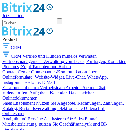
Jetzt starten
Produkt
CRM
CRM
Vertrieb und Kunden mühelos verwalten
Vertriebsmanagement
Verwaltung von Leads, Aufträgen, Kontakten,
Pipelines, Zugriffsrechten und Rollen
Contact Center
Omnichannel-Kommunikation über
Onlineformulare, Website-Widget, Live-Chat, WhatsApp,
Instagram, Telefonie, E-Mail
Zusammenarbeit im Vertriebsteam
Arbeiten Sie mit Chat,
Videoanrufen, Aufgaben, Kalender, Dateispeicher,
Onlinedokumenten
Sales Enablement
Nutzen Sie Angebote, Rechnungen, Zahlungen,
Katalog, Bestandsverwaltung, elektronische Unterschrift,
Onlineshop
Analytik und Berichte
Analysieren Sie Sales Funnel,
Mitarbeiterleistung, nutzen Sie Geschäftsanalytik und BI-
Dashboards