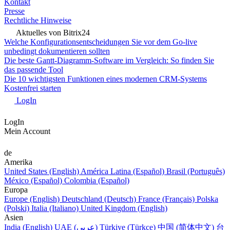
Kontakt
Presse
Rechtliche Hinweise
Aktuelles von Bitrix24
Welche Konfigurationsentscheidungen Sie vor dem Go-live
unbedingt dokumentieren sollten
Die beste Gantt-Diagramm-Software im Vergleich: So finden Sie
das passende Tool
Die 10 wichtigsten Funktionen eines modernen CRM-Systems
Kostenfrei starten
LogIn
LogIn
Mein Account
de
Amerika
United States (English)
América Latina (Español)
Brasil (Português)
México (Español)
Colombia (Español)
Europa
Europe (English)
Deutschland (Deutsch)
France (Français)
Polska
(Polski)
Italia (Italiano)
United Kingdom (English)
Asien
India (English)
UAE (عربي)
Türkiye (Türkçe)
中国 (简体中文)
台