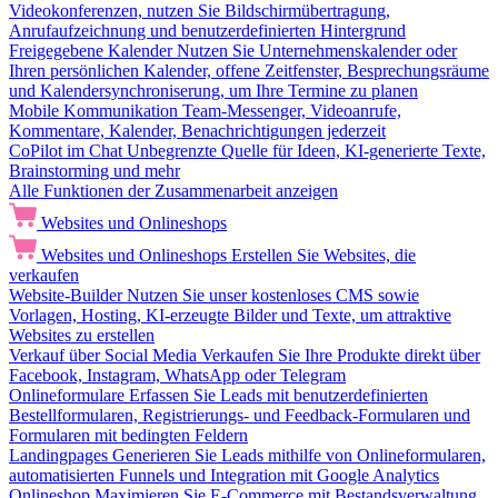
Videokonferenzen, nutzen Sie Bildschirmübertragung,
Anrufaufzeichnung und benutzerdefinierten Hintergrund
Freigegebene Kalender
Nutzen Sie Unternehmenskalender oder
Ihren persönlichen Kalender, offene Zeitfenster, Besprechungsräume
und Kalendersynchroniserung, um Ihre Termine zu planen
Mobile Kommunikation
Team-Messenger, Videoanrufe,
Kommentare, Kalender, Benachrichtigungen jederzeit
CoPilot im Chat
Unbegrenzte Quelle für Ideen, KI-generierte Texte,
Brainstorming und mehr
Alle Funktionen der Zusammenarbeit anzeigen
Websites und Onlineshops
Websites und Onlineshops
Erstellen Sie Websites, die
verkaufen
Website-Builder
Nutzen Sie unser kostenloses CMS sowie
Vorlagen, Hosting, KI-erzeugte Bilder und Texte, um attraktive
Websites zu erstellen
Verkauf über Social Media
Verkaufen Sie Ihre Produkte direkt über
Facebook, Instagram, WhatsApp oder Telegram
Onlineformulare
Erfassen Sie Leads mit benutzerdefinierten
Bestellformularen, Registrierungs- und Feedback-Formularen und
Formularen mit bedingten Feldern
Landingpages
Generieren Sie Leads mithilfe von Onlineformularen,
automatisierten Funnels und Integration mit Google Analytics
Onlineshop
Maximieren Sie E-Commerce mit Bestandsverwaltung,