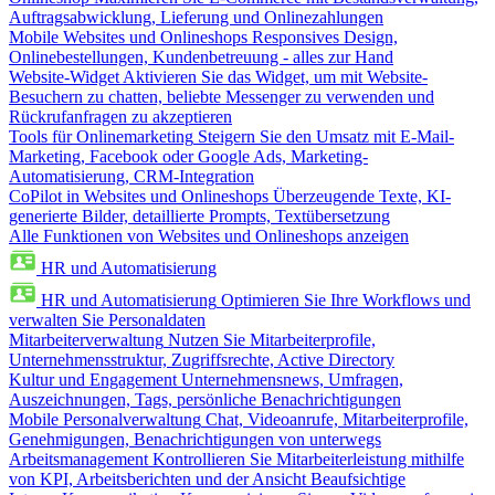
Auftragsabwicklung, Lieferung und Onlinezahlungen
Mobile Websites und Onlineshops
Responsives Design,
Onlinebestellungen, Kundenbetreuung - alles zur Hand
Website-Widget
Aktivieren Sie das Widget, um mit Website-
Besuchern zu chatten, beliebte Messenger zu verwenden und
Rückrufanfragen zu akzeptieren
Tools für Onlinemarketing
Steigern Sie den Umsatz mit E-Mail-
Marketing, Facebook oder Google Ads, Marketing-
Automatisierung, CRM-Integration
CoPilot in Websites und Onlineshops
Überzeugende Texte, KI-
generierte Bilder, detaillierte Prompts, Textübersetzung
Alle Funktionen von Websites und Onlineshops anzeigen
HR und Automatisierung
HR und Automatisierung
Optimieren Sie Ihre Workflows und
verwalten Sie Personaldaten
Mitarbeiterverwaltung
Nutzen Sie Mitarbeiterprofile,
Unternehmensstruktur, Zugriffsrechte, Active Directory
Kultur und Engagement
Unternehmensnews, Umfragen,
Auszeichnungen, Tags, persönliche Benachrichtigungen
Mobile Personalverwaltung
Chat, Videoanrufe, Mitarbeiterprofile,
Genehmigungen, Benachrichtigungen von unterwegs
Arbeitsmanagement
Kontrollieren Sie Mitarbeiterleistung mithilfe
von KPI, Arbeitsberichten und der Ansicht Beaufsichtige