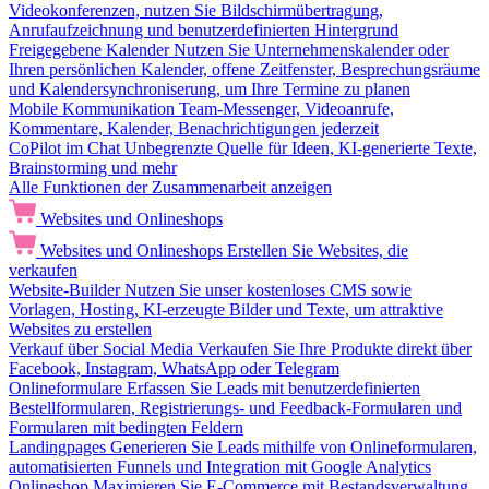
Videokonferenzen, nutzen Sie Bildschirmübertragung,
Anrufaufzeichnung und benutzerdefinierten Hintergrund
Freigegebene Kalender
Nutzen Sie Unternehmenskalender oder
Ihren persönlichen Kalender, offene Zeitfenster, Besprechungsräume
und Kalendersynchroniserung, um Ihre Termine zu planen
Mobile Kommunikation
Team-Messenger, Videoanrufe,
Kommentare, Kalender, Benachrichtigungen jederzeit
CoPilot im Chat
Unbegrenzte Quelle für Ideen, KI-generierte Texte,
Brainstorming und mehr
Alle Funktionen der Zusammenarbeit anzeigen
Websites und Onlineshops
Websites und Onlineshops
Erstellen Sie Websites, die
verkaufen
Website-Builder
Nutzen Sie unser kostenloses CMS sowie
Vorlagen, Hosting, KI-erzeugte Bilder und Texte, um attraktive
Websites zu erstellen
Verkauf über Social Media
Verkaufen Sie Ihre Produkte direkt über
Facebook, Instagram, WhatsApp oder Telegram
Onlineformulare
Erfassen Sie Leads mit benutzerdefinierten
Bestellformularen, Registrierungs- und Feedback-Formularen und
Formularen mit bedingten Feldern
Landingpages
Generieren Sie Leads mithilfe von Onlineformularen,
automatisierten Funnels und Integration mit Google Analytics
Onlineshop
Maximieren Sie E-Commerce mit Bestandsverwaltung,