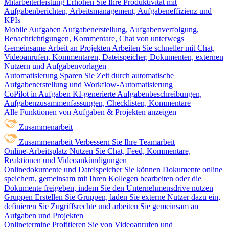
Mitarbeiterleistung
Erhöhen Sie Ihre Produktivität mit
Aufgabenberichten, Arbeitsmanagement, Aufgabeneffizienz und
KPIs
Mobile Aufgaben
Aufgabenerstellung, Aufgabenverfolgung,
Benachrichtigungen, Kommentare, Chat von unterwegs
Gemeinsame Arbeit an Projekten
Arbeiten Sie schneller mit Chat,
Videoanrufen, Kommentaren, Dateispeicher, Dokumenten, externen
Nutzern und Aufgabenvorlagen
Automatisierung
Sparen Sie Zeit durch automatische
Aufgabenerstellung und Workflow-Automatisierung
CoPilot in Aufgaben
KI-generierte Aufgabenbeschreibungen,
Aufgabenzusammenfassungen, Checklisten, Kommentare
Alle Funktionen von Aufgaben & Projekten anzeigen
Zusammenarbeit
Zusammenarbeit
Verbessern Sie Ihre Teamarbeit
Online-Arbeitsplatz
Nutzen Sie Chat, Feed, Kommentare,
Reaktionen und Videoankündigungen
Onlinedokumente und Dateispeicher
Sie können Dokumente online
speichern, gemeinsam mit Ihren Kollegen bearbeiten oder die
Dokumente freigeben, indem Sie den Unternehmensdrive nutzen
Gruppen
Erstellen Sie Gruppen, laden Sie externe Nutzer dazu ein,
definieren Sie Zugriffsrechte und arbeiten Sie gemeinsam an
Aufgaben und Projekten
Onlinetermine
Profitieren Sie von Videoanrufen und