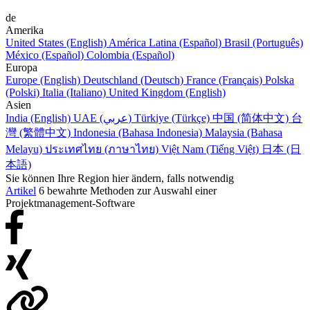
de
Amerika
United States (English)
América Latina (Español)
Brasil (Português)
México (Español)
Colombia (Español)
Europa
Europe (English)
Deutschland (Deutsch)
France (Français)
Polska
(Polski)
Italia (Italiano)
United Kingdom (English)
Asien
India (English)
UAE (عربي)
Türkiye (Türkçe)
中国 (简体中文)
台
灣 (繁體中文)
Indonesia (Bahasa Indonesia)
Malaysia (Bahasa
Melayu)
ประเทศไทย (ภาษาไทย)
Việt Nam (Tiếng Việt)
日本 (日
本語)
Sie können Ihre Region hier ändern, falls notwendig
Artikel
6 bewahrte Methoden zur Auswahl einer
Projektmanagement-Software