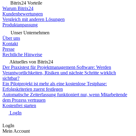
Bitrix24 Vorteile
Warum Bitrix24
Kundenbewertungen
Vergleich mit anderen Lösungen
Produktanpassung
Unser Unternehmen
Über uns
Kontakt
Presse
Rechtliche Hinweise
Aktuelles von Bitrix24
Der Praxistest für Projektmanagement-Software: Werden
Verantwortlichkeiten, Risiken und nächste Schritte wirklich
sichtbar?
Ein Pilotprojekt ist mehr als eine kostenlose Testphase:
Erfolgskriterien zuerst festlegen
Automatische Zeiterfassung funktioniert nur, wenn Mitarbeitende
dem Prozess vertrauen
Kostenfrei starten
LogIn
LogIn
Mein Account