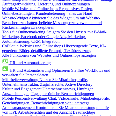
Auftragsabwicklung, Lieferung und Onlinezahlungen
Mobile Websites und Onlineshops
Responsives Design,
Onlinebestellungen, Kundenbetreuung - alles zur Hand
Website-Widget
Aktivieren Sie das Widget, um mit Website-
Besuchern zu chatten, beliebte Messenger zu verwenden und
Rückrufanfragen zu akzeptieren
Tools für Onlinemarketing
Steigern Sie den Umsatz mit E-Mail-
Marketing, Facebook oder Google Ads, Marketing-
Automatisierung, CRM-Integration
CoPilot in Websites und Onlineshops
Überzeugende Texte, KI-
generierte Bilder, detaillierte Prompts, Textübersetzung
Alle Funktionen von Websites und Onlineshops anzeigen
HR und Automatisierung
HR und Automatisierung
Optimieren Sie Ihre Workflows und
verwalten Sie Personaldaten
Mitarbeiterverwaltung
Nutzen Sie Mitarbeiterprofile,
Unternehmensstruktur, Zugriffsrechte, Active Directory
Kultur und Engagement
Unternehmensnews, Umfragen,
Auszeichnungen, Tags, persönliche Benachrichtigungen
Mobile Personalverwaltung
Chat, Videoanrufe, Mitarbeiterprofile,
Genehmigungen, Benachrichtigungen von unterwegs
Arbeitsmanagement
Kontrollieren Sie Mitarbeiterleistung mithilfe
von KPI, Arbeitsberichten und der Ansicht Beaufsichtige