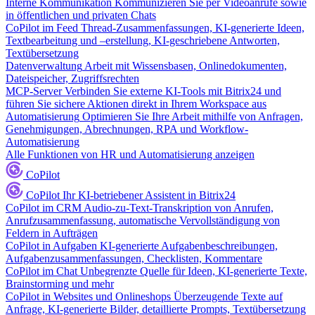
Interne Kommunikation
Kommunizieren Sie per Videoanrufe sowie
in öffentlichen und privaten Chats
CoPilot im Feed
Thread-Zusammenfassungen, KI-generierte Ideen,
Textbearbeitung und –erstellung, KI-geschriebene Antworten,
Textübersetzung
Datenverwaltung
Arbeit mit Wissensbasen, Onlinedokumenten,
Dateispeicher, Zugriffsrechten
MCP-Server
Verbinden Sie externe KI-Tools mit Bitrix24 und
führen Sie sichere Aktionen direkt in Ihrem Workspace aus
Automatisierung
Optimieren Sie Ihre Arbeit mithilfe von Anfragen,
Genehmigungen, Abrechnungen, RPA und Workflow-
Automatisierung
Alle Funktionen von HR und Automatisierung anzeigen
CoPilot
CoPilot
Ihr KI-betriebener Assistent in Bitrix24
CoPilot im CRM
Audio-zu-Text-Transkription von Anrufen,
Anrufzusammenfassung, automatische Vervollständigung von
Feldern in Aufträgen
CoPilot in Aufgaben
KI-generierte Aufgabenbeschreibungen,
Aufgabenzusammenfassungen, Checklisten, Kommentare
CoPilot im Chat
Unbegrenzte Quelle für Ideen, KI-generierte Texte,
Brainstorming und mehr
CoPilot in Websites und Onlineshops
Überzeugende Texte auf
Anfrage, KI-generierte Bilder, detaillierte Prompts, Textübersetzung