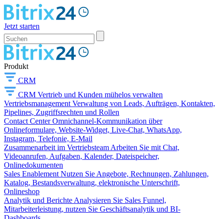
Jetzt starten
Produkt
CRM
CRM
Vertrieb und Kunden mühelos verwalten
Vertriebsmanagement
Verwaltung von Leads, Aufträgen, Kontakten,
Pipelines, Zugriffsrechten und Rollen
Contact Center
Omnichannel-Kommunikation über
Onlineformulare, Website-Widget, Live-Chat, WhatsApp,
Instagram, Telefonie, E-Mail
Zusammenarbeit im Vertriebsteam
Arbeiten Sie mit Chat,
Videoanrufen, Aufgaben, Kalender, Dateispeicher,
Onlinedokumenten
Sales Enablement
Nutzen Sie Angebote, Rechnungen, Zahlungen,
Katalog, Bestandsverwaltung, elektronische Unterschrift,
Onlineshop
Analytik und Berichte
Analysieren Sie Sales Funnel,
Mitarbeiterleistung, nutzen Sie Geschäftsanalytik und BI-
Dashboards