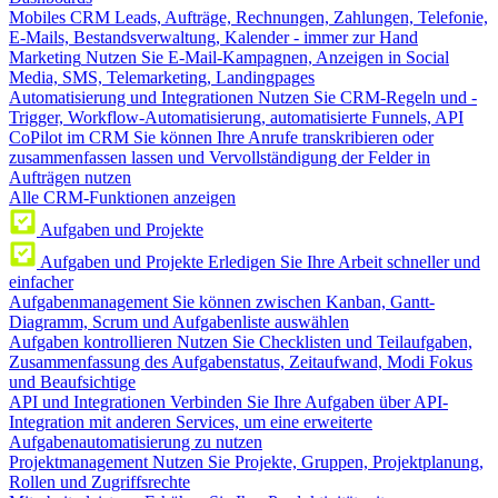
Mobiles CRM
Leads, Aufträge, Rechnungen, Zahlungen, Telefonie,
E-Mails, Bestandsverwaltung, Kalender - immer zur Hand
Marketing
Nutzen Sie E-Mail-Kampagnen, Anzeigen in Social
Media, SMS, Telemarketing, Landingpages
Automatisierung und Integrationen
Nutzen Sie CRM-Regeln und -
Trigger, Workflow-Automatisierung, automatisierte Funnels, API
CoPilot im CRM
Sie können Ihre Anrufe transkribieren oder
zusammenfassen lassen und Vervollständigung der Felder in
Aufträgen nutzen
Alle CRM-Funktionen anzeigen
Aufgaben und Projekte
Aufgaben und Projekte
Erledigen Sie Ihre Arbeit schneller und
einfacher
Aufgabenmanagement
Sie können zwischen Kanban, Gantt-
Diagramm, Scrum und Aufgabenliste auswählen
Aufgaben kontrollieren
Nutzen Sie Checklisten und Teilaufgaben,
Zusammenfassung des Aufgabenstatus, Zeitaufwand, Modi Fokus
und Beaufsichtige
API und Integrationen
Verbinden Sie Ihre Aufgaben über API-
Integration mit anderen Services, um eine erweiterte
Aufgabenautomatisierung zu nutzen
Projektmanagement
Nutzen Sie Projekte, Gruppen, Projektplanung,
Rollen und Zugriffsrechte