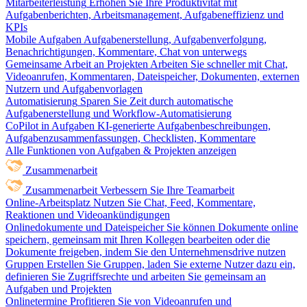
Mitarbeiterleistung
Erhöhen Sie Ihre Produktivität mit
Aufgabenberichten, Arbeitsmanagement, Aufgabeneffizienz und
KPIs
Mobile Aufgaben
Aufgabenerstellung, Aufgabenverfolgung,
Benachrichtigungen, Kommentare, Chat von unterwegs
Gemeinsame Arbeit an Projekten
Arbeiten Sie schneller mit Chat,
Videoanrufen, Kommentaren, Dateispeicher, Dokumenten, externen
Nutzern und Aufgabenvorlagen
Automatisierung
Sparen Sie Zeit durch automatische
Aufgabenerstellung und Workflow-Automatisierung
CoPilot in Aufgaben
KI-generierte Aufgabenbeschreibungen,
Aufgabenzusammenfassungen, Checklisten, Kommentare
Alle Funktionen von Aufgaben & Projekten anzeigen
Zusammenarbeit
Zusammenarbeit
Verbessern Sie Ihre Teamarbeit
Online-Arbeitsplatz
Nutzen Sie Chat, Feed, Kommentare,
Reaktionen und Videoankündigungen
Onlinedokumente und Dateispeicher
Sie können Dokumente online
speichern, gemeinsam mit Ihren Kollegen bearbeiten oder die
Dokumente freigeben, indem Sie den Unternehmensdrive nutzen
Gruppen
Erstellen Sie Gruppen, laden Sie externe Nutzer dazu ein,
definieren Sie Zugriffsrechte und arbeiten Sie gemeinsam an
Aufgaben und Projekten
Onlinetermine
Profitieren Sie von Videoanrufen und