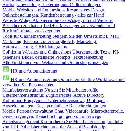
Auftragsabwicklung, Lieferung und Onlinezahlungen
Mobile Websites und Onlineshops
Responsives Design,
Onlinebestellungen, Kundenbetreuung - alles zur Hand
Website-Widget
Aktivieren Sie das Widget, um mit Website-
Besuchern zu chatten, beliebte Messenger zu verwenden und
Rückrufanfragen zu akzeptieren
Tools für Onlinemarketing
Steigern Sie den Umsatz mit E-Mail-
Marketing, Facebook oder Google Ads, Marketing-
Automatisierung, CRM-Integration
CoPilot in Websites und Onlineshops
Überzeugende Texte, KI-
generierte Bilder, detaillierte Prompts, Textübersetzung
Alle Funktionen von Websites und Onlineshops anzeigen
HR und Automatisierung
HR und Automatisierung
Optimieren Sie Ihre Workflows und
verwalten Sie Personaldaten
Mitarbeiterverwaltung
Nutzen Sie Mitarbeiterprofile,
Unternehmensstruktur, Zugriffsrechte, Active Directory
Kultur und Engagement
Unternehmensnews, Umfragen,
Auszeichnungen, Tags, persönliche Benachrichtigungen
Mobile Personalverwaltung
Chat, Videoanrufe, Mitarbeiterprofile,
Genehmigungen, Benachrichtigungen von unterwegs
Arbeitsmanagement
Kontrollieren Sie Mitarbeiterleistung mithilfe
von KPI, Arbeitsberichten und der Ansicht Beaufsichtige