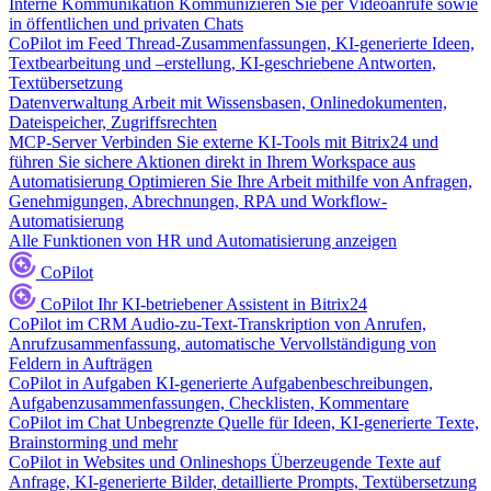
Interne Kommunikation
Kommunizieren Sie per Videoanrufe sowie
in öffentlichen und privaten Chats
CoPilot im Feed
Thread-Zusammenfassungen, KI-generierte Ideen,
Textbearbeitung und –erstellung, KI-geschriebene Antworten,
Textübersetzung
Datenverwaltung
Arbeit mit Wissensbasen, Onlinedokumenten,
Dateispeicher, Zugriffsrechten
MCP-Server
Verbinden Sie externe KI-Tools mit Bitrix24 und
führen Sie sichere Aktionen direkt in Ihrem Workspace aus
Automatisierung
Optimieren Sie Ihre Arbeit mithilfe von Anfragen,
Genehmigungen, Abrechnungen, RPA und Workflow-
Automatisierung
Alle Funktionen von HR und Automatisierung anzeigen
CoPilot
CoPilot
Ihr KI-betriebener Assistent in Bitrix24
CoPilot im CRM
Audio-zu-Text-Transkription von Anrufen,
Anrufzusammenfassung, automatische Vervollständigung von
Feldern in Aufträgen
CoPilot in Aufgaben
KI-generierte Aufgabenbeschreibungen,
Aufgabenzusammenfassungen, Checklisten, Kommentare
CoPilot im Chat
Unbegrenzte Quelle für Ideen, KI-generierte Texte,
Brainstorming und mehr
CoPilot in Websites und Onlineshops
Überzeugende Texte auf
Anfrage, KI-generierte Bilder, detaillierte Prompts, Textübersetzung