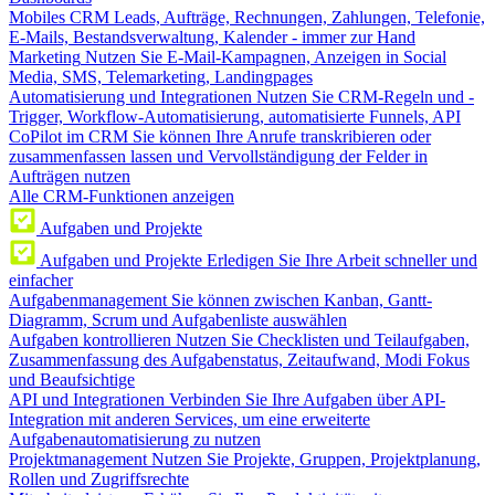
Mobiles CRM
Leads, Aufträge, Rechnungen, Zahlungen, Telefonie,
E-Mails, Bestandsverwaltung, Kalender - immer zur Hand
Marketing
Nutzen Sie E-Mail-Kampagnen, Anzeigen in Social
Media, SMS, Telemarketing, Landingpages
Automatisierung und Integrationen
Nutzen Sie CRM-Regeln und -
Trigger, Workflow-Automatisierung, automatisierte Funnels, API
CoPilot im CRM
Sie können Ihre Anrufe transkribieren oder
zusammenfassen lassen und Vervollständigung der Felder in
Aufträgen nutzen
Alle CRM-Funktionen anzeigen
Aufgaben und Projekte
Aufgaben und Projekte
Erledigen Sie Ihre Arbeit schneller und
einfacher
Aufgabenmanagement
Sie können zwischen Kanban, Gantt-
Diagramm, Scrum und Aufgabenliste auswählen
Aufgaben kontrollieren
Nutzen Sie Checklisten und Teilaufgaben,
Zusammenfassung des Aufgabenstatus, Zeitaufwand, Modi Fokus
und Beaufsichtige
API und Integrationen
Verbinden Sie Ihre Aufgaben über API-
Integration mit anderen Services, um eine erweiterte
Aufgabenautomatisierung zu nutzen
Projektmanagement
Nutzen Sie Projekte, Gruppen, Projektplanung,
Rollen und Zugriffsrechte