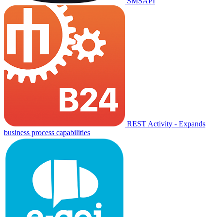
SMSAPI
REST Activity - Expands
business process capabilities