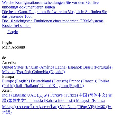
Welche Konfigurationsentscheidungen Sie vor dem Go-live
unbedingt dokumentieren sollten
Die beste Gantt-Diagramm-Software im Vergleich: So finden Sie
das passende Tool
Die 10 wichtigsten Funktionen eines modernen CRM-Systems
Kostenfrei starten
LogIn
LogIn
Mein Account
de
Amerika
United States (English)
América Latina (Español)
Brasil (Português)
México (Español)
Colombia (Español)
Europa
Europe (English)
Deutschland (Deutsch)
France (Français)
Polska
(Polski)
Italia (Italiano)
United Kingdom (English)
Asien
India (English)
UAE (عربي)
Türkiye (Türkçe)
中国 (简体中文)
台
灣 (繁體中文)
Indonesia (Bahasa Indonesia)
Malaysia (Bahasa
Melayu)
ประเทศไทย (ภาษาไทย)
Việt Nam (Tiếng Việt)
日本 (日
本語)