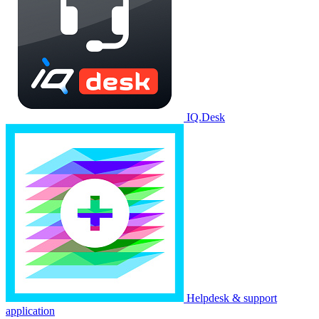
IQ.Desk
Helpdesk & support
application