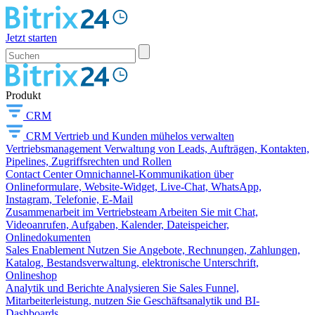
Jetzt starten
Produkt
CRM
CRM
Vertrieb und Kunden mühelos verwalten
Vertriebsmanagement
Verwaltung von Leads, Aufträgen, Kontakten,
Pipelines, Zugriffsrechten und Rollen
Contact Center
Omnichannel-Kommunikation über
Onlineformulare, Website-Widget, Live-Chat, WhatsApp,
Instagram, Telefonie, E-Mail
Zusammenarbeit im Vertriebsteam
Arbeiten Sie mit Chat,
Videoanrufen, Aufgaben, Kalender, Dateispeicher,
Onlinedokumenten
Sales Enablement
Nutzen Sie Angebote, Rechnungen, Zahlungen,
Katalog, Bestandsverwaltung, elektronische Unterschrift,
Onlineshop
Analytik und Berichte
Analysieren Sie Sales Funnel,
Mitarbeiterleistung, nutzen Sie Geschäftsanalytik und BI-
Dashboards