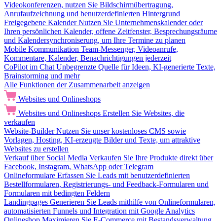
Videokonferenzen, nutzen Sie Bildschirmübertragung,
Anrufaufzeichnung und benutzerdefinierten Hintergrund
Freigegebene Kalender
Nutzen Sie Unternehmenskalender oder
Ihren persönlichen Kalender, offene Zeitfenster, Besprechungsräume
und Kalendersynchroniserung, um Ihre Termine zu planen
Mobile Kommunikation
Team-Messenger, Videoanrufe,
Kommentare, Kalender, Benachrichtigungen jederzeit
CoPilot im Chat
Unbegrenzte Quelle für Ideen, KI-generierte Texte,
Brainstorming und mehr
Alle Funktionen der Zusammenarbeit anzeigen
Websites und Onlineshops
Websites und Onlineshops
Erstellen Sie Websites, die
verkaufen
Website-Builder
Nutzen Sie unser kostenloses CMS sowie
Vorlagen, Hosting, KI-erzeugte Bilder und Texte, um attraktive
Websites zu erstellen
Verkauf über Social Media
Verkaufen Sie Ihre Produkte direkt über
Facebook, Instagram, WhatsApp oder Telegram
Onlineformulare
Erfassen Sie Leads mit benutzerdefinierten
Bestellformularen, Registrierungs- und Feedback-Formularen und
Formularen mit bedingten Feldern
Landingpages
Generieren Sie Leads mithilfe von Onlineformularen,
automatisierten Funnels und Integration mit Google Analytics
Onlineshop
Maximieren Sie E-Commerce mit Bestandsverwaltung,