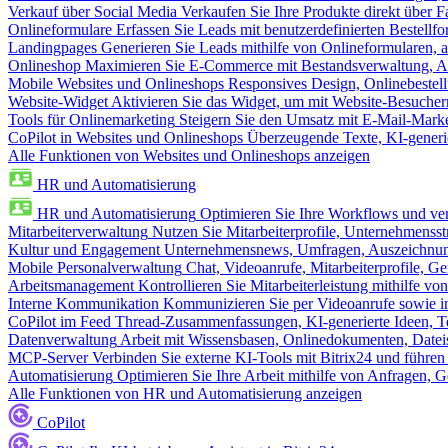
Verkauf über Social Media
Verkaufen Sie Ihre Produkte direkt über
Onlineformulare
Erfassen Sie Leads mit benutzerdefinierten Bestell
Landingpages
Generieren Sie Leads mithilfe von Onlineformularen, a
Onlineshop
Maximieren Sie E-Commerce mit Bestandsverwaltung, Au
Mobile Websites und Onlineshops
Responsives Design, Onlinebestel
Website-Widget
Aktivieren Sie das Widget, um mit Website-Besucher
Tools für Onlinemarketing
Steigern Sie den Umsatz mit E-Mail-Mark
CoPilot in Websites und Onlineshops
Überzeugende Texte, KI-generier
Alle Funktionen von Websites und Onlineshops anzeigen
HR und Automatisierung
HR und Automatisierung
Optimieren Sie Ihre Workflows und ver
Mitarbeiterverwaltung
Nutzen Sie Mitarbeiterprofile, Unternehmensstr
Kultur und Engagement
Unternehmensnews, Umfragen, Auszeichnung
Mobile Personalverwaltung
Chat, Videoanrufe, Mitarbeiterprofile,
Arbeitsmanagement
Kontrollieren Sie Mitarbeiterleistung mithilfe vo
Interne Kommunikation
Kommunizieren Sie per Videoanrufe sowie in
CoPilot im Feed
Thread-Zusammenfassungen, KI-generierte Ideen, Te
Datenverwaltung
Arbeit mit Wissensbasen, Onlinedokumenten, Dateis
MCP-Server
Verbinden Sie externe KI-Tools mit Bitrix24 und führen
Automatisierung
Optimieren Sie Ihre Arbeit mithilfe von Anfrage
Alle Funktionen von HR und Automatisierung anzeigen
CoPilot