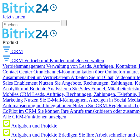
Jetzt starten
Produkt
CRM
CRM
Vertrieb und Kunden mühelos verwalten
Vertriebsmanagement
Verwaltung von Leads, Aufträgen, Kontakten, P
Contact Center
Omnichannel-Kommunikation über Onlineformulare, W
Zusammenarbeit im Vertriebsteam
Arbeiten Sie mit Chat, Videoanruf
Sales Enablement
Nutzen Sie Angebote, Rechnungen, Zahlungen, Kata
Analytik und Berichte
Analysieren Sie Sales Funnel, Mitarbeiterleis
Mobiles CRM
Leads, Aufträge, Rechnungen, Zahlungen, Telefonie, 
Marketing
Nutzen Sie E-Mail-Kampagnen, Anzeigen in Social Media
Automatisierung und Integrationen
Nutzen Sie CRM-Regeln und -Trig
CoPilot im CRM
Sie können Ihre Anrufe transkribieren oder zusamme
Alle CRM-Funktionen anzeigen
Aufgaben und Projekte
Aufgaben und Projekte
Erledigen Sie Ihre Arbeit schneller und e