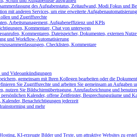
m, Scrum und Aufgabenliste auswählen
usammenfassung des Aufgabenstatus, Zeitaufwand, Modi Fokus und Bea
tion mit anderen Services, um eine erweiterte Aufgabenautomatisierung
ollen und Zugriffsrechte
chten, Arbeitsmanagement, Aufgabeneffizienz und KPIs
ichtigungen, Kommentare, Chat von unterwegs
Videoanrufen, Kommentaren, Dateispeicher, Dokumenten, externen Nutz
llung und Workflow-Automatisierung
benzusammenfassungen, Checklisten, Kommentare
n und Videoankündigungen
eichern, gemeinsam mit Ihren Kollegen bearbeiten oder die Dokument
definieren Sie Zugriffsrechte und arbeiten Sie gemeinsam an Aufgaben u
n, nutzen Sie Bildschirmübertragung, Anrufaufzeichnung und benutzer
persönlichen Kalender, offene Zeitfenster, Besprechungsräume und K
Kalender, Benachrichtigungen jederzeit
 Brainstorming und mehr
sting, KI-erzeugte Bilder und Texte, um attraktive Websites zu erstel