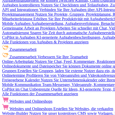
Aufgabenmanagement
Sie können zwischen Kanban, Gantt-Diagram
Aufgaben kontrollieren
Nutzen Sie Checklisten und Teilaufgaben, Z
API und Integrationen
Verbinden Sie Ihre Aufgaben über API-Integra
Projektmanagement
Nutzen Sie Projekte, Gruppen, Projektplanung, R
Mitarbeiterleistung
Erhöhen Sie Ihre Produktivität mit Aufgabenberi
Mobile Aufgaben
Aufgabenerstellung, Aufgabenverfolgung, Benachr
Gemeinsame Arbeit an Projekten
Arbeiten Sie schneller mit Chat, 
Automatisierung
Sparen Sie Zeit durch automatische Aufgabenerste
CoPilot in Aufgaben
KI-generierte Aufgabenbeschreibungen, Aufga
Alle Funktionen von Aufgaben & Projekten anzeigen
Zusammenarbeit
Zusammenarbeit
Verbessern Sie Ihre Teamarbeit
Online-Arbeitsplatz
Nutzen Sie Chat, Feed, Kommentare, Reaktione
Onlinedokumente und Dateispeicher
Sie können Dokumente online sp
Gruppen
Erstellen Sie Gruppen, laden Sie externe Nutzer dazu ein, 
Onlinetermine
Profitieren Sie von Videoanrufen und Videokonferenze
Freigegebene Kalender
Nutzen Sie Unternehmenskalender oder Ihren 
Mobile Kommunikation
Team-Messenger, Videoanrufe, Kommentare, 
CoPilot im Chat
Unbegrenzte Quelle für Ideen, KI-generierte Texte,
Alle Funktionen der Zusammenarbeit anzeigen
Websites und Onlineshops
Websites und Onlineshops
Erstellen Sie Websites, die verkaufen
Website-Builder
Nutzen Sie unser kostenloses CMS sowie Vorlagen, Ho