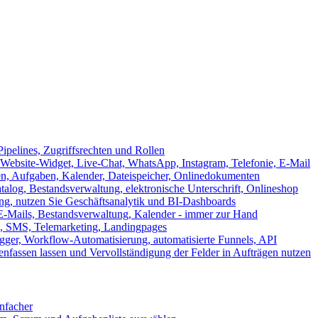
ipelines, Zugriffsrechten und Rollen
ebsite-Widget, Live-Chat, WhatsApp, Instagram, Telefonie, E-Mail
en, Aufgaben, Kalender, Dateispeicher, Onlinedokumenten
log, Bestandsverwaltung, elektronische Unterschrift, Onlineshop
tung, nutzen Sie Geschäftsanalytik und BI-Dashboards
E-Mails, Bestandsverwaltung, Kalender - immer zur Hand
, SMS, Telemarketing, Landingpages
ger, Workflow-Automatisierung, automatisierte Funnels, API
nfassen lassen und Vervollständigung der Felder in Aufträgen nutzen
infacher