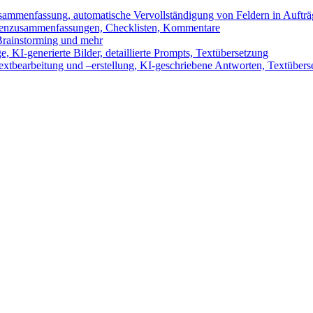
sammenfassung, automatische Vervollständigung von Feldern in Auftr
benzusammenfassungen, Checklisten, Kommentare
 Brainstorming und mehr
 KI-generierte Bilder, detaillierte Prompts, Textübersetzung
xtbearbeitung und –erstellung, KI-geschriebene Antworten, Textübers