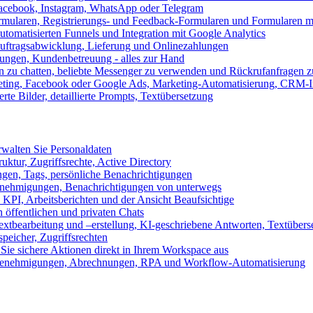
 Facebook, Instagram, WhatsApp oder Telegram
formularen, Registrierungs- und Feedback-Formularen und Formularen m
utomatisierten Funnels und Integration mit Google Analytics
ftragsabwicklung, Lieferung und Onlinezahlungen
lungen, Kundenbetreuung - alles zur Hand
n zu chatten, beliebte Messenger zu verwenden und Rückrufanfragen z
eting, Facebook oder Google Ads, Marketing-Automatisierung, CRM-I
te Bilder, detaillierte Prompts, Textübersetzung
walten Sie Personaldaten
uktur, Zugriffsrechte, Active Directory
en, Tags, persönliche Benachrichtigungen
 Genehmigungen, Benachrichtigungen von unterwegs
n KPI, Arbeitsberichten und der Ansicht Beaufsichtige
 öffentlichen und privaten Chats
xtbearbeitung und –erstellung, KI-geschriebene Antworten, Textübers
peicher, Zugriffsrechten
 Sie sichere Aktionen direkt in Ihrem Workspace aus
n, Genehmigungen, Abrechnungen, RPA und Workflow-Automatisierung