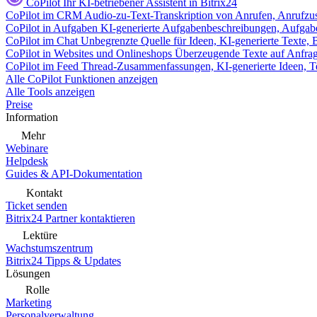
CoPilot
Ihr KI-betriebener Assistent in Bitrix24
CoPilot im CRM
Audio-zu-Text-Transkription von Anrufen, Anrufzu
CoPilot in Aufgaben
KI-generierte Aufgabenbeschreibungen, Aufga
CoPilot im Chat
Unbegrenzte Quelle für Ideen, KI-generierte Texte,
CoPilot in Websites und Onlineshops
Überzeugende Texte auf Anfrage,
CoPilot im Feed
Thread-Zusammenfassungen, KI-generierte Ideen, Te
Alle CoPilot Funktionen anzeigen
Alle Tools anzeigen
Preise
Information
Mehr
Webinare
Helpdesk
Guides & API-Dokumentation
Kontakt
Ticket senden
Bitrix24 Partner kontaktieren
Lektüre
Wachstumszentrum
Bitrix24 Tipps & Updates
Lösungen
Rolle
Marketing
Personalverwaltung