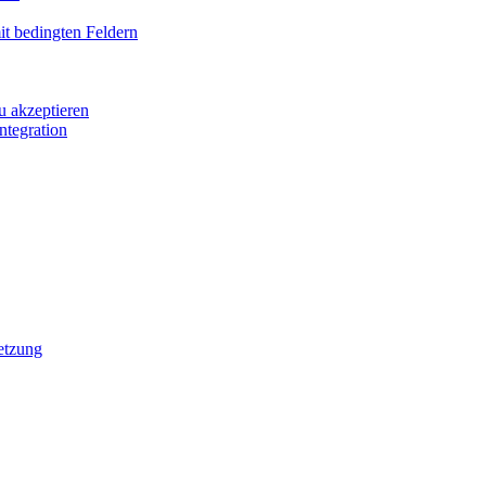
it bedingten Feldern
u akzeptieren
ntegration
etzung