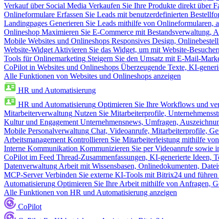
Verkauf über Social Media
Verkaufen Sie Ihre Produkte direkt über
Onlineformulare
Erfassen Sie Leads mit benutzerdefinierten Bestell
Landingpages
Generieren Sie Leads mithilfe von Onlineformularen, a
Onlineshop
Maximieren Sie E-Commerce mit Bestandsverwaltung, Au
Mobile Websites und Onlineshops
Responsives Design, Onlinebestel
Website-Widget
Aktivieren Sie das Widget, um mit Website-Besucher
Tools für Onlinemarketing
Steigern Sie den Umsatz mit E-Mail-Mark
CoPilot in Websites und Onlineshops
Überzeugende Texte, KI-generier
Alle Funktionen von Websites und Onlineshops anzeigen
HR und Automatisierung
HR und Automatisierung
Optimieren Sie Ihre Workflows und ver
Mitarbeiterverwaltung
Nutzen Sie Mitarbeiterprofile, Unternehmensstr
Kultur und Engagement
Unternehmensnews, Umfragen, Auszeichnung
Mobile Personalverwaltung
Chat, Videoanrufe, Mitarbeiterprofile,
Arbeitsmanagement
Kontrollieren Sie Mitarbeiterleistung mithilfe vo
Interne Kommunikation
Kommunizieren Sie per Videoanrufe sowie in
CoPilot im Feed
Thread-Zusammenfassungen, KI-generierte Ideen, Te
Datenverwaltung
Arbeit mit Wissensbasen, Onlinedokumenten, Dateis
MCP-Server
Verbinden Sie externe KI-Tools mit Bitrix24 und führen
Automatisierung
Optimieren Sie Ihre Arbeit mithilfe von Anfrage
Alle Funktionen von HR und Automatisierung anzeigen
CoPilot