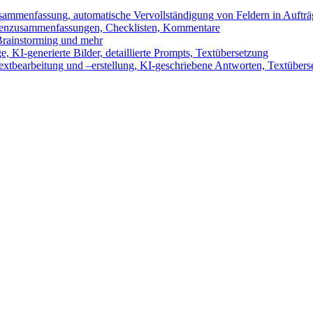
sammenfassung, automatische Vervollständigung von Feldern in Auftr
benzusammenfassungen, Checklisten, Kommentare
 Brainstorming und mehr
 KI-generierte Bilder, detaillierte Prompts, Textübersetzung
xtbearbeitung und –erstellung, KI-geschriebene Antworten, Textübers