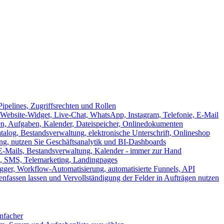
ipelines, Zugriffsrechten und Rollen
ebsite-Widget, Live-Chat, WhatsApp, Instagram, Telefonie, E-Mail
en, Aufgaben, Kalender, Dateispeicher, Onlinedokumenten
log, Bestandsverwaltung, elektronische Unterschrift, Onlineshop
tung, nutzen Sie Geschäftsanalytik und BI-Dashboards
E-Mails, Bestandsverwaltung, Kalender - immer zur Hand
, SMS, Telemarketing, Landingpages
ger, Workflow-Automatisierung, automatisierte Funnels, API
nfassen lassen und Vervollständigung der Felder in Aufträgen nutzen
infacher