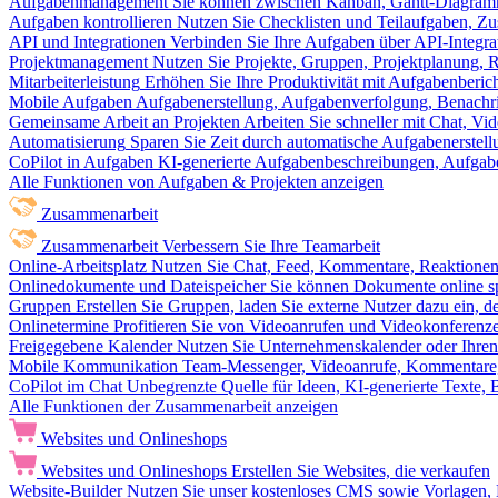
Aufgabenmanagement
Sie können zwischen Kanban, Gantt-Diagram
Aufgaben kontrollieren
Nutzen Sie Checklisten und Teilaufgaben, Z
API und Integrationen
Verbinden Sie Ihre Aufgaben über API-Integra
Projektmanagement
Nutzen Sie Projekte, Gruppen, Projektplanung, R
Mitarbeiterleistung
Erhöhen Sie Ihre Produktivität mit Aufgabenberi
Mobile Aufgaben
Aufgabenerstellung, Aufgabenverfolgung, Benachr
Gemeinsame Arbeit an Projekten
Arbeiten Sie schneller mit Chat, 
Automatisierung
Sparen Sie Zeit durch automatische Aufgabenerste
CoPilot in Aufgaben
KI-generierte Aufgabenbeschreibungen, Aufga
Alle Funktionen von Aufgaben & Projekten anzeigen
Zusammenarbeit
Zusammenarbeit
Verbessern Sie Ihre Teamarbeit
Online-Arbeitsplatz
Nutzen Sie Chat, Feed, Kommentare, Reaktione
Onlinedokumente und Dateispeicher
Sie können Dokumente online sp
Gruppen
Erstellen Sie Gruppen, laden Sie externe Nutzer dazu ein, 
Onlinetermine
Profitieren Sie von Videoanrufen und Videokonferenze
Freigegebene Kalender
Nutzen Sie Unternehmenskalender oder Ihren 
Mobile Kommunikation
Team-Messenger, Videoanrufe, Kommentare, 
CoPilot im Chat
Unbegrenzte Quelle für Ideen, KI-generierte Texte,
Alle Funktionen der Zusammenarbeit anzeigen
Websites und Onlineshops
Websites und Onlineshops
Erstellen Sie Websites, die verkaufen
Website-Builder
Nutzen Sie unser kostenloses CMS sowie Vorlagen, Ho