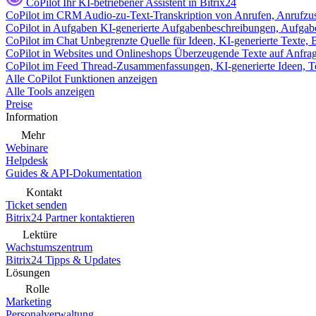
CoPilot
Ihr KI-betriebener Assistent in Bitrix24
CoPilot im CRM
Audio-zu-Text-Transkription von Anrufen, Anrufzu
CoPilot in Aufgaben
KI-generierte Aufgabenbeschreibungen, Aufga
CoPilot im Chat
Unbegrenzte Quelle für Ideen, KI-generierte Texte,
CoPilot in Websites und Onlineshops
Überzeugende Texte auf Anfrage,
CoPilot im Feed
Thread-Zusammenfassungen, KI-generierte Ideen, Te
Alle CoPilot Funktionen anzeigen
Alle Tools anzeigen
Preise
Information
Mehr
Webinare
Helpdesk
Guides & API-Dokumentation
Kontakt
Ticket senden
Bitrix24 Partner kontaktieren
Lektüre
Wachstumszentrum
Bitrix24 Tipps & Updates
Lösungen
Rolle
Marketing
Personalverwaltung