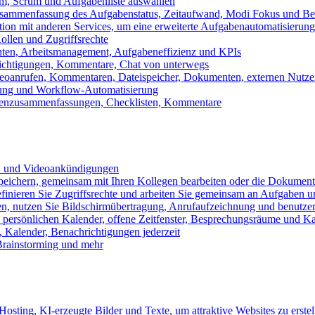
m, Scrum und Aufgabenliste auswählen
usammenfassung des Aufgabenstatus, Zeitaufwand, Modi Fokus und Bea
tion mit anderen Services, um eine erweiterte Aufgabenautomatisierung
ollen und Zugriffsrechte
chten, Arbeitsmanagement, Aufgabeneffizienz und KPIs
ichtigungen, Kommentare, Chat von unterwegs
Videoanrufen, Kommentaren, Dateispeicher, Dokumenten, externen Nutz
llung und Workflow-Automatisierung
benzusammenfassungen, Checklisten, Kommentare
n und Videoankündigungen
eichern, gemeinsam mit Ihren Kollegen bearbeiten oder die Dokument
definieren Sie Zugriffsrechte und arbeiten Sie gemeinsam an Aufgaben u
n, nutzen Sie Bildschirmübertragung, Anrufaufzeichnung und benutzer
persönlichen Kalender, offene Zeitfenster, Besprechungsräume und K
Kalender, Benachrichtigungen jederzeit
 Brainstorming und mehr
sting, KI-erzeugte Bilder und Texte, um attraktive Websites zu erstel