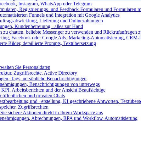
 Facebook, Instagram, WhatsApp oder Telegram
formularen, Registrierungs- und Feedback-Formularen und Formularen m
utomatisierten Funnels und Integration mit Google Analytics
ftragsabwicklung, Lieferung und Onlinezahlungen
lungen, Kundenbetreuung - alles zur Hand
n zu chatten, beliebte Messenger zu verwenden und Rückrufanfragen z
eting, Facebook oder Google Ads, Marketing-Automatisierung, CRM-I
te Bilder, detaillierte Prompts, Textübersetzung
walten Sie Personaldaten
uktur, Zugriffsrechte, Active Directory
en, Tags, persönliche Benachrichtigungen
 Genehmigungen, Benachrichtigungen von unterwegs
n KPI, Arbeitsberichten und der Ansicht Beaufsichtige
 öffentlichen und privaten Chats
xtbearbeitung und –erstellung, KI-geschriebene Antworten, Textübers
peicher, Zugriffsrechten
 Sie sichere Aktionen direkt in Ihrem Workspace aus
n, Genehmigungen, Abrechnungen, RPA und Workflow-Automatisierung