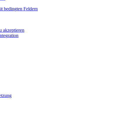
it bedingten Feldern
u akzeptieren
ntegration
etzung