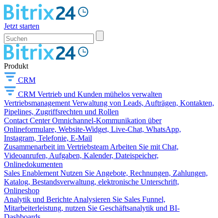
Jetzt starten
Produkt
CRM
CRM
Vertrieb und Kunden mühelos verwalten
Vertriebsmanagement
Verwaltung von Leads, Aufträgen, Kontakten,
Pipelines, Zugriffsrechten und Rollen
Contact Center
Omnichannel-Kommunikation über
Onlineformulare, Website-Widget, Live-Chat, WhatsApp,
Instagram, Telefonie, E-Mail
Zusammenarbeit im Vertriebsteam
Arbeiten Sie mit Chat,
Videoanrufen, Aufgaben, Kalender, Dateispeicher,
Onlinedokumenten
Sales Enablement
Nutzen Sie Angebote, Rechnungen, Zahlungen,
Katalog, Bestandsverwaltung, elektronische Unterschrift,
Onlineshop
Analytik und Berichte
Analysieren Sie Sales Funnel,
Mitarbeiterleistung, nutzen Sie Geschäftsanalytik und BI-
Dashboards