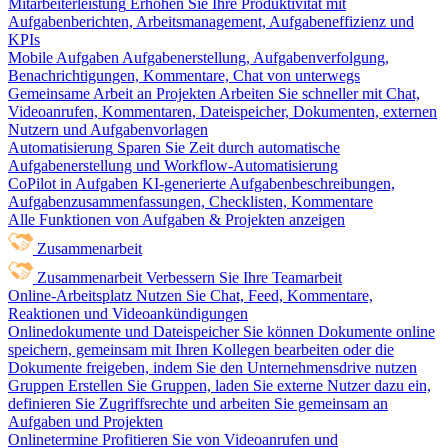
Mitarbeiterleistung
Erhöhen Sie Ihre Produktivität mit
Aufgabenberichten, Arbeitsmanagement, Aufgabeneffizienz und
KPIs
Mobile Aufgaben
Aufgabenerstellung, Aufgabenverfolgung,
Benachrichtigungen, Kommentare, Chat von unterwegs
Gemeinsame Arbeit an Projekten
Arbeiten Sie schneller mit Chat,
Videoanrufen, Kommentaren, Dateispeicher, Dokumenten, externen
Nutzern und Aufgabenvorlagen
Automatisierung
Sparen Sie Zeit durch automatische
Aufgabenerstellung und Workflow-Automatisierung
CoPilot in Aufgaben
KI-generierte Aufgabenbeschreibungen,
Aufgabenzusammenfassungen, Checklisten, Kommentare
Alle Funktionen von Aufgaben & Projekten anzeigen
Zusammenarbeit
Zusammenarbeit
Verbessern Sie Ihre Teamarbeit
Online-Arbeitsplatz
Nutzen Sie Chat, Feed, Kommentare,
Reaktionen und Videoankündigungen
Onlinedokumente und Dateispeicher
Sie können Dokumente online
speichern, gemeinsam mit Ihren Kollegen bearbeiten oder die
Dokumente freigeben, indem Sie den Unternehmensdrive nutzen
Gruppen
Erstellen Sie Gruppen, laden Sie externe Nutzer dazu ein,
definieren Sie Zugriffsrechte und arbeiten Sie gemeinsam an
Aufgaben und Projekten
Onlinetermine
Profitieren Sie von Videoanrufen und