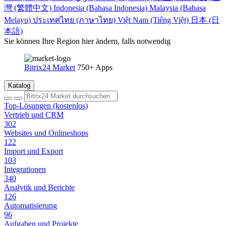
灣 (繁體中文)
Indonesia (Bahasa Indonesia)
Malaysia (Bahasa
Melayu)
ประเทศไทย (ภาษาไทย)
Việt Nam (Tiếng Việt)
日本 (日
本語)
Sie können Ihre Region hier ändern, falls notwendig
Bitrix24 Market
750+ Apps
Katalog
Top-Lösungen (kostenlos)
Vertrieb und CRM
302
Websites und Onlineshops
122
Import und Export
103
Integrationen
340
Analytik und Berichte
126
Automatisierung
96
Aufgaben und Projekte