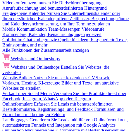
Videokonferenzen, nutzen Sie Bildschirmübertragung,
Anrufaufzeichnung und benutzerdefinierten Hintergrund
Freigegebene Kalender
Nutzen Sie Unternehmenskalender oder
Ihren persönlichen Kalender, offene Zeitfenster, Besprechungsräume
und Kalendersynchroniserung, um Ihre Termine zu planen
Mobile Kommunikation
Team-Messenger, Videoanrufe,
Kommentare, Kalender, Benachrichtigungen jederzeit
CoPilot im Chat
Unbegrenzte Quelle für Ideen, KI-generierte Texte,
Brainstorming und mehr
Alle Funktionen der Zusammenarbeit anzeigen
Websites und Onlineshops
Websites und Onlineshops
Erstellen Sie Websites, die
verkaufen
Website-Builder
Nutzen Sie unser kostenloses CMS sowie
Vorlagen, Hosting, KI-erzeugte Bilder und Texte, um attraktive
Websites zu erstellen
Verkauf über Social Media
Verkaufen Sie Ihre Produkte direkt über
Facebook, Instagram, WhatsApp oder Telegram
Onlineformulare
Erfassen Sie Leads mit benutzerdefinierten
Bestellformularen, Registrierungs- und Feedback-Formularen und
Formularen mit bedingten Feldern
Landingpages
Generieren Sie Leads mithilfe von Onlineformularen,
automatisierten Funnels und Integration mit Google Analytics
Onlineshop
Maximieren Sie E-Commerce mit Bestandsverwaltung,