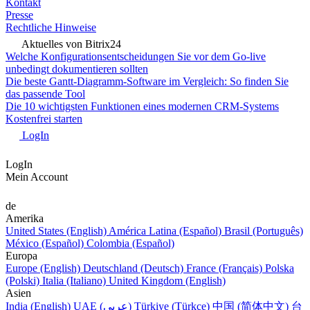
Kontakt
Presse
Rechtliche Hinweise
Aktuelles von Bitrix24
Welche Konfigurationsentscheidungen Sie vor dem Go-live
unbedingt dokumentieren sollten
Die beste Gantt-Diagramm-Software im Vergleich: So finden Sie
das passende Tool
Die 10 wichtigsten Funktionen eines modernen CRM-Systems
Kostenfrei starten
LogIn
LogIn
Mein Account
de
Amerika
United States (English)
América Latina (Español)
Brasil (Português)
México (Español)
Colombia (Español)
Europa
Europe (English)
Deutschland (Deutsch)
France (Français)
Polska
(Polski)
Italia (Italiano)
United Kingdom (English)
Asien
India (English)
UAE (عربي)
Türkiye (Türkçe)
中国 (简体中文)
台