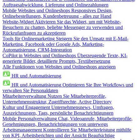
Auftragsabwicklung, Lieferung und Onlinezahlungen
Mobile Websites und Onlineshops
Responsives Design,
Onlinebestellungen, Kundenbetreuung - alles zur Hand
Website-Widget
Aktivieren Sie das Widget, um mit Website-
Besuchern zu chatten, beliebte Messenger zu verwenden und
Rückrufanfragen zu akzeptieren
Tools für Onlinemarketing
Steigern Sie den Umsatz mit E-Mail-
Marketing, Facebook oder Google Ads, Marketing-
Automatisierung, CRM-Integration
CoPilot in Websites und Onlineshops
Überzeugende Texte, KI-
generierte Bilder, detaillierte Prompts, Textübersetzung
Alle Funktionen von Websites und Onlineshops anzeigen
HR und Automatisierung
HR und Automatisierung
Optimieren Sie Ihre Workflows und
verwalten Sie Personaldaten
Mitarbeiterverwaltung
Nutzen Sie Mitarbeiterprofile,
Unternehmensstruktur, Zugriffsrechte, Active Directory
Kultur und Engagement
Unternehmensnews, Umfragen,
Auszeichnungen, Tags, persönliche Benachrichtigungen
Mobile Personalverwaltung
Chat, Videoanrufe, Mitarbeiterprofile,
Genehmigungen, Benachrichtigungen von unterwegs
Arbeitsmanagement
Kontrollieren Sie Mitarbeiterleistung mithilfe
von KPI, Arbeitsberichten und der Ansicht Beaufsichtige