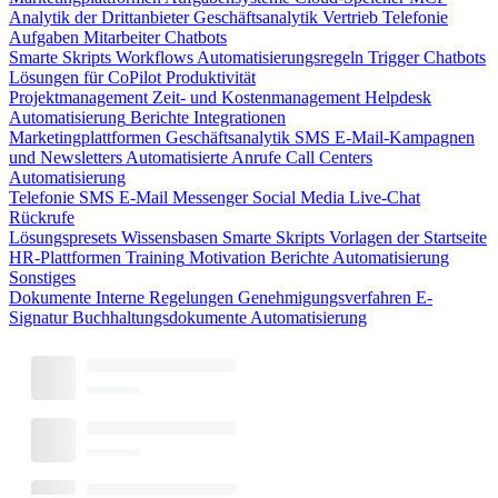
Analytik der Drittanbieter
Geschäftsanalytik
Vertrieb
Telefonie
Aufgaben
Mitarbeiter
Chatbots
Smarte Skripts
Workflows
Automatisierungsregeln
Trigger
Chatbots
Lösungen für CoPilot
Produktivität
Projektmanagement
Zeit- und Kostenmanagement
Helpdesk
Automatisierung
Berichte
Integrationen
Marketingplattformen
Geschäftsanalytik
SMS
E-Mail-Kampagnen
und Newsletters
Automatisierte Anrufe
Call Centers
Automatisierung
Telefonie
SMS
E-Mail
Messenger
Social Media
Live-Chat
Rückrufe
Lösungspresets
Wissensbasen
Smarte Skripts
Vorlagen der Startseite
HR-Plattformen
Training
Motivation
Berichte
Automatisierung
Sonstiges
Dokumente
Interne Regelungen
Genehmigungsverfahren
E-
Signatur
Buchhaltungsdokumente
Automatisierung