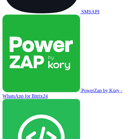
SMSAPI
PowerZap by Kory -
WhatsApp for Bitrix24