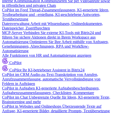
Interne Kommunikation
Kommunizieren Sie per Videoanrufe sowie
in öffentlichen und privaten Chats
CoPilot im Feed
Thread-Zusammenfassungen, KI-generierte Ideen,
Textbearbeitung und –erstellung, KI-geschriebene Antworten,
Textübersetzung
Datenverwaltung
Arbeit mit Wissensbasen, Onlinedokumenten,
Dateispeicher, Zugriffsrechten
MCP-Server
Verbinden Sie externe KI-Tools mit Bitrix24 und
führen Sie sichere Aktionen direkt in Ihrem Workspace aus
Automatisierung
Optimieren Sie Ihre Arbeit mithilfe von Anfragen,
Genehmigungen, Abrechnungen, RPA und Workflow-
Automatisierung
Alle Funktionen von HR und Automatisierung anzeigen
CoPilot
CoPilot
Ihr KI-betriebener Assistent in Bitrix24
CoPilot im CRM
Audio-zu-Text-Transkription von Anrufen,
Anrufzusammenfassung, automatische Vervollständigung von
Feldern in Aufträgen
CoPilot in Aufgaben
KI-generierte Aufgabenbeschreibungen,
Aufgabenzusammenfassungen, Checklisten, Kommentare
CoPilot im Chat
Unbegrenzte Quelle für Ideen, KI-generierte Texte,
Brainstorming und mehr
CoPilot in Websites und Onlineshops
Überzeugende Texte auf
Anfrage, KI-generierte Bilder, detaillierte Prompts, Textübersetzung