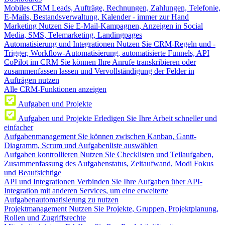
Mobiles CRM
Leads, Aufträge, Rechnungen, Zahlungen, Telefonie,
E-Mails, Bestandsverwaltung, Kalender - immer zur Hand
Marketing
Nutzen Sie E-Mail-Kampagnen, Anzeigen in Social
Media, SMS, Telemarketing, Landingpages
Automatisierung und Integrationen
Nutzen Sie CRM-Regeln und -
Trigger, Workflow-Automatisierung, automatisierte Funnels, API
CoPilot im CRM
Sie können Ihre Anrufe transkribieren oder
zusammenfassen lassen und Vervollständigung der Felder in
Aufträgen nutzen
Alle CRM-Funktionen anzeigen
Aufgaben und Projekte
Aufgaben und Projekte
Erledigen Sie Ihre Arbeit schneller und
einfacher
Aufgabenmanagement
Sie können zwischen Kanban, Gantt-
Diagramm, Scrum und Aufgabenliste auswählen
Aufgaben kontrollieren
Nutzen Sie Checklisten und Teilaufgaben,
Zusammenfassung des Aufgabenstatus, Zeitaufwand, Modi Fokus
und Beaufsichtige
API und Integrationen
Verbinden Sie Ihre Aufgaben über API-
Integration mit anderen Services, um eine erweiterte
Aufgabenautomatisierung zu nutzen
Projektmanagement
Nutzen Sie Projekte, Gruppen, Projektplanung,
Rollen und Zugriffsrechte