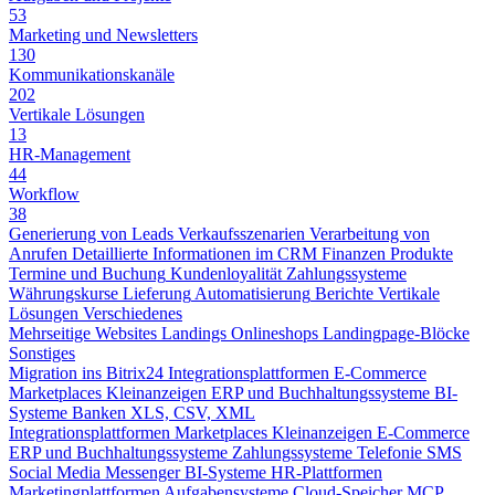
53
Marketing und Newsletters
130
Kommunikationskanäle
202
Vertikale Lösungen
13
HR-Management
44
Workflow
38
Generierung von Leads
Verkaufsszenarien
Verarbeitung von
Anrufen
Detaillierte Informationen im CRM
Finanzen
Produkte
Termine und Buchung
Kundenloyalität
Zahlungssysteme
Währungskurse
Lieferung
Automatisierung
Berichte
Vertikale
Lösungen
Verschiedenes
Mehrseitige Websites
Landings
Onlineshops
Landingpage-Blöcke
Sonstiges
Migration ins Bitrix24
Integrationsplattformen
E-Commerce
Marketplaces
Kleinanzeigen
ERP und Buchhaltungssysteme
BI-
Systeme
Banken
XLS, CSV, XML
Integrationsplattformen
Marketplaces
Kleinanzeigen
E-Commerce
ERP und Buchhaltungssysteme
Zahlungssysteme
Telefonie
SMS
Social Media
Messenger
BI-Systeme
HR-Plattformen
Marketingplattformen
Aufgabensysteme
Cloud-Speicher
MCP