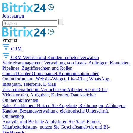
Jetzt starten
Produkt
CRM
CRM
Vertrieb und Kunden mühelos verwalten
Vertriebsmanagement
Verwaltung von Leads, Aufträgen, Kontakten,
Pipelines, Zugriffsrechten und Rollen
Contact Center
Omnichannel-Kommunikation über
Onlineformulare, Website-Widget, Live-Chat, WhatsApp,
Instagram, Telefonie, E-Mail
Zusammenarbeit im Vertriebsteam
Arbeiten Sie mit Chat,
Videoanrufen, Aufgaben, Kalender, Dateispeicher,
Onlinedokumenten
Sales Enablement
Nutzen Sie Angebote, Rechnungen, Zahlungen,
Katalog, Bestandsverwaltung, elektronische Unterschrift,
Onlineshop
Analytik und Berichte
Analysieren Sie Sales Funnel,
Mitarbeiterleistung, nutzen Sie Geschäftsanalytik und BI-
Dashboards