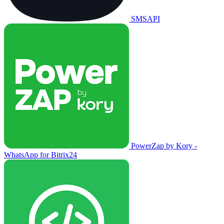
SMSAPI
PowerZap by Kory -
WhatsApp for Bitrix24