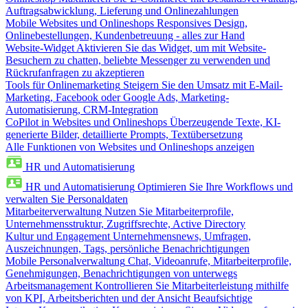
Auftragsabwicklung, Lieferung und Onlinezahlungen
Mobile Websites und Onlineshops
Responsives Design,
Onlinebestellungen, Kundenbetreuung - alles zur Hand
Website-Widget
Aktivieren Sie das Widget, um mit Website-
Besuchern zu chatten, beliebte Messenger zu verwenden und
Rückrufanfragen zu akzeptieren
Tools für Onlinemarketing
Steigern Sie den Umsatz mit E-Mail-
Marketing, Facebook oder Google Ads, Marketing-
Automatisierung, CRM-Integration
CoPilot in Websites und Onlineshops
Überzeugende Texte, KI-
generierte Bilder, detaillierte Prompts, Textübersetzung
Alle Funktionen von Websites und Onlineshops anzeigen
HR und Automatisierung
HR und Automatisierung
Optimieren Sie Ihre Workflows und
verwalten Sie Personaldaten
Mitarbeiterverwaltung
Nutzen Sie Mitarbeiterprofile,
Unternehmensstruktur, Zugriffsrechte, Active Directory
Kultur und Engagement
Unternehmensnews, Umfragen,
Auszeichnungen, Tags, persönliche Benachrichtigungen
Mobile Personalverwaltung
Chat, Videoanrufe, Mitarbeiterprofile,
Genehmigungen, Benachrichtigungen von unterwegs
Arbeitsmanagement
Kontrollieren Sie Mitarbeiterleistung mithilfe
von KPI, Arbeitsberichten und der Ansicht Beaufsichtige