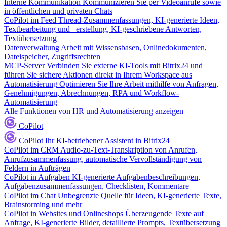
Interne Kommunikation
Kommunizieren Sie per Videoanrufe sowie
in öffentlichen und privaten Chats
CoPilot im Feed
Thread-Zusammenfassungen, KI-generierte Ideen,
Textbearbeitung und –erstellung, KI-geschriebene Antworten,
Textübersetzung
Datenverwaltung
Arbeit mit Wissensbasen, Onlinedokumenten,
Dateispeicher, Zugriffsrechten
MCP-Server
Verbinden Sie externe KI-Tools mit Bitrix24 und
führen Sie sichere Aktionen direkt in Ihrem Workspace aus
Automatisierung
Optimieren Sie Ihre Arbeit mithilfe von Anfragen,
Genehmigungen, Abrechnungen, RPA und Workflow-
Automatisierung
Alle Funktionen von HR und Automatisierung anzeigen
CoPilot
CoPilot
Ihr KI-betriebener Assistent in Bitrix24
CoPilot im CRM
Audio-zu-Text-Transkription von Anrufen,
Anrufzusammenfassung, automatische Vervollständigung von
Feldern in Aufträgen
CoPilot in Aufgaben
KI-generierte Aufgabenbeschreibungen,
Aufgabenzusammenfassungen, Checklisten, Kommentare
CoPilot im Chat
Unbegrenzte Quelle für Ideen, KI-generierte Texte,
Brainstorming und mehr
CoPilot in Websites und Onlineshops
Überzeugende Texte auf
Anfrage, KI-generierte Bilder, detaillierte Prompts, Textübersetzung