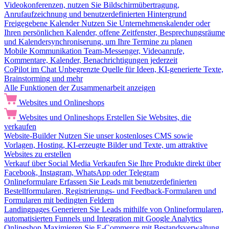
Videokonferenzen, nutzen Sie Bildschirmübertragung,
Anrufaufzeichnung und benutzerdefinierten Hintergrund
Freigegebene Kalender
Nutzen Sie Unternehmenskalender oder
Ihren persönlichen Kalender, offene Zeitfenster, Besprechungsräume
und Kalendersynchroniserung, um Ihre Termine zu planen
Mobile Kommunikation
Team-Messenger, Videoanrufe,
Kommentare, Kalender, Benachrichtigungen jederzeit
CoPilot im Chat
Unbegrenzte Quelle für Ideen, KI-generierte Texte,
Brainstorming und mehr
Alle Funktionen der Zusammenarbeit anzeigen
Websites und Onlineshops
Websites und Onlineshops
Erstellen Sie Websites, die
verkaufen
Website-Builder
Nutzen Sie unser kostenloses CMS sowie
Vorlagen, Hosting, KI-erzeugte Bilder und Texte, um attraktive
Websites zu erstellen
Verkauf über Social Media
Verkaufen Sie Ihre Produkte direkt über
Facebook, Instagram, WhatsApp oder Telegram
Onlineformulare
Erfassen Sie Leads mit benutzerdefinierten
Bestellformularen, Registrierungs- und Feedback-Formularen und
Formularen mit bedingten Feldern
Landingpages
Generieren Sie Leads mithilfe von Onlineformularen,
automatisierten Funnels und Integration mit Google Analytics
Onlineshop
Maximieren Sie E-Commerce mit Bestandsverwaltung,