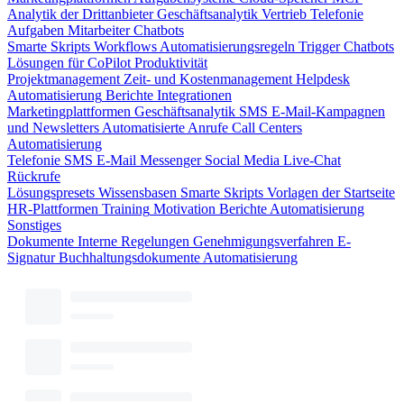
Analytik der Drittanbieter
Geschäftsanalytik
Vertrieb
Telefonie
Aufgaben
Mitarbeiter
Chatbots
Smarte Skripts
Workflows
Automatisierungsregeln
Trigger
Chatbots
Lösungen für CoPilot
Produktivität
Projektmanagement
Zeit- und Kostenmanagement
Helpdesk
Automatisierung
Berichte
Integrationen
Marketingplattformen
Geschäftsanalytik
SMS
E-Mail-Kampagnen
und Newsletters
Automatisierte Anrufe
Call Centers
Automatisierung
Telefonie
SMS
E-Mail
Messenger
Social Media
Live-Chat
Rückrufe
Lösungspresets
Wissensbasen
Smarte Skripts
Vorlagen der Startseite
HR-Plattformen
Training
Motivation
Berichte
Automatisierung
Sonstiges
Dokumente
Interne Regelungen
Genehmigungsverfahren
E-
Signatur
Buchhaltungsdokumente
Automatisierung