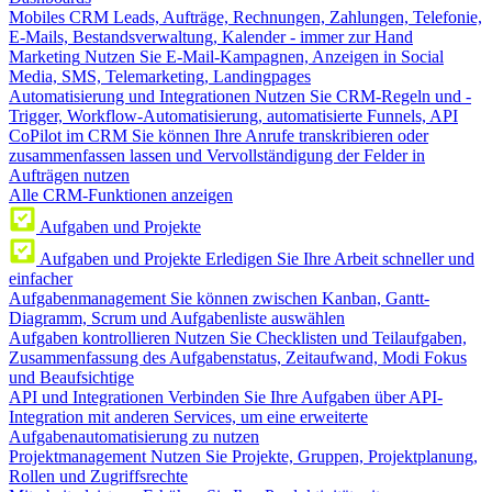
Mobiles CRM
Leads, Aufträge, Rechnungen, Zahlungen, Telefonie,
E-Mails, Bestandsverwaltung, Kalender - immer zur Hand
Marketing
Nutzen Sie E-Mail-Kampagnen, Anzeigen in Social
Media, SMS, Telemarketing, Landingpages
Automatisierung und Integrationen
Nutzen Sie CRM-Regeln und -
Trigger, Workflow-Automatisierung, automatisierte Funnels, API
CoPilot im CRM
Sie können Ihre Anrufe transkribieren oder
zusammenfassen lassen und Vervollständigung der Felder in
Aufträgen nutzen
Alle CRM-Funktionen anzeigen
Aufgaben und Projekte
Aufgaben und Projekte
Erledigen Sie Ihre Arbeit schneller und
einfacher
Aufgabenmanagement
Sie können zwischen Kanban, Gantt-
Diagramm, Scrum und Aufgabenliste auswählen
Aufgaben kontrollieren
Nutzen Sie Checklisten und Teilaufgaben,
Zusammenfassung des Aufgabenstatus, Zeitaufwand, Modi Fokus
und Beaufsichtige
API und Integrationen
Verbinden Sie Ihre Aufgaben über API-
Integration mit anderen Services, um eine erweiterte
Aufgabenautomatisierung zu nutzen
Projektmanagement
Nutzen Sie Projekte, Gruppen, Projektplanung,
Rollen und Zugriffsrechte