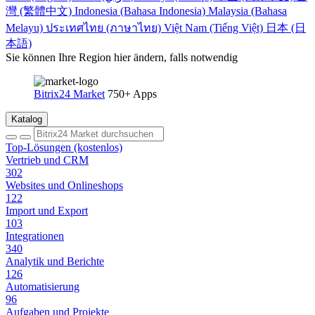
灣 (繁體中文)
Indonesia (Bahasa Indonesia)
Malaysia (Bahasa
Melayu)
ประเทศไทย (ภาษาไทย)
Việt Nam (Tiếng Việt)
日本 (日
本語)
Sie können Ihre Region hier ändern, falls notwendig
Bitrix24 Market
750+ Apps
Katalog
Top-Lösungen (kostenlos)
Vertrieb und CRM
302
Websites und Onlineshops
122
Import und Export
103
Integrationen
340
Analytik und Berichte
126
Automatisierung
96
Aufgaben und Projekte