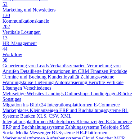
53
Marketing und Newsletters
130
Kommunikationskanäle
202
Vertikale Lösungen
13
HR-Management
44
Workflow
38
Generierung von Leads
Verkaufsszenarien
Verarbeitung von
Anrufen
Detaillierte Informationen im CRM
Finanzen
Produkte
Termine und Buchung
Kundenloyalität
Zahlungssysteme
Währungskurse
Lieferung
Automatisierung
Berichte
Vertikale
Lösungen
Verschiedenes
Mehrseitige Websites
Landings
Onlineshops
Landingpage-Blöcke
Sonstiges
Migration ins Bitrix24
Integrationsplattformen
E-Commerce
Marketplaces
Kleinanzeigen
ERP und Buchhaltungssysteme
BI-
Systeme
Banken
XLS, CSV, XML
Integrationsplattformen
Marketplaces
Kleinanzeigen
E-Commerce
ERP und Buchhaltungssysteme
Zahlungssysteme
Telefonie
SMS
Social Media
Messenger
BI-Systeme
HR-Plattformen
Marketingplattformen
Aufgabensysteme
Cloud-Speicher
MCP