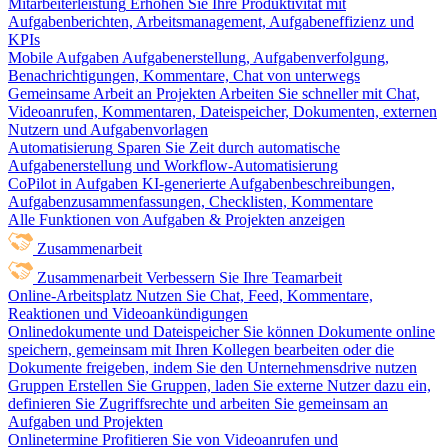
Mitarbeiterleistung
Erhöhen Sie Ihre Produktivität mit
Aufgabenberichten, Arbeitsmanagement, Aufgabeneffizienz und
KPIs
Mobile Aufgaben
Aufgabenerstellung, Aufgabenverfolgung,
Benachrichtigungen, Kommentare, Chat von unterwegs
Gemeinsame Arbeit an Projekten
Arbeiten Sie schneller mit Chat,
Videoanrufen, Kommentaren, Dateispeicher, Dokumenten, externen
Nutzern und Aufgabenvorlagen
Automatisierung
Sparen Sie Zeit durch automatische
Aufgabenerstellung und Workflow-Automatisierung
CoPilot in Aufgaben
KI-generierte Aufgabenbeschreibungen,
Aufgabenzusammenfassungen, Checklisten, Kommentare
Alle Funktionen von Aufgaben & Projekten anzeigen
Zusammenarbeit
Zusammenarbeit
Verbessern Sie Ihre Teamarbeit
Online-Arbeitsplatz
Nutzen Sie Chat, Feed, Kommentare,
Reaktionen und Videoankündigungen
Onlinedokumente und Dateispeicher
Sie können Dokumente online
speichern, gemeinsam mit Ihren Kollegen bearbeiten oder die
Dokumente freigeben, indem Sie den Unternehmensdrive nutzen
Gruppen
Erstellen Sie Gruppen, laden Sie externe Nutzer dazu ein,
definieren Sie Zugriffsrechte und arbeiten Sie gemeinsam an
Aufgaben und Projekten
Onlinetermine
Profitieren Sie von Videoanrufen und