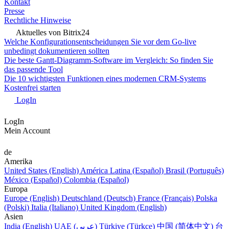
Kontakt
Presse
Rechtliche Hinweise
Aktuelles von Bitrix24
Welche Konfigurationsentscheidungen Sie vor dem Go-live
unbedingt dokumentieren sollten
Die beste Gantt-Diagramm-Software im Vergleich: So finden Sie
das passende Tool
Die 10 wichtigsten Funktionen eines modernen CRM-Systems
Kostenfrei starten
LogIn
LogIn
Mein Account
de
Amerika
United States (English)
América Latina (Español)
Brasil (Português)
México (Español)
Colombia (Español)
Europa
Europe (English)
Deutschland (Deutsch)
France (Français)
Polska
(Polski)
Italia (Italiano)
United Kingdom (English)
Asien
India (English)
UAE (عربي)
Türkiye (Türkçe)
中国 (简体中文)
台