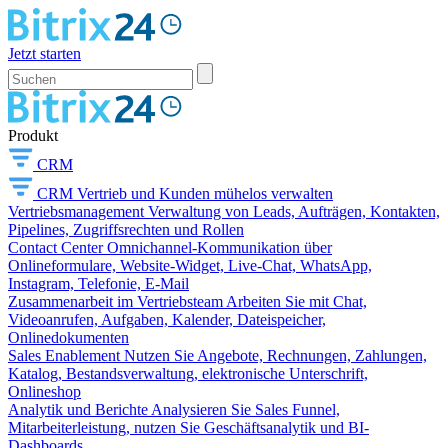
Jetzt starten
Produkt
CRM
CRM
Vertrieb und Kunden mühelos verwalten
Vertriebsmanagement
Verwaltung von Leads, Aufträgen, Kontakten,
Pipelines, Zugriffsrechten und Rollen
Contact Center
Omnichannel-Kommunikation über
Onlineformulare, Website-Widget, Live-Chat, WhatsApp,
Instagram, Telefonie, E-Mail
Zusammenarbeit im Vertriebsteam
Arbeiten Sie mit Chat,
Videoanrufen, Aufgaben, Kalender, Dateispeicher,
Onlinedokumenten
Sales Enablement
Nutzen Sie Angebote, Rechnungen, Zahlungen,
Katalog, Bestandsverwaltung, elektronische Unterschrift,
Onlineshop
Analytik und Berichte
Analysieren Sie Sales Funnel,
Mitarbeiterleistung, nutzen Sie Geschäftsanalytik und BI-
Dashboards