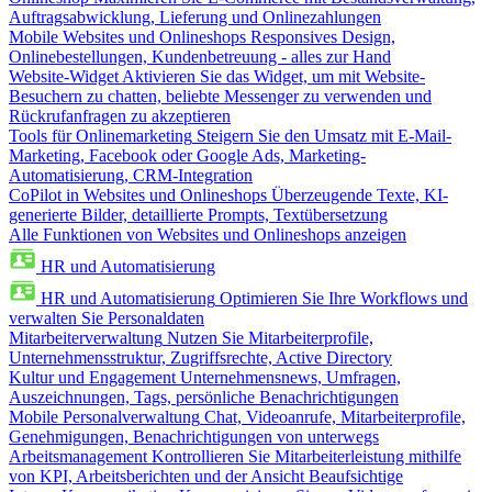
Auftragsabwicklung, Lieferung und Onlinezahlungen
Mobile Websites und Onlineshops
Responsives Design,
Onlinebestellungen, Kundenbetreuung - alles zur Hand
Website-Widget
Aktivieren Sie das Widget, um mit Website-
Besuchern zu chatten, beliebte Messenger zu verwenden und
Rückrufanfragen zu akzeptieren
Tools für Onlinemarketing
Steigern Sie den Umsatz mit E-Mail-
Marketing, Facebook oder Google Ads, Marketing-
Automatisierung, CRM-Integration
CoPilot in Websites und Onlineshops
Überzeugende Texte, KI-
generierte Bilder, detaillierte Prompts, Textübersetzung
Alle Funktionen von Websites und Onlineshops anzeigen
HR und Automatisierung
HR und Automatisierung
Optimieren Sie Ihre Workflows und
verwalten Sie Personaldaten
Mitarbeiterverwaltung
Nutzen Sie Mitarbeiterprofile,
Unternehmensstruktur, Zugriffsrechte, Active Directory
Kultur und Engagement
Unternehmensnews, Umfragen,
Auszeichnungen, Tags, persönliche Benachrichtigungen
Mobile Personalverwaltung
Chat, Videoanrufe, Mitarbeiterprofile,
Genehmigungen, Benachrichtigungen von unterwegs
Arbeitsmanagement
Kontrollieren Sie Mitarbeiterleistung mithilfe
von KPI, Arbeitsberichten und der Ansicht Beaufsichtige