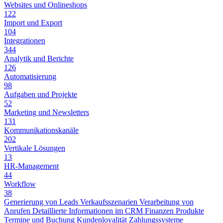
Websites und Onlineshops
122
Import und Export
104
Integrationen
344
Analytik und Berichte
126
Automatisierung
98
Aufgaben und Projekte
52
Marketing und Newsletters
131
Kommunikationskanäle
202
Vertikale Lösungen
13
HR-Management
44
Workflow
38
Generierung von Leads
Verkaufsszenarien
Verarbeitung von
Anrufen
Detaillierte Informationen im CRM
Finanzen
Produkte
Termine und Buchung
Kundenloyalität
Zahlungssysteme