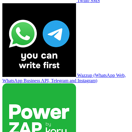
Twilio SMS
Wazzup (WhatsApp Web,
WhatsApp Business API, Telegram and Instagram)