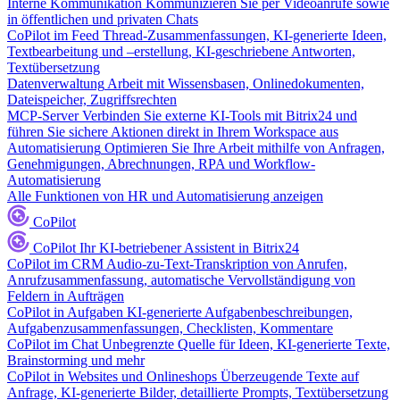
Interne Kommunikation
Kommunizieren Sie per Videoanrufe sowie
in öffentlichen und privaten Chats
CoPilot im Feed
Thread-Zusammenfassungen, KI-generierte Ideen,
Textbearbeitung und –erstellung, KI-geschriebene Antworten,
Textübersetzung
Datenverwaltung
Arbeit mit Wissensbasen, Onlinedokumenten,
Dateispeicher, Zugriffsrechten
MCP-Server
Verbinden Sie externe KI-Tools mit Bitrix24 und
führen Sie sichere Aktionen direkt in Ihrem Workspace aus
Automatisierung
Optimieren Sie Ihre Arbeit mithilfe von Anfragen,
Genehmigungen, Abrechnungen, RPA und Workflow-
Automatisierung
Alle Funktionen von HR und Automatisierung anzeigen
CoPilot
CoPilot
Ihr KI-betriebener Assistent in Bitrix24
CoPilot im CRM
Audio-zu-Text-Transkription von Anrufen,
Anrufzusammenfassung, automatische Vervollständigung von
Feldern in Aufträgen
CoPilot in Aufgaben
KI-generierte Aufgabenbeschreibungen,
Aufgabenzusammenfassungen, Checklisten, Kommentare
CoPilot im Chat
Unbegrenzte Quelle für Ideen, KI-generierte Texte,
Brainstorming und mehr
CoPilot in Websites und Onlineshops
Überzeugende Texte auf
Anfrage, KI-generierte Bilder, detaillierte Prompts, Textübersetzung