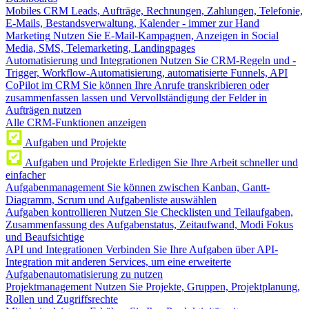
Mobiles CRM
Leads, Aufträge, Rechnungen, Zahlungen, Telefonie,
E-Mails, Bestandsverwaltung, Kalender - immer zur Hand
Marketing
Nutzen Sie E-Mail-Kampagnen, Anzeigen in Social
Media, SMS, Telemarketing, Landingpages
Automatisierung und Integrationen
Nutzen Sie CRM-Regeln und -
Trigger, Workflow-Automatisierung, automatisierte Funnels, API
CoPilot im CRM
Sie können Ihre Anrufe transkribieren oder
zusammenfassen lassen und Vervollständigung der Felder in
Aufträgen nutzen
Alle CRM-Funktionen anzeigen
Aufgaben und Projekte
Aufgaben und Projekte
Erledigen Sie Ihre Arbeit schneller und
einfacher
Aufgabenmanagement
Sie können zwischen Kanban, Gantt-
Diagramm, Scrum und Aufgabenliste auswählen
Aufgaben kontrollieren
Nutzen Sie Checklisten und Teilaufgaben,
Zusammenfassung des Aufgabenstatus, Zeitaufwand, Modi Fokus
und Beaufsichtige
API und Integrationen
Verbinden Sie Ihre Aufgaben über API-
Integration mit anderen Services, um eine erweiterte
Aufgabenautomatisierung zu nutzen
Projektmanagement
Nutzen Sie Projekte, Gruppen, Projektplanung,
Rollen und Zugriffsrechte