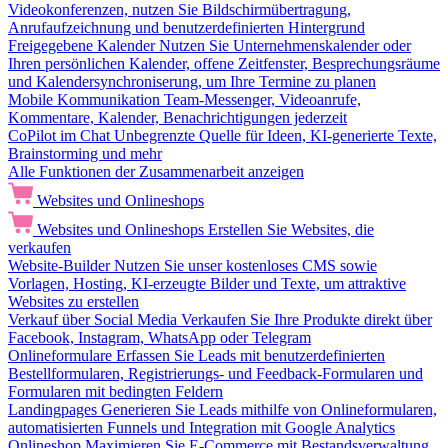
Videokonferenzen, nutzen Sie Bildschirmübertragung,
Anrufaufzeichnung und benutzerdefinierten Hintergrund
Freigegebene Kalender
Nutzen Sie Unternehmenskalender oder
Ihren persönlichen Kalender, offene Zeitfenster, Besprechungsräume
und Kalendersynchroniserung, um Ihre Termine zu planen
Mobile Kommunikation
Team-Messenger, Videoanrufe,
Kommentare, Kalender, Benachrichtigungen jederzeit
CoPilot im Chat
Unbegrenzte Quelle für Ideen, KI-generierte Texte,
Brainstorming und mehr
Alle Funktionen der Zusammenarbeit anzeigen
Websites und Onlineshops
Websites und Onlineshops
Erstellen Sie Websites, die
verkaufen
Website-Builder
Nutzen Sie unser kostenloses CMS sowie
Vorlagen, Hosting, KI-erzeugte Bilder und Texte, um attraktive
Websites zu erstellen
Verkauf über Social Media
Verkaufen Sie Ihre Produkte direkt über
Facebook, Instagram, WhatsApp oder Telegram
Onlineformulare
Erfassen Sie Leads mit benutzerdefinierten
Bestellformularen, Registrierungs- und Feedback-Formularen und
Formularen mit bedingten Feldern
Landingpages
Generieren Sie Leads mithilfe von Onlineformularen,
automatisierten Funnels und Integration mit Google Analytics
Onlineshop
Maximieren Sie E-Commerce mit Bestandsverwaltung,