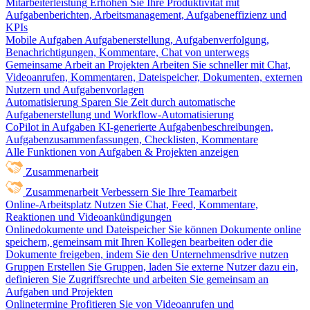
Mitarbeiterleistung
Erhöhen Sie Ihre Produktivität mit
Aufgabenberichten, Arbeitsmanagement, Aufgabeneffizienz und
KPIs
Mobile Aufgaben
Aufgabenerstellung, Aufgabenverfolgung,
Benachrichtigungen, Kommentare, Chat von unterwegs
Gemeinsame Arbeit an Projekten
Arbeiten Sie schneller mit Chat,
Videoanrufen, Kommentaren, Dateispeicher, Dokumenten, externen
Nutzern und Aufgabenvorlagen
Automatisierung
Sparen Sie Zeit durch automatische
Aufgabenerstellung und Workflow-Automatisierung
CoPilot in Aufgaben
KI-generierte Aufgabenbeschreibungen,
Aufgabenzusammenfassungen, Checklisten, Kommentare
Alle Funktionen von Aufgaben & Projekten anzeigen
Zusammenarbeit
Zusammenarbeit
Verbessern Sie Ihre Teamarbeit
Online-Arbeitsplatz
Nutzen Sie Chat, Feed, Kommentare,
Reaktionen und Videoankündigungen
Onlinedokumente und Dateispeicher
Sie können Dokumente online
speichern, gemeinsam mit Ihren Kollegen bearbeiten oder die
Dokumente freigeben, indem Sie den Unternehmensdrive nutzen
Gruppen
Erstellen Sie Gruppen, laden Sie externe Nutzer dazu ein,
definieren Sie Zugriffsrechte und arbeiten Sie gemeinsam an
Aufgaben und Projekten
Onlinetermine
Profitieren Sie von Videoanrufen und