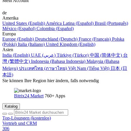
Mein Account
de
Amerika
United States (English)
América Latina (Español)
Brasil (Português)
México (Español)
Colombia (Español)
Europa
Europe (English)
Deutschland (Deutsch)
France (Français)
Polska
(Polski)
Italia (Italiano)
United Kingdom (English)
Asien
India (English)
UAE (عربي)
Türkiye (Türkçe)
中国 (简体中文)
台
灣 (繁體中文)
Indonesia (Bahasa Indonesia)
Malaysia (Bahasa
Melayu)
ประเทศไทย (ภาษาไทย)
Việt Nam (Tiếng Việt)
日本 (日
本語)
Sie können Ihre Region hier ändern, falls notwendig
Bitrix24 Market
760+ Apps
Katalog
Top-Lösungen (kostenlos)
Vertrieb und CRM
306