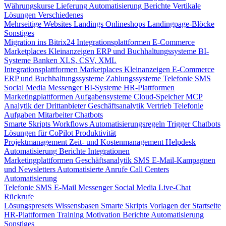
Währungskurse
Lieferung
Automatisierung
Berichte
Vertikale
Lösungen
Verschiedenes
Mehrseitige Websites
Landings
Onlineshops
Landingpage-Blöcke
Sonstiges
Migration ins Bitrix24
Integrationsplattformen
E-Commerce
Marketplaces
Kleinanzeigen
ERP und Buchhaltungssysteme
BI-
Systeme
Banken
XLS, CSV, XML
Integrationsplattformen
Marketplaces
Kleinanzeigen
E-Commerce
ERP und Buchhaltungssysteme
Zahlungssysteme
Telefonie
SMS
Social Media
Messenger
BI-Systeme
HR-Plattformen
Marketingplattformen
Aufgabensysteme
Cloud-Speicher
MCP
Analytik der Drittanbieter
Geschäftsanalytik
Vertrieb
Telefonie
Aufgaben
Mitarbeiter
Chatbots
Smarte Skripts
Workflows
Automatisierungsregeln
Trigger
Chatbots
Lösungen für CoPilot
Produktivität
Projektmanagement
Zeit- und Kostenmanagement
Helpdesk
Automatisierung
Berichte
Integrationen
Marketingplattformen
Geschäftsanalytik
SMS
E-Mail-Kampagnen
und Newsletters
Automatisierte Anrufe
Call Centers
Automatisierung
Telefonie
SMS
E-Mail
Messenger
Social Media
Live-Chat
Rückrufe
Lösungspresets
Wissensbasen
Smarte Skripts
Vorlagen der Startseite
HR-Plattformen
Training
Motivation
Berichte
Automatisierung
Sonstiges