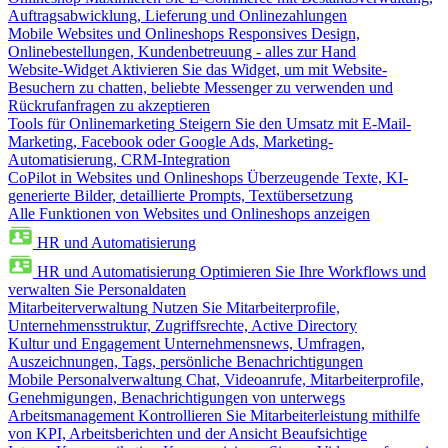
Auftragsabwicklung, Lieferung und Onlinezahlungen
Mobile Websites und Onlineshops
Responsives Design,
Onlinebestellungen, Kundenbetreuung - alles zur Hand
Website-Widget
Aktivieren Sie das Widget, um mit Website-
Besuchern zu chatten, beliebte Messenger zu verwenden und
Rückrufanfragen zu akzeptieren
Tools für Onlinemarketing
Steigern Sie den Umsatz mit E-Mail-
Marketing, Facebook oder Google Ads, Marketing-
Automatisierung, CRM-Integration
CoPilot in Websites und Onlineshops
Überzeugende Texte, KI-
generierte Bilder, detaillierte Prompts, Textübersetzung
Alle Funktionen von Websites und Onlineshops anzeigen
HR und Automatisierung
HR und Automatisierung
Optimieren Sie Ihre Workflows und
verwalten Sie Personaldaten
Mitarbeiterverwaltung
Nutzen Sie Mitarbeiterprofile,
Unternehmensstruktur, Zugriffsrechte, Active Directory
Kultur und Engagement
Unternehmensnews, Umfragen,
Auszeichnungen, Tags, persönliche Benachrichtigungen
Mobile Personalverwaltung
Chat, Videoanrufe, Mitarbeiterprofile,
Genehmigungen, Benachrichtigungen von unterwegs
Arbeitsmanagement
Kontrollieren Sie Mitarbeiterleistung mithilfe
von KPI, Arbeitsberichten und der Ansicht Beaufsichtige