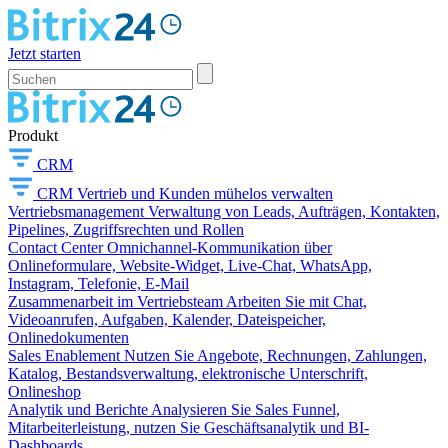
Jetzt starten
Produkt
CRM
CRM
Vertrieb und Kunden mühelos verwalten
Vertriebsmanagement
Verwaltung von Leads, Aufträgen, Kontakten,
Pipelines, Zugriffsrechten und Rollen
Contact Center
Omnichannel-Kommunikation über
Onlineformulare, Website-Widget, Live-Chat, WhatsApp,
Instagram, Telefonie, E-Mail
Zusammenarbeit im Vertriebsteam
Arbeiten Sie mit Chat,
Videoanrufen, Aufgaben, Kalender, Dateispeicher,
Onlinedokumenten
Sales Enablement
Nutzen Sie Angebote, Rechnungen, Zahlungen,
Katalog, Bestandsverwaltung, elektronische Unterschrift,
Onlineshop
Analytik und Berichte
Analysieren Sie Sales Funnel,
Mitarbeiterleistung, nutzen Sie Geschäftsanalytik und BI-
Dashboards