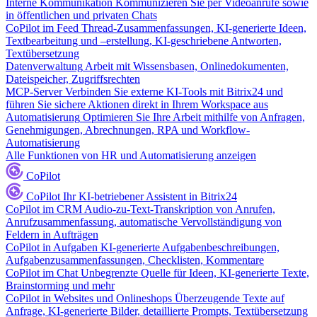
Interne Kommunikation
Kommunizieren Sie per Videoanrufe sowie
in öffentlichen und privaten Chats
CoPilot im Feed
Thread-Zusammenfassungen, KI-generierte Ideen,
Textbearbeitung und –erstellung, KI-geschriebene Antworten,
Textübersetzung
Datenverwaltung
Arbeit mit Wissensbasen, Onlinedokumenten,
Dateispeicher, Zugriffsrechten
MCP-Server
Verbinden Sie externe KI-Tools mit Bitrix24 und
führen Sie sichere Aktionen direkt in Ihrem Workspace aus
Automatisierung
Optimieren Sie Ihre Arbeit mithilfe von Anfragen,
Genehmigungen, Abrechnungen, RPA und Workflow-
Automatisierung
Alle Funktionen von HR und Automatisierung anzeigen
CoPilot
CoPilot
Ihr KI-betriebener Assistent in Bitrix24
CoPilot im CRM
Audio-zu-Text-Transkription von Anrufen,
Anrufzusammenfassung, automatische Vervollständigung von
Feldern in Aufträgen
CoPilot in Aufgaben
KI-generierte Aufgabenbeschreibungen,
Aufgabenzusammenfassungen, Checklisten, Kommentare
CoPilot im Chat
Unbegrenzte Quelle für Ideen, KI-generierte Texte,
Brainstorming und mehr
CoPilot in Websites und Onlineshops
Überzeugende Texte auf
Anfrage, KI-generierte Bilder, detaillierte Prompts, Textübersetzung