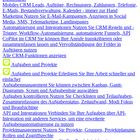
Mobiles CRM
Leads, Aufträge, Rechnungen, Zahlungen, Telefonie,
E-Mails, Bestandsverwaltung, Kalender - immer zur Hand
Marketing
Nutzen Sie E-Mail-Kampagnen, Anzeigen in Social
Media, SMS, Telemarketing, Landingpages
Automatisierung und Integrationen
Nutzen Sie CRM-Regeln und -
Trigger, Workflow-Automatisierung, automatisierte Funnels, API
CoPilot im CRM
Sie können Ihre Anrufe transkribieren oder
zusammenfassen lassen und Vervollständigung der Felder in
Aufträgen nutzen
Alle CRM-Funktionen anzeigen
Aufgaben und Projekte
Aufgaben und Projekte
Erledigen Sie Ihre Arbeit schneller und
einfacher
Aufgabenmanagement
Sie können zwischen Kanban, Gantt-
Diagramm, Scrum und Aufgabenliste auswählen
Aufgaben kontrollieren
Nutzen Sie Checklisten und Teilaufgaben,
Zusammenfassung des Aufgabenstatus, Zeitaufwand, Modi Fokus
und Beaufsichtige
API und Integrationen
Verbinden Sie Ihre Aufgaben über API-
Integration mit anderen Services, um eine erweiterte
Aufgabenautomatisierung zu nutzen
Projektmanagement
Nutzen Sie Projekte, Gruppen, Projektplanung,
Rollen und Zugriffsrechte