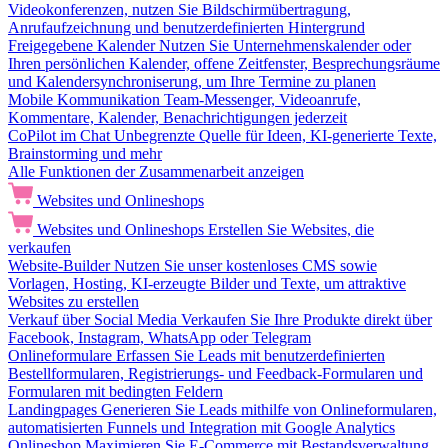
Videokonferenzen, nutzen Sie Bildschirmübertragung,
Anrufaufzeichnung und benutzerdefinierten Hintergrund
Freigegebene Kalender
Nutzen Sie Unternehmenskalender oder
Ihren persönlichen Kalender, offene Zeitfenster, Besprechungsräume
und Kalendersynchroniserung, um Ihre Termine zu planen
Mobile Kommunikation
Team-Messenger, Videoanrufe,
Kommentare, Kalender, Benachrichtigungen jederzeit
CoPilot im Chat
Unbegrenzte Quelle für Ideen, KI-generierte Texte,
Brainstorming und mehr
Alle Funktionen der Zusammenarbeit anzeigen
Websites und Onlineshops
Websites und Onlineshops
Erstellen Sie Websites, die
verkaufen
Website-Builder
Nutzen Sie unser kostenloses CMS sowie
Vorlagen, Hosting, KI-erzeugte Bilder und Texte, um attraktive
Websites zu erstellen
Verkauf über Social Media
Verkaufen Sie Ihre Produkte direkt über
Facebook, Instagram, WhatsApp oder Telegram
Onlineformulare
Erfassen Sie Leads mit benutzerdefinierten
Bestellformularen, Registrierungs- und Feedback-Formularen und
Formularen mit bedingten Feldern
Landingpages
Generieren Sie Leads mithilfe von Onlineformularen,
automatisierten Funnels und Integration mit Google Analytics
Onlineshop
Maximieren Sie E-Commerce mit Bestandsverwaltung,