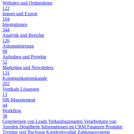
Websites und Onlineshops
122
Import und Export
104
Integrationen
344
Analytik und Berichte
126
Automatisierung
98
Aufgaben und Projekte
52
Marketing und Newsletters
131
Kommunikationskanäle
202
Vertikale Lösungen
13
HR-Management
44
Workflow
38
Generierung von Leads
Verkaufsszenarien
Verarbeitung von
Anrufen
Detaillierte Informationen im CRM
Finanzen
Produkte
Termine und Buchung
Kundenloyalität
Zahlungssysteme