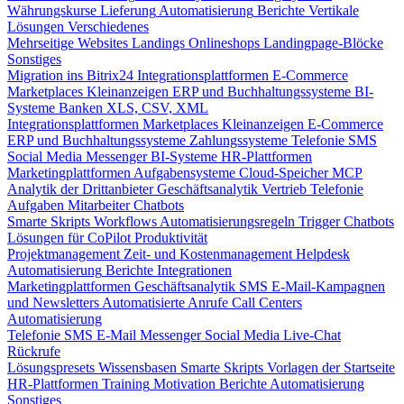
Währungskurse
Lieferung
Automatisierung
Berichte
Vertikale
Lösungen
Verschiedenes
Mehrseitige Websites
Landings
Onlineshops
Landingpage-Blöcke
Sonstiges
Migration ins Bitrix24
Integrationsplattformen
E-Commerce
Marketplaces
Kleinanzeigen
ERP und Buchhaltungssysteme
BI-
Systeme
Banken
XLS, CSV, XML
Integrationsplattformen
Marketplaces
Kleinanzeigen
E-Commerce
ERP und Buchhaltungssysteme
Zahlungssysteme
Telefonie
SMS
Social Media
Messenger
BI-Systeme
HR-Plattformen
Marketingplattformen
Aufgabensysteme
Cloud-Speicher
MCP
Analytik der Drittanbieter
Geschäftsanalytik
Vertrieb
Telefonie
Aufgaben
Mitarbeiter
Chatbots
Smarte Skripts
Workflows
Automatisierungsregeln
Trigger
Chatbots
Lösungen für CoPilot
Produktivität
Projektmanagement
Zeit- und Kostenmanagement
Helpdesk
Automatisierung
Berichte
Integrationen
Marketingplattformen
Geschäftsanalytik
SMS
E-Mail-Kampagnen
und Newsletters
Automatisierte Anrufe
Call Centers
Automatisierung
Telefonie
SMS
E-Mail
Messenger
Social Media
Live-Chat
Rückrufe
Lösungspresets
Wissensbasen
Smarte Skripts
Vorlagen der Startseite
HR-Plattformen
Training
Motivation
Berichte
Automatisierung
Sonstiges