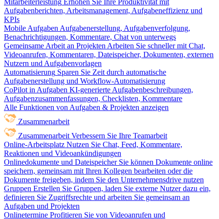
Mitarbeiterleistung
Erhöhen Sie Ihre Produktivität mit
Aufgabenberichten, Arbeitsmanagement, Aufgabeneffizienz und
KPIs
Mobile Aufgaben
Aufgabenerstellung, Aufgabenverfolgung,
Benachrichtigungen, Kommentare, Chat von unterwegs
Gemeinsame Arbeit an Projekten
Arbeiten Sie schneller mit Chat,
Videoanrufen, Kommentaren, Dateispeicher, Dokumenten, externen
Nutzern und Aufgabenvorlagen
Automatisierung
Sparen Sie Zeit durch automatische
Aufgabenerstellung und Workflow-Automatisierung
CoPilot in Aufgaben
KI-generierte Aufgabenbeschreibungen,
Aufgabenzusammenfassungen, Checklisten, Kommentare
Alle Funktionen von Aufgaben & Projekten anzeigen
Zusammenarbeit
Zusammenarbeit
Verbessern Sie Ihre Teamarbeit
Online-Arbeitsplatz
Nutzen Sie Chat, Feed, Kommentare,
Reaktionen und Videoankündigungen
Onlinedokumente und Dateispeicher
Sie können Dokumente online
speichern, gemeinsam mit Ihren Kollegen bearbeiten oder die
Dokumente freigeben, indem Sie den Unternehmensdrive nutzen
Gruppen
Erstellen Sie Gruppen, laden Sie externe Nutzer dazu ein,
definieren Sie Zugriffsrechte und arbeiten Sie gemeinsam an
Aufgaben und Projekten
Onlinetermine
Profitieren Sie von Videoanrufen und