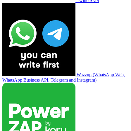
Twilio SMS
Wazzup (WhatsApp Web,
WhatsApp Business API, Telegram and Instagram)