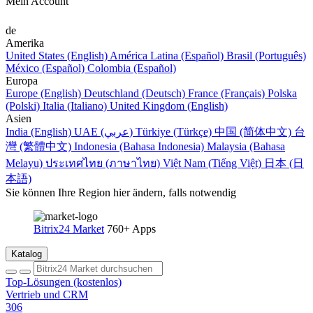
Mein Account
de
Amerika
United States (English)
América Latina (Español)
Brasil (Português)
México (Español)
Colombia (Español)
Europa
Europe (English)
Deutschland (Deutsch)
France (Français)
Polska
(Polski)
Italia (Italiano)
United Kingdom (English)
Asien
India (English)
UAE (عربي)
Türkiye (Türkçe)
中国 (简体中文)
台
灣 (繁體中文)
Indonesia (Bahasa Indonesia)
Malaysia (Bahasa
Melayu)
ประเทศไทย (ภาษาไทย)
Việt Nam (Tiếng Việt)
日本 (日
本語)
Sie können Ihre Region hier ändern, falls notwendig
Bitrix24 Market
760+ Apps
Katalog
Top-Lösungen (kostenlos)
Vertrieb und CRM
306