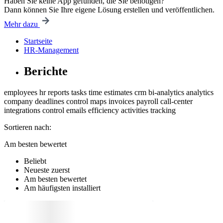
Haben Sie keine App gefunden, die Sie benötigen?
Dann können Sie Ihre eigene Lösung erstellen und veröffentlichen.
Mehr dazu
Startseite
HR-Management
Berichte
employees
hr
reports
tasks
time estimates
crm
bi-analytics
analytics
company
deadlines control
maps
invoices
payroll
call-center
integrations
control
emails
efficiency
activities
tracking
Sortieren nach:
Am besten bewertet
Beliebt
Neueste zuerst
Am besten bewertet
Am häufigsten installiert