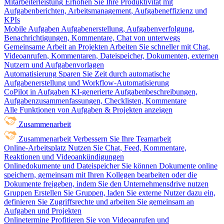
Mitarbeiterleistung
Erhöhen Sie Ihre Produktivität mit
Aufgabenberichten, Arbeitsmanagement, Aufgabeneffizienz und
KPIs
Mobile Aufgaben
Aufgabenerstellung, Aufgabenverfolgung,
Benachrichtigungen, Kommentare, Chat von unterwegs
Gemeinsame Arbeit an Projekten
Arbeiten Sie schneller mit Chat,
Videoanrufen, Kommentaren, Dateispeicher, Dokumenten, externen
Nutzern und Aufgabenvorlagen
Automatisierung
Sparen Sie Zeit durch automatische
Aufgabenerstellung und Workflow-Automatisierung
CoPilot in Aufgaben
KI-generierte Aufgabenbeschreibungen,
Aufgabenzusammenfassungen, Checklisten, Kommentare
Alle Funktionen von Aufgaben & Projekten anzeigen
Zusammenarbeit
Zusammenarbeit
Verbessern Sie Ihre Teamarbeit
Online-Arbeitsplatz
Nutzen Sie Chat, Feed, Kommentare,
Reaktionen und Videoankündigungen
Onlinedokumente und Dateispeicher
Sie können Dokumente online
speichern, gemeinsam mit Ihren Kollegen bearbeiten oder die
Dokumente freigeben, indem Sie den Unternehmensdrive nutzen
Gruppen
Erstellen Sie Gruppen, laden Sie externe Nutzer dazu ein,
definieren Sie Zugriffsrechte und arbeiten Sie gemeinsam an
Aufgaben und Projekten
Onlinetermine
Profitieren Sie von Videoanrufen und