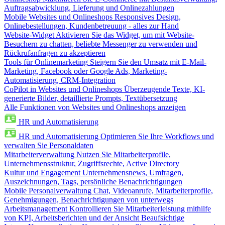
Auftragsabwicklung, Lieferung und Onlinezahlungen
Mobile Websites und Onlineshops
Responsives Design,
Onlinebestellungen, Kundenbetreuung - alles zur Hand
Website-Widget
Aktivieren Sie das Widget, um mit Website-
Besuchern zu chatten, beliebte Messenger zu verwenden und
Rückrufanfragen zu akzeptieren
Tools für Onlinemarketing
Steigern Sie den Umsatz mit E-Mail-
Marketing, Facebook oder Google Ads, Marketing-
Automatisierung, CRM-Integration
CoPilot in Websites und Onlineshops
Überzeugende Texte, KI-
generierte Bilder, detaillierte Prompts, Textübersetzung
Alle Funktionen von Websites und Onlineshops anzeigen
HR und Automatisierung
HR und Automatisierung
Optimieren Sie Ihre Workflows und
verwalten Sie Personaldaten
Mitarbeiterverwaltung
Nutzen Sie Mitarbeiterprofile,
Unternehmensstruktur, Zugriffsrechte, Active Directory
Kultur und Engagement
Unternehmensnews, Umfragen,
Auszeichnungen, Tags, persönliche Benachrichtigungen
Mobile Personalverwaltung
Chat, Videoanrufe, Mitarbeiterprofile,
Genehmigungen, Benachrichtigungen von unterwegs
Arbeitsmanagement
Kontrollieren Sie Mitarbeiterleistung mithilfe
von KPI, Arbeitsberichten und der Ansicht Beaufsichtige