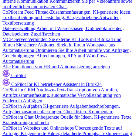
Interne Kommunikation
Kommunizieren Sie per Videoanrufe sowie
in öffentlichen und privaten Chats
CoPilot im Feed
Thread-Zusammenfassungen, KI-generierte Ideen,
Textbearbeitung und –erstellung, KI-geschriebene Antworten,
Textübersetzung
Datenverwaltung
Arbeit mit Wissensbasen, Onlinedokumenten,
Dateispeicher, Zugriffsrechten
MCP-Server
Verbinden Sie externe KI-Tools mit Bitrix24 und
führen Sie sichere Aktionen direkt in Ihrem Workspace aus
Automatisierung
Optimieren Sie Ihre Arbeit mithilfe von Anfragen,
Genehmigungen, Abrechnungen, RPA und Workflow-
Automatisierung
Alle Funktionen von HR und Automatisierung anzeigen
CoPilot
CoPilot
Ihr KI-betriebener Assistent in Bitrix24
CoPilot im CRM
Audio-zu-Text-Transkription von Anrufen,
Anrufzusammenfassung, automatische Vervollständigung von
Feldern in Aufträgen
CoPilot in Aufgaben
KI-generierte Aufgabenbeschreibungen,
Aufgabenzusammenfassungen, Checklisten, Kommentare
CoPilot im Chat
Unbegrenzte Quelle für Ideen, KI-generierte Texte,
Brainstorming und mehr
CoPilot in Websites und Onlineshops
Überzeugende Texte auf
Anfrage, KI-generierte Bilder, detaillierte Prompts, Textübersetzung