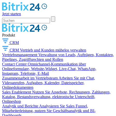
Jetzt starten
Produkt
CRM
CRM
Vertrieb und Kunden mühelos verwalten
Vertriebsmanagement
Verwaltung von Leads, Aufträgen, Kontakten,
Pipelines, Zugriffsrechten und Rollen
Contact Center
Omnichannel-Kommunikation über
Onlineformulare, Website-Widget, Live-Chat, WhatsApp,
Instagram, Telefonie, E-Mail
Zusammenarbeit im Vertriebsteam
Arbeiten Sie mit Chat,
Videoanrufen, Aufgaben, Kalender, Dateispeicher,
Onlinedokumenten
Sales Enablement
Nutzen Sie Angebote, Rechnungen, Zahlungen,
Katalog, Bestandsverwaltung, elektronische Unterschrift,
Onlineshop
Analytik und Berichte
Analysieren Sie Sales Funnel,
Mitarbeiterleistung, nutzen Sie Geschäftsanalytik und BI-
Dashboards