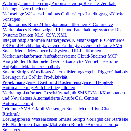
Währungskurse
Lieferung
Automatisierung
Berichte
Vertikale
Lösungen
Verschiedenes
Mehrseitige Websites
Landings
Onlineshops
Landingpage-Blöcke
Sonstiges
Migration ins Bitrix24
Integrationsplattformen
E-Commerce
Marketplaces
Kleinanzeigen
ERP und Buchhaltungssysteme
BI-
Systeme
Banken
XLS, CSV, XML
Integrationsplattformen
Marketplaces
Kleinanzeigen
E-Commerce
ERP und Buchhaltungssysteme
Zahlungssysteme
Telefonie
SMS
Social Media
Messenger
BI-Systeme
HR-Plattformen
Marketingplattformen
Aufgabensysteme
Cloud-Speicher
MCP
Analytik der Drittanbieter
Geschäftsanalytik
Vertrieb
Telefonie
Aufgaben
Mitarbeiter
Chatbots
Smarte Skripts
Workflows
Automatisierungsregeln
Trigger
Chatbots
Lösungen für CoPilot
Produktivität
Projektmanagement
Zeit- und Kostenmanagement
Helpdesk
Automatisierung
Berichte
Integrationen
Marketingplattformen
Geschäftsanalytik
SMS
E-Mail-Kampagnen
und Newsletters
Automatisierte Anrufe
Call Centers
Automatisierung
Telefonie
SMS
E-Mail
Messenger
Social Media
Live-Chat
Rückrufe
Lösungspresets
Wissensbasen
Smarte Skripts
Vorlagen der Startseite
HR-Plattformen
Training
Motivation
Berichte
Automatisierung
Sonstiges