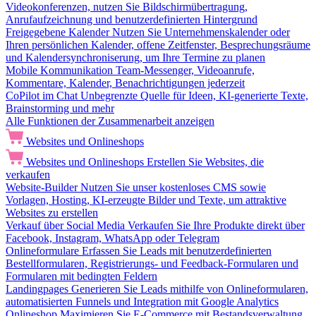
Videokonferenzen, nutzen Sie Bildschirmübertragung,
Anrufaufzeichnung und benutzerdefinierten Hintergrund
Freigegebene Kalender
Nutzen Sie Unternehmenskalender oder
Ihren persönlichen Kalender, offene Zeitfenster, Besprechungsräume
und Kalendersynchroniserung, um Ihre Termine zu planen
Mobile Kommunikation
Team-Messenger, Videoanrufe,
Kommentare, Kalender, Benachrichtigungen jederzeit
CoPilot im Chat
Unbegrenzte Quelle für Ideen, KI-generierte Texte,
Brainstorming und mehr
Alle Funktionen der Zusammenarbeit anzeigen
Websites und Onlineshops
Websites und Onlineshops
Erstellen Sie Websites, die
verkaufen
Website-Builder
Nutzen Sie unser kostenloses CMS sowie
Vorlagen, Hosting, KI-erzeugte Bilder und Texte, um attraktive
Websites zu erstellen
Verkauf über Social Media
Verkaufen Sie Ihre Produkte direkt über
Facebook, Instagram, WhatsApp oder Telegram
Onlineformulare
Erfassen Sie Leads mit benutzerdefinierten
Bestellformularen, Registrierungs- und Feedback-Formularen und
Formularen mit bedingten Feldern
Landingpages
Generieren Sie Leads mithilfe von Onlineformularen,
automatisierten Funnels und Integration mit Google Analytics
Onlineshop
Maximieren Sie E-Commerce mit Bestandsverwaltung,