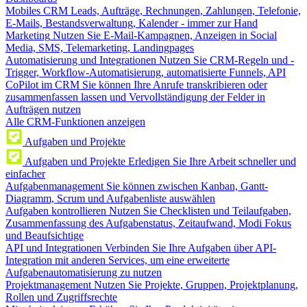
Mobiles CRM
Leads, Aufträge, Rechnungen, Zahlungen, Telefonie,
E-Mails, Bestandsverwaltung, Kalender - immer zur Hand
Marketing
Nutzen Sie E-Mail-Kampagnen, Anzeigen in Social
Media, SMS, Telemarketing, Landingpages
Automatisierung und Integrationen
Nutzen Sie CRM-Regeln und -
Trigger, Workflow-Automatisierung, automatisierte Funnels, API
CoPilot im CRM
Sie können Ihre Anrufe transkribieren oder
zusammenfassen lassen und Vervollständigung der Felder in
Aufträgen nutzen
Alle CRM-Funktionen anzeigen
Aufgaben und Projekte
Aufgaben und Projekte
Erledigen Sie Ihre Arbeit schneller und
einfacher
Aufgabenmanagement
Sie können zwischen Kanban, Gantt-
Diagramm, Scrum und Aufgabenliste auswählen
Aufgaben kontrollieren
Nutzen Sie Checklisten und Teilaufgaben,
Zusammenfassung des Aufgabenstatus, Zeitaufwand, Modi Fokus
und Beaufsichtige
API und Integrationen
Verbinden Sie Ihre Aufgaben über API-
Integration mit anderen Services, um eine erweiterte
Aufgabenautomatisierung zu nutzen
Projektmanagement
Nutzen Sie Projekte, Gruppen, Projektplanung,
Rollen und Zugriffsrechte