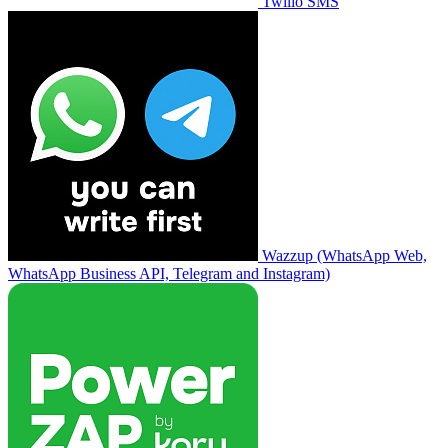
Twilio SMS
Wazzup (WhatsApp Web,
WhatsApp Business API, Telegram and Instagram)