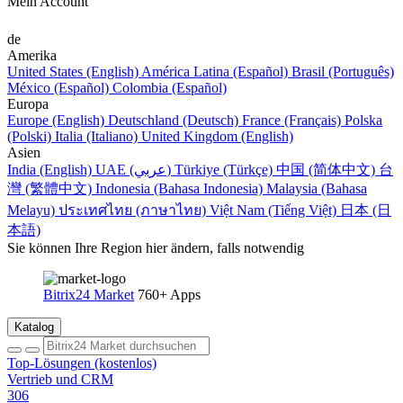
Mein Account
de
Amerika
United States (English)
América Latina (Español)
Brasil (Português)
México (Español)
Colombia (Español)
Europa
Europe (English)
Deutschland (Deutsch)
France (Français)
Polska
(Polski)
Italia (Italiano)
United Kingdom (English)
Asien
India (English)
UAE (عربي)
Türkiye (Türkçe)
中国 (简体中文)
台
灣 (繁體中文)
Indonesia (Bahasa Indonesia)
Malaysia (Bahasa
Melayu)
ประเทศไทย (ภาษาไทย)
Việt Nam (Tiếng Việt)
日本 (日
本語)
Sie können Ihre Region hier ändern, falls notwendig
Bitrix24 Market
760+ Apps
Katalog
Top-Lösungen (kostenlos)
Vertrieb und CRM
306