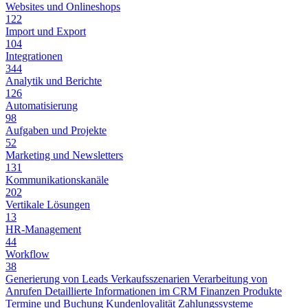
Websites und Onlineshops
122
Import und Export
104
Integrationen
344
Analytik und Berichte
126
Automatisierung
98
Aufgaben und Projekte
52
Marketing und Newsletters
131
Kommunikationskanäle
202
Vertikale Lösungen
13
HR-Management
44
Workflow
38
Generierung von Leads
Verkaufsszenarien
Verarbeitung von
Anrufen
Detaillierte Informationen im CRM
Finanzen
Produkte
Termine und Buchung
Kundenloyalität
Zahlungssysteme