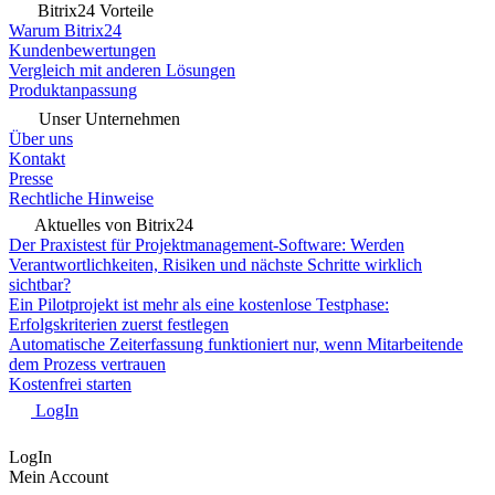
Bitrix24 Vorteile
Warum Bitrix24
Kundenbewertungen
Vergleich mit anderen Lösungen
Produktanpassung
Unser Unternehmen
Über uns
Kontakt
Presse
Rechtliche Hinweise
Aktuelles von Bitrix24
Der Praxistest für Projektmanagement-Software: Werden
Verantwortlichkeiten, Risiken und nächste Schritte wirklich
sichtbar?
Ein Pilotprojekt ist mehr als eine kostenlose Testphase:
Erfolgskriterien zuerst festlegen
Automatische Zeiterfassung funktioniert nur, wenn Mitarbeitende
dem Prozess vertrauen
Kostenfrei starten
LogIn
LogIn
Mein Account