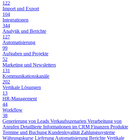
122
Import und Export
104
Integrationen
344
Analytik und Berichte
127
Automatisierung
99
Aufgaben und Projekte
52
Marketing und Newsletters
131
Kommunikationskanäle
202
Vertikale Lösungen
13
HR-Management
44
Workflow
38
Generierung von Leads
Verkaufsszenarien
Verarbeitung von
Anrufen
Detaillierte Informationen im CRM
Finanzen
Produkte
Termine und Buchung
Kundenloyalität
Zahlungssysteme
Währungskurse
Lieferung
Automatisierung
Berichte
Vertikale