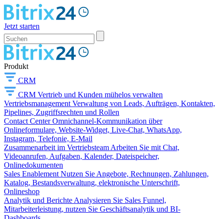
Jetzt starten
Produkt
CRM
CRM
Vertrieb und Kunden mühelos verwalten
Vertriebsmanagement
Verwaltung von Leads, Aufträgen, Kontakten,
Pipelines, Zugriffsrechten und Rollen
Contact Center
Omnichannel-Kommunikation über
Onlineformulare, Website-Widget, Live-Chat, WhatsApp,
Instagram, Telefonie, E-Mail
Zusammenarbeit im Vertriebsteam
Arbeiten Sie mit Chat,
Videoanrufen, Aufgaben, Kalender, Dateispeicher,
Onlinedokumenten
Sales Enablement
Nutzen Sie Angebote, Rechnungen, Zahlungen,
Katalog, Bestandsverwaltung, elektronische Unterschrift,
Onlineshop
Analytik und Berichte
Analysieren Sie Sales Funnel,
Mitarbeiterleistung, nutzen Sie Geschäftsanalytik und BI-
Dashboards