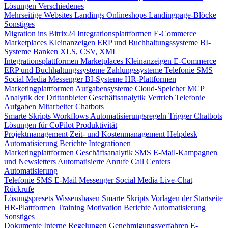
Lösungen
Verschiedenes
Mehrseitige Websites
Landings
Onlineshops
Landingpage-Blöcke
Sonstiges
Migration ins Bitrix24
Integrationsplattformen
E-Commerce
Marketplaces
Kleinanzeigen
ERP und Buchhaltungssysteme
BI-
Systeme
Banken
XLS, CSV, XML
Integrationsplattformen
Marketplaces
Kleinanzeigen
E-Commerce
ERP und Buchhaltungssysteme
Zahlungssysteme
Telefonie
SMS
Social Media
Messenger
BI-Systeme
HR-Plattformen
Marketingplattformen
Aufgabensysteme
Cloud-Speicher
MCP
Analytik der Drittanbieter
Geschäftsanalytik
Vertrieb
Telefonie
Aufgaben
Mitarbeiter
Chatbots
Smarte Skripts
Workflows
Automatisierungsregeln
Trigger
Chatbots
Lösungen für CoPilot
Produktivität
Projektmanagement
Zeit- und Kostenmanagement
Helpdesk
Automatisierung
Berichte
Integrationen
Marketingplattformen
Geschäftsanalytik
SMS
E-Mail-Kampagnen
und Newsletters
Automatisierte Anrufe
Call Centers
Automatisierung
Telefonie
SMS
E-Mail
Messenger
Social Media
Live-Chat
Rückrufe
Lösungspresets
Wissensbasen
Smarte Skripts
Vorlagen der Startseite
HR-Plattformen
Training
Motivation
Berichte
Automatisierung
Sonstiges
Dokumente
Interne Regelungen
Genehmigungsverfahren
E-