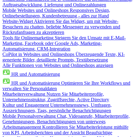
Auftragsabwicklung, Lieferung und Onlinezahlungen
Mobile Websites und Onlineshops
Responsives Design,
Onlinebestellungen, Kundenbetreuung - alles zur Hand
Website-Widget
Aktivieren Sie das Widget, um mit Website-
Besuchern zu chatten, beliebte Messenger zu verwenden und
Rückrufanfragen zu akzeptieren
Tools für Onlinemarketing
Steigern Sie den Umsatz mit E-Mail-
Marketing, Facebook oder Google Ads, Marketing-
Automatisierung, CRM-Integration
CoPilot in Websites und Onlineshops
Überzeugende Texte, KI-
generierte Bilder, detaillierte Prompts, Textübersetzung
Alle Funktionen von Websites und Onlineshops anzeigen
HR und Automatisierung
HR und Automatisierung
Optimieren Sie Ihre Workflows und
verwalten Sie Personaldaten
Mitarbeiterverwaltung
Nutzen Sie Mitarbeiterprofile,
Unternehmensstruktur, Zugriffsrechte, Active Directory
Kultur und Engagement
Unternehmensnews, Umfragen,
Auszeichnungen, Tags, persönliche Benachrichtigungen
Mobile Personalverwaltung
Chat, Videoanrufe, Mitarbeiterprofile,
Genehmigungen, Benachrichtigungen von unterwegs
Arbeitsmanagement
Kontrollieren Sie Mitarbeiterleistung mithilfe
von KPI, Arbeitsberichten und der Ansicht Beaufsichtige