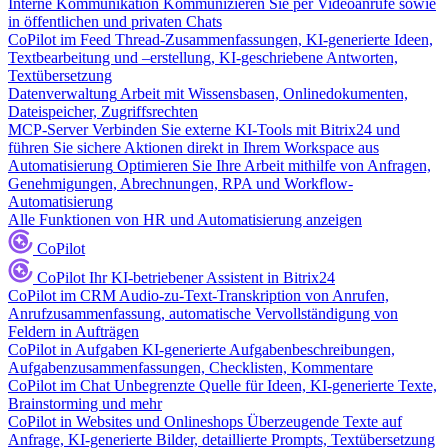
Interne Kommunikation
Kommunizieren Sie per Videoanrufe sowie
in öffentlichen und privaten Chats
CoPilot im Feed
Thread-Zusammenfassungen, KI-generierte Ideen,
Textbearbeitung und –erstellung, KI-geschriebene Antworten,
Textübersetzung
Datenverwaltung
Arbeit mit Wissensbasen, Onlinedokumenten,
Dateispeicher, Zugriffsrechten
MCP-Server
Verbinden Sie externe KI-Tools mit Bitrix24 und
führen Sie sichere Aktionen direkt in Ihrem Workspace aus
Automatisierung
Optimieren Sie Ihre Arbeit mithilfe von Anfragen,
Genehmigungen, Abrechnungen, RPA und Workflow-
Automatisierung
Alle Funktionen von HR und Automatisierung anzeigen
CoPilot
CoPilot
Ihr KI-betriebener Assistent in Bitrix24
CoPilot im CRM
Audio-zu-Text-Transkription von Anrufen,
Anrufzusammenfassung, automatische Vervollständigung von
Feldern in Aufträgen
CoPilot in Aufgaben
KI-generierte Aufgabenbeschreibungen,
Aufgabenzusammenfassungen, Checklisten, Kommentare
CoPilot im Chat
Unbegrenzte Quelle für Ideen, KI-generierte Texte,
Brainstorming und mehr
CoPilot in Websites und Onlineshops
Überzeugende Texte auf
Anfrage, KI-generierte Bilder, detaillierte Prompts, Textübersetzung