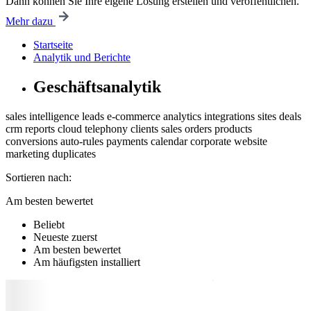
Dann können Sie Ihre eigene Lösung erstellen und veröffentlichen.
Mehr dazu
Startseite
Analytik und Berichte
Geschäftsanalytik
sales intelligence
leads
e-commerce
analytics
integrations
sites
deals
crm
reports
cloud
telephony
clients
sales
orders
products
conversions
auto-rules
payments
calendar
corporate website
marketing
duplicates
Sortieren nach:
Am besten bewertet
Beliebt
Neueste zuerst
Am besten bewertet
Am häufigsten installiert