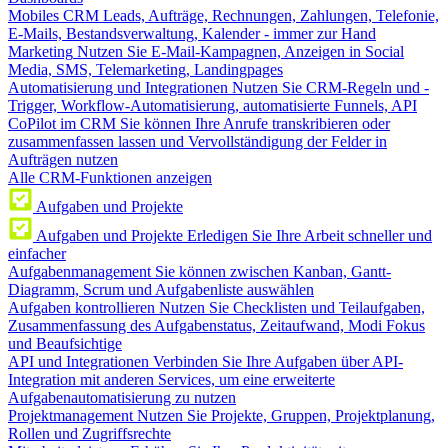
Mobiles CRM
Leads, Aufträge, Rechnungen, Zahlungen, Telefonie,
E-Mails, Bestandsverwaltung, Kalender - immer zur Hand
Marketing
Nutzen Sie E-Mail-Kampagnen, Anzeigen in Social
Media, SMS, Telemarketing, Landingpages
Automatisierung und Integrationen
Nutzen Sie CRM-Regeln und -
Trigger, Workflow-Automatisierung, automatisierte Funnels, API
CoPilot im CRM
Sie können Ihre Anrufe transkribieren oder
zusammenfassen lassen und Vervollständigung der Felder in
Aufträgen nutzen
Alle CRM-Funktionen anzeigen
Aufgaben und Projekte
Aufgaben und Projekte
Erledigen Sie Ihre Arbeit schneller und
einfacher
Aufgabenmanagement
Sie können zwischen Kanban, Gantt-
Diagramm, Scrum und Aufgabenliste auswählen
Aufgaben kontrollieren
Nutzen Sie Checklisten und Teilaufgaben,
Zusammenfassung des Aufgabenstatus, Zeitaufwand, Modi Fokus
und Beaufsichtige
API und Integrationen
Verbinden Sie Ihre Aufgaben über API-
Integration mit anderen Services, um eine erweiterte
Aufgabenautomatisierung zu nutzen
Projektmanagement
Nutzen Sie Projekte, Gruppen, Projektplanung,
Rollen und Zugriffsrechte