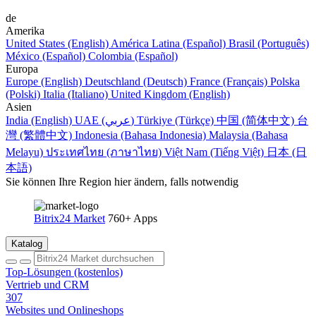
de
Amerika
United States (English)
América Latina (Español)
Brasil (Português)
México (Español)
Colombia (Español)
Europa
Europe (English)
Deutschland (Deutsch)
France (Français)
Polska
(Polski)
Italia (Italiano)
United Kingdom (English)
Asien
India (English)
UAE (عربي)
Türkiye (Türkçe)
中国 (简体中文)
台
灣 (繁體中文)
Indonesia (Bahasa Indonesia)
Malaysia (Bahasa
Melayu)
ประเทศไทย (ภาษาไทย)
Việt Nam (Tiếng Việt)
日本 (日
本語)
Sie können Ihre Region hier ändern, falls notwendig
Bitrix24 Market
760+ Apps
Katalog
Top-Lösungen (kostenlos)
Vertrieb und CRM
307
Websites und Onlineshops