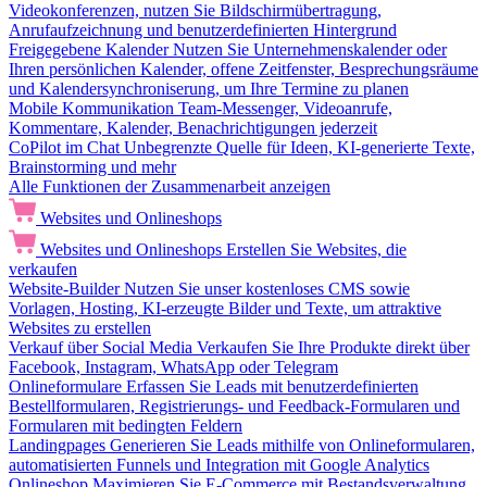
Videokonferenzen, nutzen Sie Bildschirmübertragung,
Anrufaufzeichnung und benutzerdefinierten Hintergrund
Freigegebene Kalender
Nutzen Sie Unternehmenskalender oder
Ihren persönlichen Kalender, offene Zeitfenster, Besprechungsräume
und Kalendersynchroniserung, um Ihre Termine zu planen
Mobile Kommunikation
Team-Messenger, Videoanrufe,
Kommentare, Kalender, Benachrichtigungen jederzeit
CoPilot im Chat
Unbegrenzte Quelle für Ideen, KI-generierte Texte,
Brainstorming und mehr
Alle Funktionen der Zusammenarbeit anzeigen
Websites und Onlineshops
Websites und Onlineshops
Erstellen Sie Websites, die
verkaufen
Website-Builder
Nutzen Sie unser kostenloses CMS sowie
Vorlagen, Hosting, KI-erzeugte Bilder und Texte, um attraktive
Websites zu erstellen
Verkauf über Social Media
Verkaufen Sie Ihre Produkte direkt über
Facebook, Instagram, WhatsApp oder Telegram
Onlineformulare
Erfassen Sie Leads mit benutzerdefinierten
Bestellformularen, Registrierungs- und Feedback-Formularen und
Formularen mit bedingten Feldern
Landingpages
Generieren Sie Leads mithilfe von Onlineformularen,
automatisierten Funnels und Integration mit Google Analytics
Onlineshop
Maximieren Sie E-Commerce mit Bestandsverwaltung,