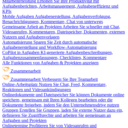
Mitarbeiterleistung
Erhöhen Sie Ihre Produktivität mit
Aufgabenberichten, Arbeitsmanagement, Aufgabeneffizienz und
KPIs
Mobile Aufgaben
Aufgabenerstellung, Aufgabenverfolgung,
Benachrichtigungen, Kommentare, Chat von unterwegs
Gemeinsame Arbeit an Projekten
Arbeiten Sie schneller mit Chat,
Videoanrufen, Kommentaren, Dateispeicher, Dokumenten, externen
Nutzern und Aufgabenvorlagen
Automatisierung
Sparen Sie Zeit durch automatische
Aufgabenerstellung und Workflow-Automatisierung
CoPilot in Aufgaben
KI-generierte Aufgabenbeschreibungen,
Aufgabenzusammenfassungen, Checklisten, Kommentare
Alle Funktionen von Aufgaben & Projekten anzeigen
Zusammenarbeit
Zusammenarbeit
Verbessern Sie Ihre Teamarbeit
Online-Arbeitsplatz
Nutzen Sie Chat, Feed, Kommentare,
Reaktionen und Videoankündigungen
Onlinedokumente und Dateispeicher
Sie können Dokumente online
speichern, gemeinsam mit Ihren Kollegen bearbeiten oder die
Dokumente freigeben, indem Sie den Unternehmensdrive nutzen
Gruppen
Erstellen Sie Gruppen, laden Sie externe Nutzer dazu ein,
definieren Sie Zugriffsrechte und arbeiten Sie gemeinsam an
Aufgaben und Projekten
Onlinetermine
Profitieren Sie von Videoanrufen und