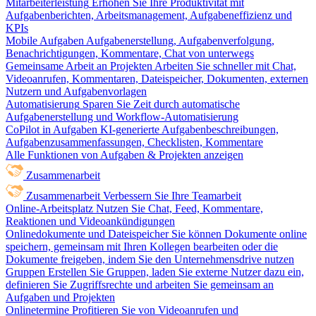
Mitarbeiterleistung
Erhöhen Sie Ihre Produktivität mit
Aufgabenberichten, Arbeitsmanagement, Aufgabeneffizienz und
KPIs
Mobile Aufgaben
Aufgabenerstellung, Aufgabenverfolgung,
Benachrichtigungen, Kommentare, Chat von unterwegs
Gemeinsame Arbeit an Projekten
Arbeiten Sie schneller mit Chat,
Videoanrufen, Kommentaren, Dateispeicher, Dokumenten, externen
Nutzern und Aufgabenvorlagen
Automatisierung
Sparen Sie Zeit durch automatische
Aufgabenerstellung und Workflow-Automatisierung
CoPilot in Aufgaben
KI-generierte Aufgabenbeschreibungen,
Aufgabenzusammenfassungen, Checklisten, Kommentare
Alle Funktionen von Aufgaben & Projekten anzeigen
Zusammenarbeit
Zusammenarbeit
Verbessern Sie Ihre Teamarbeit
Online-Arbeitsplatz
Nutzen Sie Chat, Feed, Kommentare,
Reaktionen und Videoankündigungen
Onlinedokumente und Dateispeicher
Sie können Dokumente online
speichern, gemeinsam mit Ihren Kollegen bearbeiten oder die
Dokumente freigeben, indem Sie den Unternehmensdrive nutzen
Gruppen
Erstellen Sie Gruppen, laden Sie externe Nutzer dazu ein,
definieren Sie Zugriffsrechte und arbeiten Sie gemeinsam an
Aufgaben und Projekten
Onlinetermine
Profitieren Sie von Videoanrufen und