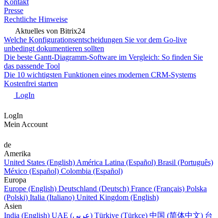
Kontakt
Presse
Rechtliche Hinweise
Aktuelles von Bitrix24
Welche Konfigurationsentscheidungen Sie vor dem Go-live
unbedingt dokumentieren sollten
Die beste Gantt-Diagramm-Software im Vergleich: So finden Sie
das passende Tool
Die 10 wichtigsten Funktionen eines modernen CRM-Systems
Kostenfrei starten
LogIn
LogIn
Mein Account
de
Amerika
United States (English)
América Latina (Español)
Brasil (Português)
México (Español)
Colombia (Español)
Europa
Europe (English)
Deutschland (Deutsch)
France (Français)
Polska
(Polski)
Italia (Italiano)
United Kingdom (English)
Asien
India (English)
UAE (عربي)
Türkiye (Türkçe)
中国 (简体中文)
台