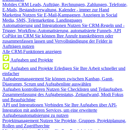
Mobiles CRM
Leads, Aufträge, Rechnungen, Zahlungen, Telefonie,
E-Mails, Bestandsverwaltung, Kalender - immer zur Hand
Marketing
Nutzen Sie E-Mail-Kampagnen, Anzeigen in Social
Media, SMS, Telemarketing, Landingpages
Automatisierung und Integrationen
Nutzen Sie CRM-Regeln und -
Trigger, Workflow-Automatisierung, automatisierte Funnels, API
CoPilot im CRM
Sie können Ihre Anrufe transkribieren oder
zusammenfassen lassen und Vervollständigung der Felder in
Aufträgen nutzen
Alle CRM-Funktionen anzeigen
Aufgaben und Projekte
Aufgaben und Projekte
Erledigen Sie Ihre Arbeit schneller und
einfacher
Aufgabenmanagement
Sie können zwischen Kanban, Gantt-
Diagramm, Scrum und Aufgabenliste auswählen
Aufgaben kontrollieren
Nutzen Sie Checklisten und Teilaufgaben,
Zusammenfassung des Aufgabenstatus, Zeitaufwand, Modi Fokus
und Beaufsichtige
API und Integrationen
Verbinden Sie Ihre Aufgaben über API-
Integration mit anderen Services, um eine erweiterte
Aufgabenautomatisierung zu nutzen
Projektmanagement
Nutzen Sie Projekte, Gruppen, Projektplanung,
Rollen und Zugriffsrechte