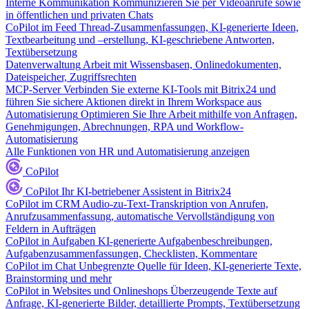
Interne Kommunikation
Kommunizieren Sie per Videoanrufe sowie
in öffentlichen und privaten Chats
CoPilot im Feed
Thread-Zusammenfassungen, KI-generierte Ideen,
Textbearbeitung und –erstellung, KI-geschriebene Antworten,
Textübersetzung
Datenverwaltung
Arbeit mit Wissensbasen, Onlinedokumenten,
Dateispeicher, Zugriffsrechten
MCP-Server
Verbinden Sie externe KI-Tools mit Bitrix24 und
führen Sie sichere Aktionen direkt in Ihrem Workspace aus
Automatisierung
Optimieren Sie Ihre Arbeit mithilfe von Anfragen,
Genehmigungen, Abrechnungen, RPA und Workflow-
Automatisierung
Alle Funktionen von HR und Automatisierung anzeigen
CoPilot
CoPilot
Ihr KI-betriebener Assistent in Bitrix24
CoPilot im CRM
Audio-zu-Text-Transkription von Anrufen,
Anrufzusammenfassung, automatische Vervollständigung von
Feldern in Aufträgen
CoPilot in Aufgaben
KI-generierte Aufgabenbeschreibungen,
Aufgabenzusammenfassungen, Checklisten, Kommentare
CoPilot im Chat
Unbegrenzte Quelle für Ideen, KI-generierte Texte,
Brainstorming und mehr
CoPilot in Websites und Onlineshops
Überzeugende Texte auf
Anfrage, KI-generierte Bilder, detaillierte Prompts, Textübersetzung