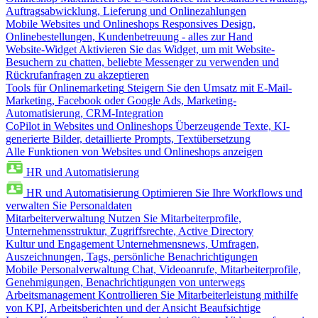
Auftragsabwicklung, Lieferung und Onlinezahlungen
Mobile Websites und Onlineshops
Responsives Design,
Onlinebestellungen, Kundenbetreuung - alles zur Hand
Website-Widget
Aktivieren Sie das Widget, um mit Website-
Besuchern zu chatten, beliebte Messenger zu verwenden und
Rückrufanfragen zu akzeptieren
Tools für Onlinemarketing
Steigern Sie den Umsatz mit E-Mail-
Marketing, Facebook oder Google Ads, Marketing-
Automatisierung, CRM-Integration
CoPilot in Websites und Onlineshops
Überzeugende Texte, KI-
generierte Bilder, detaillierte Prompts, Textübersetzung
Alle Funktionen von Websites und Onlineshops anzeigen
HR und Automatisierung
HR und Automatisierung
Optimieren Sie Ihre Workflows und
verwalten Sie Personaldaten
Mitarbeiterverwaltung
Nutzen Sie Mitarbeiterprofile,
Unternehmensstruktur, Zugriffsrechte, Active Directory
Kultur und Engagement
Unternehmensnews, Umfragen,
Auszeichnungen, Tags, persönliche Benachrichtigungen
Mobile Personalverwaltung
Chat, Videoanrufe, Mitarbeiterprofile,
Genehmigungen, Benachrichtigungen von unterwegs
Arbeitsmanagement
Kontrollieren Sie Mitarbeiterleistung mithilfe
von KPI, Arbeitsberichten und der Ansicht Beaufsichtige