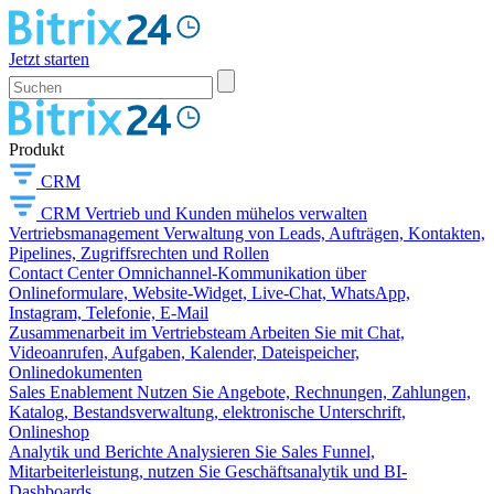
Jetzt starten
Produkt
CRM
CRM
Vertrieb und Kunden mühelos verwalten
Vertriebsmanagement
Verwaltung von Leads, Aufträgen, Kontakten,
Pipelines, Zugriffsrechten und Rollen
Contact Center
Omnichannel-Kommunikation über
Onlineformulare, Website-Widget, Live-Chat, WhatsApp,
Instagram, Telefonie, E-Mail
Zusammenarbeit im Vertriebsteam
Arbeiten Sie mit Chat,
Videoanrufen, Aufgaben, Kalender, Dateispeicher,
Onlinedokumenten
Sales Enablement
Nutzen Sie Angebote, Rechnungen, Zahlungen,
Katalog, Bestandsverwaltung, elektronische Unterschrift,
Onlineshop
Analytik und Berichte
Analysieren Sie Sales Funnel,
Mitarbeiterleistung, nutzen Sie Geschäftsanalytik und BI-
Dashboards