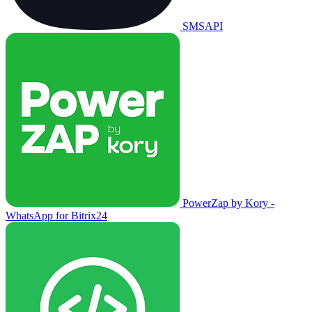
SMSAPI
PowerZap by Kory -
WhatsApp for Bitrix24