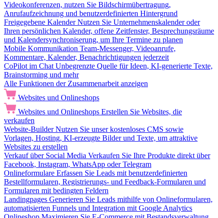
Videokonferenzen, nutzen Sie Bildschirmübertragung,
Anrufaufzeichnung und benutzerdefinierten Hintergrund
Freigegebene Kalender
Nutzen Sie Unternehmenskalender oder
Ihren persönlichen Kalender, offene Zeitfenster, Besprechungsräume
und Kalendersynchroniserung, um Ihre Termine zu planen
Mobile Kommunikation
Team-Messenger, Videoanrufe,
Kommentare, Kalender, Benachrichtigungen jederzeit
CoPilot im Chat
Unbegrenzte Quelle für Ideen, KI-generierte Texte,
Brainstorming und mehr
Alle Funktionen der Zusammenarbeit anzeigen
Websites und Onlineshops
Websites und Onlineshops
Erstellen Sie Websites, die
verkaufen
Website-Builder
Nutzen Sie unser kostenloses CMS sowie
Vorlagen, Hosting, KI-erzeugte Bilder und Texte, um attraktive
Websites zu erstellen
Verkauf über Social Media
Verkaufen Sie Ihre Produkte direkt über
Facebook, Instagram, WhatsApp oder Telegram
Onlineformulare
Erfassen Sie Leads mit benutzerdefinierten
Bestellformularen, Registrierungs- und Feedback-Formularen und
Formularen mit bedingten Feldern
Landingpages
Generieren Sie Leads mithilfe von Onlineformularen,
automatisierten Funnels und Integration mit Google Analytics
Onlineshop
Maximieren Sie E-Commerce mit Bestandsverwaltung,