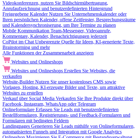
Videokonferenzen, nutzen Sie Bildschirmübertragung,
Anrufaufzeichnung und benutzerdefinierten Hintergrund
Freigegebene Kalender
Nutzen Sie Unternehmenskalender oder
Ihren persönlichen Kalender, offene Zeitfenster, Besprechungsräume
und Kalendersynchroniserung, um Ihre Termine zu planen
Mobile Kommunikation
Team-Messenger, Videoanrufe,
Kommentare, Kalender, Benachrichtigungen jederzeit
CoPilot im Chat
Unbegrenzte Quelle für Ideen, KI-generierte Texte,
Brainstorming und mehr
Alle Funktionen der Zusammenarbeit anzeigen
Websites und Onlineshops
Websites und Onlineshops
Erstellen Sie Websites, die
verkaufen
Website-Builder
Nutzen Sie unser kostenloses CMS sowie
Vorlagen, Hosting, KI-erzeugte Bilder und Texte, um attraktive
Websites zu erstellen
Verkauf über Social Media
Verkaufen Sie Ihre Produkte direkt über
Facebook, Instagram, WhatsApp oder Telegram
Onlineformulare
Erfassen Sie Leads mit benutzerdefinierten
Bestellformularen, Registrierungs- und Feedback-Formularen und
Formularen mit bedingten Feldern
Landingpages
Generieren Sie Leads mithilfe von Onlineformularen,
automatisierten Funnels und Integration mit Google Analytics
Onlineshop
Maximieren Sie E-Commerce mit Bestandsverwaltung,