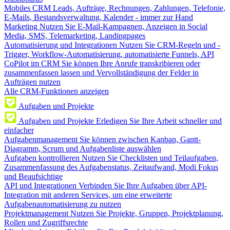
Mobiles CRM
Leads, Aufträge, Rechnungen, Zahlungen, Telefonie,
E-Mails, Bestandsverwaltung, Kalender - immer zur Hand
Marketing
Nutzen Sie E-Mail-Kampagnen, Anzeigen in Social
Media, SMS, Telemarketing, Landingpages
Automatisierung und Integrationen
Nutzen Sie CRM-Regeln und -
Trigger, Workflow-Automatisierung, automatisierte Funnels, API
CoPilot im CRM
Sie können Ihre Anrufe transkribieren oder
zusammenfassen lassen und Vervollständigung der Felder in
Aufträgen nutzen
Alle CRM-Funktionen anzeigen
Aufgaben und Projekte
Aufgaben und Projekte
Erledigen Sie Ihre Arbeit schneller und
einfacher
Aufgabenmanagement
Sie können zwischen Kanban, Gantt-
Diagramm, Scrum und Aufgabenliste auswählen
Aufgaben kontrollieren
Nutzen Sie Checklisten und Teilaufgaben,
Zusammenfassung des Aufgabenstatus, Zeitaufwand, Modi Fokus
und Beaufsichtige
API und Integrationen
Verbinden Sie Ihre Aufgaben über API-
Integration mit anderen Services, um eine erweiterte
Aufgabenautomatisierung zu nutzen
Projektmanagement
Nutzen Sie Projekte, Gruppen, Projektplanung,
Rollen und Zugriffsrechte