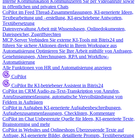
Interne Kommunikation
Kommunizieren Sie per Videoanrufe sowie
in öffentlichen und privaten Chats
CoPilot im Feed
Thread-Zusammenfassungen, KI-generierte Ideen,
Textbearbeitung und –erstellung, KI-geschriebene Antworten,
Textübersetzung
Datenverwaltung
Arbeit mit Wissensbasen, Onlinedokumenten,
Dateispeicher, Zugriffsrechten
MCP-Server
Verbinden Sie externe KI-Tools mit Bitrix24 und
führen Sie sichere Aktionen direkt in Ihrem Workspace aus
Automatisierung
Optimieren Sie Ihre Arbeit mithilfe von Anfragen,
Genehmigungen, Abrechnungen, RPA und Workflow-
Automatisierung
Alle Funktionen von HR und Automatisierung anzeigen
CoPilot
CoPilot
Ihr KI-betriebener Assistent in Bitrix24
CoPilot im CRM
Audio-zu-Text-Transkription von Anrufen,
Anrufzusammenfassung, automatische Vervollständigung von
Feldern in Aufträgen
CoPilot in Aufgaben
KI-generierte Aufgabenbeschreibungen,
Aufgabenzusammenfassungen, Checklisten, Kommentare
CoPilot im Chat
Unbegrenzte Quelle für Ideen, KI-generierte Texte,
Brainstorming und mehr
CoPilot in Websites und Onlineshops
Überzeugende Texte auf
Anfrage, KI-generierte Bilder, detaillierte Prompts, Textübersetzung