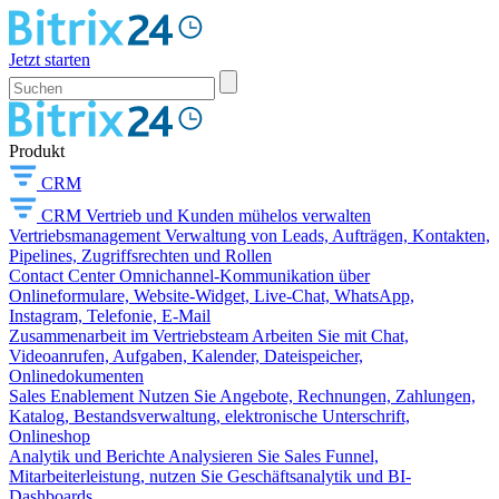
Jetzt starten
Produkt
CRM
CRM
Vertrieb und Kunden mühelos verwalten
Vertriebsmanagement
Verwaltung von Leads, Aufträgen, Kontakten,
Pipelines, Zugriffsrechten und Rollen
Contact Center
Omnichannel-Kommunikation über
Onlineformulare, Website-Widget, Live-Chat, WhatsApp,
Instagram, Telefonie, E-Mail
Zusammenarbeit im Vertriebsteam
Arbeiten Sie mit Chat,
Videoanrufen, Aufgaben, Kalender, Dateispeicher,
Onlinedokumenten
Sales Enablement
Nutzen Sie Angebote, Rechnungen, Zahlungen,
Katalog, Bestandsverwaltung, elektronische Unterschrift,
Onlineshop
Analytik und Berichte
Analysieren Sie Sales Funnel,
Mitarbeiterleistung, nutzen Sie Geschäftsanalytik und BI-
Dashboards