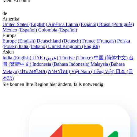
Mein Account
de
Amerika
United States (English)
América Latina (Español)
Brasil (Português)
México (Español)
Colombia (Español)
Europa
Europe (English)
Deutschland (Deutsch)
France (Français)
Polska
(Polski)
Italia (Italiano)
United Kingdom (English)
Asien
India (English)
UAE (عربي)
Türkiye (Türkçe)
中国 (简体中文)
台
灣 (繁體中文)
Indonesia (Bahasa Indonesia)
Malaysia (Bahasa
Melayu)
ประเทศไทย (ภาษาไทย)
Việt Nam (Tiếng Việt)
日本 (日
本語)
Sie können Ihre Region hier ändern, falls notwendig