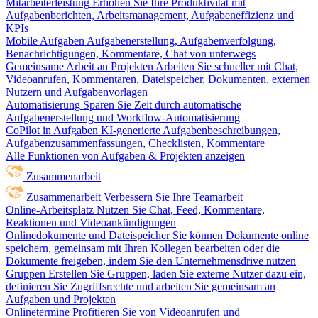
Mitarbeiterleistung
Erhöhen Sie Ihre Produktivität mit
Aufgabenberichten, Arbeitsmanagement, Aufgabeneffizienz und
KPIs
Mobile Aufgaben
Aufgabenerstellung, Aufgabenverfolgung,
Benachrichtigungen, Kommentare, Chat von unterwegs
Gemeinsame Arbeit an Projekten
Arbeiten Sie schneller mit Chat,
Videoanrufen, Kommentaren, Dateispeicher, Dokumenten, externen
Nutzern und Aufgabenvorlagen
Automatisierung
Sparen Sie Zeit durch automatische
Aufgabenerstellung und Workflow-Automatisierung
CoPilot in Aufgaben
KI-generierte Aufgabenbeschreibungen,
Aufgabenzusammenfassungen, Checklisten, Kommentare
Alle Funktionen von Aufgaben & Projekten anzeigen
Zusammenarbeit
Zusammenarbeit
Verbessern Sie Ihre Teamarbeit
Online-Arbeitsplatz
Nutzen Sie Chat, Feed, Kommentare,
Reaktionen und Videoankündigungen
Onlinedokumente und Dateispeicher
Sie können Dokumente online
speichern, gemeinsam mit Ihren Kollegen bearbeiten oder die
Dokumente freigeben, indem Sie den Unternehmensdrive nutzen
Gruppen
Erstellen Sie Gruppen, laden Sie externe Nutzer dazu ein,
definieren Sie Zugriffsrechte und arbeiten Sie gemeinsam an
Aufgaben und Projekten
Onlinetermine
Profitieren Sie von Videoanrufen und