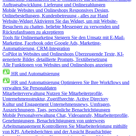
Auftragsabwicklung, Lieferung und Onlinezahlungen
Mobile Websites und Onlineshops
Responsives Design,
Onlinebestellungen, Kundenbetreuung - alles zur Hand
Website-Widget
Aktivieren Sie das Widget, um mit Website-
Besuchern zu chatten, beliebte Messenger zu verwenden und
Rückrufanfragen zu akzeptieren
Tools für Onlinemarketing
Steigern Sie den Umsatz mit E-Mail-
Marketing, Facebook oder Google Ads, Marketing-
Automatisierung, CRM-Integration
CoPilot in Websites und Onlineshops
Überzeugende Texte, KI-
generierte Bilder, detaillierte Prompts, Textübersetzung
Alle Funktionen von Websites und Onlineshops anzeigen
HR und Automatisierung
HR und Automatisierung
Optimieren Sie Ihre Workflows und
verwalten Sie Personaldaten
Mitarbeiterverwaltung
Nutzen Sie Mitarbeiterprofile,
Unternehmensstruktur, Zugriffsrechte, Active Directory
Kultur und Engagement
Unternehmensnews, Umfragen,
Auszeichnungen, Tags, persönliche Benachrichtigungen
Mobile Personalverwaltung
Chat, Videoanrufe, Mitarbeiterprofile,
Genehmigungen, Benachrichtigungen von unterwegs
Arbeitsmanagement
Kontrollieren Sie Mitarbeiterleistung mithilfe
von KPI, Arbeitsberichten und der Ansicht Beaufsichtige