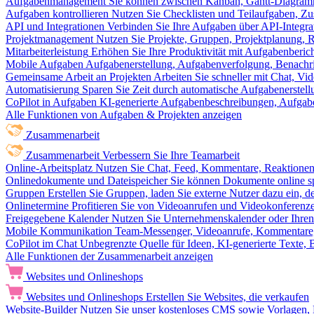
Aufgabenmanagement
Sie können zwischen Kanban, Gantt-Diagram
Aufgaben kontrollieren
Nutzen Sie Checklisten und Teilaufgaben, Z
API und Integrationen
Verbinden Sie Ihre Aufgaben über API-Integra
Projektmanagement
Nutzen Sie Projekte, Gruppen, Projektplanung, R
Mitarbeiterleistung
Erhöhen Sie Ihre Produktivität mit Aufgabenberi
Mobile Aufgaben
Aufgabenerstellung, Aufgabenverfolgung, Benachr
Gemeinsame Arbeit an Projekten
Arbeiten Sie schneller mit Chat, 
Automatisierung
Sparen Sie Zeit durch automatische Aufgabenerste
CoPilot in Aufgaben
KI-generierte Aufgabenbeschreibungen, Aufga
Alle Funktionen von Aufgaben & Projekten anzeigen
Zusammenarbeit
Zusammenarbeit
Verbessern Sie Ihre Teamarbeit
Online-Arbeitsplatz
Nutzen Sie Chat, Feed, Kommentare, Reaktione
Onlinedokumente und Dateispeicher
Sie können Dokumente online sp
Gruppen
Erstellen Sie Gruppen, laden Sie externe Nutzer dazu ein, 
Onlinetermine
Profitieren Sie von Videoanrufen und Videokonferenze
Freigegebene Kalender
Nutzen Sie Unternehmenskalender oder Ihren 
Mobile Kommunikation
Team-Messenger, Videoanrufe, Kommentare, 
CoPilot im Chat
Unbegrenzte Quelle für Ideen, KI-generierte Texte,
Alle Funktionen der Zusammenarbeit anzeigen
Websites und Onlineshops
Websites und Onlineshops
Erstellen Sie Websites, die verkaufen
Website-Builder
Nutzen Sie unser kostenloses CMS sowie Vorlagen, Ho