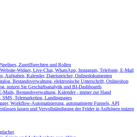
ipelines, Zugriffsrechten und Rollen
ebsite-Widget, Live-Chat, WhatsApp, Instagram, Telefonie, E-Mail
en, Aufgaben, Kalender, Dateispeicher, Onlinedokumenten
log, Bestandsverwaltung, elektronische Unterschrift, Onlineshop
tung, nutzen Sie Geschäftsanalytik und BI-Dashboards
E-Mails, Bestandsverwaltung, Kalender - immer zur Hand
, SMS, Telemarketing, Landingpages
ger, Workflow-Automatisierung, automatisierte Funnels, API
nfassen lassen und Vervollständigung der Felder in Aufträgen nutzen
infacher