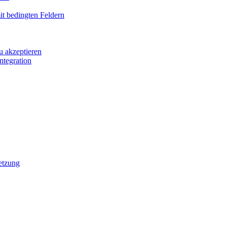
it bedingten Feldern
u akzeptieren
ntegration
etzung