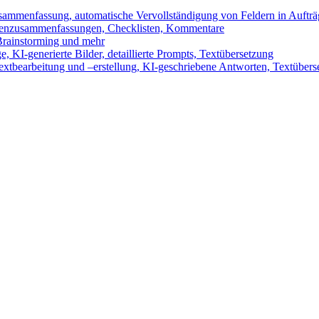
sammenfassung, automatische Vervollständigung von Feldern in Auftr
benzusammenfassungen, Checklisten, Kommentare
 Brainstorming und mehr
 KI-generierte Bilder, detaillierte Prompts, Textübersetzung
xtbearbeitung und –erstellung, KI-geschriebene Antworten, Textübers