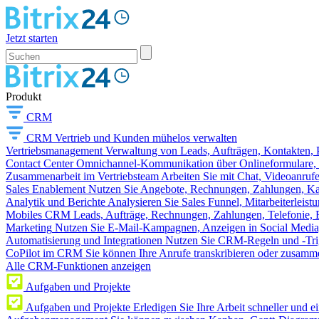
Jetzt starten
Produkt
CRM
CRM
Vertrieb und Kunden mühelos verwalten
Vertriebsmanagement
Verwaltung von Leads, Aufträgen, Kontakten, P
Contact Center
Omnichannel-Kommunikation über Onlineformulare, W
Zusammenarbeit im Vertriebsteam
Arbeiten Sie mit Chat, Videoanruf
Sales Enablement
Nutzen Sie Angebote, Rechnungen, Zahlungen, Kata
Analytik und Berichte
Analysieren Sie Sales Funnel, Mitarbeiterleis
Mobiles CRM
Leads, Aufträge, Rechnungen, Zahlungen, Telefonie, 
Marketing
Nutzen Sie E-Mail-Kampagnen, Anzeigen in Social Media
Automatisierung und Integrationen
Nutzen Sie CRM-Regeln und -Trig
CoPilot im CRM
Sie können Ihre Anrufe transkribieren oder zusamme
Alle CRM-Funktionen anzeigen
Aufgaben und Projekte
Aufgaben und Projekte
Erledigen Sie Ihre Arbeit schneller und e