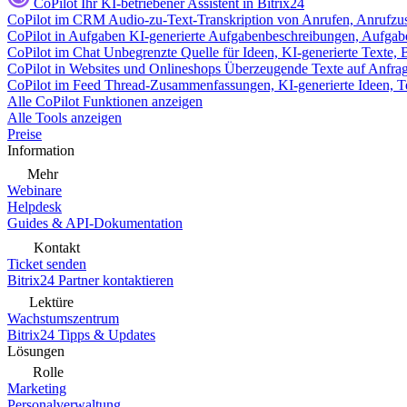
CoPilot
Ihr KI-betriebener Assistent in Bitrix24
CoPilot im CRM
Audio-zu-Text-Transkription von Anrufen, Anrufzu
CoPilot in Aufgaben
KI-generierte Aufgabenbeschreibungen, Aufga
CoPilot im Chat
Unbegrenzte Quelle für Ideen, KI-generierte Texte,
CoPilot in Websites und Onlineshops
Überzeugende Texte auf Anfrage,
CoPilot im Feed
Thread-Zusammenfassungen, KI-generierte Ideen, Te
Alle CoPilot Funktionen anzeigen
Alle Tools anzeigen
Preise
Information
Mehr
Webinare
Helpdesk
Guides & API-Dokumentation
Kontakt
Ticket senden
Bitrix24 Partner kontaktieren
Lektüre
Wachstumszentrum
Bitrix24 Tipps & Updates
Lösungen
Rolle
Marketing
Personalverwaltung