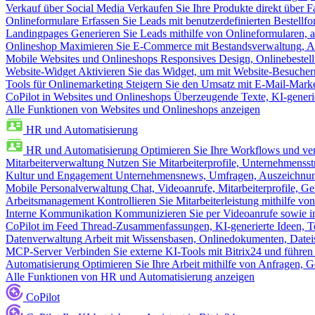
Verkauf über Social Media
Verkaufen Sie Ihre Produkte direkt über
Onlineformulare
Erfassen Sie Leads mit benutzerdefinierten Bestell
Landingpages
Generieren Sie Leads mithilfe von Onlineformularen, a
Onlineshop
Maximieren Sie E-Commerce mit Bestandsverwaltung, Au
Mobile Websites und Onlineshops
Responsives Design, Onlinebestel
Website-Widget
Aktivieren Sie das Widget, um mit Website-Besucher
Tools für Onlinemarketing
Steigern Sie den Umsatz mit E-Mail-Mark
CoPilot in Websites und Onlineshops
Überzeugende Texte, KI-generier
Alle Funktionen von Websites und Onlineshops anzeigen
HR und Automatisierung
HR und Automatisierung
Optimieren Sie Ihre Workflows und ver
Mitarbeiterverwaltung
Nutzen Sie Mitarbeiterprofile, Unternehmensstr
Kultur und Engagement
Unternehmensnews, Umfragen, Auszeichnung
Mobile Personalverwaltung
Chat, Videoanrufe, Mitarbeiterprofile,
Arbeitsmanagement
Kontrollieren Sie Mitarbeiterleistung mithilfe vo
Interne Kommunikation
Kommunizieren Sie per Videoanrufe sowie in
CoPilot im Feed
Thread-Zusammenfassungen, KI-generierte Ideen, Te
Datenverwaltung
Arbeit mit Wissensbasen, Onlinedokumenten, Dateis
MCP-Server
Verbinden Sie externe KI-Tools mit Bitrix24 und führen
Automatisierung
Optimieren Sie Ihre Arbeit mithilfe von Anfrage
Alle Funktionen von HR und Automatisierung anzeigen
CoPilot