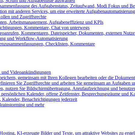
m, Scrum und Aufgabenliste auswählen
usammenfassung des Aufgabenstatus, Zeitaufwand, Modi Fokus und Bea
tion mit anderen Services, um eine erweiterte Aufgabenautomatisierung
ollen und Zugriffsrechte
chten, Arbeitsmanagement, Aufgabeneffizienz und KPIs
ichtigungen, Kommentare, Chat von unterwegs
Videoanrufen, Kommentaren, Dateispeicher, Dokumenten, externen Nutz
llung und Workflow-Automatisierung
benzusammenfassungen, Checklisten, Kommentare
n und Videoankündigungen
eichern, gemeinsam mit Ihren Kollegen bearbeiten oder die Dokument
definieren Sie Zugriffsrechte und arbeiten Sie gemeinsam an Aufgaben u
n, nutzen Sie Bildschirmübertragung, Anrufaufzeichnung und benutzer
persönlichen Kalender, offene Zeitfenster, Besprechungsräume und K
Kalender, Benachrichtigungen jederzeit
 Brainstorming und mehr
sting, KI-erzeugte Bilder und Texte, um attraktive Websites zu erstel