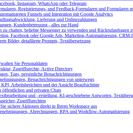
 Facebook, Instagram, WhatsApp oder Telegram
formularen, Registrierungs- und Feedback-Formularen und Formularen m
utomatisierten Funnels und Integration mit Google Analytics
ftragsabwicklung, Lieferung und Onlinezahlungen
lungen, Kundenbetreuung - alles zur Hand
n zu chatten, beliebte Messenger zu verwenden und Rückrufanfragen z
eting, Facebook oder Google Ads, Marketing-Automatisierung, CRM-I
te Bilder, detaillierte Prompts, Textübersetzung
walten Sie Personaldaten
uktur, Zugriffsrechte, Active Directory
en, Tags, persönliche Benachrichtigungen
 Genehmigungen, Benachrichtigungen von unterwegs
n KPI, Arbeitsberichten und der Ansicht Beaufsichtige
 öffentlichen und privaten Chats
xtbearbeitung und –erstellung, KI-geschriebene Antworten, Textübers
peicher, Zugriffsrechten
 Sie sichere Aktionen direkt in Ihrem Workspace aus
n, Genehmigungen, Abrechnungen, RPA und Workflow-Automatisierung