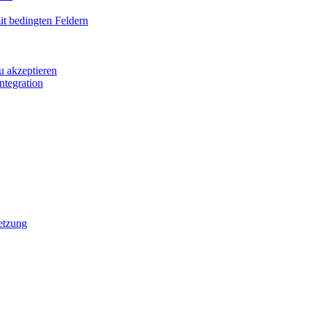
it bedingten Feldern
u akzeptieren
ntegration
etzung