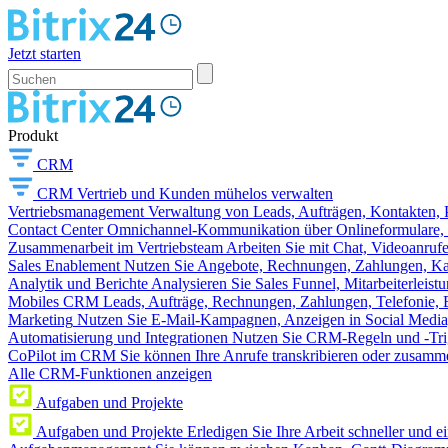
Jetzt starten
Produkt
CRM
CRM
Vertrieb und Kunden mühelos verwalten
Vertriebsmanagement
Verwaltung von Leads, Aufträgen, Kontakten, P
Contact Center
Omnichannel-Kommunikation über Onlineformulare, W
Zusammenarbeit im Vertriebsteam
Arbeiten Sie mit Chat, Videoanruf
Sales Enablement
Nutzen Sie Angebote, Rechnungen, Zahlungen, Kata
Analytik und Berichte
Analysieren Sie Sales Funnel, Mitarbeiterleis
Mobiles CRM
Leads, Aufträge, Rechnungen, Zahlungen, Telefonie, 
Marketing
Nutzen Sie E-Mail-Kampagnen, Anzeigen in Social Media
Automatisierung und Integrationen
Nutzen Sie CRM-Regeln und -Trig
CoPilot im CRM
Sie können Ihre Anrufe transkribieren oder zusamme
Alle CRM-Funktionen anzeigen
Aufgaben und Projekte
Aufgaben und Projekte
Erledigen Sie Ihre Arbeit schneller und e