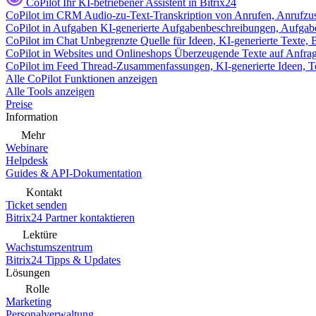
CoPilot
Ihr KI-betriebener Assistent in Bitrix24
CoPilot im CRM
Audio-zu-Text-Transkription von Anrufen, Anrufzu
CoPilot in Aufgaben
KI-generierte Aufgabenbeschreibungen, Aufga
CoPilot im Chat
Unbegrenzte Quelle für Ideen, KI-generierte Texte,
CoPilot in Websites und Onlineshops
Überzeugende Texte auf Anfrage,
CoPilot im Feed
Thread-Zusammenfassungen, KI-generierte Ideen, Te
Alle CoPilot Funktionen anzeigen
Alle Tools anzeigen
Preise
Information
Mehr
Webinare
Helpdesk
Guides & API-Dokumentation
Kontakt
Ticket senden
Bitrix24 Partner kontaktieren
Lektüre
Wachstumszentrum
Bitrix24 Tipps & Updates
Lösungen
Rolle
Marketing
Personalverwaltung