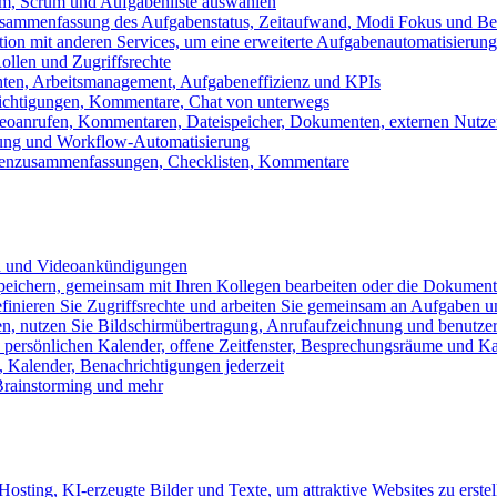
m, Scrum und Aufgabenliste auswählen
usammenfassung des Aufgabenstatus, Zeitaufwand, Modi Fokus und Bea
tion mit anderen Services, um eine erweiterte Aufgabenautomatisierung
ollen und Zugriffsrechte
chten, Arbeitsmanagement, Aufgabeneffizienz und KPIs
ichtigungen, Kommentare, Chat von unterwegs
Videoanrufen, Kommentaren, Dateispeicher, Dokumenten, externen Nutz
llung und Workflow-Automatisierung
benzusammenfassungen, Checklisten, Kommentare
n und Videoankündigungen
eichern, gemeinsam mit Ihren Kollegen bearbeiten oder die Dokument
definieren Sie Zugriffsrechte und arbeiten Sie gemeinsam an Aufgaben u
n, nutzen Sie Bildschirmübertragung, Anrufaufzeichnung und benutzer
persönlichen Kalender, offene Zeitfenster, Besprechungsräume und K
Kalender, Benachrichtigungen jederzeit
 Brainstorming und mehr
sting, KI-erzeugte Bilder und Texte, um attraktive Websites zu erstel