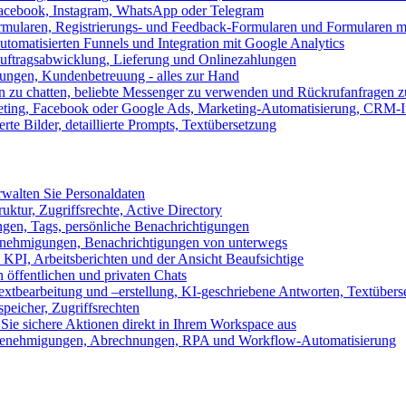
 Facebook, Instagram, WhatsApp oder Telegram
formularen, Registrierungs- und Feedback-Formularen und Formularen m
utomatisierten Funnels und Integration mit Google Analytics
ftragsabwicklung, Lieferung und Onlinezahlungen
lungen, Kundenbetreuung - alles zur Hand
n zu chatten, beliebte Messenger zu verwenden und Rückrufanfragen z
eting, Facebook oder Google Ads, Marketing-Automatisierung, CRM-I
te Bilder, detaillierte Prompts, Textübersetzung
walten Sie Personaldaten
uktur, Zugriffsrechte, Active Directory
en, Tags, persönliche Benachrichtigungen
 Genehmigungen, Benachrichtigungen von unterwegs
n KPI, Arbeitsberichten und der Ansicht Beaufsichtige
 öffentlichen und privaten Chats
xtbearbeitung und –erstellung, KI-geschriebene Antworten, Textübers
peicher, Zugriffsrechten
 Sie sichere Aktionen direkt in Ihrem Workspace aus
n, Genehmigungen, Abrechnungen, RPA und Workflow-Automatisierung