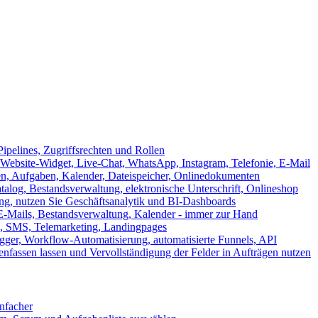
ipelines, Zugriffsrechten und Rollen
ebsite-Widget, Live-Chat, WhatsApp, Instagram, Telefonie, E-Mail
en, Aufgaben, Kalender, Dateispeicher, Onlinedokumenten
log, Bestandsverwaltung, elektronische Unterschrift, Onlineshop
tung, nutzen Sie Geschäftsanalytik und BI-Dashboards
E-Mails, Bestandsverwaltung, Kalender - immer zur Hand
, SMS, Telemarketing, Landingpages
ger, Workflow-Automatisierung, automatisierte Funnels, API
nfassen lassen und Vervollständigung der Felder in Aufträgen nutzen
infacher