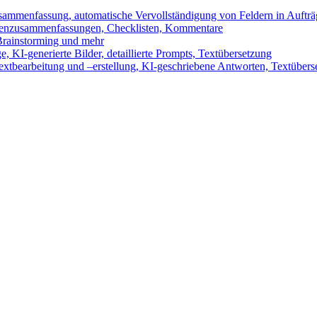
sammenfassung, automatische Vervollständigung von Feldern in Auftr
benzusammenfassungen, Checklisten, Kommentare
 Brainstorming und mehr
 KI-generierte Bilder, detaillierte Prompts, Textübersetzung
xtbearbeitung und –erstellung, KI-geschriebene Antworten, Textübers