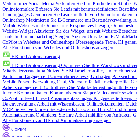
Verkauf über Social Media
Verkaufen Sie Ihre Produkte direkt über
Onlineformulare
Erfassen Sie Leads mit benutzerdefinierten Bestell
Landingpages
Generieren Sie Leads mithilfe von Onlineformularen, a
Onlineshop
Maximieren Sie E-Commerce mit Bestandsverwaltung, Au
Mobile Websites und Onlineshops
Responsives Design, Onlinebestel
Website-Widget
Aktivieren Sie das Widget, um mit Website-Besucher
Tools für Onlinemarketing
Steigern Sie den Umsatz mit E-Mail-Mark
CoPilot in Websites und Onlineshops
Überzeugende Texte, KI-generier
Alle Funktionen von Websites und Onlineshops anzeigen
HR und Automatisierung
HR und Automatisierung
Optimieren Sie Ihre Workflows und ver
Mitarbeiterverwaltung
Nutzen Sie Mitarbeiterprofile, Unternehmensstr
Kultur und Engagement
Unternehmensnews, Umfragen, Auszeichnung
Mobile Personalverwaltung
Chat, Videoanrufe, Mitarbeiterprofile,
Arbeitsmanagement
Kontrollieren Sie Mitarbeiterleistung mithilfe vo
Interne Kommunikation
Kommunizieren Sie per Videoanrufe sowie in
CoPilot im Feed
Thread-Zusammenfassungen, KI-generierte Ideen, Te
Datenverwaltung
Arbeit mit Wissensbasen, Onlinedokumenten, Dateis
MCP-Server
Verbinden Sie externe KI-Tools mit Bitrix24 und führen
Automatisierung
Optimieren Sie Ihre Arbeit mithilfe von Anfrage
Alle Funktionen von HR und Automatisierung anzeigen
CoPilot