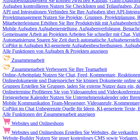
Aufgabenmanagement
Sie können zwischen Kanban, Gantt-Diagram
Aufgaben kontrollieren
Nutzen Sie Checklisten und Teilaufgaben, Z
API und Integrationen
Verbinden Sie Ihre Aufgaben über API-Integra
Projektmanagement
Nutzen Sie Projekte, Gruppen, Projektplanung, R
Mitarbeiterleistung
Erhöhen Sie Ihre Produktivität mit Aufgabenberi
Mobile Aufgaben
Aufgabenerstellung, Aufgabenverfolgung, Benachr
Gemeinsame Arbeit an Projekten
Arbeiten Sie schneller mit Chat, 
Automatisierung
Sparen Sie Zeit durch automatische Aufgabenerste
CoPilot in Aufgaben
KI-generierte Aufgabenbeschreibungen, Aufga
Alle Funktionen von Aufgaben & Projekten anzeigen
Zusammenarbeit
Zusammenarbeit
Verbessern Sie Ihre Teamarbeit
Online-Arbeitsplatz
Nutzen Sie Chat, Feed, Kommentare, Reaktione
Onlinedokumente und Dateispeicher
Sie können Dokumente online sp
Gruppen
Erstellen Sie Gruppen, laden Sie externe Nutzer dazu ein, 
Onlinetermine
Profitieren Sie von Videoanrufen und Videokonferenze
Freigegebene Kalender
Nutzen Sie Unternehmenskalender oder Ihren 
Mobile Kommunikation
Team-Messenger, Videoanrufe, Kommentare, 
CoPilot im Chat
Unbegrenzte Quelle für Ideen, KI-generierte Texte,
Alle Funktionen der Zusammenarbeit anzeigen
Websites und Onlineshops
Websites und Onlineshops
Erstellen Sie Websites, die verkaufen
Website-Builder
Nutzen Sie unser kostenloses CMS sowie Vorlagen, Ho