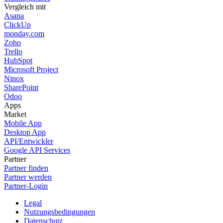
Vergleich mit
Asana
ClickUp
monday.com
Zoho
Trello
HubSpot
Microsoft Project
Ninox
SharePoint
Odoo
Apps
Market
Mobile App
Desktop App
API/Entwickler
Google API Services
Partner
Partner finden
Partner werden
Partner-Login
Legal
Nutzungsbedingungen
Datenschutz