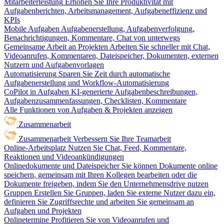
Mitarbeiterleistung
Erhöhen Sie Ihre Produktivität mit
Aufgabenberichten, Arbeitsmanagement, Aufgabeneffizienz und
KPIs
Mobile Aufgaben
Aufgabenerstellung, Aufgabenverfolgung,
Benachrichtigungen, Kommentare, Chat von unterwegs
Gemeinsame Arbeit an Projekten
Arbeiten Sie schneller mit Chat,
Videoanrufen, Kommentaren, Dateispeicher, Dokumenten, externen
Nutzern und Aufgabenvorlagen
Automatisierung
Sparen Sie Zeit durch automatische
Aufgabenerstellung und Workflow-Automatisierung
CoPilot in Aufgaben
KI-generierte Aufgabenbeschreibungen,
Aufgabenzusammenfassungen, Checklisten, Kommentare
Alle Funktionen von Aufgaben & Projekten anzeigen
Zusammenarbeit
Zusammenarbeit
Verbessern Sie Ihre Teamarbeit
Online-Arbeitsplatz
Nutzen Sie Chat, Feed, Kommentare,
Reaktionen und Videoankündigungen
Onlinedokumente und Dateispeicher
Sie können Dokumente online
speichern, gemeinsam mit Ihren Kollegen bearbeiten oder die
Dokumente freigeben, indem Sie den Unternehmensdrive nutzen
Gruppen
Erstellen Sie Gruppen, laden Sie externe Nutzer dazu ein,
definieren Sie Zugriffsrechte und arbeiten Sie gemeinsam an
Aufgaben und Projekten
Onlinetermine
Profitieren Sie von Videoanrufen und