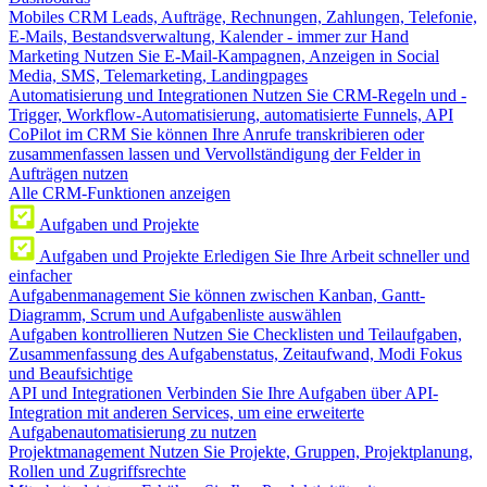
Mobiles CRM
Leads, Aufträge, Rechnungen, Zahlungen, Telefonie,
E-Mails, Bestandsverwaltung, Kalender - immer zur Hand
Marketing
Nutzen Sie E-Mail-Kampagnen, Anzeigen in Social
Media, SMS, Telemarketing, Landingpages
Automatisierung und Integrationen
Nutzen Sie CRM-Regeln und -
Trigger, Workflow-Automatisierung, automatisierte Funnels, API
CoPilot im CRM
Sie können Ihre Anrufe transkribieren oder
zusammenfassen lassen und Vervollständigung der Felder in
Aufträgen nutzen
Alle CRM-Funktionen anzeigen
Aufgaben und Projekte
Aufgaben und Projekte
Erledigen Sie Ihre Arbeit schneller und
einfacher
Aufgabenmanagement
Sie können zwischen Kanban, Gantt-
Diagramm, Scrum und Aufgabenliste auswählen
Aufgaben kontrollieren
Nutzen Sie Checklisten und Teilaufgaben,
Zusammenfassung des Aufgabenstatus, Zeitaufwand, Modi Fokus
und Beaufsichtige
API und Integrationen
Verbinden Sie Ihre Aufgaben über API-
Integration mit anderen Services, um eine erweiterte
Aufgabenautomatisierung zu nutzen
Projektmanagement
Nutzen Sie Projekte, Gruppen, Projektplanung,
Rollen und Zugriffsrechte