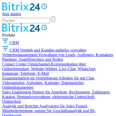
Jetzt starten
Produkt
CRM
CRM
Vertrieb und Kunden mühelos verwalten
Vertriebsmanagement
Verwaltung von Leads, Aufträgen, Kontakten,
Pipelines, Zugriffsrechten und Rollen
Contact Center
Omnichannel-Kommunikation über
Onlineformulare, Website-Widget, Live-Chat, WhatsApp,
Instagram, Telefonie, E-Mail
Zusammenarbeit im Vertriebsteam
Arbeiten Sie mit Chat,
Videoanrufen, Aufgaben, Kalender, Dateispeicher,
Onlinedokumenten
Sales Enablement
Nutzen Sie Angebote, Rechnungen, Zahlungen,
Katalog, Bestandsverwaltung, elektronische Unterschrift,
Onlineshop
Analytik und Berichte
Analysieren Sie Sales Funnel,
Mitarbeiterleistung, nutzen Sie Geschäftsanalytik und BI-
Dashboards