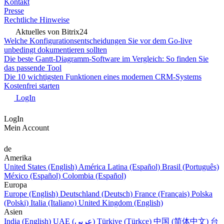
Kontakt
Presse
Rechtliche Hinweise
Aktuelles von Bitrix24
Welche Konfigurationsentscheidungen Sie vor dem Go-live
unbedingt dokumentieren sollten
Die beste Gantt-Diagramm-Software im Vergleich: So finden Sie
das passende Tool
Die 10 wichtigsten Funktionen eines modernen CRM-Systems
Kostenfrei starten
LogIn
LogIn
Mein Account
de
Amerika
United States (English)
América Latina (Español)
Brasil (Português)
México (Español)
Colombia (Español)
Europa
Europe (English)
Deutschland (Deutsch)
France (Français)
Polska
(Polski)
Italia (Italiano)
United Kingdom (English)
Asien
India (English)
UAE (عربي)
Türkiye (Türkçe)
中国 (简体中文)
台