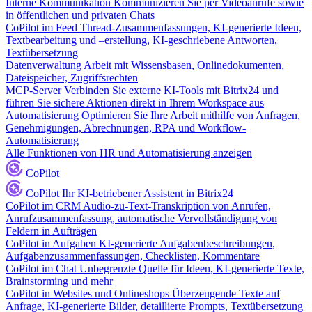
Interne Kommunikation
Kommunizieren Sie per Videoanrufe sowie
in öffentlichen und privaten Chats
CoPilot im Feed
Thread-Zusammenfassungen, KI-generierte Ideen,
Textbearbeitung und –erstellung, KI-geschriebene Antworten,
Textübersetzung
Datenverwaltung
Arbeit mit Wissensbasen, Onlinedokumenten,
Dateispeicher, Zugriffsrechten
MCP-Server
Verbinden Sie externe KI-Tools mit Bitrix24 und
führen Sie sichere Aktionen direkt in Ihrem Workspace aus
Automatisierung
Optimieren Sie Ihre Arbeit mithilfe von Anfragen,
Genehmigungen, Abrechnungen, RPA und Workflow-
Automatisierung
Alle Funktionen von HR und Automatisierung anzeigen
CoPilot
CoPilot
Ihr KI-betriebener Assistent in Bitrix24
CoPilot im CRM
Audio-zu-Text-Transkription von Anrufen,
Anrufzusammenfassung, automatische Vervollständigung von
Feldern in Aufträgen
CoPilot in Aufgaben
KI-generierte Aufgabenbeschreibungen,
Aufgabenzusammenfassungen, Checklisten, Kommentare
CoPilot im Chat
Unbegrenzte Quelle für Ideen, KI-generierte Texte,
Brainstorming und mehr
CoPilot in Websites und Onlineshops
Überzeugende Texte auf
Anfrage, KI-generierte Bilder, detaillierte Prompts, Textübersetzung