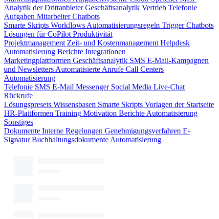
Analytik der Drittanbieter
Geschäftsanalytik
Vertrieb
Telefonie
Aufgaben
Mitarbeiter
Chatbots
Smarte Skripts
Workflows
Automatisierungsregeln
Trigger
Chatbots
Lösungen für CoPilot
Produktivität
Projektmanagement
Zeit- und Kostenmanagement
Helpdesk
Automatisierung
Berichte
Integrationen
Marketingplattformen
Geschäftsanalytik
SMS
E-Mail-Kampagnen
und Newsletters
Automatisierte Anrufe
Call Centers
Automatisierung
Telefonie
SMS
E-Mail
Messenger
Social Media
Live-Chat
Rückrufe
Lösungspresets
Wissensbasen
Smarte Skripts
Vorlagen der Startseite
HR-Plattformen
Training
Motivation
Berichte
Automatisierung
Sonstiges
Dokumente
Interne Regelungen
Genehmigungsverfahren
E-
Signatur
Buchhaltungsdokumente
Automatisierung