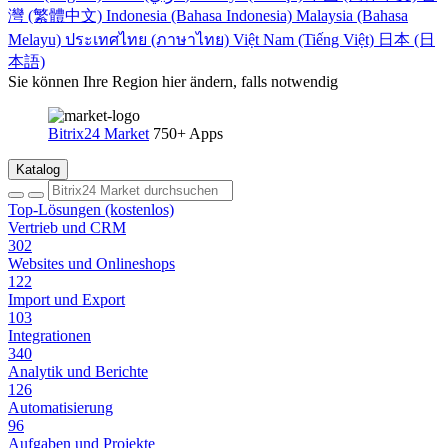
灣 (繁體中文)
Indonesia (Bahasa Indonesia)
Malaysia (Bahasa
Melayu)
ประเทศไทย (ภาษาไทย)
Việt Nam (Tiếng Việt)
日本 (日
本語)
Sie können Ihre Region hier ändern, falls notwendig
Bitrix24 Market
750+ Apps
Katalog
Top-Lösungen (kostenlos)
Vertrieb und CRM
302
Websites und Onlineshops
122
Import und Export
103
Integrationen
340
Analytik und Berichte
126
Automatisierung
96
Aufgaben und Projekte