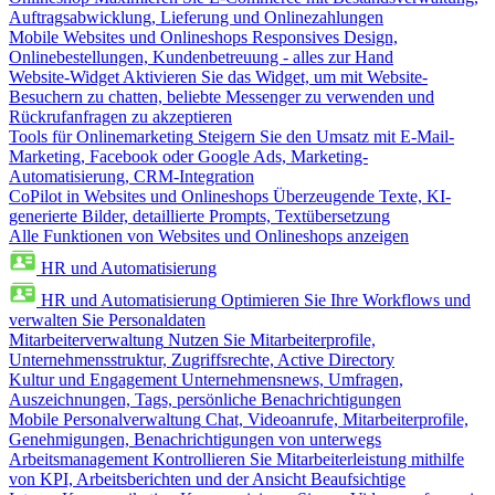
Auftragsabwicklung, Lieferung und Onlinezahlungen
Mobile Websites und Onlineshops
Responsives Design,
Onlinebestellungen, Kundenbetreuung - alles zur Hand
Website-Widget
Aktivieren Sie das Widget, um mit Website-
Besuchern zu chatten, beliebte Messenger zu verwenden und
Rückrufanfragen zu akzeptieren
Tools für Onlinemarketing
Steigern Sie den Umsatz mit E-Mail-
Marketing, Facebook oder Google Ads, Marketing-
Automatisierung, CRM-Integration
CoPilot in Websites und Onlineshops
Überzeugende Texte, KI-
generierte Bilder, detaillierte Prompts, Textübersetzung
Alle Funktionen von Websites und Onlineshops anzeigen
HR und Automatisierung
HR und Automatisierung
Optimieren Sie Ihre Workflows und
verwalten Sie Personaldaten
Mitarbeiterverwaltung
Nutzen Sie Mitarbeiterprofile,
Unternehmensstruktur, Zugriffsrechte, Active Directory
Kultur und Engagement
Unternehmensnews, Umfragen,
Auszeichnungen, Tags, persönliche Benachrichtigungen
Mobile Personalverwaltung
Chat, Videoanrufe, Mitarbeiterprofile,
Genehmigungen, Benachrichtigungen von unterwegs
Arbeitsmanagement
Kontrollieren Sie Mitarbeiterleistung mithilfe
von KPI, Arbeitsberichten und der Ansicht Beaufsichtige