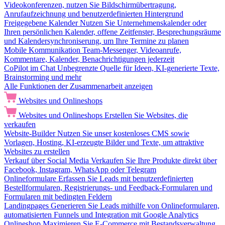
Videokonferenzen, nutzen Sie Bildschirmübertragung,
Anrufaufzeichnung und benutzerdefinierten Hintergrund
Freigegebene Kalender
Nutzen Sie Unternehmenskalender oder
Ihren persönlichen Kalender, offene Zeitfenster, Besprechungsräume
und Kalendersynchroniserung, um Ihre Termine zu planen
Mobile Kommunikation
Team-Messenger, Videoanrufe,
Kommentare, Kalender, Benachrichtigungen jederzeit
CoPilot im Chat
Unbegrenzte Quelle für Ideen, KI-generierte Texte,
Brainstorming und mehr
Alle Funktionen der Zusammenarbeit anzeigen
Websites und Onlineshops
Websites und Onlineshops
Erstellen Sie Websites, die
verkaufen
Website-Builder
Nutzen Sie unser kostenloses CMS sowie
Vorlagen, Hosting, KI-erzeugte Bilder und Texte, um attraktive
Websites zu erstellen
Verkauf über Social Media
Verkaufen Sie Ihre Produkte direkt über
Facebook, Instagram, WhatsApp oder Telegram
Onlineformulare
Erfassen Sie Leads mit benutzerdefinierten
Bestellformularen, Registrierungs- und Feedback-Formularen und
Formularen mit bedingten Feldern
Landingpages
Generieren Sie Leads mithilfe von Onlineformularen,
automatisierten Funnels und Integration mit Google Analytics
Onlineshop
Maximieren Sie E-Commerce mit Bestandsverwaltung,