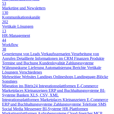
53
Marketing und Newsletters
130
Kommunikationskanäle
202
Vertikale Lösungen
13
HR-Management
44
Workflow
38
Generierung von Leads
Verkaufsszenarien
Verarbeitung von
Anrufen
Detaillierte Informationen im CRM
Finanzen
Produkte
Termine und Buchung
Kundenloyalität
Zahlungssysteme
Währungskurse
Lieferung
Automatisierung
Berichte
Vertikale
Lösungen
Verschiedenes
Mehrseitige Websites
Landings
Onlineshops
Landingpage-Blöcke
Sonstiges
Migration ins Bitrix24
Integrationsplattformen
E-Commerce
Marketplaces
Kleinanzeigen
ERP und Buchhaltungssysteme
BI-
Systeme
Banken
XLS, CSV, XML
Integrationsplattformen
Marketplaces
Kleinanzeigen
E-Commerce
ERP und Buchhaltungssysteme
Zahlungssysteme
Telefonie
SMS
Social Media
Messenger
BI-Systeme
HR-Plattformen
Marketingplattformen
Aufgabensysteme
Cloud-Speicher
MCP