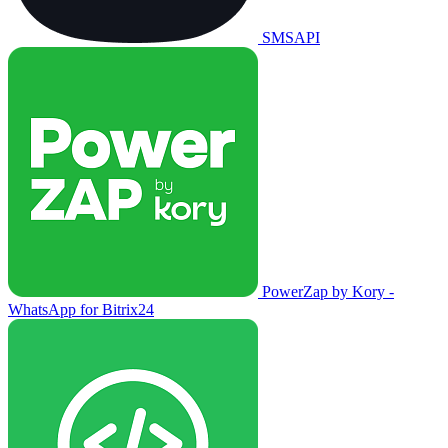
SMSAPI
PowerZap by Kory -
WhatsApp for Bitrix24