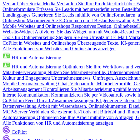
Verkauf über Social Media
Verkaufen Sie Ihre Produkte direkt über
Onlineformulare
Erfassen Sie Leads mit benutzerdefinierten Bestell
Landingpages
Generieren Sie Leads mithilfe von Onlineformularen, a
Onlineshop
Maximieren Sie E-Commerce mit Bestandsverwaltung, Au
Mobile Websites und Onlineshops
Responsives Design, Onlinebestel
Website-Widget
Aktivieren Sie das Widget, um mit Website-Besucher
Tools für Onlinemarketing
Steigern Sie den Umsatz mit E-Mail-Mark
CoPilot in Websites und Onlineshops
Überzeugende Texte, KI-generier
Alle Funktionen von Websites und Onlineshops anzeigen
HR und Automatisierung
HR und Automatisierung
Optimieren Sie Ihre Workflows und ver
Mitarbeiterverwaltung
Nutzen Sie Mitarbeiterprofile, Unternehmensstr
Kultur und Engagement
Unternehmensnews, Umfragen, Auszeichnung
Mobile Personalverwaltung
Chat, Videoanrufe, Mitarbeiterprofile,
Arbeitsmanagement
Kontrollieren Sie Mitarbeiterleistung mithilfe vo
Interne Kommunikation
Kommunizieren Sie per Videoanrufe sowie in
CoPilot im Feed
Thread-Zusammenfassungen, KI-generierte Ideen, Te
Datenverwaltung
Arbeit mit Wissensbasen, Onlinedokumenten, Dateis
MCP-Server
Verbinden Sie externe KI-Tools mit Bitrix24 und führen
Automatisierung
Optimieren Sie Ihre Arbeit mithilfe von Anfrage
Alle Funktionen von HR und Automatisierung anzeigen
CoPilot