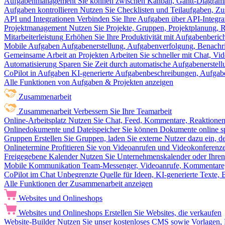
Aufgabenmanagement
Sie können zwischen Kanban, Gantt-Diagram
Aufgaben kontrollieren
Nutzen Sie Checklisten und Teilaufgaben, Z
API und Integrationen
Verbinden Sie Ihre Aufgaben über API-Integra
Projektmanagement
Nutzen Sie Projekte, Gruppen, Projektplanung, R
Mitarbeiterleistung
Erhöhen Sie Ihre Produktivität mit Aufgabenberi
Mobile Aufgaben
Aufgabenerstellung, Aufgabenverfolgung, Benachr
Gemeinsame Arbeit an Projekten
Arbeiten Sie schneller mit Chat, 
Automatisierung
Sparen Sie Zeit durch automatische Aufgabenerste
CoPilot in Aufgaben
KI-generierte Aufgabenbeschreibungen, Aufga
Alle Funktionen von Aufgaben & Projekten anzeigen
Zusammenarbeit
Zusammenarbeit
Verbessern Sie Ihre Teamarbeit
Online-Arbeitsplatz
Nutzen Sie Chat, Feed, Kommentare, Reaktione
Onlinedokumente und Dateispeicher
Sie können Dokumente online sp
Gruppen
Erstellen Sie Gruppen, laden Sie externe Nutzer dazu ein, 
Onlinetermine
Profitieren Sie von Videoanrufen und Videokonferenze
Freigegebene Kalender
Nutzen Sie Unternehmenskalender oder Ihren 
Mobile Kommunikation
Team-Messenger, Videoanrufe, Kommentare, 
CoPilot im Chat
Unbegrenzte Quelle für Ideen, KI-generierte Texte,
Alle Funktionen der Zusammenarbeit anzeigen
Websites und Onlineshops
Websites und Onlineshops
Erstellen Sie Websites, die verkaufen
Website-Builder
Nutzen Sie unser kostenloses CMS sowie Vorlagen, Ho