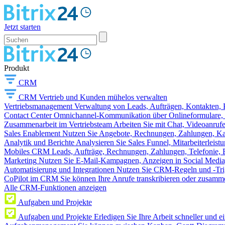
Jetzt starten
Produkt
CRM
CRM
Vertrieb und Kunden mühelos verwalten
Vertriebsmanagement
Verwaltung von Leads, Aufträgen, Kontakten, P
Contact Center
Omnichannel-Kommunikation über Onlineformulare, W
Zusammenarbeit im Vertriebsteam
Arbeiten Sie mit Chat, Videoanruf
Sales Enablement
Nutzen Sie Angebote, Rechnungen, Zahlungen, Kata
Analytik und Berichte
Analysieren Sie Sales Funnel, Mitarbeiterleis
Mobiles CRM
Leads, Aufträge, Rechnungen, Zahlungen, Telefonie, 
Marketing
Nutzen Sie E-Mail-Kampagnen, Anzeigen in Social Media
Automatisierung und Integrationen
Nutzen Sie CRM-Regeln und -Trig
CoPilot im CRM
Sie können Ihre Anrufe transkribieren oder zusamme
Alle CRM-Funktionen anzeigen
Aufgaben und Projekte
Aufgaben und Projekte
Erledigen Sie Ihre Arbeit schneller und e