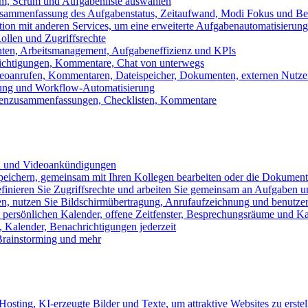
m, Scrum und Aufgabenliste auswählen
usammenfassung des Aufgabenstatus, Zeitaufwand, Modi Fokus und Bea
tion mit anderen Services, um eine erweiterte Aufgabenautomatisierung
ollen und Zugriffsrechte
chten, Arbeitsmanagement, Aufgabeneffizienz und KPIs
ichtigungen, Kommentare, Chat von unterwegs
Videoanrufen, Kommentaren, Dateispeicher, Dokumenten, externen Nutz
llung und Workflow-Automatisierung
benzusammenfassungen, Checklisten, Kommentare
n und Videoankündigungen
eichern, gemeinsam mit Ihren Kollegen bearbeiten oder die Dokument
definieren Sie Zugriffsrechte und arbeiten Sie gemeinsam an Aufgaben u
n, nutzen Sie Bildschirmübertragung, Anrufaufzeichnung und benutzer
persönlichen Kalender, offene Zeitfenster, Besprechungsräume und K
Kalender, Benachrichtigungen jederzeit
 Brainstorming und mehr
sting, KI-erzeugte Bilder und Texte, um attraktive Websites zu erstel