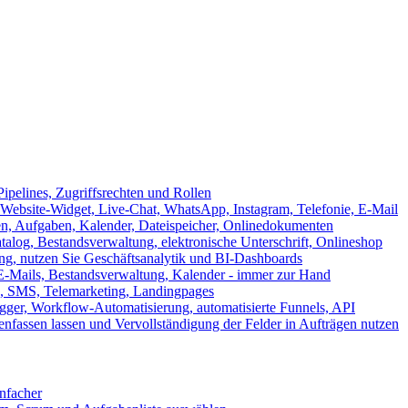
ipelines, Zugriffsrechten und Rollen
ebsite-Widget, Live-Chat, WhatsApp, Instagram, Telefonie, E-Mail
en, Aufgaben, Kalender, Dateispeicher, Onlinedokumenten
log, Bestandsverwaltung, elektronische Unterschrift, Onlineshop
tung, nutzen Sie Geschäftsanalytik und BI-Dashboards
E-Mails, Bestandsverwaltung, Kalender - immer zur Hand
, SMS, Telemarketing, Landingpages
ger, Workflow-Automatisierung, automatisierte Funnels, API
nfassen lassen und Vervollständigung der Felder in Aufträgen nutzen
infacher