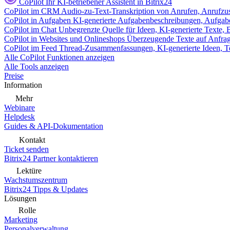
CoPilot
Ihr KI-betriebener Assistent in Bitrix24
CoPilot im CRM
Audio-zu-Text-Transkription von Anrufen, Anrufzu
CoPilot in Aufgaben
KI-generierte Aufgabenbeschreibungen, Aufga
CoPilot im Chat
Unbegrenzte Quelle für Ideen, KI-generierte Texte,
CoPilot in Websites und Onlineshops
Überzeugende Texte auf Anfrage,
CoPilot im Feed
Thread-Zusammenfassungen, KI-generierte Ideen, Te
Alle CoPilot Funktionen anzeigen
Alle Tools anzeigen
Preise
Information
Mehr
Webinare
Helpdesk
Guides & API-Dokumentation
Kontakt
Ticket senden
Bitrix24 Partner kontaktieren
Lektüre
Wachstumszentrum
Bitrix24 Tipps & Updates
Lösungen
Rolle
Marketing
Personalverwaltung