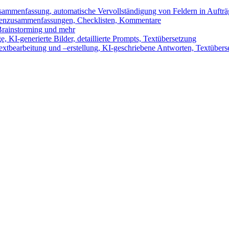
sammenfassung, automatische Vervollständigung von Feldern in Auftr
benzusammenfassungen, Checklisten, Kommentare
 Brainstorming und mehr
 KI-generierte Bilder, detaillierte Prompts, Textübersetzung
xtbearbeitung und –erstellung, KI-geschriebene Antworten, Textübers