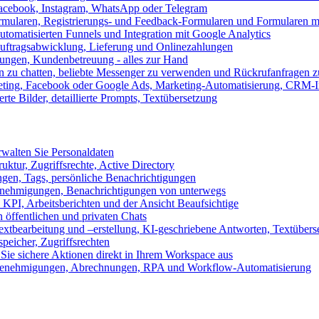
 Facebook, Instagram, WhatsApp oder Telegram
formularen, Registrierungs- und Feedback-Formularen und Formularen m
utomatisierten Funnels und Integration mit Google Analytics
ftragsabwicklung, Lieferung und Onlinezahlungen
lungen, Kundenbetreuung - alles zur Hand
n zu chatten, beliebte Messenger zu verwenden und Rückrufanfragen z
eting, Facebook oder Google Ads, Marketing-Automatisierung, CRM-I
te Bilder, detaillierte Prompts, Textübersetzung
walten Sie Personaldaten
uktur, Zugriffsrechte, Active Directory
en, Tags, persönliche Benachrichtigungen
 Genehmigungen, Benachrichtigungen von unterwegs
n KPI, Arbeitsberichten und der Ansicht Beaufsichtige
 öffentlichen und privaten Chats
xtbearbeitung und –erstellung, KI-geschriebene Antworten, Textübers
peicher, Zugriffsrechten
 Sie sichere Aktionen direkt in Ihrem Workspace aus
n, Genehmigungen, Abrechnungen, RPA und Workflow-Automatisierung