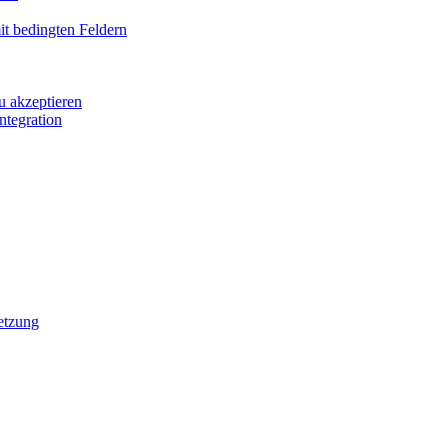
it bedingten Feldern
u akzeptieren
ntegration
etzung