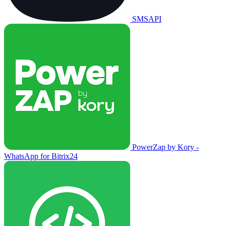
SMSAPI
PowerZap by Kory -
WhatsApp for Bitrix24