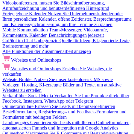
Videokonferenzen, nutzen Sie Bildschirmübertragung,
Anrufaufzeichnung und benutzerdefinierten Hintergrund
Freigegebene Kalender
Nutzen Sie Unternehmenskalender oder
Ihren persönlichen Kalender, offene Zeitfenster, Besprechungsräume
und Kalendersynchroniserung, um Ihre Termine zu planen
Mobile Kommunikation
Team-Messenger, Videoanrufe,
Kommentare, Kalender, Benachrichtigungen jederzeit
CoPilot im Chat
Unbegrenzte Quelle für Ideen, KI-generierte Texte,
Brainstorming und mehr
Alle Funktionen der Zusammenarbeit anzeigen
Websites und Onlineshops
Websites und Onlineshops
Erstellen Sie Websites, die
verkaufen
Website-Builder
Nutzen Sie unser kostenloses CMS sowie
Vorlagen, Hosting, KI-erzeugte Bilder und Texte, um attraktive
Websites zu erstellen
Verkauf über Social Media
Verkaufen Sie Ihre Produkte direkt über
Facebook, Instagram, WhatsApp oder Telegram
Onlineformulare
Erfassen Sie Leads mit benutzerdefinierten
Bestellformularen, Registrierungs- und Feedback-Formularen und
Formularen mit bedingten Feldern
Landingpages
Generieren Sie Leads mithilfe von Onlineformularen,
automatisierten Funnels und Integration mit Google Analytics
Onlineshop
Maximieren Sie E-Commerce mit Bestandsverwaltung,