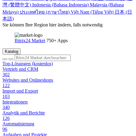
灣 (繁體中文)
Indonesia (Bahasa Indonesia)
Malaysia (Bahasa
Melayu)
ประเทศไทย (ภาษาไทย)
Việt Nam (Tiếng Việt)
日本 (日
本語)
Sie können Ihre Region hier ändern, falls notwendig
Bitrix24 Market
750+ Apps
Katalog
Top-Lösungen (kostenlos)
Vertrieb und CRM
302
Websites und Onlineshops
122
Import und Export
103
Integrationen
340
Analytik und Berichte
126
Automatisierung
96
Aufgaben und Projekte