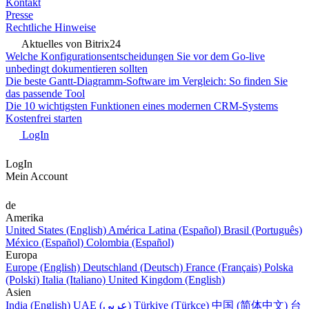
Kontakt
Presse
Rechtliche Hinweise
Aktuelles von Bitrix24
Welche Konfigurationsentscheidungen Sie vor dem Go-live
unbedingt dokumentieren sollten
Die beste Gantt-Diagramm-Software im Vergleich: So finden Sie
das passende Tool
Die 10 wichtigsten Funktionen eines modernen CRM-Systems
Kostenfrei starten
LogIn
LogIn
Mein Account
de
Amerika
United States (English)
América Latina (Español)
Brasil (Português)
México (Español)
Colombia (Español)
Europa
Europe (English)
Deutschland (Deutsch)
France (Français)
Polska
(Polski)
Italia (Italiano)
United Kingdom (English)
Asien
India (English)
UAE (عربي)
Türkiye (Türkçe)
中国 (简体中文)
台