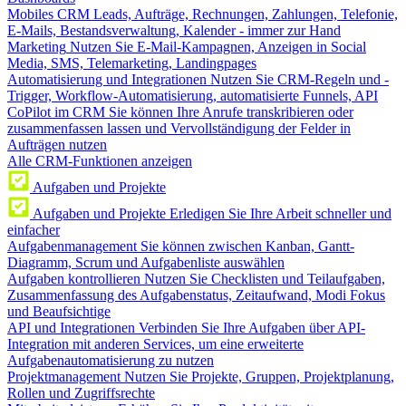
Mobiles CRM
Leads, Aufträge, Rechnungen, Zahlungen, Telefonie,
E-Mails, Bestandsverwaltung, Kalender - immer zur Hand
Marketing
Nutzen Sie E-Mail-Kampagnen, Anzeigen in Social
Media, SMS, Telemarketing, Landingpages
Automatisierung und Integrationen
Nutzen Sie CRM-Regeln und -
Trigger, Workflow-Automatisierung, automatisierte Funnels, API
CoPilot im CRM
Sie können Ihre Anrufe transkribieren oder
zusammenfassen lassen und Vervollständigung der Felder in
Aufträgen nutzen
Alle CRM-Funktionen anzeigen
Aufgaben und Projekte
Aufgaben und Projekte
Erledigen Sie Ihre Arbeit schneller und
einfacher
Aufgabenmanagement
Sie können zwischen Kanban, Gantt-
Diagramm, Scrum und Aufgabenliste auswählen
Aufgaben kontrollieren
Nutzen Sie Checklisten und Teilaufgaben,
Zusammenfassung des Aufgabenstatus, Zeitaufwand, Modi Fokus
und Beaufsichtige
API und Integrationen
Verbinden Sie Ihre Aufgaben über API-
Integration mit anderen Services, um eine erweiterte
Aufgabenautomatisierung zu nutzen
Projektmanagement
Nutzen Sie Projekte, Gruppen, Projektplanung,
Rollen und Zugriffsrechte