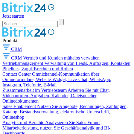
Jetzt starten
Produkt
CRM
CRM
Vertrieb und Kunden mühelos verwalten
Vertriebsmanagement
Verwaltung von Leads, Aufträgen, Kontakten,
Pipelines, Zugriffsrechten und Rollen
Contact Center
Omnichannel-Kommunikation über
Onlineformulare, Website-Widget, Live-Chat, WhatsApp,
Instagram, Telefonie, E-Mail
Zusammenarbeit im Vertriebsteam
Arbeiten Sie mit Chat,
Videoanrufen, Aufgaben, Kalender, Dateispeicher,
Onlinedokumenten
Sales Enablement
Nutzen Sie Angebote, Rechnungen, Zahlungen,
Katalog, Bestandsverwaltung, elektronische Unterschrift,
Onlineshop
Analytik und Berichte
Analysieren Sie Sales Funnel,
Mitarbeiterleistung, nutzen Sie Geschäftsanalytik und BI-
Dashboards