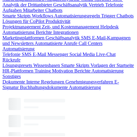
Analytik der Drittanbieter
Geschäftsanalytik
Vertrieb
Telefonie
Aufgaben
Mitarbeiter
Chatbots
Smarte Skripts
Workflows
Automatisierungsregeln
Trigger
Chatbots
Lösungen für CoPilot
Produktivität
Projektmanagement
Zeit- und Kostenmanagement
Helpdesk
Automatisierung
Berichte
Integrationen
Marketingplattformen
Geschäftsanalytik
SMS
E-Mail-Kampagnen
und Newsletters
Automatisierte Anrufe
Call Centers
Automatisierung
Telefonie
SMS
E-Mail
Messenger
Social Media
Live-Chat
Rückrufe
Lösungspresets
Wissensbasen
Smarte Skripts
Vorlagen der Startseite
HR-Plattformen
Training
Motivation
Berichte
Automatisierung
Sonstiges
Dokumente
Interne Regelungen
Genehmigungsverfahren
E-
Signatur
Buchhaltungsdokumente
Automatisierung