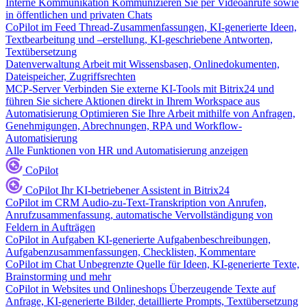
Interne Kommunikation
Kommunizieren Sie per Videoanrufe sowie
in öffentlichen und privaten Chats
CoPilot im Feed
Thread-Zusammenfassungen, KI-generierte Ideen,
Textbearbeitung und –erstellung, KI-geschriebene Antworten,
Textübersetzung
Datenverwaltung
Arbeit mit Wissensbasen, Onlinedokumenten,
Dateispeicher, Zugriffsrechten
MCP-Server
Verbinden Sie externe KI-Tools mit Bitrix24 und
führen Sie sichere Aktionen direkt in Ihrem Workspace aus
Automatisierung
Optimieren Sie Ihre Arbeit mithilfe von Anfragen,
Genehmigungen, Abrechnungen, RPA und Workflow-
Automatisierung
Alle Funktionen von HR und Automatisierung anzeigen
CoPilot
CoPilot
Ihr KI-betriebener Assistent in Bitrix24
CoPilot im CRM
Audio-zu-Text-Transkription von Anrufen,
Anrufzusammenfassung, automatische Vervollständigung von
Feldern in Aufträgen
CoPilot in Aufgaben
KI-generierte Aufgabenbeschreibungen,
Aufgabenzusammenfassungen, Checklisten, Kommentare
CoPilot im Chat
Unbegrenzte Quelle für Ideen, KI-generierte Texte,
Brainstorming und mehr
CoPilot in Websites und Onlineshops
Überzeugende Texte auf
Anfrage, KI-generierte Bilder, detaillierte Prompts, Textübersetzung