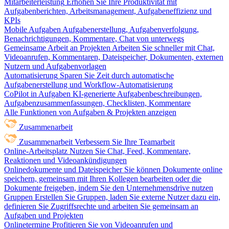
Mitarbeiterleistung
Erhöhen Sie Ihre Produktivität mit
Aufgabenberichten, Arbeitsmanagement, Aufgabeneffizienz und
KPIs
Mobile Aufgaben
Aufgabenerstellung, Aufgabenverfolgung,
Benachrichtigungen, Kommentare, Chat von unterwegs
Gemeinsame Arbeit an Projekten
Arbeiten Sie schneller mit Chat,
Videoanrufen, Kommentaren, Dateispeicher, Dokumenten, externen
Nutzern und Aufgabenvorlagen
Automatisierung
Sparen Sie Zeit durch automatische
Aufgabenerstellung und Workflow-Automatisierung
CoPilot in Aufgaben
KI-generierte Aufgabenbeschreibungen,
Aufgabenzusammenfassungen, Checklisten, Kommentare
Alle Funktionen von Aufgaben & Projekten anzeigen
Zusammenarbeit
Zusammenarbeit
Verbessern Sie Ihre Teamarbeit
Online-Arbeitsplatz
Nutzen Sie Chat, Feed, Kommentare,
Reaktionen und Videoankündigungen
Onlinedokumente und Dateispeicher
Sie können Dokumente online
speichern, gemeinsam mit Ihren Kollegen bearbeiten oder die
Dokumente freigeben, indem Sie den Unternehmensdrive nutzen
Gruppen
Erstellen Sie Gruppen, laden Sie externe Nutzer dazu ein,
definieren Sie Zugriffsrechte und arbeiten Sie gemeinsam an
Aufgaben und Projekten
Onlinetermine
Profitieren Sie von Videoanrufen und