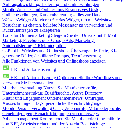
Auftragsabwicklung, Lieferung und Onlinezahlungen
Mobile Websites und Onlineshops
Responsives Design,
Onlinebestellungen, Kundenbetreuung - alles zur Hand
Website-Widget
Aktivieren Sie das Widget, um mit Website-
Besuchern zu chatten, beliebte Messenger zu verwenden und
Rückrufanfragen zu akzeptieren
Tools für Onlinemarketing
Steigern Sie den Umsatz mit E-Mail-
Marketing, Facebook oder Google Ads, Marketing-
Automatisierung, CRM-Integration
CoPilot in Websites und Onlineshops
Überzeugende Texte, KI-
generierte Bilder, detaillierte Prompts, Textübersetzung
Alle Funktionen von Websites und Onlineshops anzeigen
HR und Automatisierung
HR und Automatisierung
Optimieren Sie Ihre Workflows und
verwalten Sie Personaldaten
Mitarbeiterverwaltung
Nutzen Sie Mitarbeiterprofile,
Unternehmensstruktur, Zugriffsrechte, Active Directory
Kultur und Engagement
Unternehmensnews, Umfragen,
Auszeichnungen, Tags, persönliche Benachrichtigungen
Mobile Personalverwaltung
Chat, Videoanrufe, Mitarbeiterprofile,
Genehmigungen, Benachrichtigungen von unterwegs
Arbeitsmanagement
Kontrollieren Sie Mitarbeiterleistung mithilfe
von KPI, Arbeitsberichten und der Ansicht Beaufsichtige