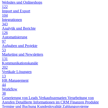
Websites und Onlineshops
122
Import und Export
104
Integrationen
343
Analytik und Berichte
126
Automatisierung
97
Aufgaben und Projekte
53
Marketing und Newsletters
131
Kommunikationskanäle
202
Vertikale Lösungen
13
HR-Management
44
Workflow
38
Generierung von Leads
Verkaufsszenarien
Verarbeitung von
Anrufen
Detaillierte Informationen im CRM
Finanzen
Produkte
Termine und Buchung
Kundenloyalität
Zahlungssysteme