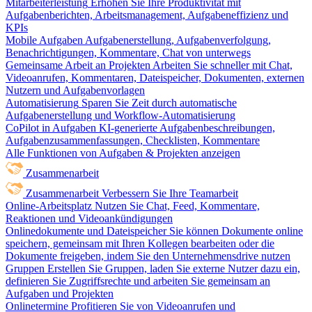
Mitarbeiterleistung
Erhöhen Sie Ihre Produktivität mit
Aufgabenberichten, Arbeitsmanagement, Aufgabeneffizienz und
KPIs
Mobile Aufgaben
Aufgabenerstellung, Aufgabenverfolgung,
Benachrichtigungen, Kommentare, Chat von unterwegs
Gemeinsame Arbeit an Projekten
Arbeiten Sie schneller mit Chat,
Videoanrufen, Kommentaren, Dateispeicher, Dokumenten, externen
Nutzern und Aufgabenvorlagen
Automatisierung
Sparen Sie Zeit durch automatische
Aufgabenerstellung und Workflow-Automatisierung
CoPilot in Aufgaben
KI-generierte Aufgabenbeschreibungen,
Aufgabenzusammenfassungen, Checklisten, Kommentare
Alle Funktionen von Aufgaben & Projekten anzeigen
Zusammenarbeit
Zusammenarbeit
Verbessern Sie Ihre Teamarbeit
Online-Arbeitsplatz
Nutzen Sie Chat, Feed, Kommentare,
Reaktionen und Videoankündigungen
Onlinedokumente und Dateispeicher
Sie können Dokumente online
speichern, gemeinsam mit Ihren Kollegen bearbeiten oder die
Dokumente freigeben, indem Sie den Unternehmensdrive nutzen
Gruppen
Erstellen Sie Gruppen, laden Sie externe Nutzer dazu ein,
definieren Sie Zugriffsrechte und arbeiten Sie gemeinsam an
Aufgaben und Projekten
Onlinetermine
Profitieren Sie von Videoanrufen und