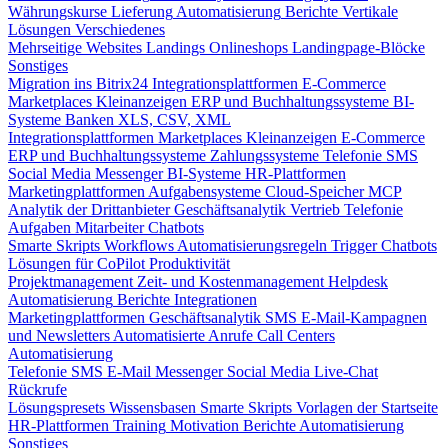
Währungskurse
Lieferung
Automatisierung
Berichte
Vertikale
Lösungen
Verschiedenes
Mehrseitige Websites
Landings
Onlineshops
Landingpage-Blöcke
Sonstiges
Migration ins Bitrix24
Integrationsplattformen
E-Commerce
Marketplaces
Kleinanzeigen
ERP und Buchhaltungssysteme
BI-
Systeme
Banken
XLS, CSV, XML
Integrationsplattformen
Marketplaces
Kleinanzeigen
E-Commerce
ERP und Buchhaltungssysteme
Zahlungssysteme
Telefonie
SMS
Social Media
Messenger
BI-Systeme
HR-Plattformen
Marketingplattformen
Aufgabensysteme
Cloud-Speicher
MCP
Analytik der Drittanbieter
Geschäftsanalytik
Vertrieb
Telefonie
Aufgaben
Mitarbeiter
Chatbots
Smarte Skripts
Workflows
Automatisierungsregeln
Trigger
Chatbots
Lösungen für CoPilot
Produktivität
Projektmanagement
Zeit- und Kostenmanagement
Helpdesk
Automatisierung
Berichte
Integrationen
Marketingplattformen
Geschäftsanalytik
SMS
E-Mail-Kampagnen
und Newsletters
Automatisierte Anrufe
Call Centers
Automatisierung
Telefonie
SMS
E-Mail
Messenger
Social Media
Live-Chat
Rückrufe
Lösungspresets
Wissensbasen
Smarte Skripts
Vorlagen der Startseite
HR-Plattformen
Training
Motivation
Berichte
Automatisierung
Sonstiges