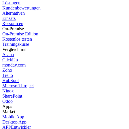
Lösungen
Kundenbewertungen
Alternativen
Einsatz
Ressourcen
On-Premise
On-Premise Edition
Kostenlos testen
Trainingskurse
Vergleich mit
Asana
ClickUp
monday.com
Zoho
Trello
HubSpot
Microsoft Project
Ninox
SharePoint
Odoo
Apps
Market
Mobile App
Desktop App
API/Entwickler