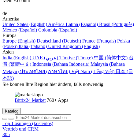
Mein Account
de
Amerika
United States (English)
América Latina (Español)
Brasil (Português)
México (Español)
Colombia (Español)
Europa
Europe (English)
Deutschland (Deutsch)
France (Français)
Polska
(Polski)
Italia (Italiano)
United Kingdom (English)
Asien
India (English)
UAE (عربي)
Türkiye (Türkçe)
中国 (简体中文)
台
灣 (繁體中文)
Indonesia (Bahasa Indonesia)
Malaysia (Bahasa
Melayu)
ประเทศไทย (ภาษาไทย)
Việt Nam (Tiếng Việt)
日本 (日
本語)
Sie können Ihre Region hier ändern, falls notwendig
Bitrix24 Market
760+ Apps
Katalog
Top-Lösungen (kostenlos)
Vertrieb und CRM
305