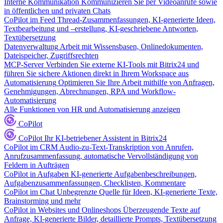
Interne Kommunikation
Kommunizieren Sie per Videoanrufe sowie
in öffentlichen und privaten Chats
CoPilot im Feed
Thread-Zusammenfassungen, KI-generierte Ideen,
Textbearbeitung und –erstellung, KI-geschriebene Antworten,
Textübersetzung
Datenverwaltung
Arbeit mit Wissensbasen, Onlinedokumenten,
Dateispeicher, Zugriffsrechten
MCP-Server
Verbinden Sie externe KI-Tools mit Bitrix24 und
führen Sie sichere Aktionen direkt in Ihrem Workspace aus
Automatisierung
Optimieren Sie Ihre Arbeit mithilfe von Anfragen,
Genehmigungen, Abrechnungen, RPA und Workflow-
Automatisierung
Alle Funktionen von HR und Automatisierung anzeigen
CoPilot
CoPilot
Ihr KI-betriebener Assistent in Bitrix24
CoPilot im CRM
Audio-zu-Text-Transkription von Anrufen,
Anrufzusammenfassung, automatische Vervollständigung von
Feldern in Aufträgen
CoPilot in Aufgaben
KI-generierte Aufgabenbeschreibungen,
Aufgabenzusammenfassungen, Checklisten, Kommentare
CoPilot im Chat
Unbegrenzte Quelle für Ideen, KI-generierte Texte,
Brainstorming und mehr
CoPilot in Websites und Onlineshops
Überzeugende Texte auf
Anfrage, KI-generierte Bilder, detaillierte Prompts, Textübersetzung