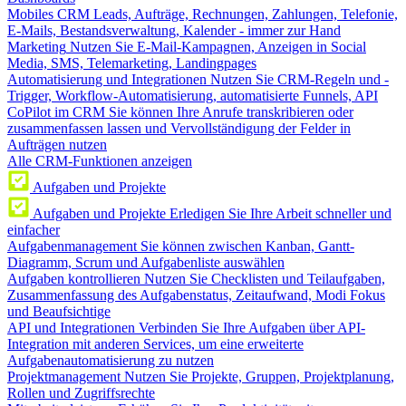
Mobiles CRM
Leads, Aufträge, Rechnungen, Zahlungen, Telefonie,
E-Mails, Bestandsverwaltung, Kalender - immer zur Hand
Marketing
Nutzen Sie E-Mail-Kampagnen, Anzeigen in Social
Media, SMS, Telemarketing, Landingpages
Automatisierung und Integrationen
Nutzen Sie CRM-Regeln und -
Trigger, Workflow-Automatisierung, automatisierte Funnels, API
CoPilot im CRM
Sie können Ihre Anrufe transkribieren oder
zusammenfassen lassen und Vervollständigung der Felder in
Aufträgen nutzen
Alle CRM-Funktionen anzeigen
Aufgaben und Projekte
Aufgaben und Projekte
Erledigen Sie Ihre Arbeit schneller und
einfacher
Aufgabenmanagement
Sie können zwischen Kanban, Gantt-
Diagramm, Scrum und Aufgabenliste auswählen
Aufgaben kontrollieren
Nutzen Sie Checklisten und Teilaufgaben,
Zusammenfassung des Aufgabenstatus, Zeitaufwand, Modi Fokus
und Beaufsichtige
API und Integrationen
Verbinden Sie Ihre Aufgaben über API-
Integration mit anderen Services, um eine erweiterte
Aufgabenautomatisierung zu nutzen
Projektmanagement
Nutzen Sie Projekte, Gruppen, Projektplanung,
Rollen und Zugriffsrechte