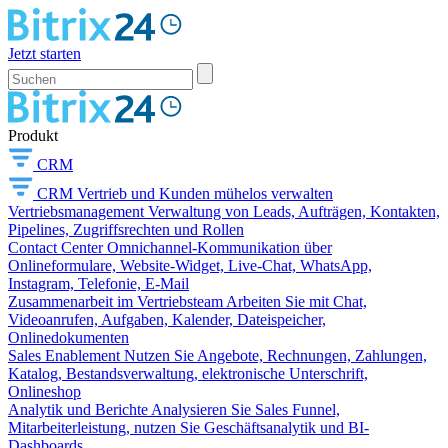
Jetzt starten
Produkt
CRM
CRM
Vertrieb und Kunden mühelos verwalten
Vertriebsmanagement
Verwaltung von Leads, Aufträgen, Kontakten,
Pipelines, Zugriffsrechten und Rollen
Contact Center
Omnichannel-Kommunikation über
Onlineformulare, Website-Widget, Live-Chat, WhatsApp,
Instagram, Telefonie, E-Mail
Zusammenarbeit im Vertriebsteam
Arbeiten Sie mit Chat,
Videoanrufen, Aufgaben, Kalender, Dateispeicher,
Onlinedokumenten
Sales Enablement
Nutzen Sie Angebote, Rechnungen, Zahlungen,
Katalog, Bestandsverwaltung, elektronische Unterschrift,
Onlineshop
Analytik und Berichte
Analysieren Sie Sales Funnel,
Mitarbeiterleistung, nutzen Sie Geschäftsanalytik und BI-
Dashboards