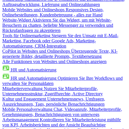
Auftragsabwicklung, Lieferung und Onlinezahlungen
Mobile Websites und Onlineshops
Responsives Design,
Onlinebestellungen, Kundenbetreuung - alles zur Hand
Website-Widget
Aktivieren Sie das Widget, um mit Website-
Besuchern zu chatten, beliebte Messenger zu verwenden und
Rückrufanfragen zu akzeptieren
Tools für Onlinemarketing
Steigern Sie den Umsatz mit E-Mail-
Marketing, Facebook oder Google Ads, Marketing-
Automatisierung, CRM-Integration
CoPilot in Websites und Onlineshops
Überzeugende Texte, KI-
generierte Bilder, detaillierte Prompts, Textübersetzung
Alle Funktionen von Websites und Onlineshops anzeigen
HR und Automatisierung
HR und Automatisierung
Optimieren Sie Ihre Workflows und
verwalten Sie Personaldaten
Mitarbeiterverwaltung
Nutzen Sie Mitarbeiterprofile,
Unternehmensstruktur, Zugriffsrechte, Active Directory
Kultur und Engagement
Unternehmensnews, Umfragen,
Auszeichnungen, Tags, persönliche Benachrichtigungen
Mobile Personalverwaltung
Chat, Videoanrufe, Mitarbeiterprofile,
Genehmigungen, Benachrichtigungen von unterwegs
Arbeitsmanagement
Kontrollieren Sie Mitarbeiterleistung mithilfe
von KPI, Arbeitsberichten und der Ansicht Beaufsichtige