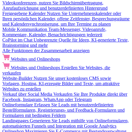
Videokonferenzen, nutzen Sie Bildschirmübertragung,
Anrufaufzeichnung und benutzerdefinierten Hintergrund
Freigegebene Kalender
Nutzen Sie Unternehmenskalender oder
Ihren persönlichen Kalender, offene Zeitfenster, Besprechungsräume
und Kalendersynchroniserung, um Ihre Termine zu planen
Mobile Kommunikation
Team-Messenger, Videoanrufe,
Kommentare, Kalender, Benachrichtigungen jederzeit
CoPilot im Chat
Unbegrenzte Quelle für Ideen, KI-generierte Texte,
Brainstorming und mehr
Alle Funktionen der Zusammenarbeit anzeigen
Websites und Onlineshops
Websites und Onlineshops
Erstellen Sie Websites, die
verkaufen
Website-Builder
Nutzen Sie unser kostenloses CMS sowie
Vorlagen, Hosting, KI-erzeugte Bilder und Texte, um attraktive
Websites zu erstellen
Verkauf über Social Media
Verkaufen Sie Ihre Produkte direkt über
Facebook, Instagram, WhatsApp oder Telegram
Onlineformulare
Erfassen Sie Leads mit benutzerdefinierten
Bestellformularen, Registrierungs- und Feedback-Formularen und
Formularen mit bedingten Feldern
Landingpages
Generieren Sie Leads mithilfe von Onlineformularen,
automatisierten Funnels und Integration mit Google Analytics
Onlineshop
Maximieren Sie E-Commerce mit Bestandsverwaltung,