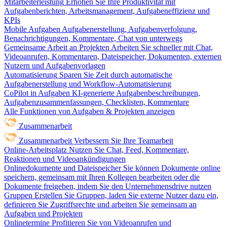
Mitarbeiterleistung
Erhöhen Sie Ihre Produktivität mit
Aufgabenberichten, Arbeitsmanagement, Aufgabeneffizienz und
KPIs
Mobile Aufgaben
Aufgabenerstellung, Aufgabenverfolgung,
Benachrichtigungen, Kommentare, Chat von unterwegs
Gemeinsame Arbeit an Projekten
Arbeiten Sie schneller mit Chat,
Videoanrufen, Kommentaren, Dateispeicher, Dokumenten, externen
Nutzern und Aufgabenvorlagen
Automatisierung
Sparen Sie Zeit durch automatische
Aufgabenerstellung und Workflow-Automatisierung
CoPilot in Aufgaben
KI-generierte Aufgabenbeschreibungen,
Aufgabenzusammenfassungen, Checklisten, Kommentare
Alle Funktionen von Aufgaben & Projekten anzeigen
Zusammenarbeit
Zusammenarbeit
Verbessern Sie Ihre Teamarbeit
Online-Arbeitsplatz
Nutzen Sie Chat, Feed, Kommentare,
Reaktionen und Videoankündigungen
Onlinedokumente und Dateispeicher
Sie können Dokumente online
speichern, gemeinsam mit Ihren Kollegen bearbeiten oder die
Dokumente freigeben, indem Sie den Unternehmensdrive nutzen
Gruppen
Erstellen Sie Gruppen, laden Sie externe Nutzer dazu ein,
definieren Sie Zugriffsrechte und arbeiten Sie gemeinsam an
Aufgaben und Projekten
Onlinetermine
Profitieren Sie von Videoanrufen und