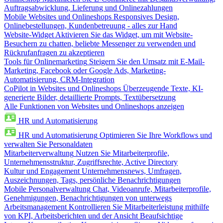
Auftragsabwicklung, Lieferung und Onlinezahlungen
Mobile Websites und Onlineshops
Responsives Design,
Onlinebestellungen, Kundenbetreuung - alles zur Hand
Website-Widget
Aktivieren Sie das Widget, um mit Website-
Besuchern zu chatten, beliebte Messenger zu verwenden und
Rückrufanfragen zu akzeptieren
Tools für Onlinemarketing
Steigern Sie den Umsatz mit E-Mail-
Marketing, Facebook oder Google Ads, Marketing-
Automatisierung, CRM-Integration
CoPilot in Websites und Onlineshops
Überzeugende Texte, KI-
generierte Bilder, detaillierte Prompts, Textübersetzung
Alle Funktionen von Websites und Onlineshops anzeigen
HR und Automatisierung
HR und Automatisierung
Optimieren Sie Ihre Workflows und
verwalten Sie Personaldaten
Mitarbeiterverwaltung
Nutzen Sie Mitarbeiterprofile,
Unternehmensstruktur, Zugriffsrechte, Active Directory
Kultur und Engagement
Unternehmensnews, Umfragen,
Auszeichnungen, Tags, persönliche Benachrichtigungen
Mobile Personalverwaltung
Chat, Videoanrufe, Mitarbeiterprofile,
Genehmigungen, Benachrichtigungen von unterwegs
Arbeitsmanagement
Kontrollieren Sie Mitarbeiterleistung mithilfe
von KPI, Arbeitsberichten und der Ansicht Beaufsichtige