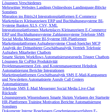
Lösungen
Verschiedenes
Mehrseitige Websites
Landings
Onlineshops
Landingpage-Blöcke
Sonstiges
Migration ins Bitrix24
Integrationsplattformen
E-Commerce
Marketplaces
Kleinanzeigen
ERP und Buchhaltungssysteme
BI-
Systeme
Banken
XLS, CSV, XML
Integrationsplattformen
Marketplaces
Kleinanzeigen
E-Commerce
ERP und Buchhaltungssysteme
Zahlungssysteme
Telefonie
SMS
Social Media
Messenger
BI-Systeme
HR-Plattformen
Marketingplattformen
Aufgabensysteme
Cloud-Speicher
MCP
Analytik der Drittanbieter
Geschäftsanalytik
Vertrieb
Telefonie
Aufgaben
Mitarbeiter
Chatbots
Smarte Skripts
Workflows
Automatisierungsregeln
Trigger
Chatbots
Lösungen für CoPilot
Produktivität
Projektmanagement
Zeit- und Kostenmanagement
Helpdesk
Automatisierung
Berichte
Integrationen
Marketingplattformen
Geschäftsanalytik
SMS
E-Mail-Kampagnen
und Newsletters
Automatisierte Anrufe
Call Centers
Automatisierung
Telefonie
SMS
E-Mail
Messenger
Social Media
Live-Chat
Rückrufe
Lösungspresets
Wissensbasen
Smarte Skripts
Vorlagen der Startseite
HR-Plattformen
Training
Motivation
Berichte
Automatisierung
Sonstiges
Dokumente
Interne Regelungen
Genehmigungsverfahren
E-