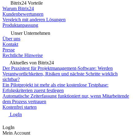
Bitrix24 Vorteile
Warum Bitrix24
Kundenbewertungen
Vergleich mit anderen Lösungen
Produktanpassung
Unser Unternehmen
Über uns
Kontakt
Presse
Rechtliche Hinweise
Aktuelles von Bitrix24
Der Praxistest für Projektmanagement-Software: Werden
Verantwortlichkeiten, Risiken und nächste Schritte wirklich
sichtbar?
Ein Pilotprojekt ist mehr als eine kostenlose Testphase:
Erfolgskriterien zuerst festlegen
Automatische Zeiterfassung funktioniert nur, wenn Mitarbeitende
dem Prozess vertrauen
Kostenfrei starten
LogIn
LogIn
Mein Account