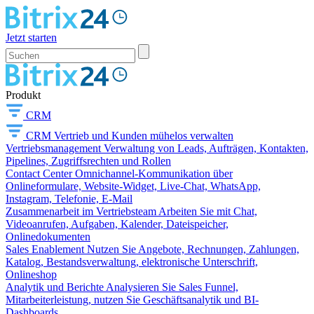
Jetzt starten
Produkt
CRM
CRM
Vertrieb und Kunden mühelos verwalten
Vertriebsmanagement
Verwaltung von Leads, Aufträgen, Kontakten,
Pipelines, Zugriffsrechten und Rollen
Contact Center
Omnichannel-Kommunikation über
Onlineformulare, Website-Widget, Live-Chat, WhatsApp,
Instagram, Telefonie, E-Mail
Zusammenarbeit im Vertriebsteam
Arbeiten Sie mit Chat,
Videoanrufen, Aufgaben, Kalender, Dateispeicher,
Onlinedokumenten
Sales Enablement
Nutzen Sie Angebote, Rechnungen, Zahlungen,
Katalog, Bestandsverwaltung, elektronische Unterschrift,
Onlineshop
Analytik und Berichte
Analysieren Sie Sales Funnel,
Mitarbeiterleistung, nutzen Sie Geschäftsanalytik und BI-
Dashboards