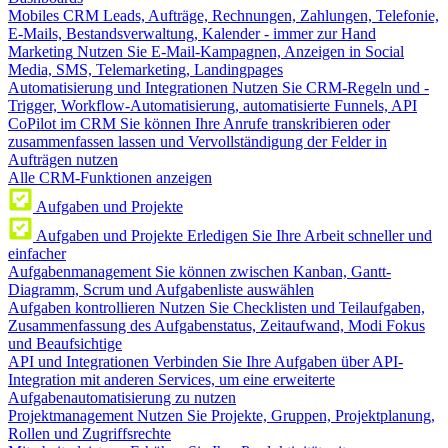
Mobiles CRM
Leads, Aufträge, Rechnungen, Zahlungen, Telefonie,
E-Mails, Bestandsverwaltung, Kalender - immer zur Hand
Marketing
Nutzen Sie E-Mail-Kampagnen, Anzeigen in Social
Media, SMS, Telemarketing, Landingpages
Automatisierung und Integrationen
Nutzen Sie CRM-Regeln und -
Trigger, Workflow-Automatisierung, automatisierte Funnels, API
CoPilot im CRM
Sie können Ihre Anrufe transkribieren oder
zusammenfassen lassen und Vervollständigung der Felder in
Aufträgen nutzen
Alle CRM-Funktionen anzeigen
Aufgaben und Projekte
Aufgaben und Projekte
Erledigen Sie Ihre Arbeit schneller und
einfacher
Aufgabenmanagement
Sie können zwischen Kanban, Gantt-
Diagramm, Scrum und Aufgabenliste auswählen
Aufgaben kontrollieren
Nutzen Sie Checklisten und Teilaufgaben,
Zusammenfassung des Aufgabenstatus, Zeitaufwand, Modi Fokus
und Beaufsichtige
API und Integrationen
Verbinden Sie Ihre Aufgaben über API-
Integration mit anderen Services, um eine erweiterte
Aufgabenautomatisierung zu nutzen
Projektmanagement
Nutzen Sie Projekte, Gruppen, Projektplanung,
Rollen und Zugriffsrechte