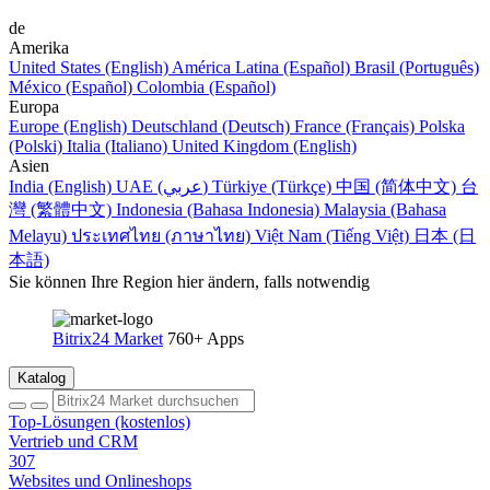
de
Amerika
United States (English)
América Latina (Español)
Brasil (Português)
México (Español)
Colombia (Español)
Europa
Europe (English)
Deutschland (Deutsch)
France (Français)
Polska
(Polski)
Italia (Italiano)
United Kingdom (English)
Asien
India (English)
UAE (عربي)
Türkiye (Türkçe)
中国 (简体中文)
台
灣 (繁體中文)
Indonesia (Bahasa Indonesia)
Malaysia (Bahasa
Melayu)
ประเทศไทย (ภาษาไทย)
Việt Nam (Tiếng Việt)
日本 (日
本語)
Sie können Ihre Region hier ändern, falls notwendig
Bitrix24 Market
760+ Apps
Katalog
Top-Lösungen (kostenlos)
Vertrieb und CRM
307
Websites und Onlineshops