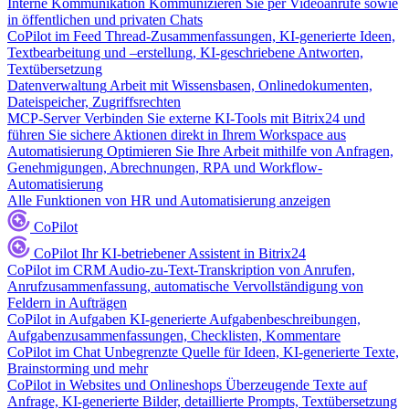
Interne Kommunikation
Kommunizieren Sie per Videoanrufe sowie
in öffentlichen und privaten Chats
CoPilot im Feed
Thread-Zusammenfassungen, KI-generierte Ideen,
Textbearbeitung und –erstellung, KI-geschriebene Antworten,
Textübersetzung
Datenverwaltung
Arbeit mit Wissensbasen, Onlinedokumenten,
Dateispeicher, Zugriffsrechten
MCP-Server
Verbinden Sie externe KI-Tools mit Bitrix24 und
führen Sie sichere Aktionen direkt in Ihrem Workspace aus
Automatisierung
Optimieren Sie Ihre Arbeit mithilfe von Anfragen,
Genehmigungen, Abrechnungen, RPA und Workflow-
Automatisierung
Alle Funktionen von HR und Automatisierung anzeigen
CoPilot
CoPilot
Ihr KI-betriebener Assistent in Bitrix24
CoPilot im CRM
Audio-zu-Text-Transkription von Anrufen,
Anrufzusammenfassung, automatische Vervollständigung von
Feldern in Aufträgen
CoPilot in Aufgaben
KI-generierte Aufgabenbeschreibungen,
Aufgabenzusammenfassungen, Checklisten, Kommentare
CoPilot im Chat
Unbegrenzte Quelle für Ideen, KI-generierte Texte,
Brainstorming und mehr
CoPilot in Websites und Onlineshops
Überzeugende Texte auf
Anfrage, KI-generierte Bilder, detaillierte Prompts, Textübersetzung