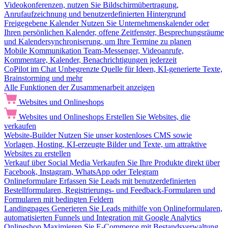
Videokonferenzen, nutzen Sie Bildschirmübertragung,
Anrufaufzeichnung und benutzerdefinierten Hintergrund
Freigegebene Kalender
Nutzen Sie Unternehmenskalender oder
Ihren persönlichen Kalender, offene Zeitfenster, Besprechungsräume
und Kalendersynchroniserung, um Ihre Termine zu planen
Mobile Kommunikation
Team-Messenger, Videoanrufe,
Kommentare, Kalender, Benachrichtigungen jederzeit
CoPilot im Chat
Unbegrenzte Quelle für Ideen, KI-generierte Texte,
Brainstorming und mehr
Alle Funktionen der Zusammenarbeit anzeigen
Websites und Onlineshops
Websites und Onlineshops
Erstellen Sie Websites, die
verkaufen
Website-Builder
Nutzen Sie unser kostenloses CMS sowie
Vorlagen, Hosting, KI-erzeugte Bilder und Texte, um attraktive
Websites zu erstellen
Verkauf über Social Media
Verkaufen Sie Ihre Produkte direkt über
Facebook, Instagram, WhatsApp oder Telegram
Onlineformulare
Erfassen Sie Leads mit benutzerdefinierten
Bestellformularen, Registrierungs- und Feedback-Formularen und
Formularen mit bedingten Feldern
Landingpages
Generieren Sie Leads mithilfe von Onlineformularen,
automatisierten Funnels und Integration mit Google Analytics
Onlineshop
Maximieren Sie E-Commerce mit Bestandsverwaltung,