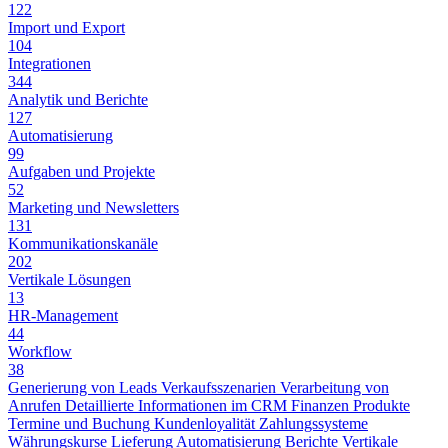
122
Import und Export
104
Integrationen
344
Analytik und Berichte
127
Automatisierung
99
Aufgaben und Projekte
52
Marketing und Newsletters
131
Kommunikationskanäle
202
Vertikale Lösungen
13
HR-Management
44
Workflow
38
Generierung von Leads
Verkaufsszenarien
Verarbeitung von
Anrufen
Detaillierte Informationen im CRM
Finanzen
Produkte
Termine und Buchung
Kundenloyalität
Zahlungssysteme
Währungskurse
Lieferung
Automatisierung
Berichte
Vertikale