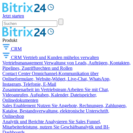
Jetzt starten
Produkt
CRM
CRM
Vertrieb und Kunden mühelos verwalten
Vertriebsmanagement
Verwaltung von Leads, Aufträgen, Kontakten,
Pipelines, Zugriffsrechten und Rollen
Contact Center
Omnichannel-Kommunikation über
Onlineformulare, Website-Widget, Live-Chat, WhatsApp,
Instagram, Telefonie, E-Mail
Zusammenarbeit im Vertriebsteam
Arbeiten Sie mit Chat,
Videoanrufen, Aufgaben, Kalender, Dateispeicher,
Onlinedokumenten
Sales Enablement
Nutzen Sie Angebote, Rechnungen, Zahlungen,
Katalog, Bestandsverwaltung, elektronische Unterschrift,
Onlineshop
Analytik und Berichte
Analysieren Sie Sales Funnel,
Mitarbeiterleistung, nutzen Sie Geschäftsanalytik und BI-
Dashboards