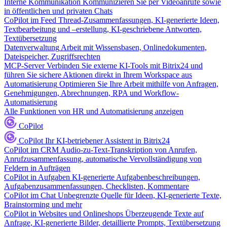
Interne Kommunikation
Kommunizieren Sie per Videoanrufe sowie
in öffentlichen und privaten Chats
CoPilot im Feed
Thread-Zusammenfassungen, KI-generierte Ideen,
Textbearbeitung und –erstellung, KI-geschriebene Antworten,
Textübersetzung
Datenverwaltung
Arbeit mit Wissensbasen, Onlinedokumenten,
Dateispeicher, Zugriffsrechten
MCP-Server
Verbinden Sie externe KI-Tools mit Bitrix24 und
führen Sie sichere Aktionen direkt in Ihrem Workspace aus
Automatisierung
Optimieren Sie Ihre Arbeit mithilfe von Anfragen,
Genehmigungen, Abrechnungen, RPA und Workflow-
Automatisierung
Alle Funktionen von HR und Automatisierung anzeigen
CoPilot
CoPilot
Ihr KI-betriebener Assistent in Bitrix24
CoPilot im CRM
Audio-zu-Text-Transkription von Anrufen,
Anrufzusammenfassung, automatische Vervollständigung von
Feldern in Aufträgen
CoPilot in Aufgaben
KI-generierte Aufgabenbeschreibungen,
Aufgabenzusammenfassungen, Checklisten, Kommentare
CoPilot im Chat
Unbegrenzte Quelle für Ideen, KI-generierte Texte,
Brainstorming und mehr
CoPilot in Websites und Onlineshops
Überzeugende Texte auf
Anfrage, KI-generierte Bilder, detaillierte Prompts, Textübersetzung