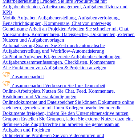
Mitarbeiterleistung
Erhöhen Sie Ihre Produktivität mit
Aufgabenberichten, Arbeitsmanagement, Aufgabeneffizienz und
KPIs
Mobile Aufgaben
Aufgabenerstellung, Aufgabenverfolgung,
Benachrichtigungen, Kommentare, Chat von unterwegs
Gemeinsame Arbeit an Projekten
Arbeiten Sie schneller mit Chat,
Videoanrufen, Kommentaren, Dateispeicher, Dokumenten, externen
Nutzern und Aufgabenvorlagen
Automatisierung
Sparen Sie Zeit durch automatische
Aufgabenerstellung und Workflow-Automatisierung
CoPilot in Aufgaben
KI-generierte Aufgabenbeschreibungen,
Aufgabenzusammenfassungen, Checklisten, Kommentare
Alle Funktionen von Aufgaben & Projekten anzeigen
Zusammenarbeit
Zusammenarbeit
Verbessern Sie Ihre Teamarbeit
Online-Arbeitsplatz
Nutzen Sie Chat, Feed, Kommentare,
Reaktionen und Videoankündigungen
Onlinedokumente und Dateispeicher
Sie können Dokumente online
speichern, gemeinsam mit Ihren Kollegen bearbeiten oder die
Dokumente freigeben, indem Sie den Unternehmensdrive nutzen
Gruppen
Erstellen Sie Gruppen, laden Sie externe Nutzer dazu ein,
definieren Sie Zugriffsrechte und arbeiten Sie gemeinsam an
Aufgaben und Projekten
Onlinetermine
Profitieren Sie von Videoanrufen und