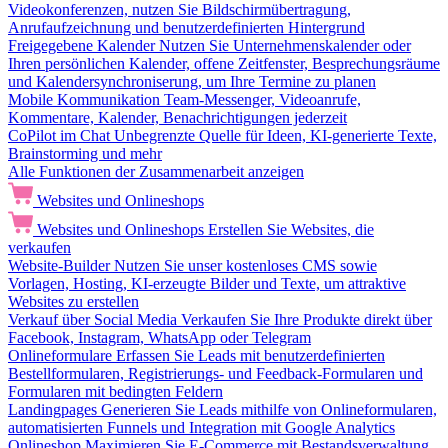
Videokonferenzen, nutzen Sie Bildschirmübertragung,
Anrufaufzeichnung und benutzerdefinierten Hintergrund
Freigegebene Kalender
Nutzen Sie Unternehmenskalender oder
Ihren persönlichen Kalender, offene Zeitfenster, Besprechungsräume
und Kalendersynchroniserung, um Ihre Termine zu planen
Mobile Kommunikation
Team-Messenger, Videoanrufe,
Kommentare, Kalender, Benachrichtigungen jederzeit
CoPilot im Chat
Unbegrenzte Quelle für Ideen, KI-generierte Texte,
Brainstorming und mehr
Alle Funktionen der Zusammenarbeit anzeigen
Websites und Onlineshops
Websites und Onlineshops
Erstellen Sie Websites, die
verkaufen
Website-Builder
Nutzen Sie unser kostenloses CMS sowie
Vorlagen, Hosting, KI-erzeugte Bilder und Texte, um attraktive
Websites zu erstellen
Verkauf über Social Media
Verkaufen Sie Ihre Produkte direkt über
Facebook, Instagram, WhatsApp oder Telegram
Onlineformulare
Erfassen Sie Leads mit benutzerdefinierten
Bestellformularen, Registrierungs- und Feedback-Formularen und
Formularen mit bedingten Feldern
Landingpages
Generieren Sie Leads mithilfe von Onlineformularen,
automatisierten Funnels und Integration mit Google Analytics
Onlineshop
Maximieren Sie E-Commerce mit Bestandsverwaltung,