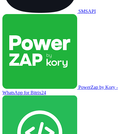
SMSAPI
PowerZap by Kory -
WhatsApp for Bitrix24