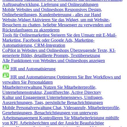
Auftragsabwicklung, Lieferung und Onlinezahlungen
Mobile Websites und Onlineshops
Responsives Design,
Onlinebestellungen, Kundenbetreuung - alles zur Hand
Website-Widget
Aktivieren Sie das Widget, um mit Website-
Besuchern zu chatten, beliebte Messenger zu verwenden und
Rückrufanfragen zu akzeptieren
Tools für Onlinemarketing
Steigern Sie den Umsatz mit E-Mail-
Marketing, Facebook oder Google Ads, Marketing-
Automatisierung, CRM-Integration
CoPilot in Websites und Onlineshops
Überzeugende Texte, KI-
generierte Bilder, detaillierte Prompts, Textübersetzung
Alle Funktionen von Websites und Onlineshops anzeigen
HR und Automatisierung
HR und Automatisierung
Optimieren Sie Ihre Workflows und
verwalten Sie Personaldaten
Mitarbeiterverwaltung
Nutzen Sie Mitarbeiterprofile,
Unternehmensstruktur, Zugriffsrechte, Active Directory
Kultur und Engagement
Unternehmensnews, Umfragen,
Auszeichnungen, Tags, persönliche Benachrichtigungen
Mobile Personalverwaltung
Chat, Videoanrufe, Mitarbeiterprofile,
Genehmigungen, Benachrichtigungen von unterwegs
Arbeitsmanagement
Kontrollieren Sie Mitarbeiterleistung mithilfe
von KPI, Arbeitsberichten und der Ansicht Beaufsichtige