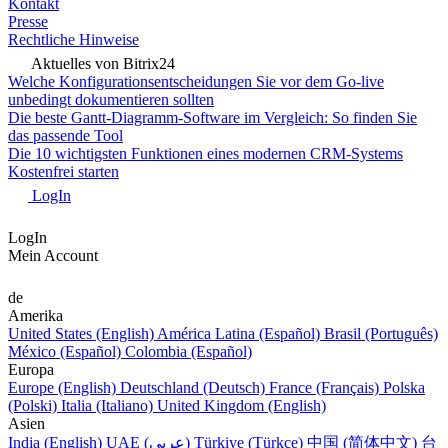
Kontakt
Presse
Rechtliche Hinweise
Aktuelles von Bitrix24
Welche Konfigurationsentscheidungen Sie vor dem Go-live
unbedingt dokumentieren sollten
Die beste Gantt-Diagramm-Software im Vergleich: So finden Sie
das passende Tool
Die 10 wichtigsten Funktionen eines modernen CRM-Systems
Kostenfrei starten
LogIn
LogIn
Mein Account
de
Amerika
United States (English)
América Latina (Español)
Brasil (Português)
México (Español)
Colombia (Español)
Europa
Europe (English)
Deutschland (Deutsch)
France (Français)
Polska
(Polski)
Italia (Italiano)
United Kingdom (English)
Asien
India (English)
UAE (عربي)
Türkiye (Türkçe)
中国 (简体中文)
台