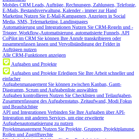
Mobiles CRM
Leads, Aufträge, Rechnungen, Zahlungen, Telefonie,
E-Mails, Bestandsverwaltung, Kalender - immer zur Hand
Marketing
Nutzen Sie E-Mail-Kampagnen, Anzeigen in Social
Media, SMS, Telemarketing, Landingpages
Automatisierung und Integrationen
Nutzen Sie CRM-Regeln und -
Trigger, Workflow-Automatisierung, automatisierte Funnels, API
CoPilot im CRM
Sie können Ihre Anrufe transkribieren oder
zusammenfassen lassen und Vervollständigung der Felder in
Aufträgen nutzen
Alle CRM-Funktionen anzeigen
Aufgaben und Projekte
Aufgaben und Projekte
Erledigen Sie Ihre Arbeit schneller und
einfacher
Aufgabenmanagement
Sie können zwischen Kanban, Gantt-
Diagramm, Scrum und Aufgabenliste auswählen
Aufgaben kontrollieren
Nutzen Sie Checklisten und Teilaufgaben,
Zusammenfassung des Aufgabenstatus, Zeitaufwand, Modi Fokus
und Beaufsichtige
API und Integrationen
Verbinden Sie Ihre Aufgaben über API-
Integration mit anderen Services, um eine erweiterte
Aufgabenautomatisierung zu nutzen
Projektmanagement
Nutzen Sie Projekte, Gruppen, Projektplanung,
Rollen und Zugriffsrechte