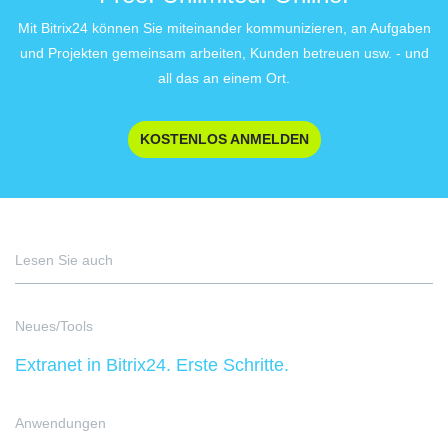
Mit Bitrix24 können Sie miteinander kommunizieren, an Aufgaben
und Projekten gemeinsam arbeiten, Kunden betreuen usw. - und
all das an einem Ort.
KOSTENLOS ANMELDEN
Lesen Sie auch
Neues/Tools
Extranet in Bitrix24. Erste Schritte.
Anwendungen