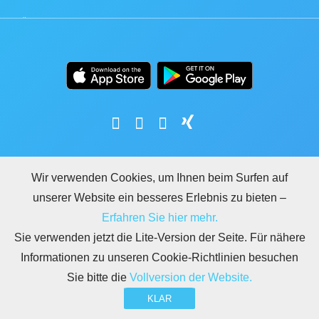
Wir verwenden Cookies, um Ihnen beim Surfen auf
unserer Website ein besseres Erlebnis zu bieten –
LEGAL
NUTZUNGSBEDINGUNGEN
DATENSCHUTZ
DSGVO
SICHERHEIT
Erfahren Sie hier mehr.
MISSBRAUCH MELDEN
REGELN FÜR BITRIX24.WEBSITES
Sie verwenden jetzt die Lite-Version der Seite. Für nähere
Copyright © 2026 Bitrix24
Informationen zu unseren Cookie-Richtlinien besuchen
Sie bitte die
Vollversion der Website.
KLAR