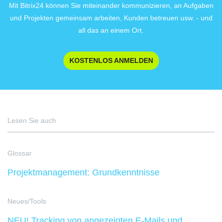
Mit Bitrix24 können Sie miteinander kommunizieren, an Aufgaben
und Projekten gemeinsam arbeiten, Kunden betreuen usw. - und
all das an einem Ort.
KOSTENLOS ANMELDEN
Lesen Sie auch
Glossar
Projektmanagement: Grundkenntnisse
Neues/Tools
NEU! Tracking von angezeigten E-Mails und