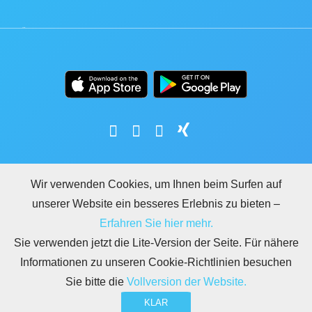
Wir verwenden Cookies, um Ihnen beim Surfen auf
unserer Website ein besseres Erlebnis zu bieten –
LEGAL
NUTZUNGSBEDINGUNGEN
DATENSCHUTZ
DSGVO
SICHERHEIT
Erfahren Sie hier mehr.
MISSBRAUCH MELDEN
REGELN FÜR BITRIX24.WEBSITES
Sie verwenden jetzt die Lite-Version der Seite. Für nähere
Copyright © 2026 Bitrix24
Informationen zu unseren Cookie-Richtlinien besuchen
Sie bitte die
Vollversion der Website.
KLAR