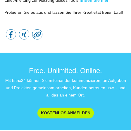
Eine Anleitung zur Nutzung dieses Tools
finden Sie hier
.
Probieren Sie es aus und lassen Sie Ihrer Kreativität freien Lauf!
Free. Unlimited. Online.
Mit Bitrix24 können Sie miteinander kommunizieren, an Aufgaben
und Projekten gemeinsam arbeiten, Kunden betreuen usw. - und
all das an einem Ort.
KOSTENLOS ANMELDEN