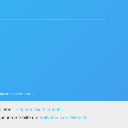
ÜR BITRIX24.WEBSITES
bieten –
Erfahren Sie hier mehr.
suchen Sie bitte die
Vollversion der Website.