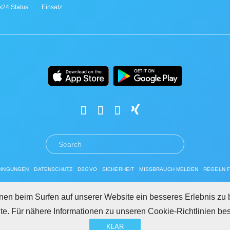
ix24 Status
Einsatz
DINGUNGEN
DATENSCHUTZ
DSGVO
SICHERHEIT
MISSBRAUCH MELDEN
REGELN F
Copyright © 2026 Bitrix24
en beim Surfen auf unserer Website ein besseres Erlebnis zu 
ite. Für nähere Informationen zu unseren Cookie-Richtlinien be
KLAR