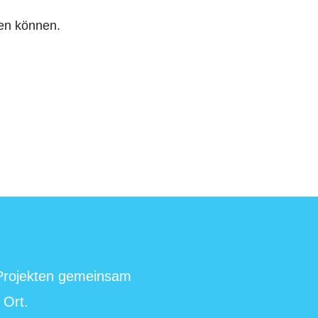
men können.
 Projekten gemeinsam
 Ort.