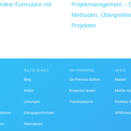
Online-Formulare mit
Projekmanagement – De
Methoden, Übergreif
Projekten
NÜTZLICHES
ON-PREMISE
APPS
Blog
On-Premise Edition
Market
Artikel
Kostenlos testen
Mobile A
Lösungen
Trainingskurse
Desktop 
ktieren
Erfolgsgeschichten
API/Entwi
ern
Alternativen