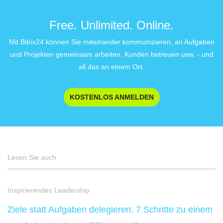
Free. Unlimited. Online.
Mit Bitrix24 können Sie miteinander kommunizieren, an Aufgaben
und Projekten gemeinsam arbeiten, Kunden betreuen usw. - und
all das an einem Ort.
KOSTENLOS ANMELDEN
Lesen Sie auch
Inspirierendes Leadership
Ziele statt Aufgaben delegieren: 7 Schritte zu einem