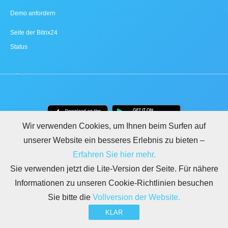
Demo anfordern
Seite der Bitrix24
Status
Wir verwenden Cookies, um Ihnen beim Surfen auf
unserer Website ein besseres Erlebnis zu bieten –
Erfahren Sie hier mehr.
Sie verwenden jetzt die Lite-Version der Seite. Für nähere
Informationen zu unseren Cookie-Richtlinien besuchen
Sie bitte die
Vollversion der Website.
LEGAL
NUTZUNGSBEDINGUNGEN
DATENSCHUTZ
DSGVO
SICHERHEIT
KLAR
MISSBRAUCH MELDEN
REGELN FÜR BITRIX24.WEBSITES