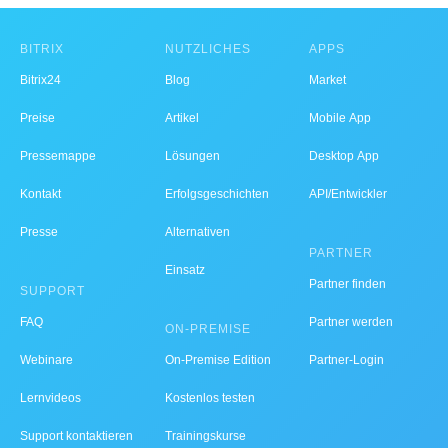
BITRIX
NÜTZLICHES
APPS
Bitrix24
Blog
Market
Preise
Artikel
Mobile App
Pressemappe
Lösungen
Desktop App
Kontakt
Erfolgsgeschichten
API/Entwickler
Presse
Alternativen
PARTNER
Einsatz
Partner finden
SUPPORT
FAQ
Partner werden
ON-PREMISE
Webinare
On-Premise Edition
Partner-Login
Lernvideos
Kostenlos testen
Support kontaktieren
Trainingskurse