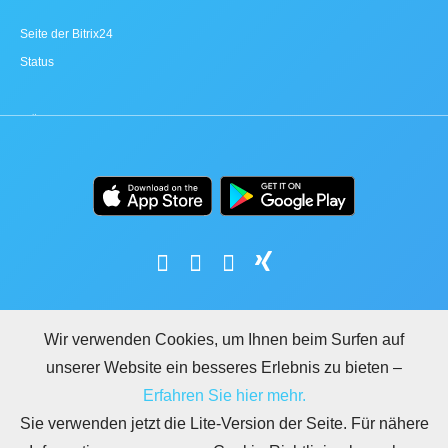
Seite der Bitrix24
Status
Wir verwenden Cookies, um Ihnen beim Surfen auf
unserer Website ein besseres Erlebnis zu bieten –
LEGAL
NUTZUNGSBEDINGUNGEN
DATENSCHUTZ
DSGVO
SICHERHEIT
Erfahren Sie hier mehr.
MISSBRAUCH MELDEN
REGELN FÜR BITRIX24.WEBSITES
Sie verwenden jetzt die Lite-Version der Seite. Für nähere
Copyright © 2026 Bitrix24