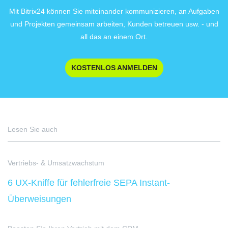
Mit Bitrix24 können Sie miteinander kommunizieren, an Aufgaben
und Projekten gemeinsam arbeiten, Kunden betreuen usw. - und
all das an einem Ort.
KOSTENLOS ANMELDEN
Lesen Sie auch
Vertriebs- & Umsatzwachstum
6 UX-Kniffe für fehlerfreie SEPA Instant-
Überweisungen