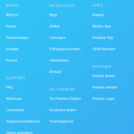
BITRIX
NÜTZLICHES
APPS
Bitrix24
Blog
Market
Preise
Artikel
Mobile App
Pressemappe
Lösungen
Desktop App
Kontakt
Erfolgsgeschichten
API/Entwickler
Presse
Alternativen
PARTNER
Einsatz
Partner finden
SUPPORT
FAQ
Partner werden
ON-PREMISE
Webinare
On-Premise Edition
Partner-Login
Lernvideos
Kostenlos testen
Support kontaktieren
Trainingskurse
Demo anfordern