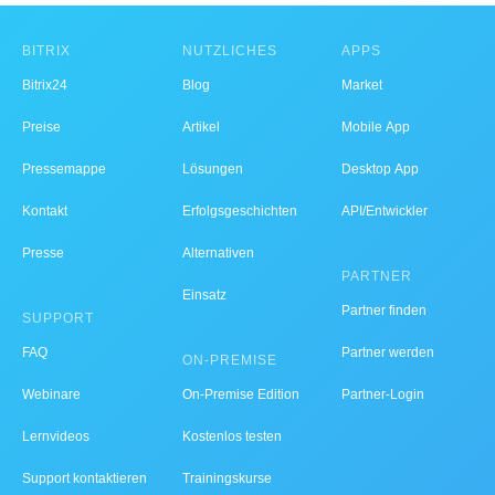
BITRIX
NÜTZLICHES
APPS
Bitrix24
Blog
Market
Preise
Artikel
Mobile App
Pressemappe
Lösungen
Desktop App
Kontakt
Erfolgsgeschichten
API/Entwickler
Presse
Alternativen
PARTNER
Einsatz
Partner finden
SUPPORT
FAQ
Partner werden
ON-PREMISE
Webinare
On-Premise Edition
Partner-Login
Lernvideos
Kostenlos testen
Support kontaktieren
Trainingskurse