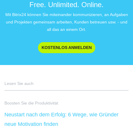
Free. Unlimited. Online.
Mit Bitrix24 können Sie miteinander kommunizieren, an Aufgaben
und Projekten gemeinsam arbeiten, Kunden betreuen usw. - und
all das an einem Ort.
KOSTENLOS ANMELDEN
Lesen Sie auch
Boosten Sie die Produktivität
Neustart nach dem Erfolg: 6 Wege, wie Gründer
neue Motivation finden