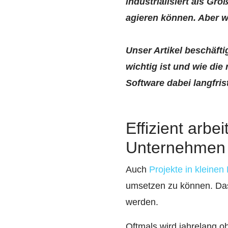
industrialisiert als Gr
agieren können. Aber wi
Unser Artikel beschäft
wichtig ist und wie di
Software
dabei langfris
Effizient arb
Unternehmen
Auch
Projekte in kleinen
umsetzen zu können. Das
werden.
Oftmals wird jahrelang o