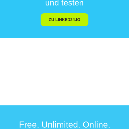
und testen
ZU LINKED24.IO
Free. Unlimited. Online.