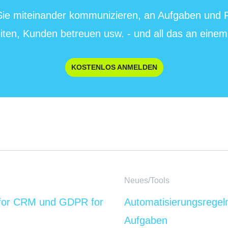
 Sie miteinander kommunizieren, an Aufgaben und
iten, Kunden betreuen usw. - und all das an einem
KOSTENLOS ANMELDEN
Neues/Tools
or CRM und GDPR for
Automatisierungsregeln
Aufgaben