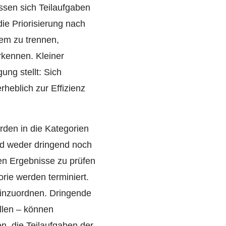
assen sich Teilaufgaben
die Priorisierung nach
hem zu trennen,
rkennen. Kleiner
ung stellt: Sich
heblich zur Effizienz
rden in die Kategorien
und weder dringend noch
chen Ergebnisse zu prüfen
rie werden terminiert.
 einzuordnen. Dringende
allen – können
n, die Teilaufgaben der