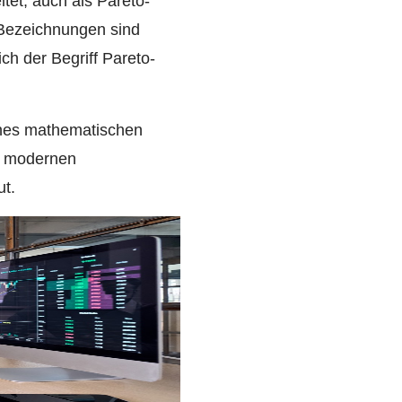
tet, auch als Pareto-
 Bezeichnungen sind
h der Begriff Pareto-
ines mathematischen
m modernen
ut.