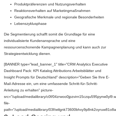
Produktpräferenzen und Nutzungsverhalten
Reaktionsverhalten auf Marketingmaßnahmen
Geografische Merkmale und regionale Besonderheiten
Lebenszyklusphase
Die Segmentierung schafft somit die Grundlage für eine
individualisierte Kundenansprache und eine
ressourcenschonende Kampagnenplanung und kann auch zur
Strategieentwicklung dienen.
[BANNER type="lead_banner_1" title="CRM Analytics Executive
Dashboard Pack: KPI Katalog Attributions Arbeitsblätter und
Insight Prompts für Deutschland" description="Geben Sie Ihre E-
Mail-Adresse ein, um eine umfassende Schritt-für-Schritt-
Anleitung zu erhalten" picture-
src="/upload/medialibrary/c0f/04zrwoo0jpzvirn15czqu595pynw0yl9.
file-
path="/upload/medialibrary/03f/wtlgnk73600bhxy9p8nk2oyruw81o8a2