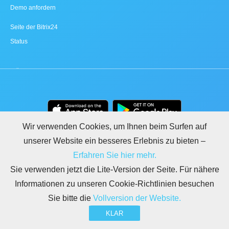
Demo anfordern
Seite der Bitrix24
Status
Wir verwenden Cookies, um Ihnen beim Surfen auf
unserer Website ein besseres Erlebnis zu bieten –
Erfahren Sie hier mehr.
Sie verwenden jetzt die Lite-Version der Seite. Für nähere
Informationen zu unseren Cookie-Richtlinien besuchen
Sie bitte die
Vollversion der Website.
LEGAL
NUTZUNGSBEDINGUNGEN
DATENSCHUTZ
DSGVO
SICHERHEIT
KLAR
MISSBRAUCH MELDEN
REGELN FÜR BITRIX24.WEBSITES