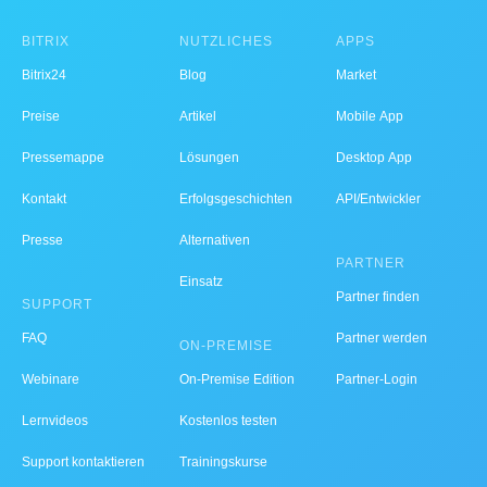
BITRIX
NÜTZLICHES
APPS
Bitrix24
Blog
Market
Preise
Artikel
Mobile App
Pressemappe
Lösungen
Desktop App
Kontakt
Erfolgsgeschichten
API/Entwickler
Presse
Alternativen
PARTNER
Einsatz
Partner finden
SUPPORT
FAQ
Partner werden
ON-PREMISE
Webinare
On-Premise Edition
Partner-Login
Lernvideos
Kostenlos testen
Support kontaktieren
Trainingskurse