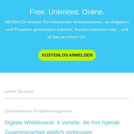
Free. Unlimited. Online.
Mit Bitrix24 können Sie miteinander kommunizieren, an Aufgaben
und Projekten gemeinsam arbeiten, Kunden betreuen usw. - und
all das an einem Ort.
KOSTENLOS ANMELDEN
Lesen Sie auch
Zielorientiertes Projektmanagement
Digitale Whiteboards: 6 Vorteile, die Ihre hybride
Zusammenarbeit wirklich verbessern