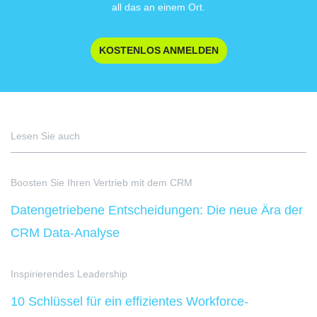
all das an einem Ort.
KOSTENLOS ANMELDEN
Lesen Sie auch
Boosten Sie Ihren Vertrieb mit dem CRM
Datengetriebene Entscheidungen: Die neue Ära der
CRM Data-Analyse
Inspirierendes Leadership
10 Schlüssel für ein effizientes Workforce-