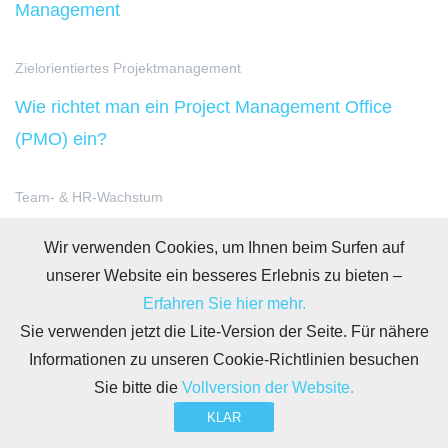
Management
Zielorientiertes Projektmanagement
Wie richtet man ein Project Management Office
(PMO) ein?
Team- & HR-Wachstum
8 Talent-Acquisition-Strategien für erfolgreiche
Wir verwenden Cookies, um Ihnen beim Surfen auf
Unternehmenserweiterung: Wie Sie im deutschen
unserer Website ein besseres Erlebnis zu bieten –
Fachkräftemangel die besten Köpfe gewinnen
Erfahren Sie hier mehr.
Sie verwenden jetzt die Lite-Version der Seite. Für nähere
Informationen zu unseren Cookie-Richtlinien besuchen
Sie bitte die
Vollversion der Website.
KLAR
BITRIX
NÜTZLICHES
APPS