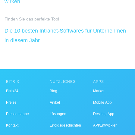
wirken
Finden Sie das perfekte Tool
Die 10 besten Intranet-Softwares für Unternehmen
in diesem Jahr
BITRIX
NÜTZLICHES
APPS
Bitrix24
Blog
Market
Preise
Artikel
Mobile App
Pressemappe
Lösungen
Desktop App
Kontakt
Erfolgsgeschichten
API/Entwickler